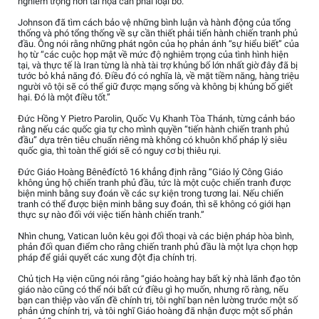
nghiêm trọng hơn tai họa cần phải loại bỏ.”
Johnson đã tìm cách bảo vệ những bình luận và hành động của tổng
thống và phó tổng thống về sự cần thiết phải tiến hành chiến tranh phủ
đầu. Ông nói rằng những phát ngôn của họ phản ánh “sự hiểu biết” của
họ từ “các cuộc họp mật về mức độ nghiêm trọng của tình hình hiện
tại, và thực tế là Iran từng là nhà tài trợ khủng bố lớn nhất giờ đây đã bị
tước bỏ khả năng đó. Điều đó có nghĩa là, về mặt tiềm năng, hàng triệu
người vô tội sẽ có thể giữ được mạng sống và không bị khủng bố giết
hại. Đó là một điều tốt.”
Đức Hồng Y Pietro Parolin, Quốc Vụ Khanh Tòa Thánh, từng cảnh báo
rằng nếu các quốc gia tự cho mình quyền “tiến hành chiến tranh phủ
đầu” dựa trên tiêu chuẩn riêng mà không có khuôn khổ pháp lý siêu
quốc gia, thì toàn thế giới sẽ có nguy cơ bị thiêu rụi.
Đức Giáo Hoàng Bênêđíctô 16 khẳng định rằng “Giáo lý Công Giáo
không ủng hộ chiến tranh phủ đầu, tức là một cuộc chiến tranh được
biện minh bằng suy đoán về các sự kiện trong tương lai. Nếu chiến
tranh có thể được biện minh bằng suy đoán, thì sẽ không có giới hạn
thực sự nào đối với việc tiến hành chiến tranh.”
Nhìn chung, Vatican luôn kêu gọi đối thoại và các biện pháp hòa bình,
phản đối quan điểm cho rằng chiến tranh phủ đầu là một lựa chọn hợp
pháp để giải quyết các xung đột địa chính trị.
Chủ tịch Hạ viện cũng nói rằng “giáo hoàng hay bất kỳ nhà lãnh đạo tôn
giáo nào cũng có thể nói bất cứ điều gì họ muốn, nhưng rõ ràng, nếu
bạn can thiệp vào vấn đề chính trị, tôi nghĩ bạn nên lường trước một số
phản ứng chính trị, và tôi nghĩ Giáo hoàng đã nhận được một số phản