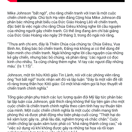
Mike Johnson “bất ngờ”, cho rằng chiến tranh với Iran là một cuộc
chiến chính nghĩa. Chủ tịch Hạ viện đảng Cộng hòa Mike Johnson đã
phản bác những phát biểu của Đức Giáo Hoàng Lêô về chiến tranh,
đặc biệt là việc ngài cho rằng Chúa Giêsu không nghe lời cầu nguyện
của những người gây chiến tranh. Có thể ông đang ám chỉ bài giảng
của Đức Giáo Hoàng vào ngày 29 tháng 3, trong đó ngài nói rằng,
“Thưa anh chị em, đây là Thiên Chúa của chúng ta: Chúa Giêsu, Vua
Bình An, Đấng bác bỏ chiến tranh, Đấng mà không ai có thể dùng để
biện minh cho chiến tranh. Ngài không nghe lời cầu nguyện của những
kẻ gây chiến, nhưng bác bỏ chúng, và phán rằng: ‘các ngươi có đọc
kinh cho nhiều, Ta cũng chẳng thèm nghe. Vì tay các ngươi đầy những
máu.’ (Is 1:15)”.
Johnson, một tín hữu Kitô giáo Tin Lành, nói với các phóng viên rằng
ông “hơi bất ngờ” trước nhận xét đó và lập luận: “Đây là một vấn đề rất
rõ ràng trong thần học Kitô giáo: Có một khái niệm gọi là học thuyết về
chiến tranh chính nghĩa.”
Tổng giáo phận phụ trách các lực lượng quân đội Mỹ lập tức phản bác
lại lập luận của Johnson, giải thích rằng không thể tùy tiện gán cho một
cuộc chiến là chiến tranh chính nghĩa theo cảm tính hay sự thuận tiện
của mình. Một cuộc chiến chính nghĩa là một cuộc chiến mang tính
phòng thủ và được phát động như biện pháp cuối cùng: “Thiệt hại do
kẻ xâm lược gây ra…phải lâu dài, nghiêm trọng và chắc chắn.” Cuộc
chiến chống lại quân xâm lược phải có “khả năng thành công cao,” và
“việc sử dụng vũ khí không được gây ra những tai họa và rối loạn