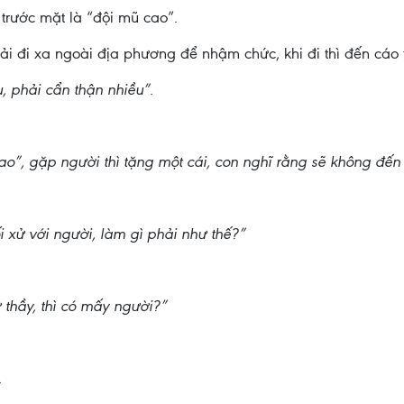
trước mặt là “đội mũ cao”.
i đi xa ngoài địa phương để nhậm chức, khi đi thì đến cáo t
 phải cẩn thận nhiều”.
ao”, gặp người thì tặng một cái, con nghĩ rằng sẽ không đến
i xử với người, làm gì phải như thế?”
 thầy, thì có mấy người?”
.