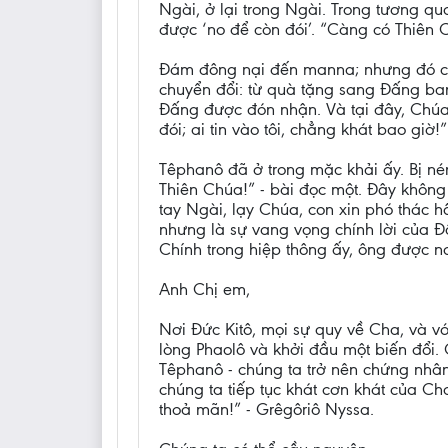
Ngài, ở lại trong Ngài. Trong tương q
được ‘no để còn đói’. “Càng có Thiên 
Đám đông nại đến manna; nhưng đó chỉ 
chuyển đổi: từ quà tặng sang Đấng ban
Đấng được đón nhận. Và tại đây, Chúa G
đói; ai tin vào tôi, chẳng khát bao giờ!”
Têphanô đã ở trong mặc khải ấy. Bị né
Thiên Chúa!” - bài đọc một. Đây không 
tay Ngài, lạy Chúa, con xin phó thác h
nhưng là sự vang vọng chính lời của Đấ
Chính trong hiệp thông ấy, ông được n
Anh Chị em,
Nơi Đức Kitô, mọi sự quy về Cha, và v
lòng Phaolô và khởi đầu một biến đổi. 
Têphanô - chúng ta trở nên chứng nhân,
chúng ta tiếp tục khát cơn khát của Ch
thoả mãn!” - Grêgôriô Nyssa.