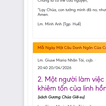
Chúng ta có thể cầu nguyện,
“Lạy Chúa, con tưởng mình đã no; nhưn
Amen.
Lm. Minh Anh (Tgp. Huế)
Mỗi Ngày Một Câu Danh Ngôn Của C
Lm. Giuse Maria Nhân Tài, csjb. ·
20:40 20/04/2026
2. Một người làm việc
khiêm tốn của linh hồn
(sách Gương Chúa Giê-su)