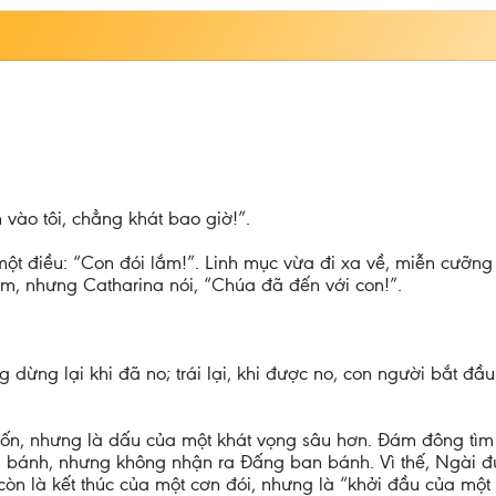
in vào tôi, chẳng khát bao giờ!”.
 một điều: “Con đói lắm!”. Linh mục vừa đi xa về, miễn cưỡn
ìm, nhưng Catharina nói, “Chúa đã đến với con!”.
 dừng lại khi đã no; trái lại, khi được no, con người bắt đ
 thốn, nhưng là dấu của một khát vọng sâu hơn. Đám đông tì
ìm bánh, nhưng không nhận ra Đấng ban bánh. Vì thế, Ngài 
còn là kết thúc của một cơn đói, nhưng là “khởi đầu của một