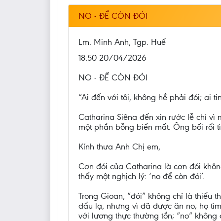
NO - ĐỂ CÒN ĐÓI
Lm. Minh Anh, Tgp. Huế
18:50 20/04/2026
NO - ĐỂ CÒN ĐÓI
“Ai đến với tôi, không hề phải đói; ai t
Catharina Siêna đến xin rước lễ chỉ vì
một phần bỗng biến mất. Ông bối rối t
Kính thưa Anh Chị em,
Cơn đói của Catharina là cơn đói không
thấy một nghịch lý: ‘no để còn đói’.
Trong Gioan, “đói” không chỉ là thiếu
dấu lạ, nhưng vì đã được ăn no; họ t
với lương thực thường tồn; “no” không 