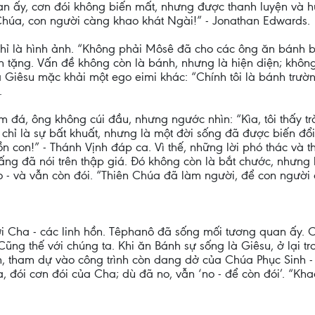
uan ấy, cơn đói không biến mất, nhưng được thanh luyện và h
Chúa, con người càng khao khát Ngài!” - Jonathan Edwards.
là hình ảnh. “Không phải Môsê đã cho các ông ăn bánh bởi 
 tặng. Vấn đề không còn là bánh, nhưng là hiện diện; khôn
iêsu mặc khải một ego eimi khác: “Chính tôi là bánh trường
.
m đá, ông không cúi đầu, nhưng ngước nhìn: “Kìa, tôi thấy 
chỉ là sự bất khuất, nhưng là một đời sống đã được biến đổi
ồn con!” - Thánh Vịnh đáp ca. Vì thế, những lời phó thác và t
ng đã nói trên thập giá. Đó không còn là bắt chước, nhưng là
o - và vẫn còn đói. “Thiên Chúa đã làm người, để con người 
ới Cha - các linh hồn. Têphanô đã sống mối tương quan ấy.
Cũng thế với chúng ta. Khi ăn Bánh sự sống là Giêsu, ở lại t
 tham dự vào công trình còn dang dở của Chúa Phục Sinh - c
a, đói cơn đói của Cha; dù đã no, vẫn ‘no - để còn đói’. “Kh