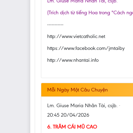
Lm. Giuse Maria Nhân Tài, csjb.
(Trích dịch từ tiếng Hoa trong "Cách ng
-----------
http://www.vietcatholic.net
https://www.facebook.com/jmtaiby
http://www.nhantai.info
Mỗi Ngày Một Câu Chuyện
Lm. Giuse Maria Nhân Tài, csjb. ·
20:45 20/04/2026
6. TRĂM CÁI MŨ CAO