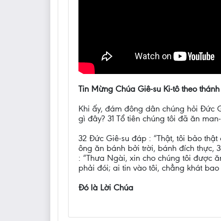
Tin Mừng Chúa Giê-su Ki-tô theo thánh
Khi ấy, đám đông dân chúng hỏi Đức Gi
gì đây? 31 Tổ tiên chúng tôi đã ăn man
32 Đức Giê-su đáp : “Thật, tôi bảo thậ
ông ăn bánh bởi trời, bánh đích thực, 
: “Thưa Ngài, xin cho chúng tôi được ăn
phải đói; ai tin vào tôi, chẳng khát bao 
Đó là Lời Chúa