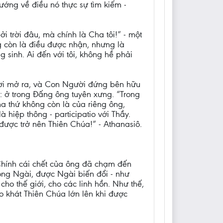
ướng về điều nó thực sự tìm kiếm -
trời đâu, mà chính là Cha tôi!” - một
g còn là điều được nhận, nhưng là
 sinh. Ai đến với tôi, không hề phải
trời mở ra, và Con Người đứng bên hữu
: ở trong Đấng ông tuyên xưng. “Trong
ha thứ không còn là của riêng ông,
 hiệp thông - participatio với Thầy.
được trở nên Thiên Chúa!” - Athanasiô.
 Chính cái chết của ông đã chạm đến
rong Ngài, được Ngài biến đổi - như
ho thế giới, cho các linh hồn. Như thế,
ao khát Thiên Chúa lớn lên khi được