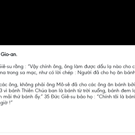
 Gio-an.
ê-su rằng : “Vậy chính ông, ông làm được dấu lạ nào cho c
-na trong sa mạc, như có lời chép : Người đã cho họ ăn bánh 
t các ông, không phải ông Mô-sê đã cho các ông ăn bánh bởi 
33 vì bánh Thiên Chúa ban là bánh từ trời xuống, bánh đem lạ
 mãi thứ bánh ấy.” 35 Đức Giê-su bảo họ : “Chính tôi là bánh
giờ !”