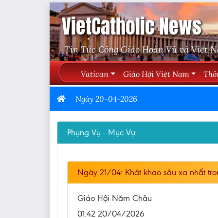
VietCatholic News
Tin Tức Công Giáo Hoàn Vũ và Việt 
Vatican
Giáo Hội Việt Nam
Thô
Ngày 20-04-2026
Phụng Vụ - Mục Vụ
Ngày 21/04: Khát khao sâu xa nhất tro
Giáo Hội Năm Châu
01:42 20/04/2026