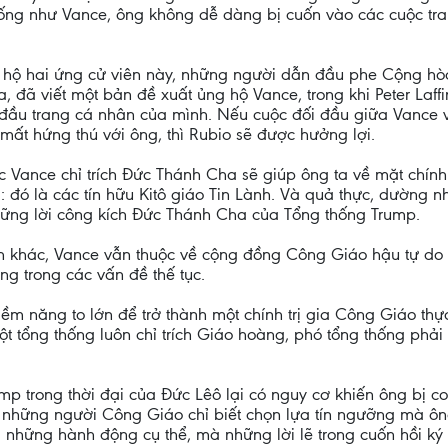
ng như Vance, ông không dễ dàng bị cuốn vào các cuộc tra
 hộ hai ứng cử viên này, những người dẫn đầu phe Cộng hò
 đã viết một bản đề xuất ủng hộ Vance, trong khi Peter Laffi
n đầu trang cá nhân của mình. Nếu cuộc đối đầu giữa Vance
mất hứng thú với ông, thì Rubio sẽ được hưởng lợi.
c Vance chỉ trích Đức Thánh Cha sẽ giúp ông ta về mặt chính t
đó là các tín hữu Kitô giáo Tin Lành. Và quả thực, dường n
ững lời công kích Đức Thánh Cha của Tổng thống Trump.
nh khác, Vance vẫn thuộc về cộng đồng Công Giáo hậu tự do
g trong các vấn đề thế tục.
iềm năng to lớn để trở thành một chính trị gia Công Giáo thực
ổng thống luôn chỉ trích Giáo hoàng, phó tổng thống phải đố
rump trong thời đại của Đức Lêô lại có nguy cơ khiến ông bị co
”, những người Công Giáo chỉ biết chọn lựa tín ngưỡng mà ôn
g những hành động cụ thể, mà những lời lẽ trong cuốn hồi ký