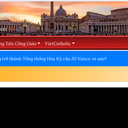
Nam
ng Tấn Công Giáo
VietCatholic
 trở thành Tổng thống Hoa Kỳ của JD Vance ra sao?