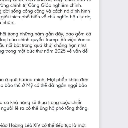
ởng chính trị Công Giáo nghiêm chỉnh.
g đời sống công cộng và cách nó định hình
 giải thích phổ biến về chủ nghĩa hậu tự do,
á nhân.
o hội trong những năm gần đây, bao gồm cả
loạt của chính quyền Trump. Và việc Vance
u nổi bật trong quá khứ, chẳng hạn như
hống trong một bức thư năm 2025 về vấn đề
 dân ở quê hương mình. Một phần khác đơn
áo bảo thủ ở Mỹ có thể đã ngần ngại bảo
ta có khả năng sẽ thua trong cuộc chiến
gười lẽ ra có thể ủng hộ phó tổng thống.
áo Hoàng Lêô XIV có thể tiếp tục là một