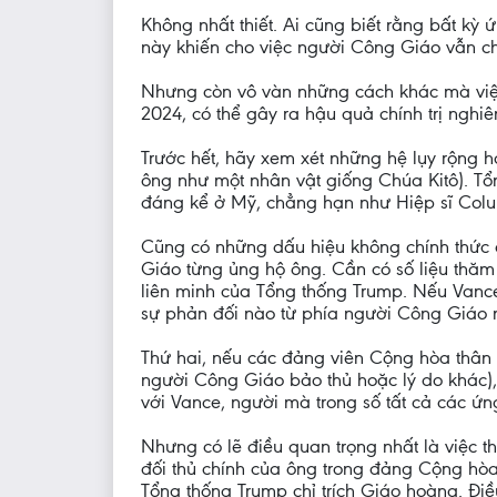
Không nhất thiết. Ai cũng biết rằng bất kỳ
này khiến cho việc người Công Giáo vẫn cho
Nhưng còn vô vàn những cách khác mà việ
2024, có thể gây ra hậu quả chính trị nghiê
Trước hết, hãy xem xét những hệ lụy rộng 
ông như một nhân vật giống Chúa Kitô). T
đáng kể ở Mỹ, chẳng hạn như Hiệp sĩ Colum
Cũng có những dấu hiệu không chính thức c
Giáo từng ủng hộ ông. Cần có số liệu thăm
liên minh của Tổng thống Trump. Nếu Vanc
sự phản đối nào từ phía người Công Giáo 
Thứ hai, nếu các đảng viên Cộng hòa thân 
người Công Giáo bảo thủ hoặc lý do khác), 
với Vance, người mà trong số tất cả các ứn
Nhưng có lẽ điều quan trọng nhất là việc t
đối thủ chính của ông trong đảng Cộng hò
Tổng thống Trump chỉ trích Giáo hoàng. Điề