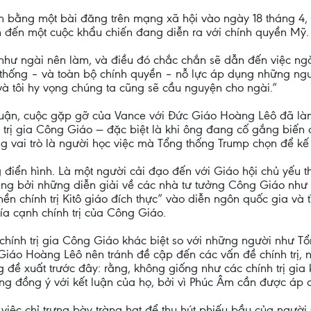
nh bằng một bài đăng trên mạng xã hội vào ngày 18 tháng 4,
 đến một cuộc khẩu chiến đang diễn ra với chính quyền Mỹ.
hư ngài nên làm, và điều đó chắc chắn sẽ dẫn đến việc ng
 thống – và toàn bộ chính quyền – nỗ lực áp dụng những ngu
 và tôi hy vọng chúng ta cũng sẽ cầu nguyện cho ngài.”
uận, cuộc gặp gỡ của Vance với Đức Giáo Hoàng Lêô đã làm
h trị gia Công Giáo — đặc biệt là khi ông đang cố gắng biến 
óng vai trò là người học việc mà Tổng thống Trump chọn để 
 điển hình. Là một người cải đạo đến với Giáo hội chủ yếu 
ràng bởi những diễn giải về các nhà tư tưởng Công Giáo như
ền chính trị Kitô giáo đích thực” vào diễn ngôn quốc gia và
hía cạnh chính trị của Công Giáo.
chính trị gia Công Giáo khác biệt so với những người như Tổ
iáo Hoàng Lêô nên tránh đề cập đến các vấn đề chính trị, 
 đề xuất trước đây: rằng, không giống như các chính trị gia
ông đồng ý với kết luận của họ, bởi vì Phúc Âm cần được áp 
việc chỉ trưng bày tràng hạt để thu hút phiếu bầu của ngư