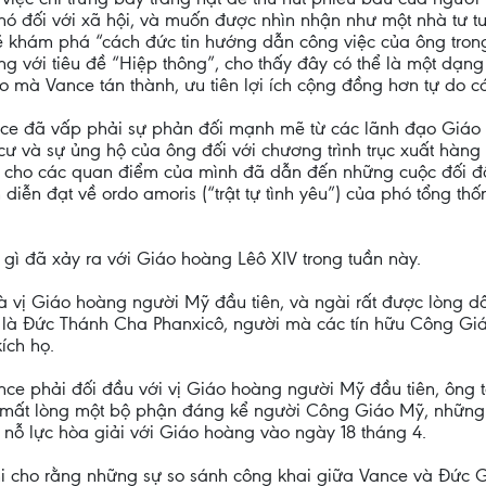
ó đối với xã hội, và muốn được nhìn nhận như một nhà tư tư
ẽ khám phá “cách đức tin hướng dẫn công việc của ông tron
ng với tiêu đề “Hiệp thông”, cho thấy đây có thể là một dạng
áo mà Vance tán thành, ưu tiên lợi ích cộng đồng hơn tự do c
Vance đã vấp phải sự phản đối mạnh mẽ từ các lãnh đạo Giá
 và sự ủng hộ của ông đối với chương trình trục xuất hàng 
 cho các quan điểm của mình đã dẫn đến những cuộc đối đầ
 diễn đạt về ordo amoris (“trật tự tình yêu”) của phó tổng t
gì đã xảy ra với Giáo hoàng Lêô XIV trong tuần này.
là vị Giáo hoàng người Mỹ đầu tiên, và ngài rất được lòng
 là Đức Thánh Cha Phanxicô, người mà các tín hữu Công Gi
ích họ.
Vance phải đối đầu với vị Giáo hoàng người Mỹ đầu tiên, ông 
m mất lòng một bộ phận đáng kể người Công Giáo Mỹ, những n
 nỗ lực hòa giải với Giáo hoàng vào ngày 18 tháng 4.
 cho rằng những sự so sánh công khai giữa Vance và Đức Gi