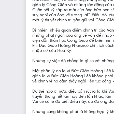
giáo lý Công Giáo và những tác động của n
Cuốn hồi ký sắp ra mắt của ông hứa hẹn s
suy nghĩ của ông về tương lai”. Điều đó, cù
một lý thuyết chính trị gần gũi với Công Gi
Dĩ nhiên, nhiều quan điểm chính trị của 
những phát ngôn của ông về vấn đề nhập cư
viện dẫn thần học Công Giáo để biện minh
khi Đức Giáo Hoàng Phanxicô chỉ trích cách
nhập cư của Hoa Kỳ.
Nhưng sự việc đó chẳng là gì so với những 
Một phần lý do là vì Đức Giáo Hoàng Lêô 
giản là vì Đức Giáo Hoàng Lêô không phải
vệ chính vì họ cảm thấy ngài liên tục công k
Dù thế nào đi nữa, điều cần rút ra là khi 
truyền thông hết lần này đến lần khác, là
Vance có lẽ đã biết điều này, do đó ông đã
Nhưng cũng không phải là không hợp lý khi