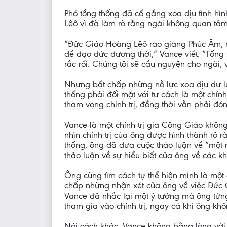
Phó tổng thống đã cố gắng xoa dịu tình hì
Lêô vì đã làm rõ rằng ngài không quan tâm
“Đức Giáo Hoàng Lêô rao giảng Phúc Âm, n
đề đạo đức đương thời,” Vance viết. “Tổng
rắc rối. Chúng tôi sẽ cầu nguyện cho ngài,
Nhưng bất chấp những nỗ lực xoa dịu dư l
thống phải đối mặt với tư cách là một chín
tham vọng chính trị, đồng thời vẫn phải đ
Vance là một chính trị gia Công Giáo không
nhìn chính trị của ông được hình thành rõ 
thống, ông đã đưa cuộc thảo luận về “một n
thảo luận về sự hiểu biết của ông về các k
Ông cũng tìm cách tự thể hiện mình là một 
chấp những nhận xét của ông về việc Đức G
Vance đã nhắc lại một ý tưởng mà ông từng
tham gia vào chính trị, ngay cả khi ông kh
Nói cách khác, Vance không bằng lòng với 