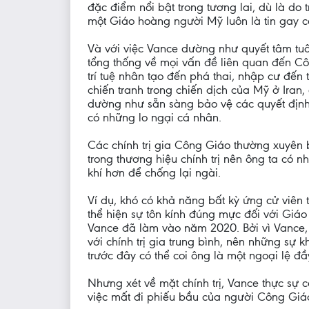
đặc điểm nổi bật trong tương lai, dù là d
một Giáo hoàng người Mỹ luôn là tin gay cấ
Và với việc Vance dường như quyết tâm tu
tổng thống về mọi vấn đề liên quan đến Cô
trí tuệ nhân tạo đến phá thai, nhập cư đến 
chiến tranh trong chiến dịch của Mỹ ở Iran
dường như sẵn sàng bảo vệ các quyết định 
có những lo ngại cá nhân.
Các chính trị gia Công Giáo thường xuyên
trong thương hiệu chính trị nên ông ta có 
khí hơn để chống lại ngài.
Ví dụ, khó có khả năng bất kỳ ứng cử viên
thể hiện sự tôn kính đúng mực đối với Giáo 
Vance đã làm vào năm 2020. Bởi vì Vance,
với chính trị gia trung bình, nên những sự 
trước đây có thể coi ông là một ngoại lệ đầy
Nhưng xét về mặt chính trị, Vance thực sự 
việc mất đi phiếu bầu của người Công Giá