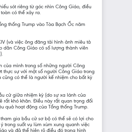
iếu sót riêng từ góc nhìn Công Giáo, điều
toàn có thể xảy ra.
Tổng thống Trump vào Tòa Bạch Ốc năm
IV (và việc ông đăng tải hình ảnh miêu tả
áo dân Công Giáo có số lượng thành viên
).
tín của mình trong số những người Công
t thực sự với một số người Công Giáo trong
cũng có thể là người kế nhiệm cho bất kỳ
ầu cử giữa nhiệm kỳ (do sự xa lánh của
 rất khó khăn. Điều này rất quan trọng đối
hiệu quả hoạt động của Tổng thống Trump.
 tham gia bầu cử sơ bộ có thể sẽ có lợi cho
ý trong suốt vụ lùm xùm xung quanh việc
áo và đã thể hiện rõ điều đó trong hình