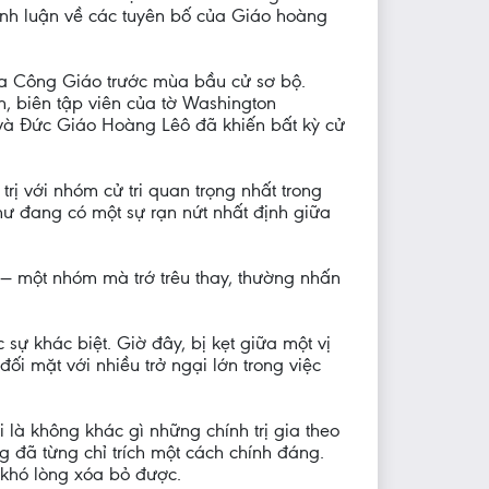
nh luận về các tuyên bố của Giáo hoàng
a Công Giáo trước mùa bầu cử sơ bộ.
n, biên tập viên của tờ Washington
 và Đức Giáo Hoàng Lêô đã khiến bất kỳ cử
rị với nhóm cử tri quan trọng nhất trong
hư đang có một sự rạn nứt nhất định giữa
 — một nhóm mà trớ trêu thay, thường nhấn
 sự khác biệt. Giờ đây, bị kẹt giữa một vị
i mặt với nhiều trở ngại lớn trong việc
i là không khác gì những chính trị gia theo
g đã từng chỉ trích một cách chính đáng.
 khó lòng xóa bỏ được.