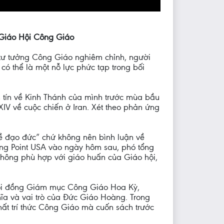
g Giáo Hội Công Giáo
 tư tưởng Công Giáo nghiêm chỉnh, người
có thể là một nỗ lực phức tạp trong bối
ín tín về Kinh Thánh của mình trước mùa bầu
IV về cuộc chiến ở Iran. Xét theo phản ứng
đề đạo đức” chứ không nên bình luận về
ning Point USA vào ngày hôm sau, phó tổng
không phù hợp với giáo huấn của Giáo hội,
Hội đồng Giám mục Công Giáo Hoa Kỳ,
hĩa và vai trò của Đức Giáo Hoàng. Trong
hất trí thức Công Giáo mà cuốn sách trước