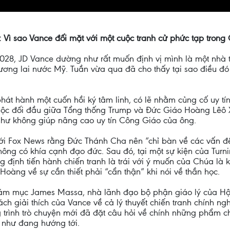
 Vì sao Vance đối mặt với một cuộc tranh cử phức tạp tron
2028, JD Vance dường như rất muốn định vị mình là một nhà
ương lai nước Mỹ. Tuần vừa qua đã cho thấy tại sao điều đó 
phát hành một cuốn hồi ký tâm linh, có lẽ nhằm củng cố uy t
uộc đối đầu giữa Tổng thống Trump và Đức Giáo Hoàng Lêô X
như không giúp nâng cao uy tín Công Giáo của ông.
 với Fox News rằng Đức Thánh Cha nên “chỉ bàn về các vấn 
không có khía cạnh đạo đức. Sau đó, tại một sự kiện của Tur
 định tiến hành chiến tranh là trái với ý muốn của Chúa là 
àng về sự cần thiết phải “cẩn thận” khi nói về thần học.
Giám mục James Massa, nhà lãnh đạo bộ phận giáo lý của 
h giải thích của Vance về cả lý thuyết chiến tranh chính ng
g trình trò chuyện mới đã đặt câu hỏi về chính những phẩm c
 như đang hướng tới.