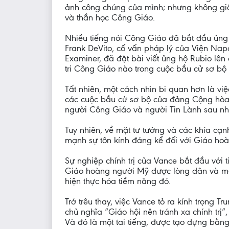
ảnh công chúng của mình; nhưng không giố
và thần học Công Giáo.
Nhiều tiếng nói Công Giáo đã bắt đầu ủng
Frank DeVito, cố vấn pháp lý của Viện Napa,
Examiner, đã đặt bài viết ủng hộ Rubio lê
tri Công Giáo nào trong cuộc bầu cử sơ bộ 
Tất nhiên, một cách nhìn bi quan hơn là việ
các cuộc bầu cử sơ bộ của đảng Cộng hòa: 
người Công Giáo và người Tin Lành sau nh
Tuy nhiên, về mặt tư tưởng và các khía cạ
mạnh sự tôn kính đáng kể đối với Giáo hoàn
Sự nghiệp chính trị của Vance bắt đầu với t
Giáo hoàng người Mỹ được lòng dân và một t
hiện thực hóa tiềm năng đó.
Trớ trêu thay, việc Vance tỏ ra kính trọng T
chủ nghĩa “Giáo hội nên tránh xa chính trị
Và đó là một tai tiếng, được tạo dựng bằn