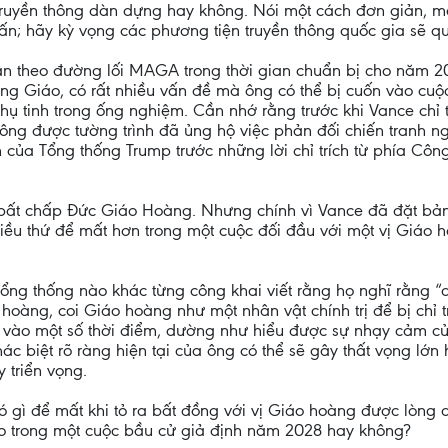
o truyền thông dàn dựng hay không. Nói một cách đơn giản, 
n; hãy kỳ vọng các phương tiện truyền thông quốc gia sẽ qua
ân theo đường lối MAGA trong thời gian chuẩn bị cho năm 20
ng Giáo, có rất nhiều vấn đề mà ông có thể bị cuốn vào cuộc
thụ tinh trong ống nghiệm. Cần nhớ rằng trước khi Vance chỉ 
, ông được tường trình đã ủng hộ việc phản đối chiến tranh 
của Tổng thống Trump trước những lời chỉ trích từ phía Côn
 bất chấp Đức Giáo Hoàng. Nhưng chính vì Vance đã đặt bả
nhiều thứ để mất hơn trong một cuộc đối đầu với một vị Giáo
 tổng thống nào khác từng công khai viết rằng họ nghĩ rằn
hoàng, coi Giáo hoàng như một nhân vật chính trị để bị chỉ t
 vào một số thời điểm, dường như hiểu được sự nhạy cảm c
khác biệt rõ ràng hiện tại của ông có thể sẽ gây thất vọng lớ
 triển vọng.
có gì để mất khi tỏ ra bất đồng với vị Giáo hoàng được lòn
o trong một cuộc bầu cử giả định năm 2028 hay không?