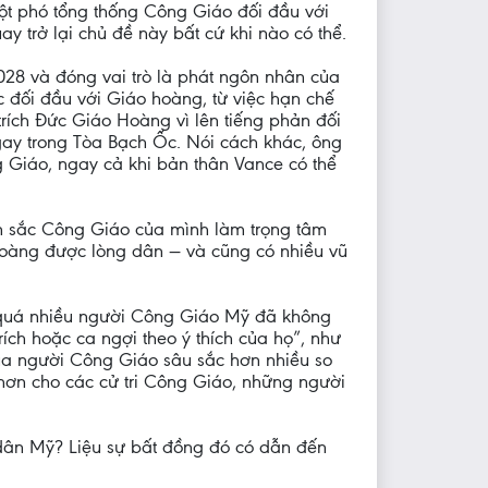
một phó tổng thống Công Giáo đối đầu với
y trở lại chủ đề này bất cứ khi nào có thể.
28 và đóng vai trò là phát ngôn nhân của
 đối đầu với Giáo hoàng, từ việc hạn chế
trích Đức Giáo Hoàng vì lên tiếng phản đối
ngay trong Tòa Bạch Ốc. Nói cách khác, ông
g Giáo, ngay cả khi bản thân Vance có thể
n sắc Công Giáo của mình làm trọng tâm
 hoàng được lòng dân — và cũng có nhiều vũ
g “quá nhiều người Công Giáo Mỹ đã không
rích hoặc ca ngợi theo ý thích của họ”, như
ủa người Công Giáo sâu sắc hơn nhiều so
n hơn cho các cử tri Công Giáo, những người
g dân Mỹ? Liệu sự bất đồng đó có dẫn đến