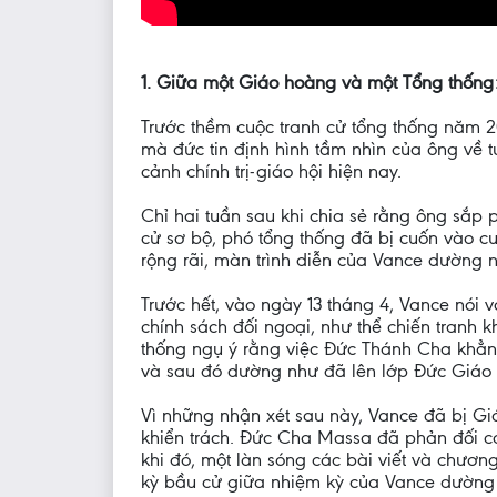
1. Giữa một Giáo hoàng và một Tổng thống:
Trước thềm cuộc tranh cử tổng thống năm 
mà đức tin định hình tầm nhìn của ông về t
cảnh chính trị-giáo hội hiện nay.
Chỉ hai tuần sau khi chia sẻ rằng ông sắp 
cử sơ bộ, phó tổng thống đã bị cuốn vào c
rộng rãi, màn trình diễn của Vance dường 
Trước hết, vào ngày 13 tháng 4, Vance nói
chính sách đối ngoại, như thể chiến tranh 
thống ngụ ý rằng việc Đức Thánh Cha khẳng
và sau đó dường như đã lên lớp Đức Giáo Ho
Vì những nhận xét sau này, Vance đã bị 
khiển trách. Đức Cha Massa đã phản đối các
khi đó, một làn sóng các bài viết và chươn
kỳ bầu cử giữa nhiệm kỳ của Vance dường