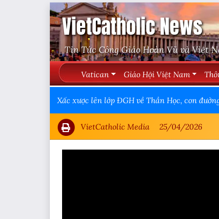
VietCatholic News
Tin Tức Công Giáo Hoàn Vũ và Việt 
Vatican
Giáo Hội Việt Nam
Thô
Xấc xược lên lớp ĐGH về Thần Học, con đường
VietCatholic Media
25/04/2026