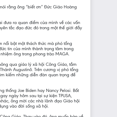
 nói rằng ông “biết ơn” Đức Giáo Hoàng
ài đưa ra quan điểm của mình về các vấn
yên tắc đạo đức đó trong một thế giới đầy
 nổi bật một thách thức mà phó tổng
đức tin của mình thành trọng tâm trong
kế nhiệm ông trong phong trào MAGA.
thông qua giáo lý xã hội Công Giáo, tầm
 Thánh Augustinô. Trên cương vị phó tổng
 tìm kiếm những diễn đàn quan trọng để
ng thống Joe Biden hay Nancy Pelosi. Bất
ngay ngày hôm sau tại sự kiện TPUSA,
 khác, ông mời các nhà lãnh đạo Giáo hội
dụng vào đời sống xã hội.
ời Công Giáo. Thay vào đó, ông muốn bàn về