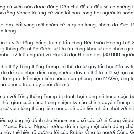
 ứng cử viên nào được đảng Dân chủ đề cử đều sẽ có những th
 rằng Vance là ứng cử viên tốt hơn trong hai người là hoàn 
c làm thất vọng một nhóm cử tri quan trọng, nhóm đã đưa 
m trọng.
hơn từ việc Tổng thống Trump tấn công Đức Giáo Hoàng Lêô X
ổng thống đã nhận được sự lên án công khai từ các nhóm gi
bus (2 triệu người) và Hội Cổ đại Hibernians (30.000 người
ho thấy Tổng thống Trump có thể đã tự gây tổn hại đến uy 
 dò để xác nhận điều này, nhưng đây có thể là một sự rạn nứ
e là người kế nhiệm tiềm năng của phong trào MAGA, ông ta 
mà phong trào này phải đối mặt.
cận với Tổng thống Trump bị đánh bại nặng nề trong cuộc b
thời gian cuối cùng trong nhiệm kỳ của chính quyền Trump sẽ
g cử viên tổng thống tiềm năng, sẽ gắn liền nhiều nhất với 
hiếu sự ủng hộ dành cho Vance trong số các cử tri Công Giáo
a: Marco Rubio. Ngoại trưởng đã im lặng một cách đáng chú 
u này thể hiện rõ đường lối của Rubio. Ông là người Công Gi