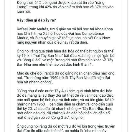
Đồng thời, 64% số người được khảo sát tin vào “năng
lượng”, trong khi 42% tin vào chiêm tinh học và 37% tin vào
luân hồi.
Vậy: điều gì đã xảy ra?
Rafael Ruiz Andrés, trợ lý giáo sư xã hội học tại Khoa Khoa
học Chính trị và Xã hội học của Đại học Complutense
Madrid, và là chuyên gia về thế tục hóa, nói với Crux Now
rằng nguyên nhân của điều này rất đa diện.
Ông nói rằng quá trình hiện đại hóa có thể bắt nguồn từ thế
kỷ 19, khi “hai Tây Ban Nha” bắt đầu xuất hiện, một “gắn bó
với Công Giáo”, và một “trong đó một tầm nhìn khác về Tây
Ban Nha nên như thế nào bắt đầu hình thành”.
Mặc dù chế độ Franco đã cố gắng ngăn chặn điều này, ông
nói, “Từ những năm 1960 trở đi, Tây Ban Nha đã hiện đại
hóa rất nhanh chóng”.
“Cũng như ở các nước Tây Âu khác, quá trình hiện đại hóa
đó đã mang lại sự thay đổi rất triệt để về văn hóa, đạo đức,
các mối quan hệ tình dục và tình cảm, và cả tôn giáo. Kể từ
những năm 1960 — ban đầu diễn ra chậm rãi cho đến cuối
thế kỷ 20, và sau đó rất nhanh chóng — Tây Ban Nha, theo
một cách nào đó, đã chứng kiến các bộ phận lớn dân số
mất đi sự gắn bó với Công Giáo”, ông nói.
Ông cũng nói rằng đã có một “sự đổ vỡ lớn trong việc truyền
đạt đức tin giữa các thế hệ”, có nghĩa là “cha mẹ ngày