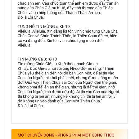
chào anh em. Cầu chúc toàn thể anh em được đầy tràn ân
sủng của Chúa Giê-su Ki-tô, đầy tình thương của Thiên
Chúa, và ơn hiệp thông của Thánh Thần. A-men.
Đó là Lời Chúa.
TUNG HÔ TIN MỪNG x. Kh 1:8
Alleluia. Alleluia. Xin dâng lời tôn vinh chúc tụng Chúa Cha,
Chúa Con và Chúa Thánh Thần, là Thiên Chúa đã có, hiện
có và đang đến. Xin tôn vinh chúc tụng muôn đời.
Alleluia.
TIN MỪNG Ga 3:16-18
Tin mừng Chúa Giê-su Ki-tô theo thánh Gio-an.
Khi ấy, Đức Giê-su nói với ông Ni-cô-đê-mô rằng: “Thiên
Chúa yêu thế gian đến nỗi đã ban Con Một, để ai tin vào
Con của Người thì khỏi phải chết, nhưng được sống muôn
đời. Quả vậy, Thiên Chúa sai Con của Người đến thế gian,
không phải để lên án thế gian, nhưng là để thế gian, nhờ
Con của Người, mà được cứu độ. Ai tin vào Con của Người,
thì không bị lên án; nhưng kẻ không tin, thì bị lên án rồi, vì
đã không tin vào danh của Con Một Thiên Chúa.”
Đó là Lời Chúa.
MỘT CHUYỂN ĐỘNG - KHÔNG PHẢI MỘT CÔNG THỨC