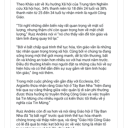
Theo Khảo sát về Xu hướng Xã hội của Trung tâm Nghiên
cứu Xã hội học, 34% thanh niên từ 18 đến 24 tuổi và 38%
thanh niên từ 25 đến 34 tuổi tự nhận mình là người Công
Giáo.
“Tôi nghĩ những diễn biến này rất quan trọng về mặt số
lượng, nhưng thậm chí còn quan trọng hơn về mặt chất
lượng,” Ruiz Andrés nói vì “nó cho thấy vấn đề tôn giáo và
tâm linh đang quay trở lại.”
“Bởi vì bất chấp quá trình thế tục hóa, tôn giáo vẫn là những
tác nhân quan trọng trong xã hội. Cũng bởi vì chúng ta đang
sống trong một thế giới mong manh, dễ bị tổn thương, bất
ổn và không an toàn hơn nhiều so với hai mươi năm trước.
Điều đó thường khiến mọi người đặt ra những câu hỏi về sự
hiện hữu và có thể dẫn đến sự suy gẫm về tâm linh hoặc
tôn giáo,” ông nói thêm.
Trong một cuộc phỏng vấn gần đây với Ecclesia, ĐC
Argüello thừa nhận rằng Giáo hội ở Tây Ban Nha “hiện đang
trải qua sự căng thẳng giữa việc quản lý di sản phi thường
được thừa hưởng từ truyền thống Công Giáo và việc truyền
bá Tin Mừng cho nhiều người có kiến thức tối thiểu về ý
nghĩa của Tin Mừng.”
Ruiz Andrés còn đi xa hơn và nói rằng Giáo hội ở Tây Ban
Nha đã “bị bất ngờ” trước quá trình thế tục hóa nhanh
chóng trong vài thập niên qua, và rằng “Giáo Hội Công Giáo
có lẽ đã quá bị mắc kẹt bởi ký ức về việc từng là nhân tố