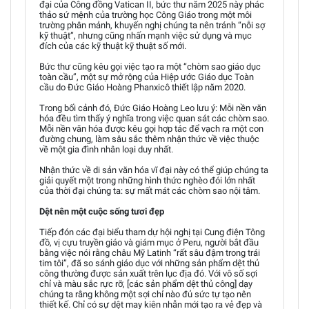
đại của Công đồng Vatican II, bức thư năm 2025 này phác
thảo sứ mệnh của trường học Công Giáo trong một môi
trường phân mảnh, khuyến nghị chúng ta nên tránh “nỗi sợ
kỹ thuật”, nhưng cũng nhấn mạnh việc sử dụng và mục
đích của các kỹ thuật kỹ thuật số mới.
Bức thư cũng kêu gọi việc tạo ra một “chòm sao giáo dục
toàn cầu”, một sự mở rộng của Hiệp ước Giáo dục Toàn
cầu do Đức Giáo Hoàng Phanxicô thiết lập năm 2020.
Trong bối cảnh đó, Đức Giáo Hoàng Leo lưu ý: Mỗi nền văn
hóa đều tìm thấy ý nghĩa trong việc quan sát các chòm sao.
Mỗi nền văn hóa được kêu gọi hợp tác để vạch ra một con
đường chung, làm sâu sắc thêm nhận thức về việc thuộc
về một gia đình nhân loại duy nhất.
Nhận thức về di sản văn hóa vĩ đại này có thể giúp chúng ta
giải quyết một trong những hình thức nghèo đói lớn nhất
của thời đại chúng ta: sự mất mát các chòm sao nội tâm.
Dệt nên một cuộc sống tươi đẹp
Tiếp đón các đại biểu tham dự hội nghị tại Cung điện Tông
đồ, vị cựu truyền giáo và giám mục ở Peru, người bắt đầu
bằng việc nói rằng châu Mỹ Latinh “rất sâu đậm trong trái
tim tôi”, đã so sánh giáo dục với những sản phẩm dệt thủ
công thường được sản xuất trên lục địa đó. Với vô số sợi
chỉ và màu sắc rực rỡ, [các sản phẩm dệt thủ công] dạy
chúng ta rằng không một sợi chỉ nào đủ sức tự tạo nên
thiết kế. Chỉ có sự dệt may kiên nhẫn mới tạo ra vẻ đẹp và