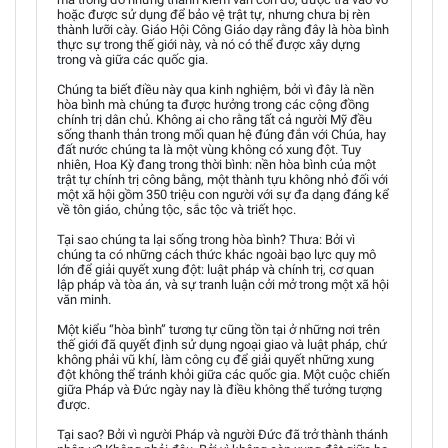
hoặc được sử dụng để bảo vệ trật tự, nhưng chưa bị rèn
thành lưỡi cày. Giáo Hội Công Giáo dạy rằng đây là hòa bình
thực sự trong thế giới này, và nó có thể được xây dựng
trong và giữa các quốc gia.
Chúng ta biết điều này qua kinh nghiệm, bởi vì đây là nền
hòa bình mà chúng ta được hưởng trong các cộng đồng
chính trị dân chủ. Không ai cho rằng tất cả người Mỹ đều
sống thanh thản trong mối quan hệ đúng đắn với Chúa, hay
đất nước chúng ta là một vùng không có xung đột. Tuy
nhiên, Hoa Kỳ đang trong thời bình: nền hòa bình của một
trật tự chính trị công bằng, một thành tựu không nhỏ đối với
một xã hội gồm 350 triệu con người với sự đa dạng đáng kể
về tôn giáo, chủng tộc, sắc tộc và triết học.
Tại sao chúng ta lại sống trong hòa bình? Thưa: Bởi vì
chúng ta có những cách thức khác ngoài bạo lực quy mô
lớn để giải quyết xung đột: luật pháp và chính trị, cơ quan
lập pháp và tòa án, và sự tranh luận cởi mở trong một xã hội
văn minh.
Một kiểu “hòa bình” tương tự cũng tồn tại ở những nơi trên
thế giới đã quyết định sử dụng ngoại giao và luật pháp, chứ
không phải vũ khí, làm công cụ để giải quyết những xung
đột không thể tránh khỏi giữa các quốc gia. Một cuộc chiến
giữa Pháp và Đức ngày nay là điều không thể tưởng tượng
được.
Tại sao? Bởi vì người Pháp và người Đức đã trở thành thánh