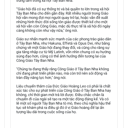
trung tâm trong xã hội Tây Ban Nha.”
“Giáo hội đã có sự thống trị và bá quyền to lớn trong xã hội
Tây Ban Nha cho đến gần đây. Rất nhiều người trong Giáo
hội vẫn mong đợi mọi người quay trở lại, hoặc vẫn đề xuất
những hình thức đời sống tôn giáo được thiết kế cho một
xã hội vẫn còn Công Giáo, mặc dù thực tế là xã hội đó ngày
càng không còn như vậy nữa," ông nói.
Giáo sư nhấn mạnh sức mạnh của các phong trào giáo dân
ở Tây Ban Nha, như Hakuna, Effetá và Opus Dei, như bằng
chứng về một Giáo hội đang thay đổi, và cũng cho rằng sự
gia tăng nhập cư từ Mỹ Latinh, vốn nhìn chung có xu hướng
sùng đạo hơn, cũng có thể ảnh hưởng đến tương lai của
Công Giáo Tây Ban Nha.
"Chúng ta đang thấy rằng Công Giáo ở Tây Ban Nha không
chỉ đang phát triển phần nào, mà còn trở nên sôi động và
tràn đầy năng lực hơn," ông nói.
Liệu chuyến thăm của Đức Giáo Hoàng Leo có phải là chất
xúc tác cho sự phát triển của Công Giáo ở Tây Ban Nha hay
không, chỉ thời gian mới trả lời được. Điều chắc chắn là
chuyến đi của ngài sẽ tạo ra một tác động đáng kể. Và có
lẽ một số người Tây Ban Nha tò mò, theo chủ nghĩa hậu thế
tục sẽ khám phá ra điều gì đó ở vị Giáo hoàng để lại ấn
tượng lâu dài trong cuộc sống của họ.