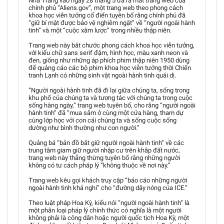
Nhà Trắng vào ngày 28 tháng 5 đã ra mắt trang web của
chính phủ “Aliens.gov”, một trang web theo phong cách
khoa học viễn tưởng cổ điển tuyên bố rằng chính phủ đã
“giữ bí mật được bảo vệ nghiêm ngặt” về “người ngoài hành
tinh” và một “cuộc xâm lược” trong nhiều thập niên.
Trang web này bắt chước phong cách khoa học viễn tưởng,
với kiểu chữ sans serif đậm, hình học, màu xanh neon và
đen, giống như những áp phích phim thập niên 1950 dùng
để quảng cáo các bộ phim khoa học viễn tưởng thời Chiến
tranh Lạnh có những sinh vật ngoài hành tinh quái dị.
“Người ngoài hành tinh đã đi lại giữa chúng ta, sống trong
khu phố của chúng ta và tương tác với chúng ta trong cuộc
sống hàng ngày,” trang web tuyên bố, cho rằng “người ngoài
hành tinh” đã “mua sắm ở cùng một cửa hàng, tham dự
cùng lớp học với con cái chúng ta và sống cuộc sống
dường như bình thường như con người.”
Quảng bá “bản đồ bắt giữ người ngoài hành tinh” về các
trung tâm giam giữ người nhập cư trên khắp đất nước,
trang web này thẳng thừng tuyên bố rằng những người
không có tư cách pháp lý “không thuộc về nơi này.”
Trang web kêu gọi khách truy cập “báo cáo những người
ngoài hành tinh khả nghi” cho “đường dây nóng của ICE.”
Theo luật pháp Hoa Kỳ, kiểu nói “người ngoài hành tinh” là
một phân loại pháp lý chính thức có nghĩa là một người
không phải là công dân hoặc người quốc tịch Hoa Kỳ, một