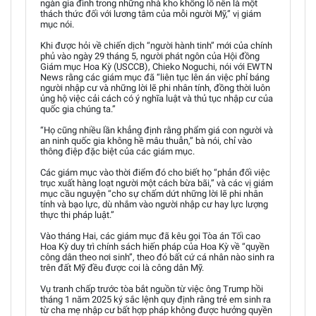
ngàn gia đình trong những nhà kho khổng lồ nên là một
thách thức đối với lương tâm của mỗi người Mỹ,” vị giám
mục nói.
Khi được hỏi về chiến dịch “người hành tinh” mới của chính
phủ vào ngày 29 tháng 5, người phát ngôn của Hội đồng
Giám mục Hoa Kỳ (USCCB), Chieko Noguchi, nói với EWTN
News rằng các giám mục đã “liên tục lên án việc phỉ báng
người nhập cư và những lời lẽ phi nhân tính, đồng thời luôn
ủng hộ việc cải cách có ý nghĩa luật và thủ tục nhập cư của
quốc gia chúng ta.”
“Họ cũng nhiều lần khẳng định rằng phẩm giá con người và
an ninh quốc gia không hề mâu thuẫn,” bà nói, chỉ vào
thông điệp đặc biệt của các giám mục.
Các giám mục vào thời điểm đó cho biết họ “phản đối việc
trục xuất hàng loạt người một cách bừa bãi,” và các vị giám
mục cầu nguyện “cho sự chấm dứt những lời lẽ phi nhân
tính và bạo lực, dù nhắm vào người nhập cư hay lực lượng
thực thi pháp luật.”
Vào tháng Hai, các giám mục đã kêu gọi Tòa án Tối cao
Hoa Kỳ duy trì chính sách hiến pháp của Hoa Kỳ về “quyền
công dân theo nơi sinh”, theo đó bất cứ cá nhân nào sinh ra
trên đất Mỹ đều được coi là công dân Mỹ.
Vụ tranh chấp trước tòa bắt nguồn từ việc ông Trump hồi
tháng 1 năm 2025 ký sắc lệnh quy định rằng trẻ em sinh ra
từ cha mẹ nhập cư bất hợp pháp không được hưởng quyền