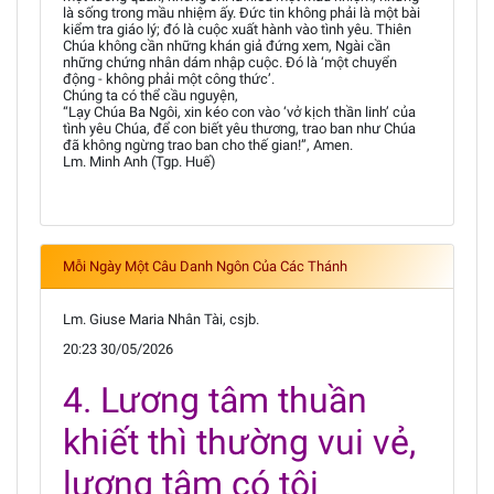
là sống trong mầu nhiệm ấy. Đức tin không phải là một bài
kiểm tra giáo lý; đó là cuộc xuất hành vào tình yêu. Thiên
Chúa không cần những khán giả đứng xem, Ngài cần
những chứng nhân dám nhập cuộc. Đó là ‘một chuyển
động - không phải một công thức’.
Chúng ta có thể cầu nguyện,
“Lạy Chúa Ba Ngôi, xin kéo con vào ‘vở kịch thần linh’ của
tình yêu Chúa, để con biết yêu thương, trao ban như Chúa
đã không ngừng trao ban cho thế gian!”, Amen.
Lm. Minh Anh (Tgp. Huế)
Mỗi Ngày Một Câu Danh Ngôn Của Các Thánh
Lm. Giuse Maria Nhân Tài, csjb.
20:23 30/05/2026
4. Lương tâm thuần
khiết thì thường vui vẻ,
lương tâm có tội