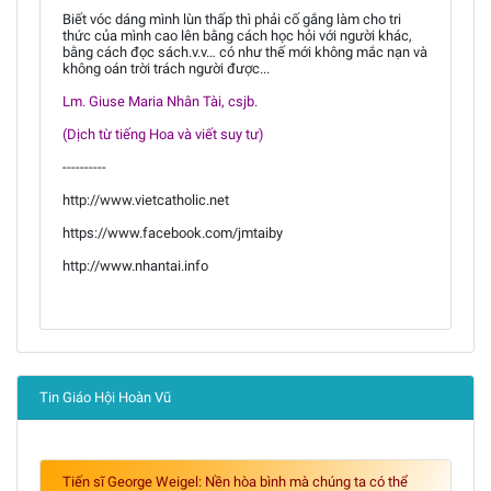
Biết vóc dáng mình lùn thấp thì phải cố gắng làm cho tri
thức của mình cao lên bằng cách học hỏi với người khác,
bằng cách đọc sách.v.v… có như thế mới không mắc nạn và
không oán trời trách người được...
Lm. Giuse Maria Nhân Tài, csjb.
(Dịch từ tiếng Hoa và viết suy tư)
----------
http://www.vietcatholic.net
https://www.facebook.com/jmtaiby
http://www.nhantai.info
Tin Giáo Hội Hoàn Vũ
Tiến sĩ George Weigel: Nền hòa bình mà chúng ta có thể