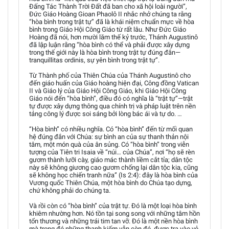
Đấng Tác Thành Trời Đất đã ban cho xã hội loài người”,
Đức Giáo Hoàng Gioan Phaolô II nhắc nhở chúng ta rằng
“hòa bình trong trật tự” đã là khái niệm chuẩn mực về hòa
bình trong Giáo Hội Công Giáo từ rất lâu. Như Đức Giáo
Hoàng đã nói, hơn mười lăm thế kỷ trước, Thánh Augustinô
đã lập luận rằng “hòa bình có thể và phải được xây dựng
trong thế giới này là hòa bình trong trật tự đúng đắn—
tranquillitas ordinis, sự yên bình trong trật tự”.
Từ Thành phố của Thiên Chúa của Thánh Augustinô cho
đến giáo huấn của Giáo hoàng hiện đại, Công đồng Vatican
II và Giáo lý của Giáo Hội Công Giáo, khi Giáo Hội Công
Giáo nói đến “hòa bình”, điều đó có nghĩa là “trật tự”—trật
tự được xây dựng thông qua chính trị và pháp luật trên nền
tảng công lý được soi sáng bởi lòng bác ái và tự do. …
“Hòa bình” có nhiều nghĩa. Có “hòa bình” đến từ mối quan
hệ đúng đắn với Chúa: sự bình an của sự thanh thản nội
tâm, một món quà của ân sủng. Có “hòa bình” trong viễn
tượng của Tiên tri Isaia về “núi… của Chúa”, nơi “họ sẽ rèn
gươm thành lưỡi cày, giáo mác thành liềm cắt tỉa; dân tộc
này sẽ không giương cao gươm chống lại dân tộc kia, cũng
sẽ không học chiến tranh nữa” (Is 2:4): đây là hòa bình của
Vương quốc Thiên Chúa, một hòa bình do Chúa tạo dựng,
chứ không phải do chúng ta.
Và rồi còn có “hòa bình” của trật tự. Đó là một loại hòa bình
khiêm nhường hơn. Nó tồn tại song song với những tâm hồn
tổn thương và những trái tim tan vỡ. Đó là một nền hòa bình
mà trong đó những thanh kiếm vẫn còn đó, được tra vào vỏ