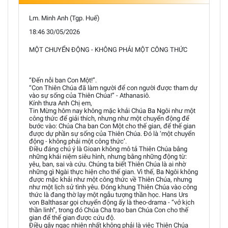
Lm. Minh Anh (Tgp. Huế)
18:46 30/05/2026
MỘT CHUYỂN ĐỘNG - KHÔNG PHẢI MỘT CÔNG THỨC
“Đến nỗi ban Con Một!”.
“Con Thiên Chúa đã làm người để con người được tham dự
vào sự sống của Thiên Chúa!” - Athanasiô.
Kính thưa Anh Chị em,
Tin Mừng hôm nay không mặc khải Chúa Ba Ngôi như một
công thức để giải thích, nhưng như một chuyển động để
bước vào: Chúa Cha ban Con Một cho thế gian, để thế gian
được dự phần sự sống của Thiên Chúa. Đó là ‘một chuyển
động - không phải một công thức’.
Điều đáng chú ý là Gioan không mô tả Thiên Chúa bằng
những khái niệm siêu hình, nhưng bằng những động từ:
yêu, ban, sai và cứu. Chúng ta biết Thiên Chúa là ai nhờ
những gì Ngài thực hiện cho thế gian. Vì thế, Ba Ngôi không
được mặc khải như một công thức về Thiên Chúa, nhưng
như một lịch sử tình yêu. Đóng khung Thiên Chúa vào công
thức là đang thờ lạy một ngẫu tượng thần học. Hans Urs
von Balthasar gọi chuyển động ấy là theo-drama - “vở kịch
thần linh”, trong đó Chúa Cha trao ban Chúa Con cho thế
gian để thế gian được cứu độ.
Điều gây ngạc nhiên nhất không phải là việc Thiên Chúa