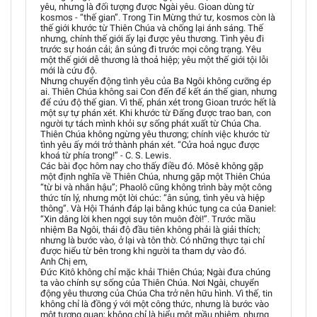
yêu, nhưng là đối tượng được Ngài yêu. Gioan dùng từ
kosmos - “thế gian”. Trong Tin Mừng thứ tư, kosmos còn là
thế giới khước từ Thiên Chúa và chống lại ánh sáng. Thế
nhưng, chính thế giới ấy lại được yêu thương. Tình yêu đi
trước sự hoán cải; ân sủng đi trước mọi công trạng. Yêu
một thế giới dễ thương là thoả hiệp; yêu một thế giới tội lỗi
mới là cứu độ.
Nhưng chuyển động tình yêu của Ba Ngôi không cưỡng ép
ai. Thiên Chúa không sai Con đến để kết án thế gian, nhưng
để cứu độ thế gian. Vì thế, phán xét trong Gioan trước hết là
một sự tự phán xét. Khi khước từ Đấng được trao ban, con
người tự tách mình khỏi sự sống phát xuất từ Chúa Cha.
Thiên Chúa không ngừng yêu thương; chính việc khước từ
tình yêu ấy mới trở thành phán xét. “Cửa hoả ngục được
khoá từ phía trong!” - C. S. Lewis.
Các bài đọc hôm nay cho thấy điều đó. Môsê không gặp
một định nghĩa về Thiên Chúa, nhưng gặp một Thiên Chúa
“từ bi và nhân hậu”; Phaolô cũng không trình bày một công
thức tín lý, nhưng một lời chúc: “ân sủng, tình yêu và hiệp
thông”. Và Hội Thánh đáp lại bằng khúc tụng ca của Đaniel:
“Xin dâng lời khen ngợi suy tôn muôn đời!”. Trước mầu
nhiệm Ba Ngôi, thái độ đầu tiên không phải là giải thích;
nhưng là bước vào, ở lại và tôn thờ. Có những thực tại chỉ
được hiểu từ bên trong khi người ta tham dự vào đó.
Anh Chị em,
Đức Kitô không chỉ mặc khải Thiên Chúa; Ngài đưa chúng
ta vào chính sự sống của Thiên Chúa. Nơi Ngài, chuyển
động yêu thương của Chúa Cha trở nên hữu hình. Vì thế, tin
không chỉ là đồng ý với một công thức, nhưng là bước vào
một tương quan; không chỉ là hiểu một mầu nhiệm, nhưng