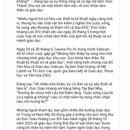
không?” – đang tạo ra sự trống rỗng và cô lập nội tâm, Đức
Thánh Cha nói với một nhóm làm việc về sức khỏe tâm
thần và giáo dục.
“Nhiều người trẻ sở hữu các thiết bị kỹ thuật ngày càng tinh
vi, nhưng họ vẫn chật vật tìm kiếm ý nghĩa cho cuộc sống,
hy vọng, yêu thương và thậm chí cả đau khổ,” Đức Giáo
Hoàng Leo XIV nhận xét vào ngày 30 tháng 5 trong một
cuộc họp về sức khỏe tâm thần của giới trẻ, kỹ thuật và sứ
mệnh giáo dục.
Ngày 29 và 30 tháng 5, Casina Pio IV, trong Vườn Vatican,
đã tổ chức cuộc gặp gỡ “Những tấm thiệp hy vọng cho một
chương trình giáo dục khu vực: Sức khỏe tâm thần, Kỹ
thuật kỹ thuật số và giáo dục”, một sáng kiến chung của Bộ
Văn hóa và Giáo dục Vatican, Ủy ban Giáo hoàng về Mỹ
Latinh và Tổ chức các quốc gia Ibero-Mỹ về Giáo dục, Khoa
học và Văn hóa (OEI).
Đằng sau “rất nhiều khó khăn, sự cô đơn và sự yếu đuối về
tâm lý”, Đức Giáo Hoàng nói bằng tiếng Tây Ban Nha,
“thường ẩn chứa một câu hỏi thầm lặng: ‘Cuộc sống của tôi
có ý nghĩa gì không? Liệu có một niềm hy vọng chắc chắn
nào cho tương lai?’”
Những người tham dự, bao gồm nhiều Bộ trưởng Giáo dục
từ Trung và Nam Mỹ, đã đóng góp ý tưởng cho bức tông thư
do Đức Giáo Hoàng Leo XIV ban hành ngày 28 tháng 10
năm 2025 về giáo dục trong thời đại trí tuệ nhân tạo. Được
công bố nhân kỷ niệm 60 năm Tuyên ngôn Giáo dục trọng