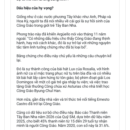
Dấu hiệu của hy vọng?
Giống như ở các nước phương Tây khác như Anh, Pháp và
Hoa Kỳ, người ta đã nói nhiều về cái gọi là sự hồi sinh của
Công Giáo trong giới trẻ Tây Ban Nha.
Phong trào này đã khiến Argüello nói vào tháng 11 năm
ngoái: “Có những dấu hiệu cho thấy Công Giáo đang thịnh
hành, hay nói cách khác, đó là sự trở lại với những nguyên
tắc tâm linh tưởng chừng như đã bị loại bỏ”.
Bằng chứng cho điều này chủ yếu là những câu chuyện kể
lại.
Đó là sự thành công của bài hát Lux của Rosalía, với hình
ảnh nữ ca sĩ mặc trang phục nữ tu trên bìa đĩa và có nhiều
lời bài hát lấy cảm hứng từ tôn giáo; bộ phim đoạt giải Los
Domingos về một cô gái trẻ gia nhập tu viện; và việc trao
tặng Giải thưởng Công chúa xứ Asturias cho nhà triết học
Công Giáo Byung-Chul Han.
Hơn nữa, gần đây nhà văn và trí thức trẻ nổi tiếng Ernesto
Castro đã trở lại Công Giáo.
Cũng có dữ liệu sơ bộ cho điều này. Báo cáo Thanh niên
Tây Ban Nha năm 2026 của Quỹ SM, dựa trên dữ liệu năm
2025, cho biết 45% thanh niên từ 15 đến 29 tuổi tự nhận
mình là người Công Giáo. Năm 2020, con số này là 31.6%.