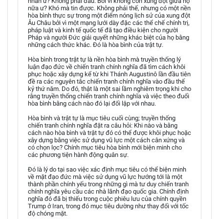
nhân ư? Không phải đâu. Bởi vì không còn xung đột giữa họ
nữa ư? Khó mà tin được. Không phải thế, nhưng có một nền
hòa bình thực sự trong một điểm nóng lịch sử của xung đột
Âu Châu bởi vì một mạng lưới dày đặc các thể chế chính trị,
pháp luật và kinh tế quốc tế đã tạo điều kiện cho người
Pháp và người Đức giải quyết những khác biệt của họ bằng
những cách thức khác. Đó là hòa bình của trật tự.
Hòa bình trong trật tự là nền hòa bình mà truyền thống lý
luận đạo đức về chiến tranh chính nghĩa đã tìm cách khôi
phục hoặc xây dựng kể từ khi Thánh Augustinô lần đầu tiên
đề ra các nguyên tắc chiến tranh chính nghĩa vào đầu thế
kỷ thứ năm. Do đó, thật là một sai lầm nghiêm trọng khi cho
rằng truyền thống chiến tranh chính nghĩa và việc theo đuổi
hòa bình bằng cách nào đó lại đối lập với nhau.
Hòa bình và trật tự là mục tiêu cuối cùng; truyền thống
chiến tranh chính nghĩa đặt ra câu hỏi: Khi nào và bằng
cách nào hòa bình và trật tự đó có thể được khôi phục hoặc
xây dựng bằng việc sử dụng vũ lực một cách cân xứng và
có chọn lọc? Chính mục tiêu hòa bình mới biện minh cho
các phương tiện hành động quân sự.
Đó là lý do tại sao việc xác định mục tiêu có thể biện minh
về mặt đạo đức mà việc sử dụng vũ lực hướng tới là một
thành phần chính yếu trong những gì mà tư duy chiến tranh
chính nghĩa yêu cầu các nhà lãnh đạo quốc gia. Chính định
nghĩa đó đã bị thiếu trong cuộc phiêu lưu của chính quyền
Trump ở Iran, trong đó mục tiêu dường như thay đổi với tốc
độ chóng mặt.