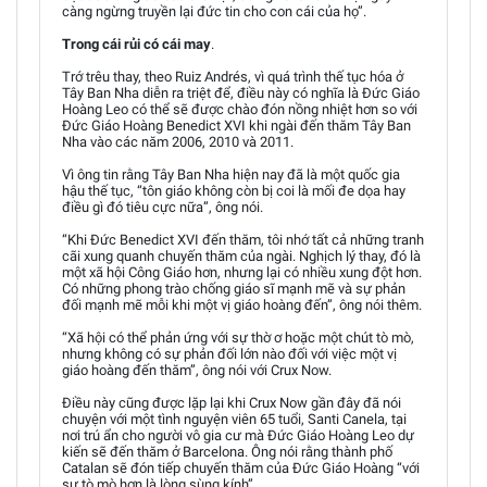
càng ngừng truyền lại đức tin cho con cái của họ”.
Trong cái rủi có cái may
.
Trớ trêu thay, theo Ruiz Andrés, vì quá trình thế tục hóa ở
Tây Ban Nha diễn ra triệt để, điều này có nghĩa là Đức Giáo
Hoàng Leo có thể sẽ được chào đón nồng nhiệt hơn so với
Đức Giáo Hoàng Benedict XVI khi ngài đến thăm Tây Ban
Nha vào các năm 2006, 2010 và 2011.
Vì ông tin rằng Tây Ban Nha hiện nay đã là một quốc gia
hậu thế tục, “tôn giáo không còn bị coi là mối đe dọa hay
điều gì đó tiêu cực nữa”, ông nói.
“Khi Đức Benedict XVI đến thăm, tôi nhớ tất cả những tranh
cãi xung quanh chuyến thăm của ngài. Nghịch lý thay, đó là
một xã hội Công Giáo hơn, nhưng lại có nhiều xung đột hơn.
Có những phong trào chống giáo sĩ mạnh mẽ và sự phản
đối mạnh mẽ mỗi khi một vị giáo hoàng đến”, ông nói thêm.
“Xã hội có thể phản ứng với sự thờ ơ hoặc một chút tò mò,
nhưng không có sự phản đối lớn nào đối với việc một vị
giáo hoàng đến thăm”, ông nói với Crux Now.
Điều này cũng được lặp lại khi Crux Now gần đây đã nói
chuyện với một tình nguyện viên 65 tuổi, Santi Canela, tại
nơi trú ẩn cho người vô gia cư mà Đức Giáo Hoàng Leo dự
kiến sẽ đến thăm ở Barcelona. Ông nói rằng thành phố
Catalan sẽ đón tiếp chuyến thăm của Đức Giáo Hoàng “với
sự tò mò hơn là lòng sùng kính”.