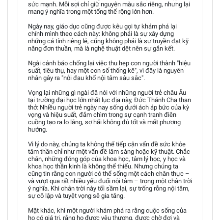
sức mạnh. Mỗi sợi chỉ giữ nguyên màu sắc riêng, nhưng lại
mang ý nghĩa trong một tổng thể rộng lớn hơn.
Ngày nay, giáo dục cũng được kêu gọi tự khám phá lại
chính mình theo cách này: không phải là sự xây dựng
những cá tính riêng lẻ, cũng không phải là sự truyền đạt kỹ
năng đơn thuần, mà là nghệ thuật dệt nên sự gắn kết.
Ngài cảnh báo chống lại việc thu hẹp con người thành "hiệu
suất, tiêu thụ, hay một con số thống kê", vì đây là nguyên
nhân gây ra "nỗi đau khổ nội tâm sâu sắc".
Vọng lại những gì ngài đã nói với những người trẻ châu Âu
tại trường đại học lớn nhất lục địa này, Đức Thánh Cha than
thở: Nhiều người trẻ ngày nay sống dưới ách áp bức của kỳ
vọng và hiệu suất, đắm chìm trong sự cạnh tranh điên
cuồng tạo ra lo lắng, sợ hãi không đủ tốt và mất phương
hướng.
Vì lý do này, chúng ta không thể tiếp cận vấn đề sức khỏe
tâm thần chỉ như một vấn đề lâm sàng hoặc kỹ thuật. Chắc
chắn, những đóng góp của khoa học, tâm lý học, y học và
khoa học thần kinh là không thể thiếu. Nhưng chúng ta
cũng tin rằng con người có thể sống một cách chân thực –
và vượt qua rất nhiều yếu đuối nội tâm – trong một chân trời
ý nghĩa. Khi chân trời này tối sầm lại, sự trống rỗng nội tâm,
sự cô lập và tuyệt vọng sẽ gia tăng.
Mặt khác, khi một người khám phá ra rằng cuộc sống của
họ có giá trị, rằng họ được yêu thương, được chờ đợi và