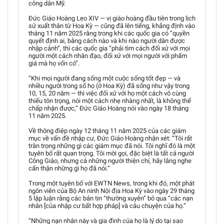
công dân Mỹ.
Đức Giáo Hoàng Leo XIV — vị giáo hoàng đầu tiên trong lịch
sử xuất thân từ Hoa Kỳ — cũng đã lên tiếng, khẳng định vào
tháng 11 năm 2025 rằng trong khi các quốc gia có “quyền
quyết định ai, bằng cách nào và khi nào người dân được
nhập cảnh”, thì các quốc gia “phải tìm cách đối xử với mọi
người một cách nhân đạo, đối xử với mọi người với phẩm
giá mà họ vốn có”.
“Khi mọi người đang sống một cuộc sống tốt đẹp — và
nhiều người trong số họ (ở Hoa Kỳ) đã sống như vậy trong
10, 15, 20 năm — thì việc đối xử với họ một cách vô cùng
thiếu tôn trọng, nói một cách nhẹ nhàng nhất, là không thể
chấp nhận được,” Đức Giáo Hoàng nói vào ngày 18 tháng
11 năm 2025.
Về thông điệp ngày 12 tháng 11 năm 2025 của các giám
mục về vấn đề nhập cư, Đức Giáo Hoàng nhận xét: “Tôi rất
trân trọng những gì các giám mục đã nói. Tôi nghĩ đó là một
tuyên bố rất quan trọng. Tôi mời gọi, đặc biệt là tất cả người
Công Giáo, nhưng cả những người thiện chí, hãy lắng nghe
cẩn thận những gì họ đã nói.”
Trong một tuyên bố với EWTN News, trong khi đó, một phát
ngôn viên của Bộ An ninh Nội địa Hoa Kỳ vào ngày 29 tháng
5 lập luận rằng các bản tin “thường xuyên” bỏ qua “các nạn
nhân [của nhập cư bất hợp pháp] và câu chuyện của họ.”
“Những nạn nhân này và gia đình của họ là lý do tại sao