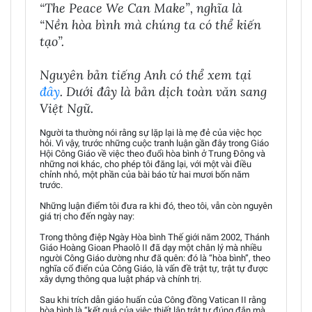
“The Peace We Can Make”, nghĩa là
“Nền hòa bình mà chúng ta có thể kiến
tạo”.
Nguyên bản tiếng Anh có thể xem tại
đây
. Dưới đây là bản dịch toàn văn sang
Việt Ngữ.
Người ta thường nói rằng sự lặp lại là mẹ đẻ của việc học
hỏi. Vì vậy, trước những cuộc tranh luận gần đây trong Giáo
Hội Công Giáo về việc theo đuổi hòa bình ở Trung Đông và
những nơi khác, cho phép tôi đăng lại, với một vài điều
chỉnh nhỏ, một phần của bài báo từ hai mươi bốn năm
trước.
Những luận điểm tôi đưa ra khi đó, theo tôi, vẫn còn nguyên
giá trị cho đến ngày nay:
Trong thông điệp Ngày Hòa bình Thế giới năm 2002, Thánh
Giáo Hoàng Gioan Phaolô II đã dạy một chân lý mà nhiều
người Công Giáo dường như đã quên: đó là “hòa bình”, theo
nghĩa cổ điển của Công Giáo, là vấn đề trật tự, trật tự được
xây dựng thông qua luật pháp và chính trị.
Sau khi trích dẫn giáo huấn của Công đồng Vatican II rằng
hòa bình là “kết quả của việc thiết lập trật tự đúng đắn mà