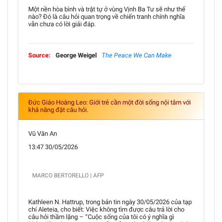
Một nền hòa bình và trật tự ở vùng Vịnh Ba Tư sẽ như thế
nào? Đó là câu hỏi quan trọng về chiến tranh chính nghĩa
vẫn chưa có lời giải đáp.
Source:
George Weigel
The Peace We Can Make
Đức Giáo Hoàng Leo: Giới trẻ cần một đời sống nội tâm với
khả năng đặt câu hỏi.
Vũ Văn An
13:47 30/05/2026
MARCO BERTORELLO | AFP
Kathleen N. Hattrup, trong bản tin ngày 30/05/2026 của tạp
chí Aleteia, cho biết: Việc không tìm được câu trả lời cho
câu hỏi thầm lặng – “Cuộc sống của tôi có ý nghĩa gì