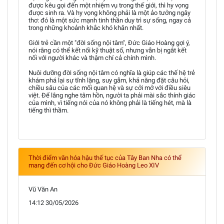
được kêu gọi đến một nhiệm vụ trong thế giới, thì hy vọng
được sinh ra. Và hy vọng không phải là một ảo tưởng ngây
thơ: đó là một sức mạnh tinh thần duy trì sự sống, ngay cả
trong những khoảnh khắc khó khăn nhất.
Giới trẻ cần một "đời sống nội tâm", Đức Giáo Hoàng gợi ý,
nói rằng có thể kết nối kỹ thuật số, nhưng vẫn bị ngắt kết
nối với người khác và thậm chí cả chính mình.
Nuôi dưỡng đời sống nội tâm có nghĩa là giúp các thế hệ trẻ
khám phá lại sự tĩnh lặng, suy gẫm, khả năng đặt câu hỏi,
chiều sâu của các mối quan hệ và sự cởi mở với điều siêu
việt. Để lắng nghe tâm hồn, người ta phải mài sắc thính giác
của mình, vì tiếng nói của nó không phải là tiếng hét, mà là
tiếng thì thầm.
Thời điểm văn hóa hậu thế tục của Tây Ban Nha có thể
mang đến cơ hội cho Đức Giáo Hoàng Leo XIV
Vũ Văn An
14:12 30/05/2026