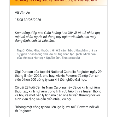
lao động trẻ Công Giáo vật lộn với tương lai của việc làm
Vũ Văn An
15:08 30/05/2026
Sau thông điệp của Giáo hoàng Leo XIV về trí tuệ nhân tạo,
một bộ phận người trẻ đang suy ngẫm về cách học máy
đang định hình lại việc làm.
Người Công Giáo thuộc thế hệ Z cân nhắc giữa phẩm giá và
sự gián đoạn trong thời đại trí tuệ nhân tạo. (ảnh: Minh họa
của Melissa Hartog / Nguồn ảnh, Shutterstock)
Gigi Duncan của tạp chí National Catholic Register, ngày 29
tháng 5 năm 2026, cho hay: Alexis Powers đã nộp đơn xin
việc ở hơn 200 công ty sau khi tốt nghiệp đại học.
Cô gái 23 tuổi đến từ Nam Carolina này đã có kinh nghiệm
thực tập, kinh nghiệm trong lĩnh vực tiếp thị và truyền thông
xã hội, và một bản lý lịch mà các nhà tư vấn thường nói với
sinh viên rằng sẽ dẫn đến nhiều cơ hội.
“Không một công ty nào liên lạc lại với tôi,” Powers nói với
tờ Register.