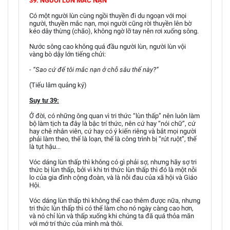
39. NGƯỜI LÙN MẮC NẠN
Có một người lùn cùng ngồi thuyền đi du ngoạn với mọi
người, thuyền mắc nạn, mọi người cũng rời thuyền lên bờ
kéo dây thừng (chão), không ngờ lỡ tay nên rơi xuống sông.
Nước sông cao không quá đầu người lùn, người lùn vội
vàng bò dậy lớn tiếng chửi:
- “Sao cứ để tôi mắc nạn ở chỗ sâu thế này?”
(Tiếu lâm quảng ký)
Suy tư 39:
Ở đời, có những ông quan vì tri thức “lùn thấp” nên luôn làm
bộ làm tịch ta đây là bậc trí thức, nên cứ hay “nói chữ”, cứ
hay chê nhân viên, cứ hay có ý kiến riêng và bắt mọi người
phải làm theo, thế là loạn, thế là công trình bị “rút ruột”, thế
là tụt hậu...
Vóc dáng lùn thấp thì không có gì phải sợ, nhưng hãy sợ tri
thức bị lùn thấp, bởi vì khi tri thức lùn thấp thì đó là một nỗi
lo của gia đình cộng đoàn, và là nỗi đau của xã hội và Giáo
Hội.
Vóc dáng lùn thấp thì không thể cao thêm được nữa, nhưng
tri thức lùn thấp thì có thể làm cho nó ngày càng cao hơn,
và nó chỉ lùn và thấp xuống khi chúng ta đã quá thỏa mãn
với mớ trí thức của mình mà thôi.