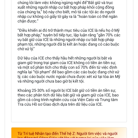
chúng tôi làm việc không ngừng nghỉ để“Bắt giữ và trục
xuất những người nhập cư bất hợp pháp khỏi cộng đồng
của chúng ta,” bộ này cho biết, mô tả các tội ác do người
nhập cư không có giấy tờ gây ra là “hoàn toàn có thể ngăn
chặn được.”
“Điều khiến ai đó trở thành mục tiêu của ICE là nếu họ ở Mỹ
bất hợp pháp,” tuyên bố tiếp tục, lập luận rằng “gần 70% các
vụ bắt giữ của ICE là những người nhập cư bất hợp pháp
phạm tội, những người đã bị kết án hoặc đang có cáo buộc
chờ xử lý.”
Dữ liệu của ICE cho thấy hầu hết những người bị bắt và
giam giữ trong trại giam của ICE không có tiền án tiền sự,
và một số phân tích cho thấy con số 70% đến từ việc định
nghĩa lại “tội phạm” để bao gồm các cáo buộc đang chờ xử
lý, các cáo buộc nước ngoài chưa được xét xử tại tòa án Mỹ
và những người chưa bao giờ bị kết tội.
Khoảng 25-30% số người bị ICE bắt giữ có tiền án tiền sự,
theo các phân tích dữ liệu bắt giữ và giam giữ của ICE, bao
gồm cả công trình nghiên cứu của Viện Cato và Trung tâm
Tra cứu Hồ sơ Giao dịch dựa trên dữ liệu của ICE.
Từ Trí tuệ Nhân tạo đến Thế hệ Z: Người tìm việc và người