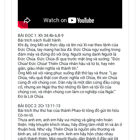
BÀI ĐỌC 1: Xh 34:4b-6,8-9
Bài trích sách Xuất hành.
Khi ấy, ông Mô-sê thức dậy và lên núi Xi-nai theo lệnh của
Đức Chúa, tay mang hai bia đá. Đức Chúa ngự xuống trong
đám mây và đứng đó với ông. Người xưng danh Người là
Đức Chúa. Đức Chúa đi qua trước mặt ông và xướng: “Đức
Chúa! Đức Chúa! Thiên Chúa nhân hậu và từ bi, hay nén
giận, giàu nhân nghĩa và thành tín.”
Ông Mô-sê vội vàng phục xuống đất thờ lạy và thưa: “Lạy
Chúa, nếu quả thật con được nghĩa với Chúa, thì xin Chúa
cùng đi với chúng con. Dân này là một dân cứng đầu cứng
cổ, nhưng xin Ngài tha thứ những lỗi lầm và tội lỗi của
chúng con, và nhận chúng con làm cơ nghiệp của Ngài.”
Đó là Lời Chúa.
BÀI ĐỌC 2: 2Cr 13:11-13
Bài trích thư thứ hai của thánh Phao-lô tông đồ gửi tín hữu
Cô-rin-tô.
Thưa anh em, anh em hãy vui mừng và gắng nên hoàn
thiện. Hãy khuyến khích nhau, hãy đồng tâm nhất trí và ăn ở
thuận hoà. Như vậy, Thiên Chúa là nguồn yêu thương và
bình an, sẽ ở cùng anh em. Anh em hãy hôn chào nhau
cách thánh thiện. Mọi người thuộc dân thánh ở đây gửi lời