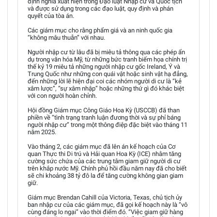
định nghĩa xuất hiện trong Đạo luật Nhập cư và Quốc tịch
và được sử dụng trong các đạo luật, quy định và phán
quyết của tòa án.
Các giám mục cho rằng phẩm giá và an ninh quốc gia
“không mâu thuẫn” với nhau.
Người nhập cư từ lâu đã bị miêu tả thông qua các phép ẩn
dụ trong văn hóa Mỹ, từ những bức tranh biếm họa chính trị
thế kỷ 19 miêu tả những người nhập cư gốc Ireland, Ý và
Trung Quốc như những con quái vật hoặc sinh vật hạ đẳng,
đến những lời lẽ hiện đại coi các nhóm người di cư là “kẻ
xâm lược”, “sự xâm nhập” hoặc những thứ gì đó khác biệt
với con người hoàn chỉnh.
Hội đồng Giám mục Công Giáo Hoa Kỳ (USCCB) đã than
phiền về “tình trạng tranh luận đương thời và sự phỉ báng
người nhập cư” trong một thông điệp đặc biệt vào tháng 11
năm 2025.
Vào tháng 2, các giám mục đã lên án kế hoạch của Cơ
quan Thực thi Di trú và Hải quan Hoa Kỳ (ICE) nhằm tăng
cường sức chứa của các trung tâm giam giữ người di cư
trên khắp nước Mỹ. Chính phủ hồi đầu năm nay đã cho biết
sẽ chi khoảng 38 tỷ đô la để tăng cường không gian giam
giữ.
Giám mục Brendan Cahill của Victoria, Texas, chủ tịch ủy
ban nhập cư của các giám mục, đã gọi kế hoạch này là “vô
cùng đáng lo ngại” vào thời điểm đó. “Việc giam giữ hàng