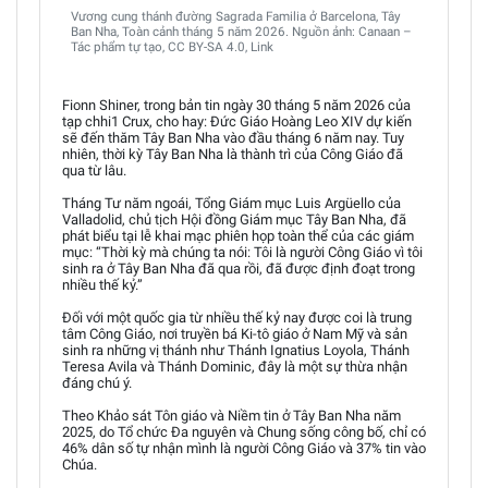
Vương cung thánh đường Sagrada Familia ở Barcelona, Tây
Ban Nha, Toàn cảnh tháng 5 năm 2026. Nguồn ảnh: Canaan –
Tác phẩm tự tạo, CC BY-SA 4.0, Link
Fionn Shiner, trong bản tin ngày 30 tháng 5 năm 2026 của
tạp chhi1 Crux, cho hay: Đức Giáo Hoàng Leo XIV dự kiến
sẽ đến thăm Tây Ban Nha vào đầu tháng 6 năm nay. Tuy
nhiên, thời kỳ Tây Ban Nha là thành trì của Công Giáo đã
qua từ lâu.
Tháng Tư năm ngoái, Tổng Giám mục Luis Argüello của
Valladolid, chủ tịch Hội đồng Giám mục Tây Ban Nha, đã
phát biểu tại lễ khai mạc phiên họp toàn thể của các giám
mục: “Thời kỳ mà chúng ta nói: Tôi là người Công Giáo vì tôi
sinh ra ở Tây Ban Nha đã qua rồi, đã được định đoạt trong
nhiều thế kỷ.”
Đối với một quốc gia từ nhiều thế kỷ nay được coi là trung
tâm Công Giáo, nơi truyền bá Ki-tô giáo ở Nam Mỹ và sản
sinh ra những vị thánh như Thánh Ignatius Loyola, Thánh
Teresa Avila và Thánh Dominic, đây là một sự thừa nhận
đáng chú ý.
Theo Khảo sát Tôn giáo và Niềm tin ở Tây Ban Nha năm
2025, do Tổ chức Đa nguyên và Chung sống công bố, chỉ có
46% dân số tự nhận mình là người Công Giáo và 37% tin vào
Chúa.