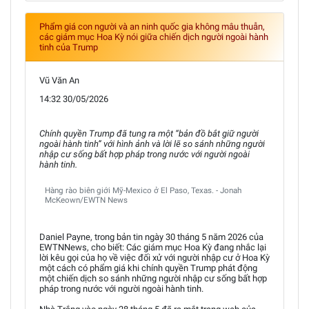
Phẩm giá con người và an ninh quốc gia không mâu thuẫn,
các giám mục Hoa Kỳ nói giữa chiến dịch người ngoài hành
tinh của Trump
Vũ Văn An
14:32 30/05/2026
Chính quyền Trump đã tung ra một “bản đồ bắt giữ người
ngoài hành tinh” với hình ảnh và lời lẽ so sánh những người
nhập cư sống bất hợp pháp trong nước với người ngoài
hành tinh.
Hàng rào biên giới Mỹ-Mexico ở El Paso, Texas. - Jonah
McKeown/EWTN News
Daniel Payne, trong bản tin ngày 30 tháng 5 năm 2026 của
EWTNNews, cho biết: Các giám mục Hoa Kỳ đang nhắc lại
lời kêu gọi của họ về việc đối xử với người nhập cư ở Hoa Kỳ
một cách có phẩm giá khi chính quyền Trump phát động
một chiến dịch so sánh những người nhập cư sống bất hợp
pháp trong nước với người ngoài hành tinh.