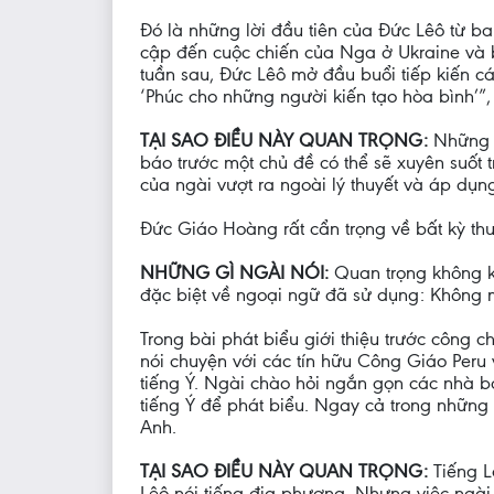
Đó là những lời đầu tiên của Đức Lêô từ b
cập đến cuộc chiến của Nga ở Ukraine và bạ
tuần sau, Đức Lêô mở đầu buổi tiếp kiến c
‘Phúc cho những người kiến tạo hòa bình’”
TẠI SAO ĐIỀU NÀY QUAN TRỌNG:
Những t
báo trước một chủ đề có thể sẽ xuyên suốt 
của ngài vượt ra ngoài lý thuyết và áp dụn
Đức Giáo Hoàng rất cẩn trọng về bất kỳ th
NHỮNG GÌ NGÀI NÓI:
Quan trọng không k
đặc biệt về ngoại ngữ đã sử dụng: Không m
Trong bài phát biểu giới thiệu trước công
nói chuyện với các tín hữu Công Giáo Per
tiếng Ý. Ngài chào hỏi ngắn gọn các nhà 
tiếng Ý để phát biểu. Ngay cả trong những 
Anh.
TẠI SAO ĐIỀU NÀY QUAN TRỌNG:
Tiếng L
Lêô nói tiếng địa phương. Nhưng việc ngài