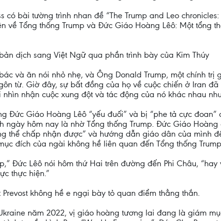
ss có bài tường trình nhan đề “The Trump and Leo chronicles:
uyện về Tổng thống Trump và Đức Giáo Hoàng Lêô: Một tổng t
i bản dịch sang Việt Ngữ qua phần trình bày của Kim Thúy
bác và ăn nói nhỏ nhẹ, và Ông Donald Trump, một chính trị 
gôn từ. Giờ đây, sự bất đồng của họ về cuộc chiến ở Iran đã
 nhìn nhận cuộc xung đột và tác động của nó khác nhau như
ng Đức Giáo Hoàng Lêô “yếu đuối” và bị “phe tả cực đoan” c
nh ngày hôm nay là nhờ Tổng thống Trump. Đức Giáo Hoàng 
ông thể chấp nhận được” và hướng dẫn giáo dân của mình đế
g mục đích của ngài không hề liên quan đến Tổng thống Trump
p,” Đức Lêô nói hôm thứ Hai trên đường đến Phi Châu, “hay 
ực thực hiện.”
 Prevost không hề e ngại bày tỏ quan điểm thẳng thắn.
kraine năm 2022, vị giáo hoàng tương lai đang là giám mụ