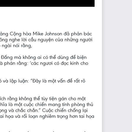
ện đảng Cộng hòa Mike Johnson đã phản bác
không nghe lời cầu nguyện của những người
 ngài nói rằng,
, Đấng mà không ai có thể dùng để biện
à phán rằng: ‘các ngươi có đọc kinh cho
ó và lập luận: “Đây là một vấn đề rất rõ
ích rằng không thể tùy tiện gán cho một
ghĩa là một cuộc chiến mang tính phòng thủ
ọng và chắc chắn.” Cuộc chiến chống lại
i họa và rối loạn nghiêm trọng hơn tai họa