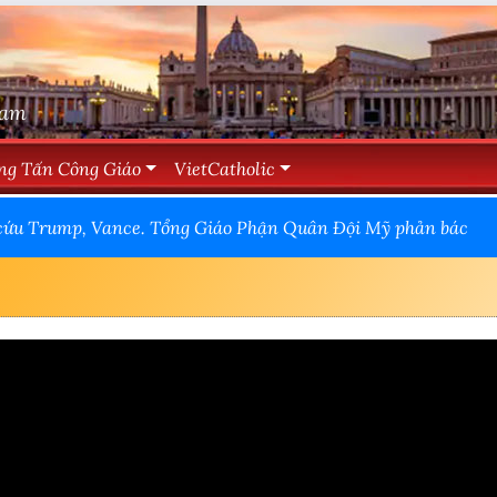
Nam
ng Tấn Công Giáo
VietCatholic
o cứu Trump, Vance. Tổng Giáo Phận Quân Đội Mỹ phản bác