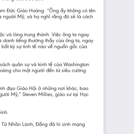
 làm Đức Giáo Hoàng: “Ông ấy không có tên
là người Mỹ, và họ nghĩ rằng đó sẽ là cách
c và lòng trung thành. Việc ông ta ngay
à danh tiếng thường thấy của ông ta, ngay
bất kỳ sự tinh tế nào về nguồn gốc của
h sách quân sự và kinh tế của Washington
Hoàng cho một người đến từ siêu cường
ãnh đạo Giáo Hội ở những nơi khác, bao
i Mỹ,” Steven Millies, giáo sư tại Học
ình.
ục Tử Nhân Lành, Đấng đã hi sinh mạng