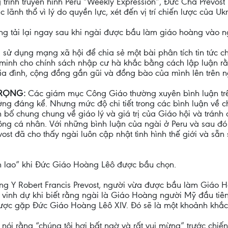
 trình truyền hình Peru “Weekly Expression”, Đức Cha Prevos
lãnh thổ vì lý do quyền lực, xét đến vị trí chiến lược của Ukr
ng tải lại ngay sau khi ngài được bầu làm giáo hoàng vào 
sử dụng mạng xã hội để chia sẻ một bài phân tích tin tức ch
minh cho chính sách nhập cư hà khắc bằng cách lập luận rằng
ia đình, cộng đồng gần gũi và đồng bào của mình lên trên n
TRỌNG:
Các giám mục Công Giáo thường xuyên bình luận trên
g đáng kể. Nhưng mức độ chi tiết trong các bình luận về chí
 bố chung chung về giáo lý và giá trị của Giáo hội và tránh 
n công cá nhân. Với những bình luận của ngài ở Peru và sau đó
t đã cho thấy ngài luôn cập nhật tình hình thế giới và sẵn s
n lao” khi Đức Giáo Hoàng Lêô được bầu chọn.
 Y Robert Francis Prevost, người vừa được bầu làm Giáo Ho
vinh dự khi biết rằng ngài là Giáo Hoàng người Mỹ đầu tiên.
ược gặp Đức Giáo Hoàng Lêô XIV. Đó sẽ là một khoảnh khắc 
nói rằng “chúng tôi hơi bất ngờ và rất vui mừng” trước chiế