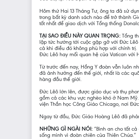
Hôm thứ Hai 13 Tháng Tư, ông ta đã sử dụ
trong bất kỳ danh sách nào để trở thành Gi
tốt nhất để giao dịch với Tổng thống Donald
TẠI SAO ĐIỀU NÀY QUAN TRỌNG:
Tổng th
lập tức hướng tới cuộc gặp gỡ với Đức Lêô
cả khi điều đó không phù hợp với chính tr
Đức Lêô hay mối quan hệ của Vatican với 
Từ trước đến nay, Hồng Y đoàn vẫn luôn nhì
đã ảnh hưởng đến thế giới, nhất là các qu
hàng đầu thế giới.
Đức Lêô lớn lên, được giáo dục và thụ ph
gồm cả các khu vực nghèo khó ở Nam Mỹ. “
viện Thần học Công Giáo Chicago, nơi Đức Lê
Ngay từ đầu, Đức Giáo Hoàng Lêô đã phản 
NHỮNG GÌ NGÀI NÓI:
“Bình an cho tất cả
sống mình vì đoàn chiên của Thiên Chúa.”