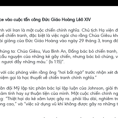
nce vào cuộc tấn công Đức Giáo Hoàng Lêô XIV
anh với Iran là một cuộc chiến chính nghĩa. Chủ tịch Hạ vi
ề chiến tranh, đặc biệt là việc ngài cho rằng Chúa Giêsu 
ài giảng của Đức Giáo Hoàng vào ngày 29 tháng 3, trong đó
húng ta: Chúa Giêsu, Vua Bình An, Đấng bác bỏ chiến tranh
 cầu nguyện của những kẻ gây chiến, nhưng bác bỏ chúng, v
ngươi đầy những máu.’ (Is 1:15)”.
i với các phóng viên rằng ông “hơi bất ngờ” trước nhận xét đ
niệm gọi là học thuyết về chiến tranh chính nghĩa.”
n đội Mỹ lập tức phản bác lại lập luận của Johnson, giải th
 cảm tính hay sự thuận tiện của mình. Một cuộc chiến chính n
: “Thiệt hại do kẻ xâm lược gây ra…phải lâu dài, nghiêm tr
g cao,” và “việc sử dụng vũ khí không được gây ra những ta