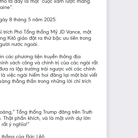
t mô tả đây là một “cuộc xâm lược mang
aine”.
ngày 8 tháng 5 năm 2025.
ỉ trích Phó Tổng thống Mỹ JD Vance, một
 Kitô giáo đặt ra thứ bậc ưu tiên trong
gười nước ngoài.
 các phương tiện truyền thông địa
nh sách công và chính trị của các ngài rất
đưa ra lập trường trái ngược với các chính
 là việc ngài hiếm hoi đăng lại một bài viết
àng thẳng thắn trong những lời chỉ trích
àng,” Tổng thống Trump đăng trên Truth
 Thật phấn khích, và là một vinh dự lớn
rất ý nghĩa!”
n thắng của Đức Lêô.