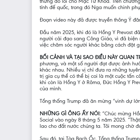
thừng đổ lỗi cho Mạc Tư Khoa. Trên chương
tính đế quốc, trong đó Nga muốn chinh phục 
Đoạn video này đã được truyền thông Ý đă
Đầu năm 2025, khi đó là Hồng Y Prevost đã 
người cải đạo sang Công Giáo, vì đã biện 
việc chăm sóc người khác bằng cách đặt g
BỐI CẢNH VÀ TẠI SAO ĐIỀU NÀY QUAN 
phương, và một số người đạt được ảnh hưởn
khác nhau. Nhiều vị chỉ đưa ra những tuyên
trị gia cụ thể có thể bị coi là một cuộc tấ
khi còn là Hồng Y ở Rôma, Đức Hồng Y Prevos
của mình.
Tổng thống Trump đã ăn mừng “vinh dự lớ
NHỮNG GÌ ÔNG ẤY NÓI:
“Chúc mừng Hồng
Social vào ngày 8 tháng 5 năm 2025. “Thật 
lao cho đất nước chúng ta. Tôi mong chờ đ
Sau đó, tại Tòa Bạch Ốc, Tổng thống Trump 