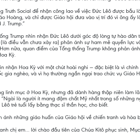
ng Truth Social để nhận công lao về việc Đức Lêô được bầu
áo Hoàng, và chỉ được Giáo hội đưa vào vị trí đó vì ông ấy 
 J. Trump.”
ống Trump nhìn nhận Đức Lêô dưới góc độ lòng tự hào dân tộ
 (là điều vẫn chưa xảy ra) phản ánh sự ham mê quyền lực v
ị. Hơn nữa, quan điểm của Tổng thống Trump không phản ánh 
Hoa Kỳ.
n nhận Hoa Kỳ với một chút hoài nghi — đặc biệt là vì chín
ốc gia nghèo, và vì họ thường ngần ngại trao chức vụ Giáo 
ong linh mục ở Hoa Kỳ, nhưng đã dành hàng thập niên làm l
Ngài là người ít mang đậm chất Mỹ nhất trong số những ngườ
ô trẻ tuổi lấy bằng thạc sĩ thần học, cho biết.
ánh những giáo huấn của Giáo hội về chiến tranh và hòa b
 anh chị em… lời chào đầu tiên của Chúa Kitô phục sinh, M