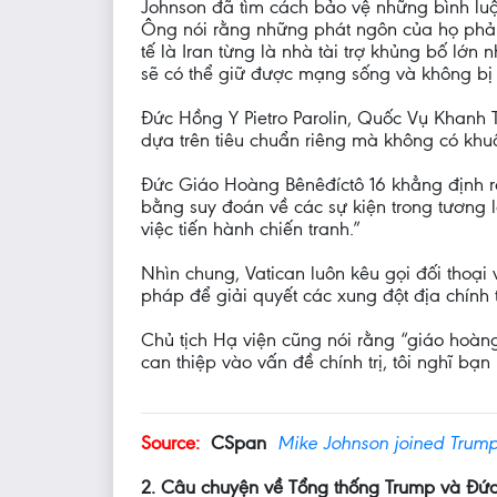
Johnson đã tìm cách bảo vệ những bình luậ
Ông nói rằng những phát ngôn của họ phản 
tế là Iran từng là nhà tài trợ khủng bố lớn
sẽ có thể giữ được mạng sống và không bị k
Đức Hồng Y Pietro Parolin, Quốc Vụ Khanh 
dựa trên tiêu chuẩn riêng mà không có khuôn
Đức Giáo Hoàng Bênêđíctô 16 khẳng định rằ
bằng suy đoán về các sự kiện trong tương l
việc tiến hành chiến tranh.”
Nhìn chung, Vatican luôn kêu gọi đối thoạ
pháp để giải quyết các xung đột địa chính t
Chủ tịch Hạ viện cũng nói rằng “giáo hoàn
can thiệp vào vấn đề chính trị, tôi nghĩ b
Source:
CSpan
Mike Johnson joined Trump
2. Câu chuyện về Tổng thống Trump và Đức