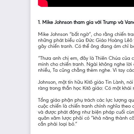
1. Mike Johnson tham gia với Trump và Va
Mike Johnson “bất ngờ”, cho rằng chiến tr
những phát biểu của Đức Giáo Hoàng Lêô v
gây chiến tranh. Có thể ông đang ám chỉ b
“Thưa anh chị em, đây là Thiên Chúa của c
minh cho chiến tranh. Ngài không nghe lời
nhiều, Ta cũng chẳng thèm nghe. Vì tay các 
Johnson, một tín hữu Kitô giáo Tin Lành, nó
ràng trong thần học Kitô giáo: Có một khái 
Tổng giáo phận phụ trách các lực lượng quâ
cuộc chiến là chiến tranh chính nghĩa theo
và được phát động như biện pháp cuối cùng
quân xâm lược phải có “khả năng thành côn
cần phải loại bỏ.”