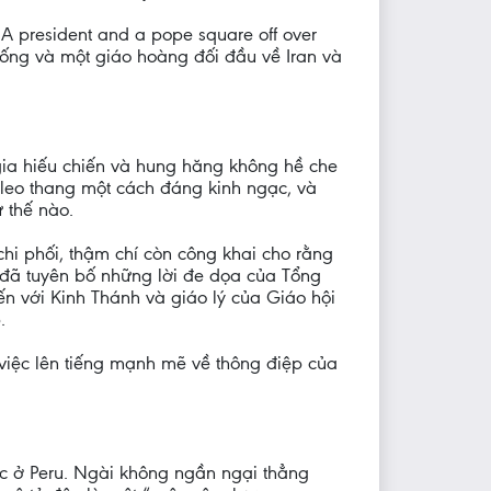
 A president and a pope square off over
hống và một giáo hoàng đối đầu về Iran và
gia hiếu chiến và hung hăng không hề che
 leo thang một cách đáng kinh ngạc, và
 thế nào.
hi phối, thậm chí còn công khai cho rằng
đã tuyên bố những lời đe dọa của Tổng
n với Kinh Thánh và giáo lý của Giáo hội
.
việc lên tiếng mạnh mẽ về thông điệp của
c ở Peru. Ngài không ngần ngại thẳng