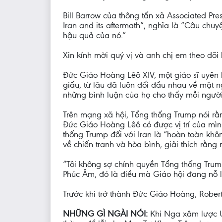
Bill Barrow của thông tấn xã Associated Pre
Iran and its aftermath”, nghĩa là “Câu ch
hậu quả của nó.”
Xin kính mời quý vị và anh chị em theo dõ
Đức Giáo Hoàng Lêô XIV, một giáo sĩ uyên 
giấu, từ lâu đã luôn đối đầu nhau về mặt n
những bình luận của họ cho thấy mỗi người
Trên mạng xã hội, Tổng thống Trump nói rằ
Đức Giáo Hoàng Lêô có được vị trí của mì
thống Trump đối với Iran là “hoàn toàn kh
về chiến tranh và hòa bình, giải thích rằn
“Tôi không sợ chính quyền Tổng thống Trum
Phúc Âm, đó là điều mà Giáo hội đang nỗ l
Trước khi trở thành Đức Giáo Hoàng, Robert
NHỮNG GÌ NGÀI NÓI:
Khi Nga xâm lược U