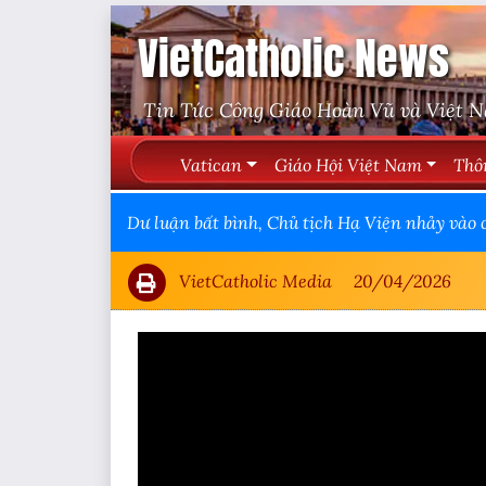
VietCatholic News
Tin Tức Công Giáo Hoàn Vũ và Việt 
Vatican
Giáo Hội Việt Nam
Thô
Dư luận bất bình, Chủ tịch Hạ Viện nhảy và
VietCatholic Media
20/04/2026