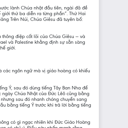
hước lành Chúa nhật đầu tiên, ngài đã đề
 giới thứ ba diễn ra từng phần”. Thứ Hai
iảng Trên Núi, Chúa Giêsu đã tuyên bố:
thông điệp cốt lõi của Chúa Giêsu — và
rael và Palestine khẳng định sự sẵn sàng
hế giới.
à các ngôn ngữ mà vị giáo hoàng có khiếu
iếng Ý, sau đó dùng tiếng Tây Ban Nha để
húc ngày Chúa Nhật của Đức Lêô cũng bằng
o, nhưng sau đó nhanh chóng chuyển sang
 bằng tiếng Ý trước khi trả lời bằng tiếng
 không có gì ngạc nhiên khi Đức Giáo Hoàng
chọn có chủ ý. Điều này nhấn mạnh rằng