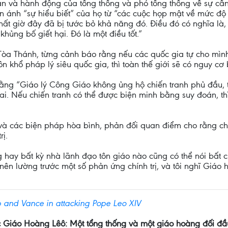
n và hành động của tổng thống và phó tổng thống về sự cần t
ánh “sự hiểu biết” của họ từ “các cuộc họp mật về mức độ ng
 nhất giờ đây đã bị tước bỏ khả năng đó. Điều đó có nghĩa là,
hủng bố giết hại. Đó là một điều tốt.”
Tòa Thánh, từng cảnh báo rằng nếu các quốc gia tự cho mình
 khổ pháp lý siêu quốc gia, thì toàn thế giới sẽ có nguy cơ bị
ng “Giáo lý Công Giáo không ủng hộ chiến tranh phủ đầu, t
ai. Nếu chiến tranh có thể được biện minh bằng suy đoán, thì
i và các biện pháp hòa bình, phản đối quan điểm cho rằng c
rị.
g hay bất kỳ nhà lãnh đạo tôn giáo nào cũng có thể nói bất 
ạn nên lường trước một số phản ứng chính trị, và tôi nghĩ Gi
 and Vance in attacking Pope Leo XIV
 Giáo Hoàng Lêô: Một tổng thống và một giáo hoàng đối đầu