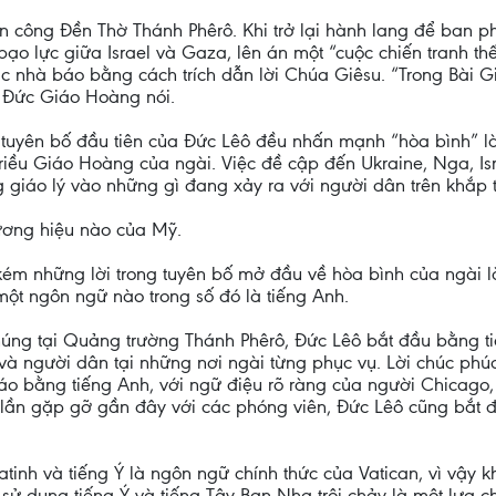
an công Đền Thờ Thánh Phêrô. Khi trở lại hành lang để ban p
o lực giữa Israel và Gaza, lên án một “cuộc chiến tranh thế
ác nhà báo bằng cách trích dẫn lời Chúa Giêsu. “Trong Bài G
, Đức Giáo Hoàng nói.
uyên bố đầu tiên của Đức Lêô đều nhấn mạnh “hòa bình” là 
triều Giáo Hoàng của ngài. Việc đề cập đến Ukraine, Nga, Is
g giáo lý vào những gì đang xảy ra với người dân trên khắp t
ương hiệu nào của Mỹ.
ém những lời trong tuyên bố mở đầu về hòa bình của ngài l
ột ngôn ngữ nào trong số đó là tiếng Anh.
 chúng tại Quảng trường Thánh Phêrô, Đức Lêô bắt đầu bằng t
u và người dân tại những nơi ngài từng phục vụ. Lời chúc p
báo bằng tiếng Anh, với ngữ điệu rõ ràng của người Chicag
lần gặp gỡ gần đây với các phóng viên, Đức Lêô cũng bắt đầu
atinh và tiếng Ý là ngôn ngữ chính thức của Vatican, vì vậy
 sử dụng tiếng Ý và tiếng Tây Ban Nha trôi chảy là một lựa 