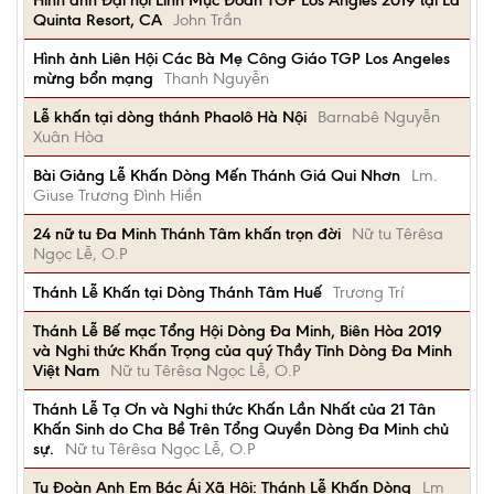
Hình ảnh Đại hội Linh Mục Đoàn TGP Los Angles 2019 tại La
Quinta Resort, CA
John Trần
Hình ảnh Liên Hội Các Bà Mẹ Công Giáo TGP Los Angeles
mừng bổn mạng
Thanh Nguyễn
Lễ khấn tại dòng thánh Phaolô Hà Nội
Barnabê Nguyễn
Xuân Hòa
Bài Giảng Lễ Khấn Dòng Mến Thánh Giá Qui Nhơn
Lm.
Giuse Trương Đình Hiền
24 nữ tu Đa Minh Thánh Tâm khấn trọn đời
Nữ tu Têrêsa
Ngọc Lễ, O.P
Thánh Lễ Khấn tại Dòng Thánh Tâm Huế
Trương Trí
Thánh Lễ Bế mạc Tổng Hội Dòng Đa Minh, Biên Hòa 2019
và Nghi thức Khấn Trọng của quý Thầy Tỉnh Dòng Đa Minh
Việt Nam
Nữ tu Têrêsa Ngọc Lễ, O.P
Thánh Lễ Tạ Ơn và Nghi thức Khấn Lần Nhất của 21 Tân
Khấn Sinh do Cha Bề Trên Tổng Quyền Dòng Đa Minh chủ
sự.
Nữ tu Têrêsa Ngọc Lễ, O.P
Tu Đoàn Anh Em Bác Ái Xã Hội: Thánh Lễ Khấn Dòng
Lm