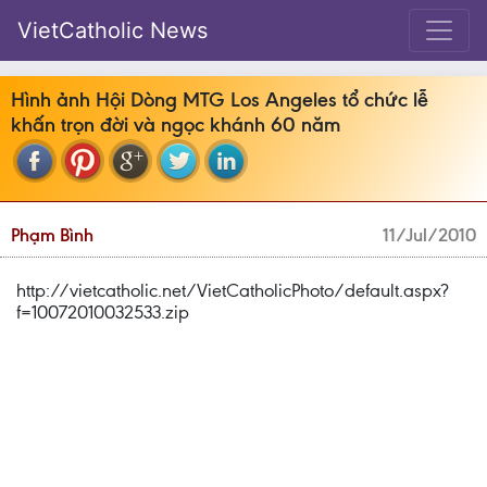
VietCatholic News
Hình ảnh Hội Dòng MTG Los Angeles tổ chức lễ
khấn trọn đời và ngọc khánh 60 năm
Phạm Bình
11/Jul/2010
http://vietcatholic.net/VietCatholicPhoto/default.aspx?
f=10072010032533.zip