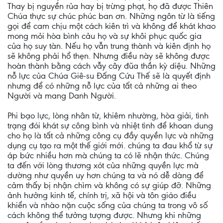
Thay bị nguyền rủa hay bị trừng phạt, họ đã được Thiên
Chúa thực sự chúc phúc ban ơn. Những ngôn từ là tiếng
gọi để cam chịu một cách kiên trì và không để khát khao
mong mỏi hòa bình cảu họ và sự khôi phục quốc gia
của họ suy tàn. Nếu họ vẫn trung thành và kiên định họ
sẽ không phải hổ thẹn. Nhưng điều này sẽ không được
hoàn thành bằng cách vẫy cây đũa thần kỳ diệu. Những
nỗ lực của Chúa Giê-su Đấng Cứu Thế sẽ là quyết định
nhưng để có những nỗ lực của tất cả những ai theo
Người và mang Danh Người.
Phi bạo lực, lòng nhân từ, khiêm nhường, hòa giải, tình
trạng đói khát sự công bình và nhiệt tình để khoan dung
cho họ là tất cả những công cụ đầy quyền lực và những
dụng cụ tạo ra một thế giới mới. chúng ta đau khổ từ sự
áp bức nhiều hơn mà chúng ta có lẽ nhận thức. Chúng
ta đến với lòng thương xót của những quyền lực mà
dường như quyền uy hơn chúng ta và nó dễ dàng để
cảm thấy bị nhận chìm và không có sự giúp đỡ. Những
ảnh hưởng kinh tế, chính trị, xã hội và tôn giáo điều
khiển và nhào nặn cuộc sống của chúng ta trong vô số
cách không thể tưởng tượng được. Nhưng khi những