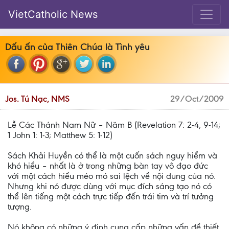
VietCatholic News
Dấu ấn của Thiên Chúa là Tình yêu
Jos. Tú Nạc, NMS
29/Oct/2009
Lễ Các Thánh Nam Nữ – Năm B (Revelation 7: 2-4, 9-14;
1 John 1: 1-3; Matthew 5: 1-12)
Sách Khải Huyền có thể là một cuốn sách nguy hiểm và
khó hiểu – nhất là ở trong những bàn tay vô đạo đức
với một cách hiểu méo mó sai lệch về nội dung của nó.
Nhưng khi nó được dùng với mục đích sáng tạo nó có
thể lên tiếng một cách trực tiếp đến trái tim và trí tưởng
tượng.
Nó không có những ý định cung cấp những vấn đề thiết