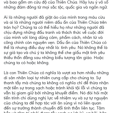
và bao gồm ơn cứu độ của Thiên Chúa. Hãy lưu ý vô số
những đám đông từ mọi sắc tộc, quốc gia và ngôn ngữ.
Ai là những người đã giặt áo của mình trong máu cừu
và ai là những người niêm dấu ấn của Thiên Chúa trên
trán họ? Chúng ta có thể hiểu họ như những người đã
chịu đựng những đấu tranh và thách thức về cuộc đời
của mình với lòng dũng cảm, phẩm cách, nhân từ và
công chính còn nguyên vẹn. Dấu ấn của Thiên Chúa có
thể là nhưng điều duy nhất là: tình yêu. Nó không thể là
sự giả tạo và chú ý ta không thể che giấu một tình yêu
thiếu thốn đằng sau những biểu tượng tôn giáo. Hoặc
chúng ta có hoặc không.
Là con Thiên Chúa có nghĩa là vượt xa hơn nhiều những
di sản nhân loại tự nhiên cung cấp cho chúng ta. Sự
thanh tẩy mà chúng ta không có nghĩa chỉ để thừa nhận
một tiền sự trong sạch hoặc tránh khỏi tội lỗi vì chúng ta
vẫn bị giam giữ bởi những khuyết điểm. Nó đòi hỏi một
tiến trình chi dùng nghị lực về nhiệm vụ và sự tự nguyện
của chúng ta để hợp tác với ân sủng vì nó liên quan
đến sự trưởng thành chuyển đổi tinh thần liên tục. Tâm