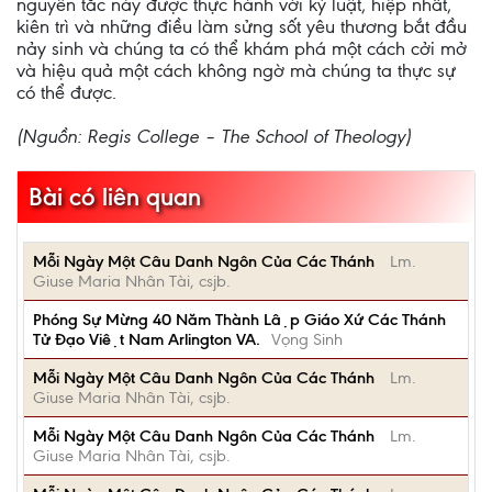
nguyên tắc này được thực hành với kỷ luật, hiệp nhất,
kiên trì và những điều làm sửng sốt yêu thương bắt đầu
nảy sinh và chúng ta có thể khám phá một cách cởi mở
và hiệu quả một cách không ngờ mà chúng ta thực sự
có thể được.
(Nguồn: Regis College – The School of Theology)
Bài có liên quan
Mỗi Ngày Một Câu Danh Ngôn Của Các Thánh
Lm.
Giuse Maria Nhân Tài, csjb.
Phóng Sự Mừng 40 Năm Thành Lập Giáo Xứ Các Thánh
Tử Đạo Việt Nam Arlington VA.
Vọng Sinh
Mỗi Ngày Một Câu Danh Ngôn Của Các Thánh
Lm.
Giuse Maria Nhân Tài, csjb.
Mỗi Ngày Một Câu Danh Ngôn Của Các Thánh
Lm.
Giuse Maria Nhân Tài, csjb.