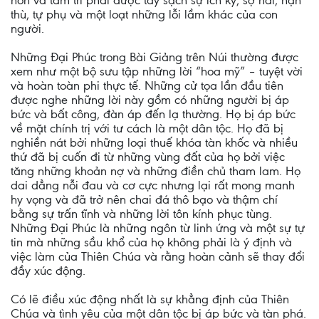
hồn và tâm trí phải được tẩy sạch sự ích kỷ, sợ hãi, hận
thù, tự phụ và một loạt những lỗi lầm khác của con
người.
Những Đại Phúc trong Bài Giảng trên Núi thường được
xem như một bộ sưu tập những lời “hoa mỹ” – tuyệt vời
và hoàn toàn phi thực tế. Những cử tọa lần đầu tiên
được nghe những lời này gồm có những người bị áp
bức và bất công, đàn áp đến lạ thường. Họ bị áp bức
về mặt chính trị với tư cách là một dân tộc. Họ đã bị
nghiền nát bởi những loại thuế khóa tàn khốc và nhiều
thứ đã bị cuốn đi từ những vùng đất của họ bởi việc
tăng những khoản nợ và những điền chủ tham lam. Họ
dai dẳng nỗi đau và cơ cực nhưng lại rất mong manh
hy vọng và đã trở nên chai đá thô bạo và thậm chí
bằng sự trấn tĩnh và những lời tôn kính phục tùng.
Những Đại Phúc là những ngôn từ linh ứng và một sự tự
tin mà những sầu khổ của họ không phải là ý định và
việc làm của Thiên Chúa và rằng hoàn cảnh sẽ thay đổi
đầy xúc động.
Có lẽ điều xúc động nhất là sự khẳng định của Thiên
Chúa và tình yêu của một dân tộc bị áp bức và tàn phá.