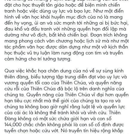
đặt cho học thuyết tôn giáo hoặc để biện minh chiến
tranh hoặc việc dùng uy lực và bạo lực. Như một điển
hình về văn học khải huyền mục đích của nó là mang
đến hy vọng, ủi an và sức mạnh tới những ai bị bức hại,
đau khổ và đấu tranh với những quyền hạn đối lập mà
dường như vô địch, bất khả chiến bại. Đoạn trích không
mang phong cách văn chương hoặc lịch sử mà như một
tác phẩm văn học được dàn dựng như một vở kịch thần
học thuộc vũ trụ luận làm rung động con tim và truyền
cảm hứng cho trí tưởng tượng.
Qua việc khắc họa chân dung của nó về sự sùng kính
thiên đàng, biểu tượng tập trung diễn đạt vào uy lực và
vương quyền tối cao của Thiên Chúa, và quyền năng
cứu rỗi của Thiên Chúa đã bộc lộ trên danh nghĩa của
chúng ta. Quyền năng của Thiên Chúa vĩ đại hơn quyền
hạn tiêu cực nhất mà thế giới của chúng ta tạo ra và
chúng ta không bao giờ nghĩ rằng luật lệ và quyền lực
của cái ác là không thể tránh khỏi và vĩnh cửu. Thiên
Đàng không có một sức chứa giới hạn và con số
144,000 chắc chắn không phải là con số cố định được
tuyển chọn hoặc cứu vớt. Nó truyền tín hiệu rộng khắp