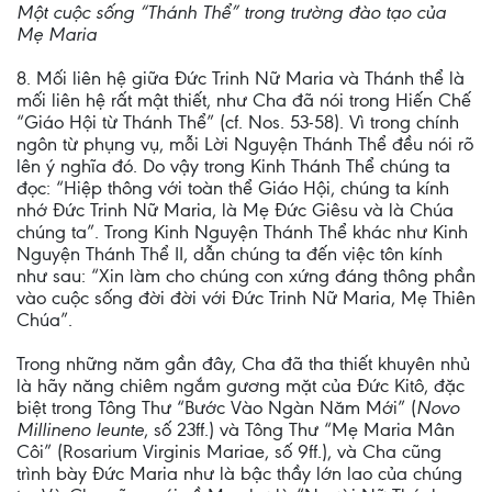
Một cuộc sống “Thánh Thể” trong trường đào tạo của
Mẹ Maria
8. Mối liên hệ giữa Đức Trinh Nữ Maria và Thánh thể là
mối liên hệ rất mật thiết, như Cha đã nói trong Hiến Chế
“Giáo Hội từ Thánh Thể” (cf. Nos. 53-58). Vì trong chính
ngôn từ phụng vụ, mỗi Lời Nguyện Thánh Thể đều nói rõ
lên ý nghĩa đó. Do vậy trong Kinh Thánh Thể chúng ta
đọc: “Hiệp thông với toàn thể Giáo Hội, chúng ta kính
nhớ Đức Trinh Nữ Maria, là Mẹ Đức Giêsu và là Chúa
chúng ta”. Trong Kinh Nguyện Thánh Thể khác như Kinh
Nguyện Thánh Thể II, dẫn chúng ta đến việc tôn kính
như sau: “Xin làm cho chúng con xứng đáng thông phần
vào cuộc sống đời đời với Đức Trinh Nữ Maria, Mẹ Thiên
Chúa”.
Trong những năm gần đây, Cha đã tha thiết khuyên nhủ
là hãy năng chiêm ngắm gương mặt của Đức Kitô, đặc
biệt trong Tông Thư “Bước Vào Ngàn Năm Mới” (
Novo
Millineno Ieunte
, số 23ff.) và Tông Thư “Mẹ Maria Mân
Côi” (Rosarium Virginis Mariae, số 9ff.), và Cha cũng
trình bày Đức Maria như là bậc thầy lớn lao của chúng