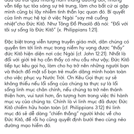
vẫn tiếp tục tỏa sáng sự trẻ trung, làm cho bất cứ ai gặp
mình cũng bị lây nhiễm tinh thần lạc quan đó. Bí quyết
của linh mục hệ tại ở việc Ngài “say mê cuồng
nhiệt”cho Đức Kitô. Như Tông Đồ Phaolô đã nói: “Đối với
tôi sự sống là Đức Kitô” (x. Philippians 1:21).
Đặc biệt trong viễn tượng truyền giáo mới, dân chúng có
quyền tìm tới linh mục trong niềm hy vọng được “thấy”
đức Kitô hiện diện nơi các Ngài (cf. John 12:21). Nhất là
đối với giới trẻ họ cần thấy có nhu cầu như vậy; Đức Kitô
tiếp tục kêu gọi họ, làm cho họ trở nên những người bạn
và thách đố một số bạn trẻ muốn dâng mình hoàn toàn
cho việc phục vụ Nước Trời. Ơn Kêu Gọi thực sự sẽ
không thiếu nếu lối sống của chúng ta thực sự là lối
sống linh mục chân chính, nếu chúng ta trở nên thánh
thiện hơn, vui tươi hơn, ấn tượng hơn trong việc thi hành
mục vụ của chúng ta. Chính là vì linh mục đã được Đức
Kitô chiếm hữu hoàn toàn (cf. Philippians 3:12) thì linh
mục đó sẽ dễ dàng “chiến thắng” người khác về cho
Đức Kitô, để rồi họ cũng quyết định bưới theo cùng nẻo
đường mạo hiểm đó.