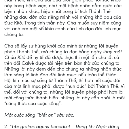
này trong bệnh viện, như một bệnh nhân nằm giữa các
bệnh nhân khác, hiệp nhất trong bí tích Thánh Thể
những đau đớn của riêng mình với những khổ đau của
Đức Kitô. Trong tinh thần này, Cha muốn suy niệm cùng
với anh em một số khía cạnh của linh đạo đời linh mục
chúng ta.
Cha sẽ lấy sự hứng khởi của mình từ những lời truyền
phép Thánh Thể, mà chúng ta đọc hằng ngày
thay mặt
Chúa Kitô
để hy tế đã được thực thi một lần cho tất cả
trên đồi Calvê được tái hiện trên bàn thờ của chúng ta.
Những lời này đem đến cho chúng ta những nhận thức
làm sáng tỏ linh đạo đời linh mục: nếu toàn thể Giáo
Hội kín múc sự sống từ Thánh Thể, thì hơn hết cuộc đời
của một linh mục phải được “hun đúc” bởi Thánh Thể. Vì
thế, đối với chúng ta, những lời truyền phép phải hơn là
một công thức thánh hiến: những lời này cần phải là một
“công thức của cuộc sống”.
Một cuộc sống “biết ơn” sâu sắc.
2.
"Tibi gratias agens benedixit -- Đang khi Ngài dâng