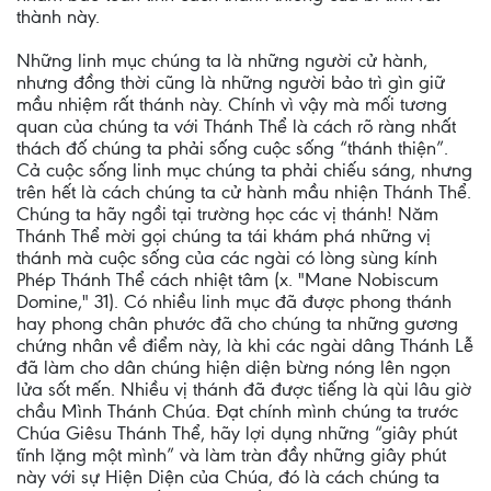
thành này.
Những linh mục chúng ta là những người cử hành,
nhưng đồng thời cũng là những người bảo trì gìn giữ
mầu nhiệm rất thánh này. Chính vì vậy mà mối tương
quan của chúng ta với Thánh Thể là cách rõ ràng nhất
thách đố chúng ta phải sống cuộc sống “thánh thiện”.
Cả cuộc sống linh mục chúng ta phải chiếu sáng, nhưng
trên hết là cách chúng ta cử hành mầu nhiện Thánh Thể.
Chúng ta hãy ngồi tại trường học các vị thánh! Năm
Thánh Thể mời gọi chúng ta tái khám phá những vị
thánh mà cuộc sống của các ngài có lòng sùng kính
Phép Thánh Thể cách nhiệt tâm (x. "Mane Nobiscum
Domine," 31). Có nhiều linh mục đã được phong thánh
hay phong chân phước đã cho chúng ta những gương
chứng nhân về điểm này, là khi các ngài dâng Thánh Lễ
đã làm cho dân chúng hiện diện bừng nóng lên ngọn
lửa sốt mến. Nhiều vị thánh đã được tiếng là qùi lâu giờ
chầu Mình Thánh Chúa. Đạt chính mình chúng ta trước
Chúa Giêsu Thánh Thể, hãy lợi dụng những “giây phút
tĩnh lặng một mình” và làm tràn đầy những giây phút
này với sự Hiện Diện của Chúa, đó là cách chúng ta