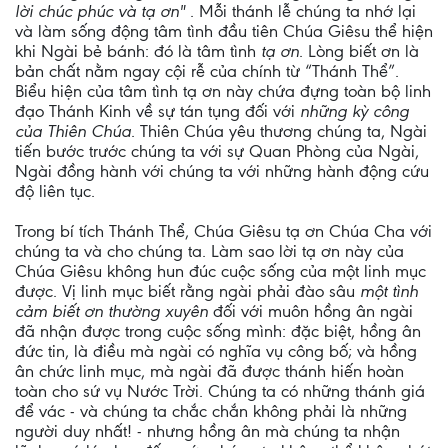
lời chúc phúc và tạ ơn"
. Mỗi thánh lễ chúng ta nhớ lại
và làm sống động tâm tình đầu tiên Chúa Giêsu thể hiện
khi Ngài bẻ bánh: đó là tâm tình
tạ ơn
. Lòng biết ơn là
bản chất nằm ngay cội rễ của chính từ “Thánh Thể”.
Biểu hiện của tâm tình tạ ơn này chứa đựng toàn bộ linh
đạo Thánh Kinh về sự tán tụng đối với
những kỳ công
của Thiên Chúa
. Thiên Chúa yêu thương chúng ta, Ngài
tiến bước trước chúng ta với sự Quan Phòng của Ngài,
Ngài đồng hành với chúng ta với những hành động cứu
độ liên tục.
Trong bí tích Thánh Thể, Chúa Giêsu tạ ơn Chúa Cha với
chúng ta và cho chúng ta. Làm sao lời tạ ơn này của
Chúa Giêsu không hun đúc cuộc sống của một linh mục
được. Vị linh mục biết rằng ngài phải đào sâu
một tình
cảm biết ơn thường xuyên
đối với muôn hồng ân ngài
đã nhận được trong cuộc sống mình: đặc biệt, hồng ân
đức tin, là điều mà ngài có nghĩa vụ công bố; và hồng
ân chức linh mục, mà ngài đã được thánh hiến hoàn
toàn cho sứ vụ Nước Trời. Chúng ta có những thánh giá
để vác - và chúng ta chắc chắn không phải là những
người duy nhất! - nhưng hồng ân mà chúng ta nhận