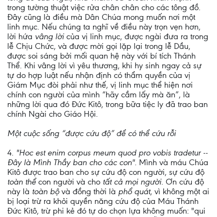
trong tường thuật việc rửa chân chân cho các tông đồ.
Đây cũng là điều mà Dân Chúa mong muốn nơi một
linh mục. Nếu chúng ta nghĩ về điều này trọn vẹn hơn,
lời hứa
vâng lời
của vị linh mục, được ngài đưa ra trong
lễ Chịu Chức, và được mời gọi lặp lại trong lễ Dầu,
được soi sáng bởi mối quan hệ này với bí tích Thánh
Thể. Khi vâng lời vì yêu thương, khi hy sinh ngay cả sự
tự do hợp luật nếu nhận định có thẩm quyền của vị
Giám Mục đòi phải như thế, vị linh mục thể hiện nơi
chính con người của mình “hãy cầm lấy mà ăn”, là
những lời qua đó Đức Kitô, trong bữa tiệc ly đã trao ban
chính Ngài cho Giáo Hội.
Một cuộc sống “được cứu độ” để có thể cứu rỗi
4.
"Hoc est enim corpus meum quod pro vobis tradetur --
Đây là Mình Thầy ban cho các con"
. Mình và máu Chúa
Kitô được trao ban cho sự cứu độ con người, sự cứu độ
toàn thể
con người và cho
tất cả mọi người
. Ơn cứu độ
này là
toàn bộ
và đồng thời là
phổ quát
, vì không một ai
bị loại trừ ra khỏi quyền năng cứu độ của Máu Thánh
Đức Kitô, trừ phi kẻ đó tự do chọn lựa không muốn: "qui