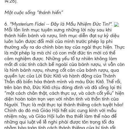
14:26).
Một cuộc sống “thánh hiến”
6.
"Mysterium Fidei -- Đây là Mầu Nhiệm Đức Tin!"
.
Mỗi lần linh mục tuyên xưng những lời này sau khi
thánh hiến bánh và rượu, linh mục diễn đạt sự kỷ diệu
luôn luôn được đổi mới của mình trước phép lạ phi
thường xẩy ra do chính bàn tay của ngài thực hiện. Thực
là một phép lạ mà chỉ có con mắt đức tin mới có thể
cảm nghiệm được. Những yếu tố tự nhiên không làm
mất đi các tính cách bề ngoài của bánh rượu, vì vẫn còn
là hình bánh rượu, nhưng cốt cán của bánh rượu, qua
quyền lực của Lời Đức Kitô và hành động của Thánh
Thần đã biến hóa thành mình và máu Đức Kitô. Thế rồi,
trên bàn thờ, Đức Kitô chịu đóng đinh và đã sống lại thì
“một cách chân thật, cách thực sự, và cách cốt yếu” hiện
diện hoàn toàn trọn vẹn với nhân tính và thần tính của
Người. Thực là một thực tại thánh thiêng cách tuyệt hảo!
Chính do đó mà Giáo Hội hết sức cung kính với mầu
nhiệm này, và Giáo Hội luôn tha thiết làm thế nào để
những qui luật về lễ nghi phải được tôn trọng tối đa
nhằm bào toàn tính cách thánh thiêng của bí tính rất