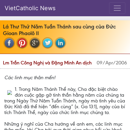
VietCatholic News
Lá Thư Thứ Năm Tuần Thánh sau cùng của Đức
Gioan Phaolô II
Lm Trần Công Nghị và Đặng Minh An dịch
09/Apr/2006
Các linh mục thân mến!
1. Trong Năm Thánh Thể này, Cha đặc biệt chào
đón cuộc gặp gỡ tinh thần hằng năm của chúng ta
trong Ngày Thứ Năm Tuần Thánh, ngày mà tình yêu của
Đức Kitô đã thể hiện “đến cùng” (x. Ga 13:1), ngày của bí
tích Thánh Thể, ngày của chức linh mục chúng ta.
Những ý nghĩ của Cha hướng về anh em, các linh mục
thân mến, khi Cha trải qua thời gian phục hồi sức khoẻ