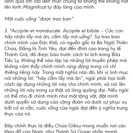
lãnh quá lớn lao đến mức chúng ta không thể không hát
lên kinh
Magnificat
tự đáy lòng của mình.
Một cuộc sống “được trao ban”
3.
"Accipite et manducate. Accipite et bibite -- Các con
hãy nhận lấy mà ăn, cầm lấy mà uống"
. Sự trao ban
chính mình của Đức Kitô, có nguồn gốc từ Ba Ngôi Thiên
Chúa, Đấng là Tình Yêu, đạt đến đỉnh cao trong hy tế
Thánh Giá, đã được báo trước cách bí tích trong Bữa
Tiệc Ly. Không thể nào lặp lại những lời truyền phép mà
không
cảm thấy chính mình rúng động trong cử chỉ
thiêng liêng này
. Trong một nghĩa nào đó, khi vị linh mục
nói những lời: “hãy cầm lấy mà ăn”, ngài phải học biết
cách áp dụng những lời này cho chính mình, và nói lên
những lời này trong sự thật và lòng quảng đại. Nếu ngài
có thể cho đi chính mình như một tặng vật, đặt mình
dưới quyền sử dụng của cộng đoàn và dưới sự phục vụ
bất cứ ai cần, cuộc sống của ngài đạt đến ý nghĩa trung
thực của nó.
Đây chính thực là điều Chúa Giêsu mong muốn nơi các
tông đồ của Ngài, như Thánh Sử Gioan nhấn mạnh