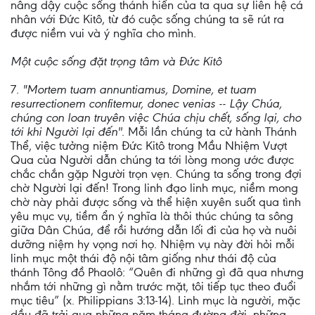
nâng dậy cuộc sống thánh hiến của ta qua sự liên hệ cá
nhân với Đức Kitô, từ đó cuộc sống chúng ta sẽ rút ra
được niềm vui và ý nghĩa cho mình.
Một cuộc sống đặt trọng tâm và Đức Kitô
7.
"Mortem tuam annuntiamus, Domine, et tuam
resurrectionem confitemur, donec venias -- Lậy Chúa,
chúng con loan truyên việc Chúa chịu chết, sống lại, cho
tới khi Người lại đến''
. Mỗi lần chúng ta cử hành Thánh
Thể, việc tưởng niệm Đức Kitô trong Mầu Nhiệm Vượt
Qua của Người dẫn chúng ta tới lòng mong ước được
chắc chắn gặp Người trọn vẹn. Chúng ta sống trong đợi
chờ Người lại đến! Trong linh đạo linh mục, niềm mong
chờ này phải được sống và thể hiện xuyên suốt qua tình
yêu mục vụ, tiềm ẩn ý nghĩa là thôi thúc chúng ta sông
giữa Dân Chúa, để rồi hướng dẫn lối đi của họ và nuôi
dưỡng niệm hy vọng nơi họ. Nhiệm vụ này đời hỏi mỗi
linh mục một thái độ nội tâm giống như thái độ của
thánh Tông đồ Phaolô: “Quên đi những gì đã qua nhưng
nhắm tới những gì nằm trước mặt, tôi tiếp tục theo đuổi
mục tiêu” (x. Philippians 3:13-14). Linh mục là người, mặc
dầu đã trải qua những năm tháng đường đời, những