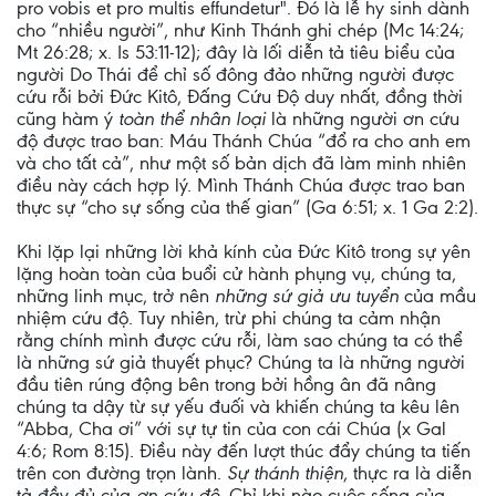
pro vobis et pro multis effundetur". Đó là lễ hy sinh dành
cho “nhiều người”, như Kinh Thánh ghi chép (Mc 14:24;
Mt 26:28; x. Is 53:11-12); đây là lối diễn tả tiêu biểu của
người Do Thái để chỉ số đông đảo những người được
cứu rỗi bởi Đức Kitô, Đấng Cứu Độ duy nhất, đồng thời
cũng hàm ý
toàn thể nhân loại
là những người ơn cứu
độ được trao ban: Máu Thánh Chúa “đổ ra cho anh em
và cho tất cả”, như một số bản dịch đã làm minh nhiên
điều này cách hợp lý. Mình Thánh Chúa được trao ban
thực sự “cho sự sống của thế gian” (Ga 6:51; x. 1 Ga 2:2).
Khi lặp lại những lời khả kính của Đức Kitô trong sự yên
lặng hoàn toàn của buổi cử hành phụng vụ, chúng ta,
những linh mục, trở nên
những sứ giả ưu tuyển
của mầu
nhiệm cứu độ. Tuy nhiên, trừ phi chúng ta cảm nhận
rằng chính mình được cứu rỗi, làm sao chúng ta có thể
là những sứ giả thuyết phục? Chúng ta là những người
đầu tiên rúng động bên trong bởi hồng ân đã nâng
chúng ta dậy từ sự yếu đuối và khiến chúng ta kêu lên
“Abba, Cha ơi” với sự tự tin của con cái Chúa (x Gal
4:6; Rom 8:15). Điều này đến lượt thúc đẩy chúng ta tiến
trên con đường trọn lành.
Sự thánh thiện
, thực ra là diễn
tả đầy đủ của
ơn cứu độ
. Chỉ khi nào cuộc sống của