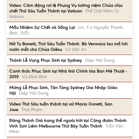
Video: Cảm động rơi lệ Phụng Vụ tưởng niệm Chúa chịu
chết Thứ Sáu Tuần Thánh tại Vatican
Thế Giới Nhìn Từ
Vatican
Mầu Nhiệm Sự Chết và Sống Lại
Lm. F.x Nguyễn Thanh
Bình, SVD
Nữ Tu Bonetti, Thứ Sáu Tuần Thánh: Bà Veronica lau mồ hôi
nước mắt cho Chúa Giêsu
Vũ Văn An
Thánh Lễ Vọng Phục Sinh tại Sydney
Diệp Hải Dung.
Canh thức Phục Sinh tại Nhà thờ Chính tòa Ban Mê Thuột -
2019
Vũ Đình Bình
Mừng Lễ Phục Sinh, Tân Tòng Sydney Gia Nhập Giáo
Hội
Diệp Hải Dung.
Video Thứ Sáu tuần thánh tại xứ Maria Goretti, San
Jose
Thái Phạm
Đàng Thánh Giá trọng thể ngoài trời tại Cộng đoàn Thánh
Vinh Sơn Liêm Melbourne Thứ Bảy Tuần Thánh
Trần Văn
Minh