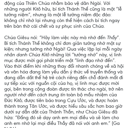
động của Thiên Chúa nhằm bảo vệ dân Ngài. Với
những người Kitô hữu, bí tích Thánh Thể cũng là một “lễ
tưởng niệm”, nhưng là một lễ tưởng niệm độc đáo:
không chỉ nhớ lại nhưng còn thể hiện cách bí tích ngay
trên bàn thờ cái chết và sự phục sinh của Chúa.
Chúa Giêsu nói: “Hãy làm việc này mà nhớ đến
Thầy
”.
Bí tích Thánh Thể không chỉ đơn giản tưởng nhớ một sự
kiện; nhưng tưởng nhớ Ngài! Qua việc lặp lại mỗi ngày
nhân danh Chúa Kitô
những lời “tưởng nhớ” này, vị linh
mục được mời gọi phát triển một “linh đạo nhớ đến”.
Vào thời điểm khi những thay đổi nhanh chóng về xã hội
và văn hóa đang làm yếu dần ý thức về truyền thống và
đang dẫn dắt thế hệ trẻ cách riêng đến chỗ đánh mất đi
sự tiếp xúc với nguồn cội của họ, vị linh mục được mời
gọi, bên trong cộng đoàn được tín thác cho ngài, trở nên
người nhớ đến cách trung tín
toàn bộ mầu nhiệm của
Đức Kitô; được tiên báo trong Cựu Ước, và được hoàn
thành trong Tân Ước, và được hiểu sâu sắc hơn bao giờ
dưới sự dẫn dắt của Thánh Thần, như Chúa Giêsu đã
hứa: “Đấng đó sẽ dạy anh em mọi điều và sẽ làm cho
anh em nhớ lại mọi điều Thầy đã nói với anh em.” (Ga