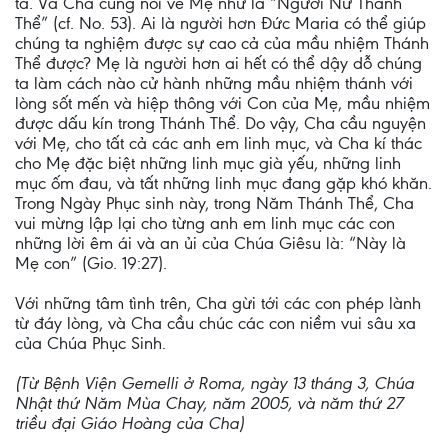
ta. Và Cha cũng nói về Mẹ như là “Người Nữ Thánh
Thể” (cf. No. 53). Ai là người hơn Đức Maria có thể giúp
chúng ta nghiệm được sự cao cả của mầu nhiệm Thánh
Thể được? Mẹ là người hơn ai hết có thể dậy dỗ chúng
ta làm cách nào cử hành những mầu nhiệm thánh với
lòng sốt mến và hiệp thông với Con của Mẹ, mầu nhiệm
được dấu kín trong Thánh Thể. Do vậy, Cha cầu nguyện
với Mẹ, cho tất cả các anh em linh mục, và Cha kí thác
cho Mẹ đặc biệt những linh mục già yếu, những linh
mục ốm đau, và tất những linh mục đang gặp khó khăn.
Trong Ngày Phục sinh này, trong Năm Thánh Thể, Cha
vui mừng lập lại cho từng anh em linh mục các con
những lời êm ái và an ủi của Chúa Giêsu là: “Này là
Mẹ con” (Gio. 19:27).
Với những tâm tình trên, Cha gừi tới các con phép lành
từ đáy lòng, và Cha cầu chúc các con niềm vui sâu xa
của Chúa Phục Sinh.
(Từ Bệnh Viện Gemelli ở Roma, ngày 13 tháng 3, Chúa
Nhật thứ Năm Mùa Chay, năm 2005, và năm thứ 27
triều đại Giáo Hoàng của Cha)