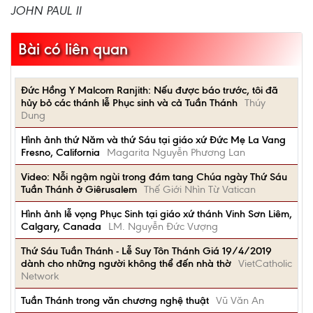
JOHN PAUL II
Bài có liên quan
Đức Hồng Y Malcom Ranjith: Nếu được báo trước, tôi đã
hủy bỏ các thánh lễ Phục sinh và cả Tuần Thánh
Thúy
Dung
Hình ảnh thứ Năm và thứ Sáu tại giáo xứ Đức Mẹ La Vang
Fresno, California
Magarita Nguyễn Phương Lan
Video: Nỗi ngậm ngùi trong đám tang Chúa ngày Thứ Sáu
Tuần Thánh ở Giêrusalem
Thế Giới Nhìn Từ Vatican
Hình ảnh lễ vọng Phục Sinh tại giáo xứ thánh Vinh Sơn Liêm,
Calgary, Canada
LM. Nguyễn Đức Vượng
Thứ Sáu Tuần Thánh - Lễ Suy Tôn Thánh Giá 19/4/2019
dành cho những người không thể đến nhà thờ
VietCatholic
Network
Tuần Thánh trong văn chương nghệ thuật
Vũ Văn An