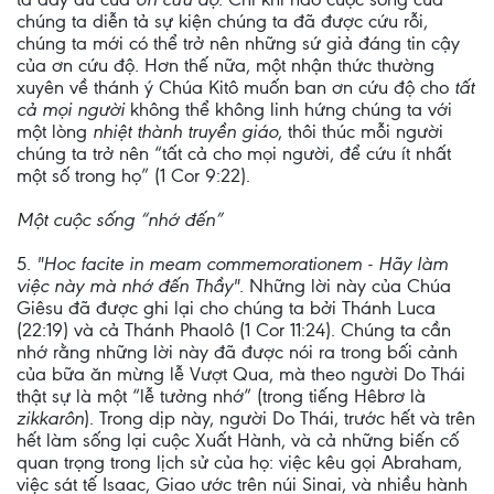
chúng ta diễn tả sự kiện chúng ta đã được cứu rỗi,
chúng ta mới có thể trở nên những sứ giả đáng tin cậy
của ơn cứu độ. Hơn thế nữa, một nhận thức thường
xuyên về thánh ý Chúa Kitô muốn ban ơn cứu độ cho
tất
cả mọi người
không thể không linh hứng chúng ta với
một lòng
nhiệt thành truyền giáo
, thôi thúc mỗi người
chúng ta trở nên “tất cả cho mọi người, để cứu ít nhất
một số trong họ” (1 Cor 9:22).
Một cuộc sống “nhớ đến”
5.
"Hoc facite in meam commemorationem - Hãy làm
việc này mà nhớ đến Thầy"
. Những lời này của Chúa
Giêsu đã được ghi lại cho chúng ta bởi Thánh Luca
(22:19) và cả Thánh Phaolô (1 Cor 11:24). Chúng ta cần
nhớ rằng những lời này đã được nói ra trong bối cảnh
của bữa ăn mừng lễ Vượt Qua, mà theo người Do Thái
thật sự là một “lễ tưởng nhớ” (trong tiếng Hêbrơ là
zikkarôn
). Trong dịp này, người Do Thái, trước hết và trên
hết làm sống lại cuộc Xuất Hành, và cả những biến cố
quan trọng trong lịch sử của họ: việc kêu gọi Abraham,
việc sát tế Isaac, Giao ước trên núi Sinai, và nhiều hành