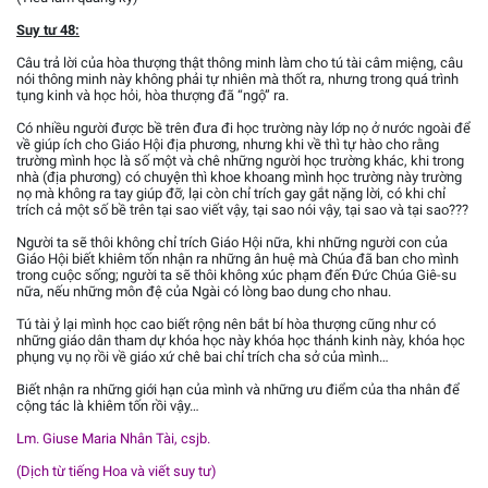
Suy tư 48:
Câu trả lời của hòa thượng thật thông minh làm cho tú tài câm miệng, câu
nói thông minh này không phải tự nhiên mà thốt ra, nhưng trong quá trình
tụng kinh và học hỏi, hòa thượng đã “ngộ” ra.
Có nhiều người được bề trên đưa đi học trường này lớp nọ ở nước ngoài để
về giúp ích cho Giáo Hội địa phương, nhưng khi về thì tự hào cho rằng
trường mình học là số một và chê những người học trường khác, khi trong
nhà (địa phương) có chuyện thì khoe khoang mình học trường này trường
nọ mà không ra tay giúp đỡ, lại còn chỉ trích gay gắt nặng lời, có khi chỉ
trích cả một số bề trên tại sao viết vậy, tại sao nói vậy, tại sao và tại sao???
Người ta sẽ thôi không chỉ trích Giáo Hội nữa, khi những người con của
Giáo Hội biết khiêm tốn nhận ra những ân huệ mà Chúa đã ban cho mình
trong cuộc sống; người ta sẽ thôi không xúc phạm đến Đức Chúa Giê-su
nữa, nếu những môn đệ của Ngài có lòng bao dung cho nhau.
Tú tài ỷ lại mình học cao biết rộng nên bắt bí hòa thượng cũng như có
những giáo dân tham dự khóa học này khóa học thánh kinh này, khóa học
phụng vụ nọ rồi về giáo xứ chê bai chỉ trích cha sở của mình…
Biết nhận ra những giới hạn của mình và những ưu điểm của tha nhân để
cộng tác là khiêm tốn rồi vậy…
Lm. Giuse Maria Nhân Tài, csjb.
(Dịch từ tiếng Hoa và viết suy tư)