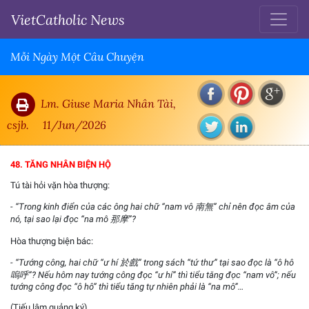
VietCatholic News
Mỗi Ngày Một Câu Chuyện
Lm. Giuse Maria Nhân Tài,
csjb.
11/Jun/2026
48. TĂNG NHÂN BIỆN HỘ
Tú tài hỏi vặn hòa thượng:
- “Trong kinh điển của các ông hai chữ “nam vô 南無” chỉ nên đọc âm của
nó, tại sao lại đọc “na mô 那摩”?
Hòa thượng biện bác:
- “Tướng công, hai chữ “ư hí 於戲” trong sách “tứ thư” tại sao đọc là “ô hô
嗚呼”? Nếu hôm nay tướng công đọc “ư hí” thì tiểu tăng đọc “nam vô”; nếu
tướng công đọc “ô hô” thì tiểu tăng tự nhiên phải là “na mô”…
(Tiếu lâm quảng ký)