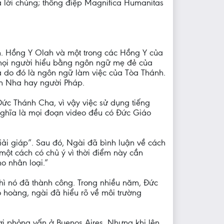
 lời chúng; thông điệp Magnifica Humanitas
nh. Hồng Y Olah và một trong các Hồng Y của
 mọi người hiểu bằng ngôn ngữ mẹ đẻ của
à do đó là ngôn ngữ làm việc của Tòa Thánh.
an Nha hay người Pháp.
ức Thánh Cha, vì vậy việc sử dụng tiếng
ó nghĩa là mọi đoạn video đều có Đức Giáo
ải giáp”. Sau đó, Ngài đã bình luận về cách
một cách có chủ ý vì thời điểm này cần
o nhân loại.”
thì nó đã thành công. Trong nhiều năm, Đức
 hoàng, ngài đã hiểu rõ về môi trường
ời phỏng vấn ở Buenos Aires. Nhưng khi lên