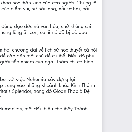
 khoa học thần kinh của con người. Chúng tôi
ủa niềm vui, sự hài lòng, nỗi sợ hãi, nỗi
ác động đạo đức và văn hóa, chứ không chỉ
hung lũng Silicon, có lẽ nó đã bị bỏ qua.
 hai chương dài về lịch sử học thuyết xã hội
 đề cập đến một chủ đề cụ thể. Điều đó phù
gười tiền nhiệm của ngài, thậm chí cả hình
bel với việc Nehemia xây dựng lại
ập trung vào những khoảnh khắc Kinh Thánh
itatis Splendor, trong đó Gioan Phaolô Đệ
.
a Humanitas, một dấu hiệu cho thấy Thánh