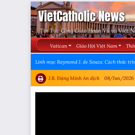
VietCatholic News
Tin Tức Công Giáo Hoàn Vũ và Việt 
Vatican
Giáo Hội Việt Nam
Thô
Linh mục Raymond J. de Souza: Cách thức trì
J.B. Đặng Minh An dịch
08/Jun/2026