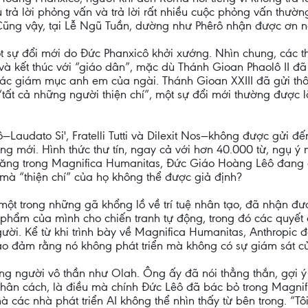
trả lời phỏng vấn và trả lời rất nhiều cuộc phỏng vấn thườ
ũng vậy, tại Lễ Ngũ Tuần, dường như Phêrô nhận được ơn nói,
t sự đổi mới do Đức Phanxicô khởi xướng. Nhìn chung, các 
và kết thúc với “giáo dân”, mặc dù Thánh Gioan Phaolô II đ
ến các giám mục anh em của ngài. Thánh Gioan XXIII đã gửi 
ất cả những người thiện chí”, một sự đổi mới thường được l
audato Si', Fratelli Tutti và Dilexit Nos—không được gửi đế
g mới. Hình thức thư tín, ngay cả với hơn 40.000 từ, ngụ ý
chăng trong Magnifica Humanitas, Đức Giáo Hoàng Lêô đang
à “thiện chí” của họ không thể được giả định?
ột trong những gã khổng lồ về trí tuệ nhân tạo, đã nhận được
phẩm của mình cho chiến tranh tự động, trong đó các quyết
gười. Kể từ khi trình bày về Magnifica Humanitas, Anthropic đ
 bảo đảm rằng nó không phát triển mà không có sự giám sát c
ng người vô thần như Olah. Ông ấy đã nói thẳng thắn, gợi ý rằ
nhân cách, là điều mà chính Đức Lêô đã bác bỏ trong Magnifi
ác nhà phát triển AI không thể nhìn thấy từ bên trong. “Tôi 