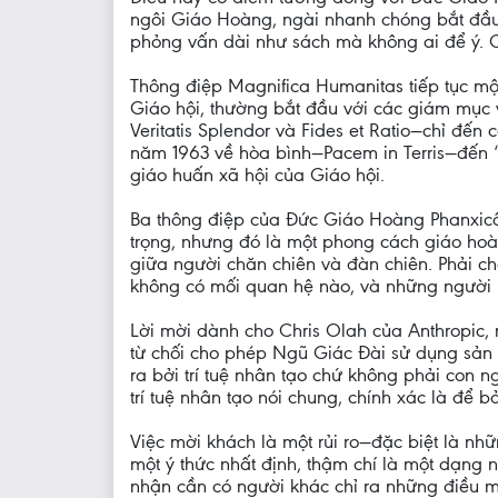
ngôi Giáo Hoàng, ngài nhanh chóng bắt đầu 
phỏng vấn dài như sách mà không ai để ý. C
Thông điệp Magnifica Humanitas tiếp tục mộ
Giáo hội, thường bắt đầu với các giám mục 
Veritatis Splendor và Fides et Ratio—chỉ đ
năm 1963 về hòa bình—Pacem in Terris—đến “t
giáo huấn xã hội của Giáo hội.
Ba thông điệp của Đức Giáo Hoàng Phanxicô—L
trọng, nhưng đó là một phong cách giáo hoàn
giữa người chăn chiên và đàn chiên. Phải 
không có mối quan hệ nào, và những người m
Lời mời dành cho Chris Olah của Anthropic, m
từ chối cho phép Ngũ Giác Đài sử dụng sản 
ra bởi trí tuệ nhân tạo chứ không phải con n
trí tuệ nhân tạo nói chung, chính xác là để
Việc mời khách là một rủi ro—đặc biệt là nhữ
một ý thức nhất định, thậm chí là một dạng 
nhận cần có người khác chỉ ra những điều mà c