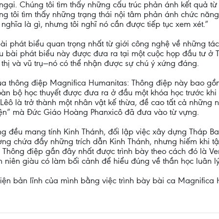
 ngại. Chúng tôi tìm thấy những cấu trúc phản ánh kết quả từ
g tôi tìm thấy những trạng thái nội tâm phản ánh chức năng c
nghĩa là gì, nhưng tôi nghĩ nó cần được tiếp tục xem xét.”
bài phát biểu quan trọng nhất từ giới công nghệ về những t
Nếu bài phát biểu này được đưa ra tại một cuộc họp đầu tư ở T
thị và vũ trụ—nó có thể nhận được sự chú ý xứng đáng.
của thông điệp Magnifica Humanitas: Thông điệp này bao gồm
oàn bộ học thuyết được đưa ra ở đầu một khóa học trước khi
êô là trở thành một nhân vật kế thừa, đề cao tất cả những n
 diện” mà Đức Giáo Hoàng Phanxicô đã đưa vào từ vựng.
 đều mang tính Kinh Thánh, đối lập việc xây dựng Tháp Ba
ờng chứa đầy những trích dẫn Kinh Thánh, nhưng hiếm khi t
 Thông điệp gần đây nhất được trình bày theo cách đó là Ver
niên giàu có làm bối cảnh để hiểu đúng về thần học luân lý
 hiện bản lĩnh của mình bằng việc trình bày bài ca Magnific