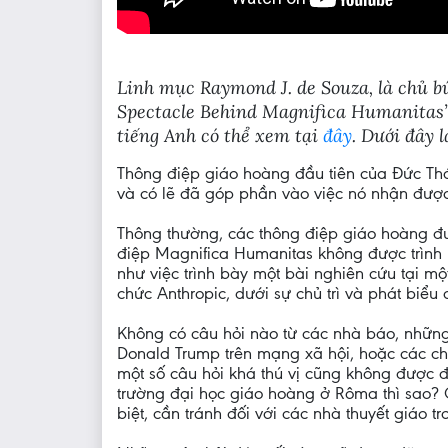
Linh mục Raymond J. de Souza, là chủ b
Spectacle Behind Magnifica Humanitas”,
tiếng Anh có thể xem tại
đây
. Dưới đây 
Thông điệp giáo hoàng đầu tiên của Đức Thá
và có lẽ đã góp phần vào việc nó nhận đượ
Thông thường, các thông điệp giáo hoàng đư
điệp Magnifica Humanitas không được trình 
như việc trình bày một bài nghiên cứu tại m
chức Anthropic, dưới sự chủ trì và phát biể
Không có câu hỏi nào từ các nhà báo, những
Donald Trump trên mạng xã hội, hoặc các chủ
một số câu hỏi khá thú vị cũng không được 
trường đại học giáo hoàng ở Rôma thì sao? Cá
biệt, cần tránh đối với các nhà thuyết giáo t