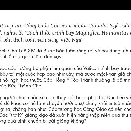
út tập san Công Giáo Convivium của Canada. Ngài vừa 
 nghĩa là “Cách thức trình bày Magnifica Humanitas đ
là bản dịch toàn văn sang Việt Ngữ.
nh Cha Lêô XIV đã được bàn luận rộng rãi về nội dung, như
c nhiều sự quan tâm đến vậy.
ợc các trưởng bộ phận liên quan của Vatican trình bày trướ
bày tại một cuộc họp báo như vậy, mà trước một khán giả c
ột hội nghị học thuật. Các Hồng Y Tòa Thánh thường lệ đã trì
u của Đức Thánh Cha.
 người chắc chắn sẽ cảm thấy bắt buộc phải hỏi Đức Lêô về
 đề khác có thể làm chuyển hướng sự chú ý khỏi trí tuệ nhân 
đặt ra, chẳng hạn như: Các trường học Công Giáo có nên ch
c “trợ lý” giảng đạo đã xuất hiện hàng thập niên qua thư từ
rong quá trình chuẩn bị bài giảng không?