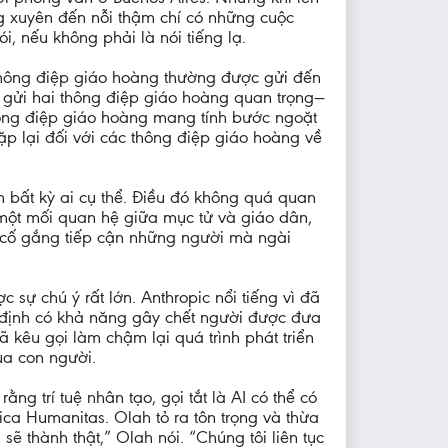
ng xuyên đến nỗi thậm chí có những cuộc
 nếu không phải là nói tiếng lạ.
thông điệp giáo hoàng thường được gửi đến
ã gửi hai thông điệp giáo hoàng quan trọng—
thông điệp giáo hoàng mang tính bước ngoặt
ặp lại đối với các thông điệp giáo hoàng về
n bất kỳ ai cụ thể. Điều đó không quá quan
 một mối quan hệ giữa mục tử và giáo dân,
 cố gắng tiếp cận những người mà ngài
 sự chú ý rất lớn. Anthropic nổi tiếng vì đã
 định có khả năng gây chết người được đưa
ã kêu gọi làm chậm lại quá trình phát triển
ủa con người.
ng trí tuệ nhân tạo, gọi tắt là AI có thể có
ca Humanitas. Olah tỏ ra tôn trọng và thừa
sẽ thành thật,” Olah nói. “Chúng tôi liên tục