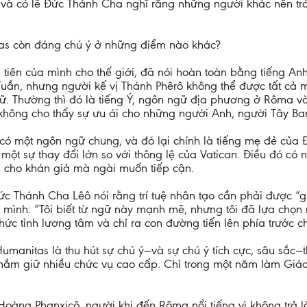
 và có lẽ Đức Thánh Cha nghĩ rằng những người khác nên trả
tas còn đáng chú ý ở những điểm nào khác?
 tiên của mình cho thế giới, đã nói hoàn toàn bằng tiếng A
Tuần, nhưng người kế vị Thánh Phêrô không thể được tất cả
gữ. Thường thì đó là tiếng Ý, ngôn ngữ địa phương ở Rôma v
 không cho thấy sự ưu ái cho những người Anh, người Tây B
có một ngôn ngữ chung, và đó lại chính là tiếng mẹ đẻ của Đ
 một sự thay đổi lớn so với thông lệ của Vatican. Điều đó c
 cho khán giả mà ngài muốn tiếp cận.
c Thánh Cha Lêô nói rằng trí tuệ nhân tạo cần phải được “gi
a mình: “Tôi biết từ ngữ này mạnh mẽ, nhưng tôi đã lựa chọn 
hức tỉnh lương tâm và chỉ ra con đường tiến lên phía trước ch
manitas là thu hút sự chú ý—và sự chú ý tích cực, sâu sắc—
 nắm giữ nhiều chức vụ cao cấp. Chỉ trong một năm làm Giáo
oàng Phanxicô, người khi đến Rôma nổi tiếng vì không trả l