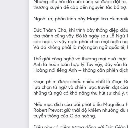
Những câu hỏi đó cuối cùng sẽ được đặt ra,
thường xuyên đề cập đến nguyên tắc bổ trợ.
Ngoài ra, phần trình bày Magnifica Humani
Đức Thánh Cha, khi trình bày thông điệp đầu
tòa thánh cũng vậy. Đó là ngày sau Lễ Ngũ 
các ngài, vì vậy ngài phải chọn một ngôn n
Và đó không phải là một ngôn ngữ quốc tế,
Thế giới công nghệ và thương mại quả thực 
Anh là hoàn toàn hợp lý. Tuy vậy, đây vẫn là
Hoàng nói tiếng Anh — không cần phiên dịch
Đoạn phim được chiếu nhiều nhất là đoạn Đứ
lựa chọn từ ngữ và chiến lược truyền đạt củ
những từ ngữ có khả năng thu hút sự chú ý, t
Nếu mục đích của bài phát biểu Magnifica Hu
Robert Prevost giữ thái độ khiêm nhường dù
truyền thông của Giáo hoàng.
Điều này có điểm tương đồng với Đức Giáo H