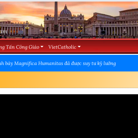
Nam
ng Tấn Công Giáo
VietCatholic
nh bày Magnifica Humanitas đã được suy tư kỹ lưỡng