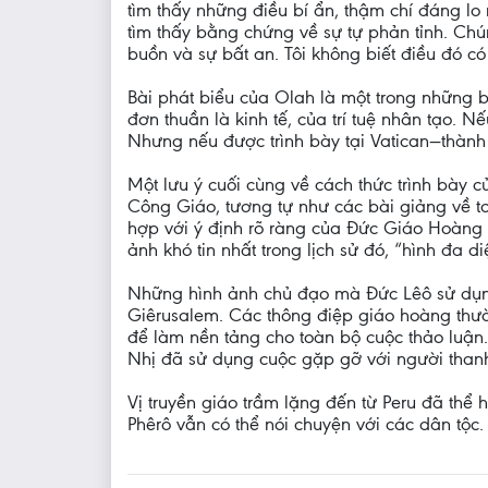
tìm thấy những điều bí ẩn, thậm chí đáng lo
tìm thấy bằng chứng về sự tự phản tỉnh. Chún
buồn và sự bất an. Tôi không biết điều đó có 
Bài phát biểu của Olah là một trong những 
đơn thuần là kinh tế, của trí tuệ nhân tạo. 
Nhưng nếu được trình bày tại Vatican—thành 
Một lưu ý cuối cùng về cách thức trình bày 
Công Giáo, tương tự như các bài giảng về t
hợp với ý định rõ ràng của Đức Giáo Hoàng L
ảnh khó tin nhất trong lịch sử đó, “hình đa
Những hình ảnh chủ đạo mà Đức Lêô sử dụng
Giêrusalem. Các thông điệp giáo hoàng thư
để làm nền tảng cho toàn bộ cuộc thảo luận.
Nhị đã sử dụng cuộc gặp gỡ với người thanh 
Vị truyền giáo trầm lặng đến từ Peru đã thể
Phêrô vẫn có thể nói chuyện với các dân tộc.