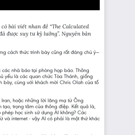
có bài viết nhan đề “The Calculated
ã được suy tư kỹ lưỡng”. Nguyên bản
ng cách thức trình bày cũng rất đáng chú ý—
c các nhà báo tại phòng họp báo. Thông
hủ yếu là các quan chức Tòa Thánh, giống
nh bày, cùng với khách mời Chris Olah của tổ
 Iran, hoặc những lời lăng mạ từ Ông
tạo, trọng tâm của thông điệp. Kết quả là,
o phép học sinh sử dụng AI không? Các
 và internet - vậy AI có phải là một thứ khác