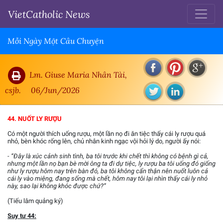
VietCatholic News
Mỗi Ngày Một Câu Chuyện
Lm. Giuse Maria Nhân Tài,
csjb.
06/Jun/2026
44. NUỐT LY RƯỢU
Có một người thích uống rượu, một lần nọ đi ăn tiệc thấy cái ly rượu quá
nhỏ, bèn khóc rống lên, chủ nhân kinh ngạc vội hỏi lý do, người ấy nói:
- “Đây là xúc cảnh sinh tình, ba tôi trước khi chết thì không có bệnh gì cả,
nhưng một lần nọ bạn bè mời ông ta đi dự tiệc, ly rượu ba tôi uống đó giống
như ly rượu hôm nay trên bàn đó, ba tôi không cẩn thận nên nuốt luôn cả
cái ly vào miệng, đang sống mà chết, hôm nay tôi lại nhìn thấy cái ly nhỏ
này, sao lại không khóc được chứ?”
(Tiếu lâm quảng ký)
Suy tư 44: