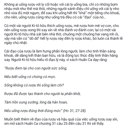
Không ai uống rượu với ly cối hoặc với cái ly uống bia, chỉ có những bợm
nhậu mới như thế mà thôi, những người sành điệu chỉ uống với cái ly nho
nhỏ vừa đủ một ngụm, để sau khi uống hết thì “khà” một tiếng cho khoái,
cho nên, uống rượu cũng như uống trà đều có cái “đạo” của nó…
Có một vài người Ki-tô hữu thích uống rượu, mê rượu hơn mê vợ con, cho
nên uống rượu xong thì say xỉn về nhà đánh vợ đánh con; lại có một vài
người Ki-tô hữu nhà sát bên nhà thờ, chuông một chuông hai vang inh ỏi,
vậy mà vẫn cứ “dô dô” hết ly rượu này đến ly rượu khác, bỏ luôn cả thánh lễ
ngày chủ nhật.
Cái đạo của rượu là làm hưng phấn lòng người, làm cho tinh thần sảng
khoái, dễ dàng kết thân bạn hữu, và là động lực thúc đẩy tinh thần hăng
say. Người Ki-tô hữu hiểu rõ đạo lý này, vì sách Huấn Ca dạy rằng:
“Rượu đem lại cho con người sức sống,
Nếu biết uống có chừng có mực.
Sống không có rượu thì sống làm chi?
Rượu đã được tạo thành cho người ta phấn khởi,
Tâm hồn sung sướng, lòng dạ hân hoan,
Nếu uống rượu đúng thời đúng mức” (Hc 31, 27-28).
Muốn biết thêm về đạo của rượu và hậu quả của việc uống rượu say xỉn,
xin mở sách Huấn Ca chương 31 câu 25 đến câu 31 thì sẽ thấy.