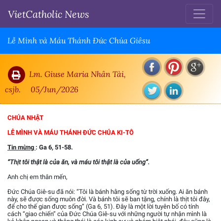
VietCatholic News
Lễ Mình và Máu Thánh Đức Chúa Giêsu
Lm. Giuse Maria Nhân Tài,
csjb.
05/Jun/2026
CHÚA NHẬT
LỄ MÌNH VÀ MÁU THÁNH ĐỨC CHÚA KI-TÔ
Tin mừng
: Ga 6, 51-58.
“Thịt tôi thật là của ăn, và máu tôi thật là của uống”.
Anh chị em thân mến,
Đức Chúa Giê-su đã nói: “Tôi là bánh hằng sống từ trời xuống. Ai ăn bánh
này, sẽ được sống muôn đời. Và bánh tôi sẽ ban tặng, chính là thịt tôi đây,
để cho thế gian được sống” (Ga 6, 51). Đây là một lời tuyên bố có tính
cách “giao chiến” của Đức Chúa Giê-su với những người tự nhận mình là