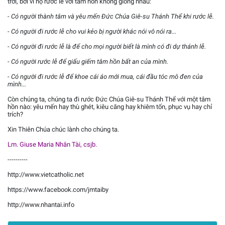
trời, bởi vì họ rước lễ với tâm hồn không giống nhau:
- Có người thành tâm và yêu mến Đức Chúa Giê-su Thánh Thể khi rước lễ.
- Có người đi rước lễ cho vui kẻo bị người khác nói vô nói ra...
- Có người đi rước lễ là để cho mọi người biết là mình có đi dự thánh lễ.
- Có người rước lễ để giấu giếm tâm hồn bất an của mình.
- Có người đi rước lễ để khoe cái áo mới mua, cái đầu tóc mô đen của
mình...
Còn chúng ta, chúng ta đi rước Đức Chúa Giê-su Thánh Thể với một tâm
hồn nào: yêu mến hay thù ghét, kiêu căng hay khiêm tốn, phục vụ hay chỉ
trích?
Xin Thiên Chúa chúc lành cho chúng ta.
Lm. Giuse Maria Nhân Tài, csjb.
----------
http://www.vietcatholic.net
https://www.facebook.com/jmtaiby
http://www.nhantai.info