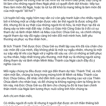
kẻ khôn ngoan và thông thái là các kinh sư và nhóm biệt phái, đây cũng là
lời làm cho những người theo Ngài phải có quyết định dứt khoác: tiếp tục
theo làm môn đệ Ngài, hoặc là rút lui để khỏi bị mang tiếng là làm môn đệ
của một người “dở hơi”?
Lời tuyên bố này, ngày hôm nay vẫn cứ còn gây tranh luận cho nhiều người,
bởi vì không một ai chấp nhận được việc ăn thịt người là được sống đời
đời, nhưng đó là sự thật của những người Ki-tô hữu, là một thực tại đã và
đang xảy ra trên mặt đất này: ở đâu có Giáo Hội Công Giáo là ở đó có sự
tham dự và lãnh nhận Mình và Máu của Đức Chúa Giê-su, và chính những
người tham dự này đã ngày càng trở nên đổi mới mình hơn, biết yêu
thương và phục vụ tha nhân hơn...
Bí tích Thánh Thể được Đức Chúa Giê-su thiết lập sau khi đã rửa chân cho
các môn đệ của mình, đây không phải là một sự ngẫu nhiên, nhưng là một
sự sắp xếp tế nhị của Ngài với ý nghĩa rất sâu xa: chỉ có những ai biết phục
vụ tha nhân, hiệp nhất trong yêu thương, mới thật sự là những người xứng
đáng tham dự và lãnh nhận Mình Máu Thánh của Ngài cách đầy đủ ý
nghĩa của nó.
Mỗi ngày chúng ta đều được mời gọi đến tham dự tiệc Thánh Thể, và mỗi
năm một lần, chúng ta long trọng mừng kính lễ Mình và Máu Thánh của
Đức Chúa Giêsu, để nhắc nhở đến tính cao yêu thương cao vợi của Thiên
Chúa dành cho nhân loại, và để chúng ta không ngừng cảm tạ hồng ân to
lớn này, mà Đức Chúa Giê-su đã làm cho chúng ta đó là trao ban chính
thân mình của Ngài làm lương thực nuôi sống linh hồn chúng ta
Anh chị em thân mến,
Có nhiều người đi rước lễ nhưng ít người đạt được ơn ích thần thiêng bởi