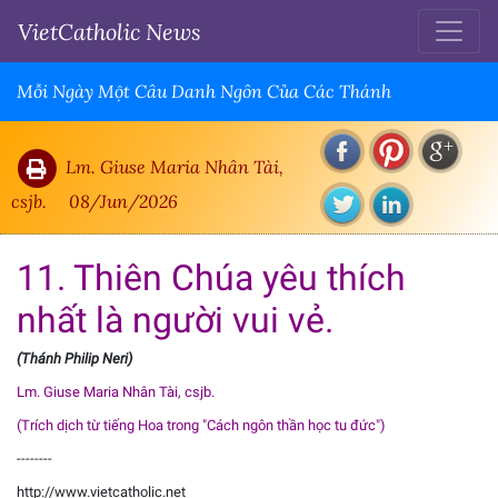
VietCatholic News
Mỗi Ngày Một Câu Danh Ngôn Của Các Thánh
Lm. Giuse Maria Nhân Tài,
csjb.
08/Jun/2026
11. Thiên Chúa yêu thích
nhất là người vui vẻ.
(Thánh Philip Neri)
Lm. Giuse Maria Nhân Tài, csjb.
(Trích dịch từ tiếng Hoa trong "Cách ngôn thần học tu đức")
--------
http://www.vietcatholic.net