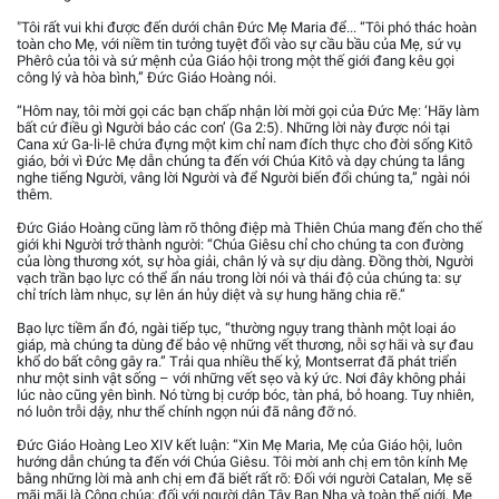
"Tôi rất vui khi được đến dưới chân Đức Mẹ Maria để... “Tôi phó thác hoàn
toàn cho Mẹ, với niềm tin tưởng tuyệt đối vào sự cầu bầu của Mẹ, sứ vụ
Phêrô của tôi và sứ mệnh của Giáo hội trong một thế giới đang kêu gọi
công lý và hòa bình,” Đức Giáo Hoàng nói.
“Hôm nay, tôi mời gọi các bạn chấp nhận lời mời gọi của Đức Mẹ: ‘Hãy làm
bất cứ điều gì Người bảo các con’ (Ga 2:5). Những lời này được nói tại
Cana xứ Ga-li-lê chứa đựng một kim chỉ nam đích thực cho đời sống Kitô
giáo, bởi vì Đức Mẹ dẫn chúng ta đến với Chúa Kitô và dạy chúng ta lắng
nghe tiếng Người, vâng lời Người và để Người biến đổi chúng ta,” ngài nói
thêm.
Đức Giáo Hoàng cũng làm rõ thông điệp mà Thiên Chúa mang đến cho thế
giới khi Người trở thành người: “Chúa Giêsu chỉ cho chúng ta con đường
của lòng thương xót, sự hòa giải, chân lý và sự dịu dàng. Đồng thời, Người
vạch trần bạo lực có thể ẩn náu trong lời nói và thái độ của chúng ta: sự
chỉ trích làm nhục, sự lên án hủy diệt và sự hung hăng chia rẽ.”
Bạo lực tiềm ẩn đó, ngài tiếp tục, “thường ngụy trang thành một loại áo
giáp, mà chúng ta dùng để bảo vệ những vết thương, nỗi sợ hãi và sự đau
khổ do bất công gây ra.” Trải qua nhiều thế kỷ, Montserrat đã phát triển
như một sinh vật sống – với những vết sẹo và ký ức. Nơi đây không phải
lúc nào cũng yên bình. Nó từng bị cướp bóc, tàn phá, bỏ hoang. Tuy nhiên,
nó luôn trỗi dậy, như thể chính ngọn núi đã nâng đỡ nó.
Đức Giáo Hoàng Leo XIV kết luận: “Xin Mẹ Maria, Mẹ của Giáo hội, luôn
hướng dẫn chúng ta đến với Chúa Giêsu. Tôi mời anh chị em tôn kính Mẹ
bằng những lời mà anh chị em đã biết rất rõ: Đối với người Catalan, Mẹ sẽ
mãi mãi là Công chúa; đối với người dân Tây Ban Nha và toàn thế giới, Mẹ