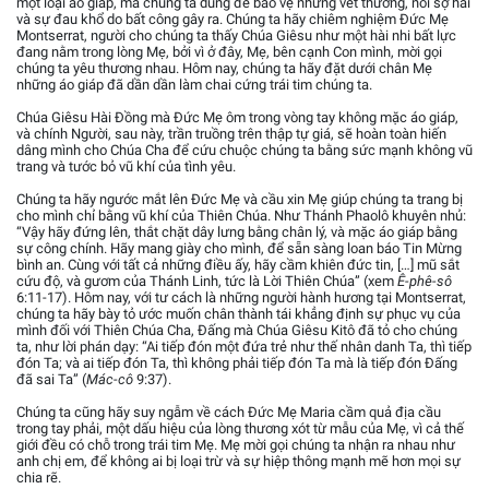
một loại áo giáp, mà chúng ta dùng để bảo vệ những vết thương, nỗi sợ hãi
và sự đau khổ do bất công gây ra. Chúng ta hãy chiêm nghiệm Đức Mẹ
Montserrat, người cho chúng ta thấy Chúa Giêsu như một hài nhi bất lực
đang nằm trong lòng Mẹ, bởi vì ở đây, Mẹ, bên cạnh Con mình, mời gọi
chúng ta yêu thương nhau. Hôm nay, chúng ta hãy đặt dưới chân Mẹ
những áo giáp đã dần dần làm chai cứng trái tim chúng ta.
Chúa Giêsu Hài Đồng mà Đức Mẹ ôm trong vòng tay không mặc áo giáp,
và chính Người, sau này, trần truồng trên thập tự giá, sẽ hoàn toàn hiến
dâng mình cho Chúa Cha để cứu chuộc chúng ta bằng sức mạnh không vũ
trang và tước bỏ vũ khí của tình yêu.
Chúng ta hãy ngước mắt lên Đức Mẹ và cầu xin Mẹ giúp chúng ta trang bị
cho mình chỉ bằng vũ khí của Thiên Chúa. Như Thánh Phaolô khuyên nhủ:
“Vậy hãy đứng lên, thắt chặt dây lưng bằng chân lý, và mặc áo giáp bằng
sự công chính. Hãy mang giày cho mình, để sẵn sàng loan báo Tin Mừng
bình an. Cùng với tất cả những điều ấy, hãy cầm khiên đức tin, […] mũ sắt
cứu độ, và gươm của Thánh Linh, tức là Lời Thiên Chúa” (xem
Ê-phê-sô
6:11-17). Hôm nay, với tư cách là những người hành hương tại Montserrat,
chúng ta hãy bày tỏ ước muốn chân thành tái khẳng định sự phục vụ của
mình đối với Thiên Chúa Cha, Đấng mà Chúa Giêsu Kitô đã tỏ cho chúng
ta, như lời phán dạy: “Ai tiếp đón một đứa trẻ như thế nhân danh Ta, thì tiếp
đón Ta; và ai tiếp đón Ta, thì không phải tiếp đón Ta mà là tiếp đón Đấng
đã sai Ta” (
Mác-cô
9:37).
Chúng ta cũng hãy suy ngẫm về cách Đức Mẹ Maria cầm quả địa cầu
trong tay phải, một dấu hiệu của lòng thương xót từ mẫu của Mẹ, vì cả thế
giới đều có chỗ trong trái tim Mẹ. Mẹ mời gọi chúng ta nhận ra nhau như
anh chị em, để không ai bị loại trừ và sự hiệp thông mạnh mẽ hơn mọi sự
chia rẽ.