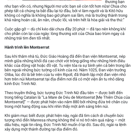
thương bạn
như bạn vốn có, nhưng Người mơ ước bạn sẽ còn tốt hơn nữa! Chúa cho
phép tất cả chúng ta bắt đầu lại từ đầu, bởi vì làm người và là Kitô hữu
không có nghĩa là không bao giờ phạm sai lầm, mà là trưởng thành trong
khả năng hoán cải, ăn năn, chuộc lỗi, và trên hết là hòa giải và tha thứ.”
Cuộc gặp gỡ — dù chỉ kéo dài chưa đầy 20 phút — đã tạo nên không khí
cho phần còn lại của ngày: lòng thương xót của Chúa bao trùm ngay cả
những trái tim đen tối nhất.
Hành trình lên Montserrat
Sau khi thăm nhà tù, Đức Giáo Hoàng đã đến Đan viện Montserrat, nép
mình giữa những khối đá cao chót vót trông giống như những hình điêu
khắc của động vật hoặc đồ vật. Tu viện tỏa ra sự bình yên cả bên trong lẫn
bên ngoài những bức tường cổ kính của nó. Năm 1025, Đan viện trưởng
Oliba, lúc đó là bề trên của tu viện Ripoll, đã thành lập một đan viện nhỏ
hơn trên núi Montserrat tại địa điểm nơi đã có một viện ẩn tu nhỏ dâng
kính Đức Trinh Nữ.
Theo truyền thống, bức tượng Đức Trinh Nữ đầu tiên — được biết đến
trong tiếng Catalan là “La Mare de Déu de Montserrat [Mẹ Thiên Chúa của
Montserrat]” — được phát hiện vào năm 880 bởi những đứa trẻ chăn cừu
trong một hang động sau khi nhìn thấy một ánh sáng trên núi.
Khi giám mục biết được phát hiện này, ngài đã tìm cách di chuyển bức
tượng nhỏ đến Manresa nhưng không thể vì nó trở nên quá nặng — một
dấu hiệu, ngài tin rằng, Đức Trinh Nữ muốn ở lại đó. Sau đó, ngài ra lệnh
xây dựng một thánh đường tại địa điểm đó.