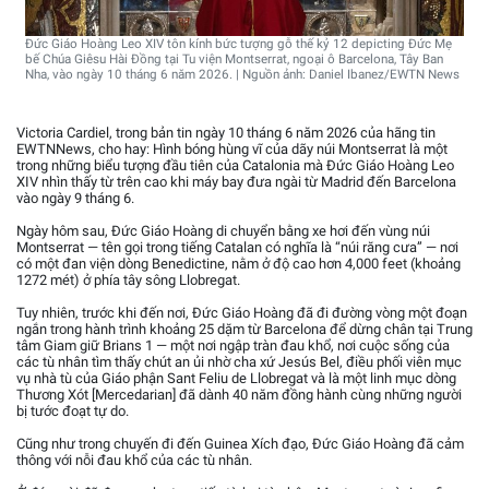
Đức Giáo Hoàng Leo XIV tôn kính bức tượng gỗ thế kỷ 12 depicting Đức Mẹ
bế Chúa Giêsu Hài Đồng tại Tu viện Montserrat, ngoại ô Barcelona, Tây Ban
Nha, vào ngày 10 tháng 6 năm 2026. | Nguồn ảnh: Daniel Ibanez/EWTN News
Victoria Cardiel, trong bản tin ngày 10 tháng 6 năm 2026 của hãng tin
EWTNNews, cho hay: Hình bóng hùng vĩ của dãy núi Montserrat là một
trong những biểu tượng đầu tiên của Catalonia mà Đức Giáo Hoàng Leo
XIV nhìn thấy từ trên cao khi máy bay đưa ngài từ Madrid đến Barcelona
vào ngày 9 tháng 6.
Ngày hôm sau, Đức Giáo Hoàng di chuyển bằng xe hơi đến vùng núi
Montserrat — tên gọi trong tiếng Catalan có nghĩa là “núi răng cưa” — nơi
có một đan viện dòng Benedictine, nằm ở độ cao hơn 4,000 feet (khoảng
1272 mét) ở phía tây sông Llobregat.
Tuy nhiên, trước khi đến nơi, Đức Giáo Hoàng đã đi đường vòng một đoạn
ngắn trong hành trình khoảng 25 dặm từ Barcelona để dừng chân tại Trung
tâm Giam giữ Brians 1 — một nơi ngập tràn đau khổ, nơi cuộc sống của
các tù nhân tìm thấy chút an ủi nhờ cha xứ Jesús Bel, điều phối viên mục
vụ nhà tù của Giáo phận Sant Feliu de Llobregat và là một linh mục dòng
Thương Xót [Mercedarian] đã dành 40 năm đồng hành cùng những người
bị tước đoạt tự do.
Cũng như trong chuyến đi đến Guinea Xích đạo, Đức Giáo Hoàng đã cảm
thông với nỗi đau khổ của các tù nhân.