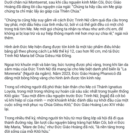
Dưới chân núi Montserrat, sau khi cầu nguyện kinh Mân Côi, Đức Giáo
Hoàng đã dâng lời cầu nguyện của ngài: “Chúng ta hãy cầu xin Mẹ giúp
chúng ta chỉ mặc lấy áo giáp của Thiên Chúa.”
“Chúng ta cũng hãy suy gẫm về cách Đức Trinh Nữ cầm quả địa cầu trong
tay phải, một dấu hiệu của tình mẫu tử, bởi vì cả thế giới đều có một chỗ
trong trái tim Mẹ. Mẹ mời gọi chúng ta nhận ra nhau như anh chị em, để
không ai bị loại trừ và sự hiệp thông mạnh mẽ hơn mọi sự chia rẽ,” ngài nói
thêm.
Hình ảnh Đức Mẹ hiện đang được tôn kính là một tác phẩm điêu khắc
bằng gỗ theo phong cách La Mã thế kỷ 12, cao hơn 90 cm, mô tả Đức
Trinh Nữ Maria bế Chúa Giêsu Hài Đồng.
Ngoại trừ khuôn mặt và bàn tay, bức tượng được phủ vàng, trong khi làn da
sẫm màu của Đức Trinh Nữ đã mang lại cho Mẹ biệt danh phổ biến là “La
Moreneta” (Người da ngăm). Năm 2023, Đức Giáo Hoàng Phanxicô đã
dâng một bông hồng vàng cho hình ảnh được tôn kính này.
Trong số những người đã phó thác bản thân cho Mẹ có Thánh Ignatius
Loyola, trong một trong những sự hoán cải sâu sắc nhất trong truyền thống
Kitô giáo: “Sau một đêm cầu nguyện trước Đức Trinh Nữ, [ngài] đã cởi bỏ
vũ khí hiệp sĩ của mình — một khoảnh khắc đánh dấu sự khởi đầu của một
cuộc sống mới phục vụ Chúa Giêsu Kitô,” Đức Giáo Hoàng Leo XIV nhắc
lại.
Trong nhiều thế kỷ, những người tín hữu từ mọi tầng lớp xã hội đã đi qua
thánh đường này, lần lượt cầu nguyện bằng tràng hạt Mân Côi, bởi vì Đức
Mẹ Maria, "Mare de Déu," như Đức Giáo Hoàng đã nói, "là nền tảng trong
đời sống của mỗi Kitô hữu."