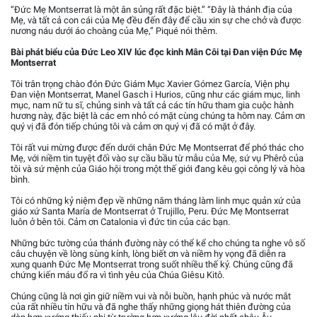
“Đức Mẹ Montserrat là một ân sủng rất đặc biệt.” “Đây là thánh địa của
Mẹ, và tất cả con cái của Mẹ đều đến đây để cầu xin sự che chở và được
nương náu dưới áo choàng của Mẹ,” Piqué nói thêm.
Bài phát biểu của Đức Leo XIV lúc đọc kinh Mân Côi tại Đan viện Đức Mẹ
Montserrat
Tôi trân trọng chào đón Đức Giám Mục Xavier Gómez García, Viện phụ
Đan viện Montserrat, Manel Gasch i Hurios, cũng như các giám mục, linh
mục, nam nữ tu sĩ, chủng sinh và tất cả các tín hữu tham gia cuộc hành
hương này, đặc biệt là các em nhỏ có mặt cùng chúng ta hôm nay. Cảm ơn
quý vị đã đón tiếp chúng tôi và cảm ơn quý vị đã có mặt ở đây.
Tôi rất vui mừng được đến dưới chân Đức Mẹ Montserrat để phó thác cho
Mẹ, với niềm tin tuyệt đối vào sự cầu bầu từ mẫu của Mẹ, sứ vụ Phêrô của
tôi và sứ mệnh của Giáo hội trong một thế giới đang kêu gọi công lý và hòa
bình.
Tôi có những kỷ niệm đẹp về những năm tháng làm linh mục quản xứ của
giáo xứ Santa María de Montserrat ở Trujillo, Peru. Đức Mẹ Montserrat
luôn ở bên tôi. Cảm ơn Catalonia vì đức tin của các bạn.
Những bức tường của thánh đường này có thể kể cho chúng ta nghe vô số
câu chuyện về lòng sùng kính, lòng biết ơn và niềm hy vọng đã diễn ra
xung quanh Đức Mẹ Montserrat trong suốt nhiều thế kỷ. Chúng cũng đã
chứng kiến máu đổ ra vì tình yêu của Chúa Giêsu Kitô.
Chúng cũng là nơi gìn giữ niềm vui và nỗi buồn, hạnh phúc và nước mắt
của rất nhiều tín hữu và đã nghe thấy những giọng hát thiên đường của