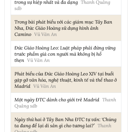
trong sự hiệp nhất và đa dạng
Thanh Quảng
sdb
Trong bài phát biểu với các giám mục Tây Ban
Nha, Đức Giáo Hoàng sử dụng hình ảnh
Camino
Vũ Văn An
Đức Giáo Hoàng Leo: Luật pháp phải đứng vững
trước phẩm giá con người mà không bị hổ
thẹn
Vũ Văn An
Phát biểu của Đức Giáo Hoàng Leo XIV tại buổi
gặp gỡ văn hóa, nghệ thuật, kinh tế và thể thao ở
Madrid
Vũ Văn An
Một ngày ĐTC dành cho giới trẻ Madrid
Thanh
Quảng sdb
Ngày thứ hai ở Tây Ban Nha ĐTC tự vấn: ‘Chúng
ta đang để lại di sản gì cho tương lai?’
Thanh
Quảng sdb