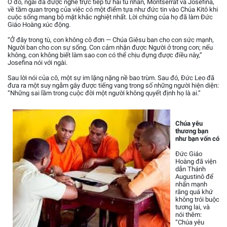
Ở đó, ngài đã được nghe trực tiếp từ hai tù nhân, Montserrat và Josefina,
về tầm quan trọng của việc có một điểm tựa như đức tin vào Chúa Kitô khi
cuộc sống mang bộ mặt khắc nghiệt nhất. Lời chứng của họ đã làm Đức
Giáo Hoàng xúc động.
“Ở đây trong tù, con không cô đơn — Chúa Giêsu ban cho con sức mạnh,
Người ban cho con sự sống. Con cảm nhận được Người ở trong con; nếu
không, con không biết làm sao con có thể chịu đựng được điều này,”
Josefina nói với ngài.
Sau lời nói của cô, một sự im lặng nặng nề bao trùm. Sau đó, Đức Leo đã
đưa ra một suy ngẫm gây được tiếng vang trong số những người hiện diện:
“Những sai lầm trong cuộc đời một người không quyết định họ là ai.”
Chúa yêu
thương bạn
như bạn vốn có
Đức Giáo
Hoàng đã viện
dẫn Thánh
Augustinô để
nhấn mạnh
rằng quá khứ
không trói buộc
tương lai, và
nói thêm:
“Chúa yêu