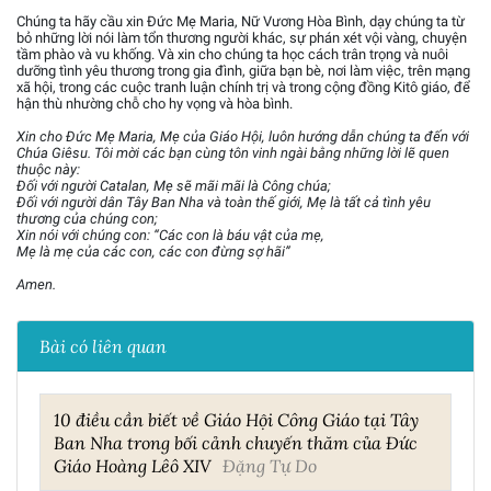
Chúng ta hãy cầu xin Đức Mẹ Maria, Nữ Vương Hòa Bình, dạy chúng ta từ
bỏ những lời nói làm tổn thương người khác, sự phán xét vội vàng, chuyện
tầm phào và vu khống. Và xin cho chúng ta học cách trân trọng và nuôi
dưỡng tình yêu thương trong gia đình, giữa bạn bè, nơi làm việc, trên mạng
xã hội, trong các cuộc tranh luận chính trị và trong cộng đồng Kitô giáo, để
hận thù nhường chỗ cho hy vọng và hòa bình.
Xin cho Đức Mẹ Maria, Mẹ của Giáo Hội, luôn hướng dẫn chúng ta đến với
Chúa Giêsu. Tôi mời các bạn cùng tôn vinh ngài bằng những lời lẽ quen
thuộc này:
Đối với người Catalan, Mẹ sẽ mãi mãi là Công chúa;
Đối với người dân Tây Ban Nha và toàn thế giới, Mẹ là tất cả tình yêu
thương của chúng con;
Xin nói với chúng con: “Các con là báu vật của mẹ,
Mẹ là mẹ của các con, các con đừng sợ hãi”
Amen.
Bài có liên quan
10 điều cần biết về Giáo Hội Công Giáo tại Tây
Ban Nha trong bối cảnh chuyến thăm của Đức
Giáo Hoàng Lêô XIV
Đặng Tự Do