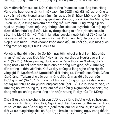
dàn hợp xướng thiếu nhi từ trường hợp xướng lâu đời nhất châu Âu.
Khi vị tiền nhiệm của tôi, Đức Giáo Hoàng Phanxicô, trao tặng Hoa Hồng
Vàng cho bức tượng tôn kính này vào năm 2023, ngài đã mời gọi chúng ta
suy gẫm về việc, trong hàng trăm năm qua, các tín hữu - không phân biệt -
đã đến Đền thờ này để cầu nguyện kinh Mân Côi, bởi vì Đức Mẹ Maria, Mẹ
Thiên Chúa, là trung tâm của đời sống mỗi Kitô hữu. Cũng trong dịp đó,
ngài lưu ý rằng “trước mặt Mẹ, những cảm xúc cao quý nhất của một người
được đánh thức”; quả thật, Mẹ lay động chúng ta đến sự hoán cải sâu
sắc, như Mẹ đã làm với Thánh Ignatius Loyola, người tại nơi đầy ý nghĩa
này, sau một đêm cầu nguyện trước mặt Đức Trinh Nữ, đã cởi bỏ vũ khí
hiệp sĩ của mình — một khoảnh khắc đánh dấu sự khởi đầu của một cuộc
sống mới phụng sự Chúa Giêsu Kitô.
Với cùng thái độ hiếu thảo đó, hôm nay tôi mời gọi anh chị em hãy chấp
nhận lời mời gọi của Đức Mẹ: “Hãy làm bất cứ điều gì Người bảo anh chị
em”. (
Ga
2:5). Những lời này, được nói tại Cana thuộc xứ Ga-li-lê, chứa
đựng một kim chỉ nam đích thực cho đời sống Kitô giáo, bởi vì Đức Mẹ
dẫn chúng ta đến với Chúa Kitô và dạy chúng ta lắng nghe tiếng Người,
vâng giữ lời Người và để Người biến đổi chúng ta. Ý muốn của Chúa Giêsu
rất rõ ràng: “Ta ban cho các con những điều răn này để các con yêu
thương nhau” (
Ga
15:17). Đó là một tình yêu có nguồn gốc và định mệnh
nơi Người: “như Ta đã yêu thương các con” (câu 12). Đó là lý do tại sao, khi
Đức Mẹ nói với chúng ta, “Hãy làm bất cứ điều gì Người bảo các con”, Mẹ
đang mời gọi chúng ta mở lòng đón nhận những lời dạy của Tin Mừng.
Chúa Giêsu chỉ cho chúng ta con đường của lòng thương xót, sự hòa giải,
chân lý và dịu dàng. Đồng thời, Người vạch trần bạo lực có thể ẩn náu trong
lời nói và thái độ của chúng ta: sự chỉ trích làm nhục nhã, sự lên án hủy
diệt và sự hung hăng chia rẽ. Bạo lực tiềm ẩn đó thường ngụy trang thành