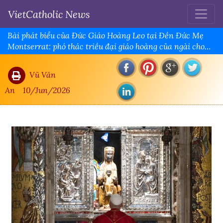
VietCatholic News
Bài phát biểu của Đức Giáo Hoàng Leo tại Đền Đức Mẹ
Montserrat: phó thác triều đại giáo hoàng của ngài cho
Đức Mẹ Montserrat, Xin Mẹ ‘dẫn dắt chúng ta đến với
Chúa Giêsu’
Vũ Văn
An
10/Jun/2026