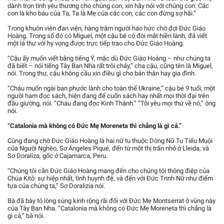
dành trọn tình yêu thương cho chúng con; xin hãy nói với chúng con: Các
con là kho báu của Ta, Ta là Mẹ của các con, các con đừng sợ hãi.”
Trong khuôn viên đan viện, hàng trăm người háo hức chờ đợi Đức Giáo
Hoàng. Trong số đó có Miguel, một cậu bé có đôi mắt hiền lành, đã viết
một lá thư với hy vọng được trực tiếp trao cho Đức Giáo Hoàng.
“Cậu ấy muốn viết bằng tiếng Ý, mặc dù Đức Giáo Hoàng – như chúng ta
đã biết – nói tiếng Tây Ban Nha rất trôi chảy,” cha cậu, cũng tên là Miguel,
nói. Trong thư, cậu không cầu xin điều gì cho bản thân hay gia đình.
“Cháu muốn ngài ban phước lành cho toàn thể Ukraine,” cậu bé 9 tuổi, một
người ham đọc sách, hiện đang để cuốn sách hay nhất mọi thời đại trên
đầu giường, nói. “Cháu đang đọc Kinh Thánh.” “Tôi yêu mọi thứ về nó,” ông
nói.
“Catalonia mà không có Đức Mẹ Moreneta thì chẳng là gì cả.”
Cũng đang chờ Đức Giáo Hoàng là hai nữ tu thuộc Dòng Nữ Tu Tiểu Muội
của Người Nghèo, Sơ Ángeles Piqué, đến từ một thị trấn nhỏ ở Lleida, và
Sơ Doraliza, gốc ở Cajamarca, Peru.
“Chúng tôi cần Đức Giáo Hoàng mang đến cho chúng tôi thông điệp của
Chúa Kitô: sự hiệp nhất, tình huynh đệ, và đến với Đức Trinh Nữ như điểm
tựa của chúng ta,” Sơ Doralizia nói.
Bà đã bày tỏ lòng sùng kính rộng rãi đối với Đức Mẹ Montserrat ở vùng này
của Tây Ban Nha. “Catalonia mà không có Đức Mẹ Moreneta thì chẳng là
gì cả,” bà nói.