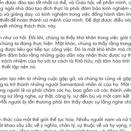
ền được đào tạo tốt nhất có thể, và Giáo hội, về phần mình, 
ng ngôi nhà đào tạo đích thực là phải đảm bảo kinh nghiệm 
p và giảng dạy, có kinh nghiệm trong việc đồng hành tâm lin
thiết để hoàn thành sứ mệnh của mình. Để đạt được điều này,
uyết những thách thức này.
 như cơ hội. Đôi khi, chúng ta thấy khó khăn trong việc giải
chúng ta đang thực hiện. Mặt khác, chúng ta thấy rằng trong 
ng được kêu gọi tiếp tục công việc. Đó là một khó khăn mà c
nhiệm đảm bảo rằng những giáo dân này nhận thức được sự t
 trách nhiệm của họ với tư cách là Kitô hữu, nội tâm hóa ti
thiết lập nên nó.
được tạo nên từ những cuộc gặp gỡ, và chúng ta cũng sẽ gặ
 ta trở thành những người Samaritanô nhân ái của họ. Một 
ng người lẽ ra phải chăm sóc họ, bao gồm cả các thành viên 
g sự lắng nghe, sự thật, công lý, sự đền bù và một cam kết 
ỗi người bị tổn thương phải tìm thấy được sự lắng nghe ch
thức của một thế giới thế tục hóa. Nhiều người nam và nữ tr
 khao sâu sắc về ý nghĩa, chân lý, sự thuộc về và hy vọng, n