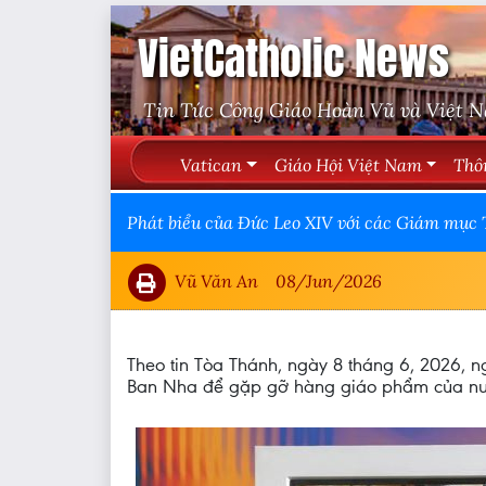
VietCatholic News
Tin Tức Công Giáo Hoàn Vũ và Việt 
Vatican
Giáo Hội Việt Nam
Thô
Phát biểu của Đức Leo XIV với các Giám mục
Vũ Văn An
08/Jun/2026
Theo tin Tòa Thánh, ngày 8 tháng 6, 2026, 
Ban Nha để gặp gỡ hàng giáo phẩm của nước