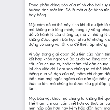
Trong phần đóng góp của mình cho bài suy n
hướng ánh mắt lên. Đó là một cuộc hành trìn
bay bổng.
Một cám dỗ có thể nảy sinh khi đi du lịch l
mà không mở lòng mình, trong sự vâng phục
dỗ về hành lý của chúng ta, mà vì những lý 
không được quên bài học rút ra từ những khó
đựng vô cùng và rất khó để thiết lập những
Vì vậy, trong giai đoạn đầu tiên của hành trì
kết hợp khôn ngoan giữa tự do và lòng can 
cầu của chúng ta, hoặc thậm chí dẫn chúng t
lợi cho việc đó. Làm sao chúng ta có thể kh
thông qua vẻ đẹp của nó, thậm chí chạm đến
thần của mọi ngóc ngách của dân tộc thân yê
thức to lớn, mà chúng ta được kêu gọi đáp lạ
lành.
Một báu vật khác mà chúng ta không thể quê
Thể thậm chí còn cần thiết hơn cả thức ăn v
nên hấp dẫn hơn hay kém hấp dẫn hơn; mà l