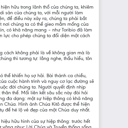
i hiện hữu trong lãnh thổ của chúng ta, khiêm
 di sản của chúng ta, với mỗi người làm
ên, để điều này xảy ra, chúng ta phải bắt
ết nơi chúng ta có thể gieo mầm mống của
 tin, có khả năng mang – như Toribio đã làm
n lực cho phép chúng ta đối diện một cách
g cách không phải là về không gian mà là
ng thì tương tự: lắng nghe, thấu hiểu, tôn
hể khiến họ sợ hãi. Bài thánh ca chiều,
của cuộc hành trình và nguy cơ lạc đường sẽ
uộc đời chúng ta. Người quyết định nhịp
hân thể. Mối liên kết sâu sắc này đòi hỏi
rong đa dạng: một sự hiệp thông có khả năng
 Chúa. Hình ảnh Chúa Kitô được thể hiện
tụ để hé lộ vẻ đẹp của một Chúa duy nhất.
iệu hữu hình của sự hiệp thông: trước hết
 sự vâng phục Lời Chúa và Truyền thống sống