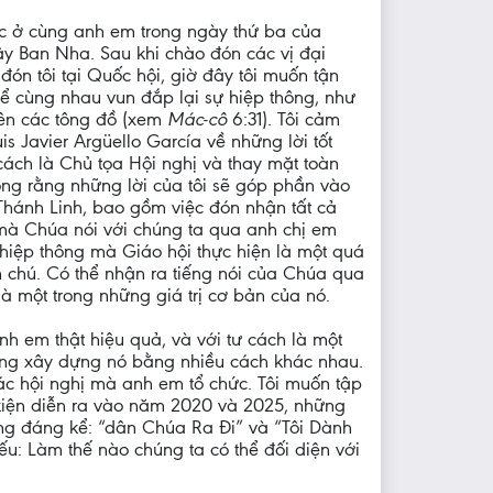
ợc ở cùng anh em trong ngày thứ ba của
ây Ban Nha. Sau khi chào đón các vị đại
p đón tôi tại Quốc hội, giờ đây tôi muốn tận
ể cùng nhau vun đắp lại sự hiệp thông, như
ên các tông đồ (xem
Mác-cô
6:31). Tôi cảm
 Javier Argüello García về những lời tốt
cách là Chủ tọa Hội nghị và thay mặt toàn
ọng rằng những lời của tôi sẽ góp phần vào
 Thánh Linh, bao gồm việc đón nhận tất cả
 mà Chúa nói với chúng ta qua anh chị em
 hiệp thông mà Giáo hội thực hiện là một quá
 chú. Có thể nhận ra tiếng nói của Chúa qua
à một trong những giá trị cơ bản của nó.
nh em thật hiệu quả, và với tư cách là một
ng xây dựng nó bằng nhiều cách khác nhau.
các hội nghị mà anh em tổ chức. Tôi muốn tập
kiện diễn ra vào năm 2020 và 2025, những
ộng đáng kể: “dân Chúa Ra Đi” và “Tôi Dành
: Làm thế nào chúng ta có thể đối diện với