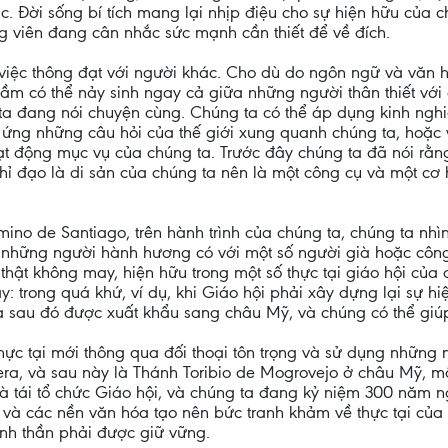
c. Đời sống bí tích mang lại nhịp điệu cho sự hiện hữu của 
 viên đang cân nhắc sức mạnh cần thiết để về đích.
 việc thông đạt với người khác. Cho dù do ngôn ngữ và văn 
lầm có thể nảy sinh ngay cả giữa những người thân thiết với
ta đang nói chuyện cùng. Chúng ta có thể áp dụng kinh ngh
 ứng những câu hỏi của thế giới xung quanh chúng ta, hoặc
t động mục vụ của chúng ta. Trước đây chúng ta đã nói rằng
hỉ đạo là di sản của chúng ta nên là một công cụ và một cơ 
o de Santiago, trên hành trình của chúng ta, chúng ta nhì
mà những người hành hương có với một số người già hoặc cô
thật không may, hiện hữu trong một số thực tại giáo hội của
y: trong quá khứ, ví dụ, khi Giáo hội phải xây dựng lại sự h
và sau đó được xuất khẩu sang châu Mỹ, và chúng có thể giú
c tại mới thông qua đối thoại tôn trọng và sử dụng những n
ra, và sau này là Thánh Toribio de Mogrovejo ở châu Mỹ, 
 và tái tổ chức Giáo hội, và chúng ta đang kỷ niệm 300 năm
u và các nền văn hóa tạo nên bức tranh khảm về thực tại của
tinh thần phải được giữ vững.