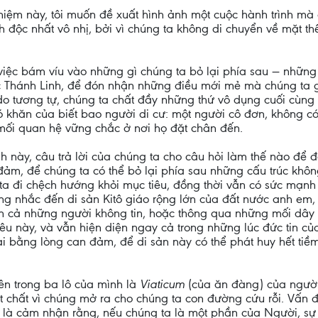
iệm này, tôi muốn đề xuất hình ảnh một cuộc hành trình m
h độc nhất vô nhị, bởi vì chúng ta không di chuyển về mặt 
à việc bám víu vào những gì chúng ta bỏ lại phía sau — nhữn
 Thánh Linh, để đón nhận những điều mới mẻ mà chúng ta 
do tương tự, chúng ta chất đầy những thứ vô dụng cuối cùng 
 khăn của biết bao người di cư: một người cô đơn, không có
 mối quan hệ vững chắc ở nơi họ đặt chân đến.
nh này, câu trả lời của chúng ta cho câu hỏi làm thế nào để đ
đảm, để chúng ta có thể bỏ lại phía sau những cấu trúc khô
a đi chệch hướng khỏi mục tiêu, đồng thời vẫn có sức mạnh đ
ông nhắc đến di sản Kitô giáo rộng lớn của đất nước anh em, 
 cả những người không tin, hoặc thông qua những mối dây g
u này, và vẫn hiện diện ngay cả trong những lúc đức tin củ
i bằng lòng can đảm, để di sản này có thể phát huy hết tiềm
n trong ba lô của mình là
Viaticum
(của ăn đàng) của ngườ
ật chất vì chúng mở ra cho chúng ta con đường cứu rỗi. Vấn 
à cảm nhận rằng, nếu chúng ta là một phần của Người, sự 