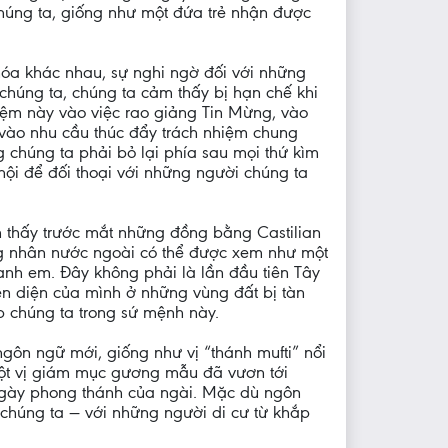
chúng ta, giống như một đứa trẻ nhận được
hóa khác nhau, sự nghi ngờ đối với những
 chúng ta, chúng ta cảm thấy bị hạn chế khi
iệm này vào việc rao giảng Tin Mừng, vào
 vào nhu cầu thúc đẩy trách nhiệm chung
 chúng ta phải bỏ lại phía sau mọi thứ kìm
hội để đối thoại với những người chúng ta
n thấy trước mắt những đồng bằng Castilian
ng nhân nước ngoài có thể được xem như một
 anh em. Đây không phải là lần đầu tiên Tây
iện diện của mình ở những vùng đất bị tàn
p chúng ta trong sứ mệnh này.
gôn ngữ mới, giống như vị “thánh mufti” nổi
một vị giám mục gương mẫu đã vươn tới
 ngày phong thánh của ngài. Mặc dù ngôn
 chúng ta — với những người di cư từ khắp