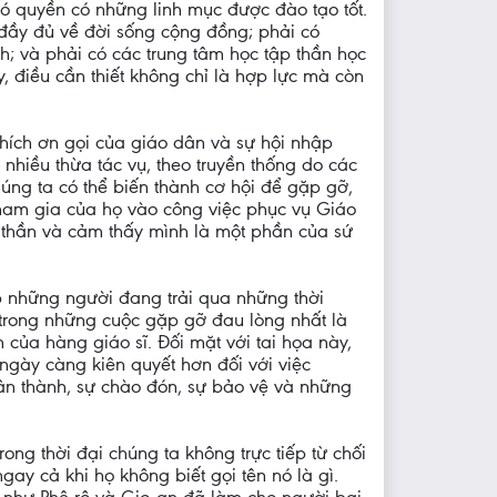
có quyền có những linh mục được đào tạo tốt.
đầy đủ về đời sống cộng đồng; phải có
h; và phải có các trung tâm học tập thần học
 điều cần thiết không chỉ là hợp lực mà còn
 thích ơn gọi của giáo dân và sự hội nhập
nhiều thừa tác vụ, theo truyền thống do các
húng ta có thể biến thành cơ hội để gặp gỡ,
ham gia của họ vào công việc phục vụ Giáo
nh thần và cảm thấy mình là một phần của sứ
p những người đang trải qua những thời
trong những cuộc gặp gỡ đau lòng nhất là
của hàng giáo sĩ. Đối mặt với tai họa này,
ngày càng kiên quyết hơn đối với việc
ân thành, sự chào đón, sự bảo vệ và những
ong thời đại chúng ta không trực tiếp từ chối
gay cả khi họ không biết gọi tên nó là gì.