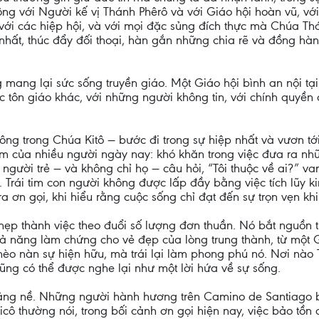
hông với Người kế vị Thánh Phêrô và với Giáo hội hoàn vũ, v
, với các hiệp hội, và với mọi đặc sủng đích thực mà Chúa T
nhất, thúc đẩy đối thoại, hàn gắn những chia rẽ và đồng hà
mang lại sức sống truyền giáo. Một Giáo hội bình an nội tại
 tôn giáo khác, với những người không tin, với chính quyền d
thông trong Chúa Kitô — bước đi trong sự hiệp nhất và vươn 
tim của nhiều người ngày nay: khó khăn trong việc đưa ra n
u người trẻ — và không chỉ họ — câu hỏi, “Tôi thuộc về ai?” 
. Trái tim con người không được lấp đầy bằng việc tích lũy 
 ơn gọi, khi hiểu rằng cuộc sống chỉ đạt đến sự trọn vẹn kh
u hẹp thành việc theo đuổi số lượng đơn thuần. Nó bắt nguồ
ả năng làm chứng cho vẻ đẹp của lòng trung thành, từ một G
hèo nàn sự hiện hữu, mà trái lại làm phong phú nó. Nơi nào
cũng có thể được nghe lại như một lời hứa về sự sống.
ặng nề. Những người hành hương trên Camino de Santiago bi
ô thường nói, trong bối cảnh ơn gọi hiện nay, việc bảo tồn c