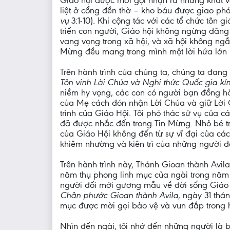
Giáo hội được mời gọi nhận ra những khát v
liệt ở cổng đền thờ – kho báu được giao p
vụ
3:1-10). Khi cộng tác với các tổ chức tôn 
triển con người, Giáo hội không ngừng dâng 
vang vọng trong xã hội, và xã hội không ngần 
Mừng đều mang trong mình một lời hứa lớn l
Trên hành trình của chúng ta, chúng ta đan
Tôn vinh Lời Chúa và Nghi thức Quốc gia k
niềm hy vọng, các con có người bạn đồng hàn
của Mẹ cách đón nhận Lời Chúa và giữ Lời 
trình của Giáo Hội. Tôi phó thác sứ vụ của
đã được nhắc đến trong Tin Mừng. Nhỏ bé tr
của Giáo Hội không đến từ sự vĩ đại của các 
khiêm nhường và kiên trì của những người 
Trên hành trình này, Thánh Gioan thành Avi
năm thụ phong linh mục của ngài trong năm 
người đổi mới gương mẫu về đời sống Giáo hộ
Chân phước Gioan thành Avila
, ngày 31 thá
mục được mời gọi bảo vệ và vun đắp trong 
Nhìn đến ngài, tôi nhớ đến những người là b