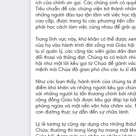
ích của chính ơn gọi. Các chủng sinh có quy
Tiêu chuẩn để các chủng viện trở thành nhữ
những người đào tạo tận tâm với việc học tậ
cao cấp, được trang bị các phương tiện cần 
phải học cách làm việc cùng nhau để giải q
Trong lĩnh vực này, khó khăn có thể được xem
của họ vào hành trình đời sống mà Giáo hội 
tu sĩ quản lý, các cộng tác viên giáo dân đa
đối thoại và thông đạt. Chúng ta có trách 
hội như một lời kêu gọi từ Chúa để gánh vác
mệnh mà Chúa đã giao phó cho các tu sĩ đã 
Như các bạn thấy, hành trình của chúng ta 
điểm khó khăn và những người kêu gọi chúng
với những người bị tổn thương chính bởi nhữ
cộng đồng Giáo hội được kêu gọi đáp lại bằn
phòng ngừa và một nền văn hóa chăm sóc. M
con đường thực sự dẫn đến sự chữa lành.
Lý lẽ tương tự cũng áp dụng cho những thách 
Chúa; thường thì trong lòng họ mang một khát