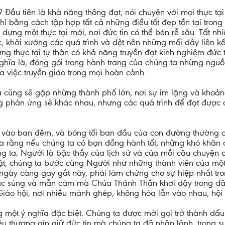
ì? Đầu tiên là khả năng thông đạt, nói chuyện với mọi thực tạ
ỉ bằng cách tập hợp tất cả những điều tốt đẹp tồn tại trong
dựng một thực tại mới, nơi đức tin có thể bén rễ sâu. Tất nhi
 khởi xướng các quá trình và dệt nên những mối dây liên k
hững thực tại tự thân có khả năng truyền đạt kinh nghiệm đức
ĩa là, đóng gói trong hành trang của chúng ta những nguồ
 việc truyền giáo trong mọi hoàn cảnh.
cũng sẽ gặp những thành phố lớn, nơi sự im lặng và khoản
 phản ứng sẽ khác nhau, nhưng các quá trình để đạt được chú
ào ban đêm, và bóng tối ban đầu của con đường thường có t
ta rằng nếu chúng ta có bạn đồng hành tốt, những khó khăn 
g ta; Người là bậc thầy của lịch sử và của mỗi câu chuyện c
t, chúng ta bước cùng Người như những thành viên của một t
p ngày càng gay gắt này, phải làm chứng cho sự hiệp nhất t
ặc sủng và mẫn cảm mà Chúa Thánh Thần khơi dậy trong dân
Giáo hội, nơi nhiều mảnh ghép, không hòa lẫn vào nhau, hội 
một ý nghĩa đặc biệt. Chúng ta được mời gọi trở thành dấu h
, yêu thương gìn giữ đức tin mà chúng ta đã nhận lãnh, trong