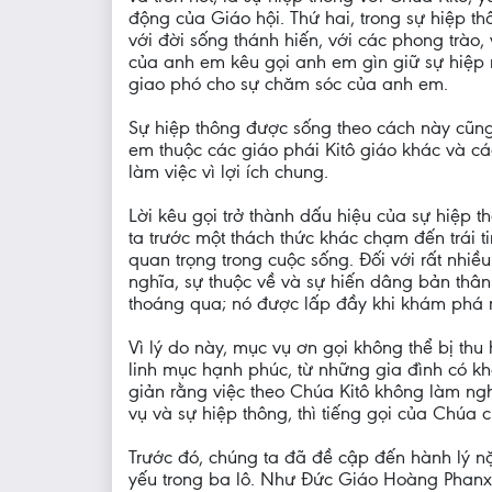
động của Giáo hội. Thứ hai, trong sự hiệp t
với đời sống thánh hiến, với các phong trào
của anh em kêu gọi anh em gìn giữ sự hiệp 
giao phó cho sự chăm sóc của anh em.
Sự hiệp thông được sống theo cách này cũng 
em thuộc các giáo phái Kitô giáo khác và các
làm việc vì lợi ích chung.
Lời kêu gọi trở thành dấu hiệu của sự hiệp 
ta trước một thách thức khác chạm đến trái 
quan trọng trong cuộc sống. Đối với rất nhiề
nghĩa, sự thuộc về và sự hiến dâng bản thân
thoáng qua; nó được lấp đầy khi khám phá ra
Vì lý do này, mục vụ ơn gọi không thể bị th
linh mục hạnh phúc, từ những gia đình có kh
giản rằng việc theo Chúa Kitô không làm ng
vụ và sự hiệp thông, thì tiếng gọi của Chúa 
Trước đó, chúng ta đã đề cập đến hành lý n
yếu trong ba lô. Như Đức Giáo Hoàng Phanxic