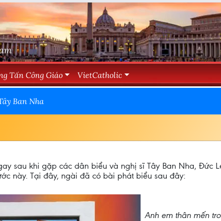
Nam
ng Tấn Công Giáo
VietCatholic
 Tây Ban Nha
ngay sau khi gặp các dân biểu và nghị sĩ Tây Ban Nha, Đức 
 này. Tại đây, ngài đã có bài phát biểu sau đây:
Anh em thân mến tr