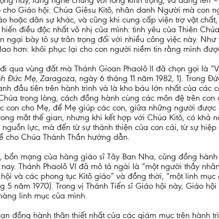
ọng này, lắng nghe chúng với lòng kính trọng, và dâng lên 
hó cho Giáo hội: Chúa Giêsu Kitô, nhân danh Người mà con 
giáo hoặc dân sự khác, và cũng khi cung cấp viện trợ vật chất
hiến điều độc nhất vô nhị của mình: tình yêu của Thiên Chúa
ngại bày tỏ sự trân trọng đối với nhiều công việc này. Như vậ
ao hơn: khôi phục lại cho con người niềm tin rằng mình đượ
g đi qua vùng đất mà Thánh Gioan Phaolô II đã chọn gọi là “
ính Đức Mẹ
, Zaragoza, ngày 6 tháng 11 năm 1982, 1). Trong Đ
h đầu tiên trên hành trình và là kho báu lớn nhất của các 
Chúa trong lòng, cách đồng hành cùng các môn đệ trên con 
 các con cho Mẹ, để Mẹ giúp các con, giữa những người được
ong mắt thế gian, nhưng khi kết hợp với Chúa Kitô, có khả
nguồn lực, mà đến từ sự thánh thiện của con cái, từ sự hiệp
để cho Chúa Thánh Thần hướng dẫn.
la, bổn mạng của hàng giáo sĩ Tây Ban Nha, cũng đồng hành
nay. Thánh Phaolô VI đã mô tả ngài là “một người thầy nhân
i và các phong tục Kitô giáo” và đồng thời, “một linh mục g
ng 5 năm 1970). Trong vị Thánh Tiến sĩ Giáo hội này, Giáo h
hàng linh mục của mình.
ạn đồng hành thân thiết nhất của các giám mục trên hành trì