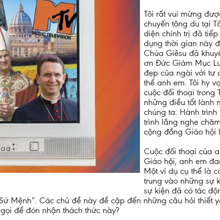
Tôi rất vui mừng đư
chuyến tông du tại T
diện chính trị đã tiế
dụng thời gian này đ
Chúa Giêsu đã khuy
ơn Đức Giám Mục Luis
đẹp của ngài với tư 
thể anh em. Tôi hy v
cuộc đối thoại trong
những điều tốt lành
chúng ta. Hành trình
trình lắng nghe chăm
cộng đồng Giáo hội l
Cuộc đối thoại của a
Giáo hội, anh em đa
Một ví dụ cụ thể là 
trung vào những sự 
sự kiện đã có tác đ
 Mệnh”. Các chủ đề này đề cập đến những câu hỏi thiết yếu
gọi để đón nhận thách thức này?