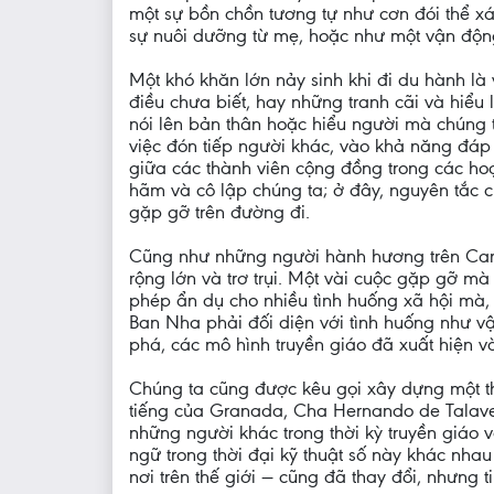
một sự bồn chồn tương tự như cơn đói thể xá
sự nuôi dưỡng từ mẹ, hoặc như một vận động
Một khó khăn lớn nảy sinh khi đi du hành là
điều chưa biết, hay những tranh cãi và hiểu 
nói lên bản thân hoặc hiểu người mà chúng 
việc đón tiếp người khác, vào khả năng đáp
giữa các thành viên cộng đồng trong các hoạ
hãm và cô lập chúng ta; ở đây, nguyên tắc c
gặp gỡ trên đường đi.
Cũng như những người hành hương trên Camin
rộng lớn và trơ trụi. Một vài cuộc gặp gỡ 
phép ẩn dụ cho nhiều tình huống xã hội mà, 
Ban Nha phải đối diện với tình huống như vậ
phá, các mô hình truyền giáo đã xuất hiện 
Chúng ta cũng được kêu gọi xây dựng một thự
tiếng của Granada, Cha Hernando de Talave
những người khác trong thời kỳ truyền giáo
ngữ trong thời đại kỹ thuật số này khác nha
nơi trên thế giới — cũng đã thay đổi, nhưng 