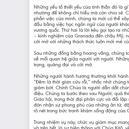
Những yếu tố thiết yếu của tinh thần đó là g
nhường để không chỉ hiểu mà còn chia sẻ. Ch
phần việc của mình, chúng ta mới có thể xây 
đầu bằng việc học ngôn ngữ của người khác,
vương quốc. Thứ hai là lời kêu gọi tạo ra n
– kinh nghiệm của Granada đến châu Mỹ, ngh
cởi mở với những thách thức luôn mới mẻ của
Sau những đồng bằng hoang vắng, chúng ta 
về mối quan hệ giữa người với người. Những
trọng, quảng đại và cởi mở.
Những người hành hương thường khởi hành v
“Đêm là thời gian cứu rỗi,” nhắc nhở chúng 
giảm bớt. Chính Chúa là người dẫn dắt chún
điệu. Chúng ta bước theo sau Người; quả thậ
Giáo hội, trong thời đại phân cực và đối lậ
đón nhận sự phong phú của những ân tứ, đ
rõ nét trong bức tranh khảm sống động của 
Trong nhiệm vụ này, chức vụ giám mục mang 
và trên hết, là sự hiệp thông với Chúa Kitô