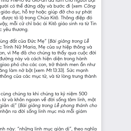
– như Phê-rô và Gio-an đã làm cho người bại
người có thể đứng dậy và bước đi (xem
Công
, giáo dục, hỗ trợ hoặc giúp đỡ cho sự phát
 được tỏ lộ trong Chúa Kitô. Thông điệp đó
y, mỗi cử chỉ bác ái Kitô giáo sinh ra từ Tin
c yêu thương.
Vùng đất của Đức Mẹ” (
Bài giảng trong Lễ
ức Trinh Nữ Maria, Mẹ của sự hiệp thông và
con, vì Mẹ đã cho chúng ta thấy qua cuộc đời
đường này và cách hiện diện trong hành
 giao phó cho các con, trở thành men ẩn như
 năng làm nở bột (xem
Mt
13:33). Sức mạnh
 thông của các mục tử, và từ lòng trung thành
 cùng chúng ta khi chúng ta kỷ niệm 500
 từ và khôn ngoan về đời sống tâm linh, một
iản dị” (
Bài giảng trong Lễ phong thánh cho
ội nhận ra đời sống linh mục mà mỗi giám
nh này: “những linh mục giản dị”, theo nghĩa