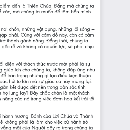
à điểm đến là Thiên Chúa, Đấng mà chúng ta
thể xác, mà chúng ta muốn để tâm hồn mình
g nơi chốn, những vật dụng, những lối sống —
gặp phải. Cùng với cám dỗ này, còn có cám
trở thành gánh nặng. Đồng thời, chúng ta
 gốc rễ và không có nguồn lực, sẽ phải chịu
ối diện với thách thức trước mắt phải là sự
ng giúp ích cho chúng ta, không đáp ứng nhu
ể trân trọng những gì tạo điều kiện thuận
sức hút to lớn mà sự giàu có này mang lại:
ắn kết được dệt nên trong bản sắc tinh
a họ lung lay? Đây chắc chắn là một thách
 năng của nó trong việc đơm hoa kết trái tốt
i hành hương. Bánh của Lời Chúa và Thánh
đề không phải là làm cho việc cử hành trở
vắng mặt của Người gây ra trong chúng ta