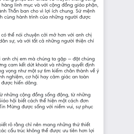
ới hàng linh mục và với cộng đồng giáo phận,
hánh Thần ban cho vì lợi ích chung. Sứ mệnh
nh cùng hành trình của những người được
 có thể nói chuyện cởi mở hơn với anh chị
ân sự, và với tất cả những người thiện chí
tới anh chị em mà chúng ta gặp — đặt chúng
hững cam kết dứt khoát và những quyết định
vang vọng như một sự tìm kiếm chân thành về ý
kinh nghiệm, cơ hội hay cảm giác an toàn
i được hiến dâng.
n từ những cộng đồng sống động, từ những
iáo hội biết cách thể hiện một cách đơn
 Tin Mừng được sống với niềm vui, sự phục
ết rõ rằng chỉ nên mang những thứ thiết
ác cấu trúc không thể được ưu tiên hơn lợi