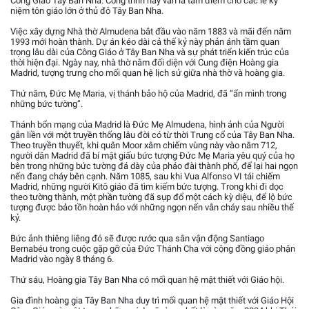
Công Giáo Tây Ban Nha. Công trình này vẫn là tâm điểm cho các lễ kỷ
niệm tôn giáo lớn ở thủ đô Tây Ban Nha.
Việc xây dựng Nhà thờ Almudena bắt đầu vào năm 1883 và mãi đến năm
1993 mới hoàn thành. Dự án kéo dài cả thế kỷ này phản ánh tầm quan
trọng lâu dài của Công Giáo ở Tây Ban Nha và sự phát triển kiến trúc của
thời hiện đại. Ngày nay, nhà thờ nằm đối diện với Cung điện Hoàng gia
Madrid, tượng trưng cho mối quan hệ lịch sử giữa nhà thờ và hoàng gia.
Thứ năm, Đức Mẹ Maria, vị thánh bảo hộ của Madrid, đã “ẩn mình trong
những bức tường”.
Thánh bổn mạng của Madrid là Đức Mẹ Almudena, hình ảnh của Người
gắn liền với một truyền thống lâu đời có từ thời Trung cổ của Tây Ban Nha.
Theo truyền thuyết, khi quân Moor xâm chiếm vùng này vào năm 712,
người dân Madrid đã bí mật giấu bức tượng Đức Mẹ Maria yêu quý của họ
bên trong những bức tường đá dày của pháo đài thành phố, để lại hai ngọn
nến đang cháy bên cạnh. Năm 1085, sau khi Vua Alfonso VI tái chiếm
Madrid, những người Kitô giáo đã tìm kiếm bức tượng. Trong khi đi dọc
theo tường thành, một phần tường đã sụp đổ một cách kỳ diệu, để lộ bức
tượng được bảo tồn hoàn hảo với những ngọn nến vẫn cháy sau nhiều thế
kỷ.
Bức ảnh thiêng liêng đó sẽ được rước qua sân vận động Santiago
Bernabéu trong cuộc gặp gỡ của Đức Thánh Cha với cộng đồng giáo phận
Madrid vào ngày 8 tháng 6.
Thứ sáu, Hoàng gia Tây Ban Nha có mối quan hệ mật thiết với Giáo hội.
Gia đình hoàng gia Tây Ban Nha duy trì mối quan hệ mật thiết với Giáo Hội