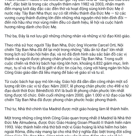
Mẹ”, đặc biệt là trong các chuyến thăm năm 1982 và 2003, nhấn mạnh
đến mạng lưới dày đặc các đền thờ và hoạt động sùng kính Đức Mẹ ở
nước này. Tây Ban Nha thực sự có rất nhiều thánh địa Đức Mẹ — từ các
vương cung thánh đường lớn đến những nhà nguyện nhỏ trên đỉnh đồi —
đến nỗi hầu như mọi vùng miền đều có danh hiệu, lễ hội và cuộc hành
hương riêng dành cho Đức Mẹ.
Thứ ba, Đây là nơi lưu giữ những chứng nhân và những vị tử đạo Kitô giáo.
Theo nhà sử học người Tây Ban Nha, Đức ông Vicente Carcel Orti, Nội
chiến Tây Ban Nha đã để lại một trong những “dấu ấn tử đạo” lớn nhất
trong lịch sử Giáo hội hiện đại, và nó đã định hình sâu sắc bản đồ các vị
thánh và người được phong chân phước của Tây Ban Nha. Trong suốt
cuộc chiến và thời kỳ bách hại rộng lớn hơn, khoảng 6.832 giám mục, linh
mục, tu sĩ và nữ tu đã bị giết vì đức tin của họ, cùng với hàng ngàn tín hữu
Công Giáo giáo dân đã liều mạng để bảo vệ giáo sĩ và tu sĩ.
Từ cuộc bách hại quy mô lớn này, Giáo hội đã dần dần công nhận một số
lượng rất lớn các vị tử đạo: Năm 2007, lễ phong chân phước cho 498 vị tử
đạo dưới thời Đức Bênêđíctô XVI là buổi lễ phong chân phước lớn nhất
từng được tổ chức. Đến cuối những năm 2000, gần 1.000 vị tử đạo của Nội
chiến Tây Ban Nha đã được phong chân phước hoặc phong thánh.
Thứ tư, Nhà thờ chính tòa Madrid được một giáo hoàng làm lễ thánh hiến.
Một trong những công trình Công Giáo quan trọng nhất ở Madrid là Nhà thờ
Đức Mẹ Almudena, được Đức Giáo Hoàng Gioan Phaolô II thánh hiến năm
1993. Việc thánh hiến nhà thờ bởi một vị Giáo hoàng là khá hiếm hoi bên
ngoài Rôma, điều này mang lại cho nhà thờ ý nghĩa đặc biệt trong đời sống