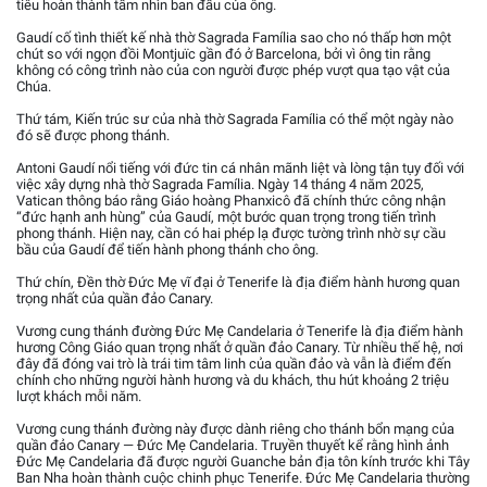
tiêu hoàn thành tầm nhìn ban đầu của ông.
Gaudí cố tình thiết kế nhà thờ Sagrada Família sao cho nó thấp hơn một
chút so với ngọn đồi Montjuïc gần đó ở Barcelona, bởi vì ông tin rằng
không có công trình nào của con người được phép vượt qua tạo vật của
Chúa.
Thứ tám, Kiến trúc sư của nhà thờ Sagrada Família có thể một ngày nào
đó sẽ được phong thánh.
Antoni Gaudí nổi tiếng với đức tin cá nhân mãnh liệt và lòng tận tụy đối với
việc xây dựng nhà thờ Sagrada Família. Ngày 14 tháng 4 năm 2025,
Vatican thông báo rằng Giáo hoàng Phanxicô đã chính thức công nhận
“đức hạnh anh hùng” của Gaudí, một bước quan trọng trong tiến trình
phong thánh. Hiện nay, cần có hai phép lạ được tường trình nhờ sự cầu
bầu của Gaudí để tiến hành phong thánh cho ông.
Thứ chín, Đền thờ Đức Mẹ vĩ đại ở Tenerife là địa điểm hành hương quan
trọng nhất của quần đảo Canary.
Vương cung thánh đường Đức Mẹ Candelaria ở Tenerife là địa điểm hành
hương Công Giáo quan trọng nhất ở quần đảo Canary. Từ nhiều thế hệ, nơi
đây đã đóng vai trò là trái tim tâm linh của quần đảo và vẫn là điểm đến
chính cho những người hành hương và du khách, thu hút khoảng 2 triệu
lượt khách mỗi năm.
Vương cung thánh đường này được dành riêng cho thánh bổn mạng của
quần đảo Canary — Đức Mẹ Candelaria. Truyền thuyết kể rằng hình ảnh
Đức Mẹ Candelaria đã được người Guanche bản địa tôn kính trước khi Tây
Ban Nha hoàn thành cuộc chinh phục Tenerife. Đức Mẹ Candelaria thường