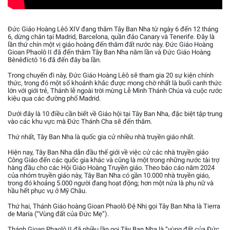
Đức Giáo Hoàng Lêô XIV đang thăm Tây Ban Nha từ ngày 6 đến 12 tháng
6, dừng chân tại Madrid, Barcelona, quần đảo Canary và Tenerife. Đây là
lần thứ chín một vị giáo hoàng đến thăm đất nước này. Đức Giáo Hoàng
Gioan Phaolô II đã đến thăm Tây Ban Nha năm lần và Đức Giáo Hoàng
Bênêđíctô 16 đã đến đây ba lần.
Trong chuyến đi này, Đức Giáo Hoàng Lêô sẽ tham gia 20 sự kiện chính
thức, trong đó một số khoảnh khắc được mong chờ nhất là buổi canh thức
lớn với giới trẻ, Thánh lễ ngoài trời mừng Lễ Mình Thánh Chúa và cuộc rước
kiệu qua các đường phố Madrid.
Dưới đây là 10 điều cần biết về Giáo hội tại Tây Ban Nha, đặc biệt tập trung
vào các khu vực mà Đức Thánh Cha sẽ đến thăm.
Thứ nhất, Tây Ban Nha là quốc gia cử nhiều nhà truyền giáo nhất.
Hiện nay, Tây Ban Nha dẫn đầu thế giới về việc cử các nhà truyền giáo
Công Giáo đến các quốc gia khác và cũng là một trong những nước tài trợ
hàng đầu cho các Hội Giáo Hoàng Truyền giáo. Theo báo cáo năm 2024
của nhóm truyền giáo này, Tây Ban Nha có gần 10.000 nhà truyền giáo,
trong đó khoảng 5.000 người đang hoạt động; hơn một nửa là phụ nữ và
hầu hết phục vụ ở Mỹ Châu.
Thứ hai, Thánh Giáo hoàng Gioan Phaolô Đệ Nhị gọi Tây Ban Nha là Tierra
de María (“Vùng đất của Đức Mẹ”).
Thánh Gioan Phaolô II đã nhiều lần gọi Tây Ban Nha là “vùng đất của Đức