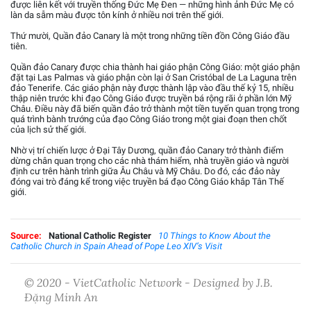
được liên kết với truyền thống Đức Mẹ Đen — những hình ảnh Đức Mẹ có
làn da sẫm màu được tôn kính ở nhiều nơi trên thế giới.
Thứ mười, Quần đảo Canary là một trong những tiền đồn Công Giáo đầu
tiên.
Quần đảo Canary được chia thành hai giáo phận Công Giáo: một giáo phận
đặt tại Las Palmas và giáo phận còn lại ở San Cristóbal de La Laguna trên
đảo Tenerife. Các giáo phận này được thành lập vào đầu thế kỷ 15, nhiều
thập niên trước khi đạo Công Giáo được truyền bá rộng rãi ở phần lớn Mỹ
Châu. Điều này đã biến quần đảo trở thành một tiền tuyến quan trọng trong
quá trình bành trướng của đạo Công Giáo trong một giai đoạn then chốt
của lịch sử thế giới.
Nhờ vị trí chiến lược ở Đại Tây Dương, quần đảo Canary trở thành điểm
dừng chân quan trọng cho các nhà thám hiểm, nhà truyền giáo và người
định cư trên hành trình giữa Âu Châu và Mỹ Châu. Do đó, các đảo này
đóng vai trò đáng kể trong việc truyền bá đạo Công Giáo khắp Tân Thế
giới.
Source:
National Catholic Register
10 Things to Know About the
Catholic Church in Spain Ahead of Pope Leo XIV’s Visit
© 2020 - VietCatholic Network - Designed by J.B.
Đặng Minh An