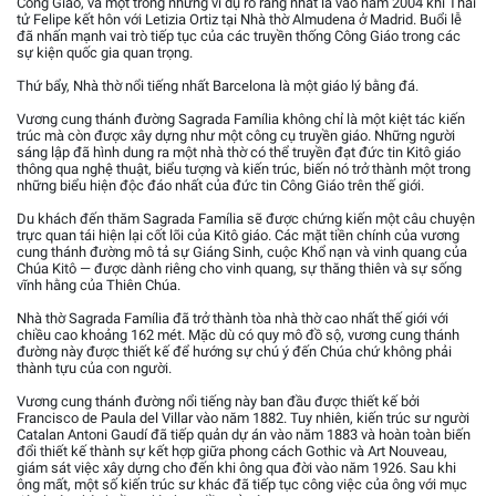
Công Giáo, và một trong những ví dụ rõ ràng nhất là vào năm 2004 khi Thái
tử Felipe kết hôn với Letizia Ortiz tại Nhà thờ Almudena ở Madrid. Buổi lễ
đã nhấn mạnh vai trò tiếp tục của các truyền thống Công Giáo trong các
sự kiện quốc gia quan trọng.
Thứ bẩy, Nhà thờ nổi tiếng nhất Barcelona là một giáo lý bằng đá.
Vương cung thánh đường Sagrada Família không chỉ là một kiệt tác kiến
trúc mà còn được xây dựng như một công cụ truyền giáo. Những người
sáng lập đã hình dung ra một nhà thờ có thể truyền đạt đức tin Kitô giáo
thông qua nghệ thuật, biểu tượng và kiến trúc, biến nó trở thành một trong
những biểu hiện độc đáo nhất của đức tin Công Giáo trên thế giới.
Du khách đến thăm Sagrada Família sẽ được chứng kiến một câu chuyện
trực quan tái hiện lại cốt lõi của Kitô giáo. Các mặt tiền chính của vương
cung thánh đường mô tả sự Giáng Sinh, cuộc Khổ nạn và vinh quang của
Chúa Kitô — được dành riêng cho vinh quang, sự thăng thiên và sự sống
vĩnh hằng của Thiên Chúa.
Nhà thờ Sagrada Família đã trở thành tòa nhà thờ cao nhất thế giới với
chiều cao khoảng 162 mét. Mặc dù có quy mô đồ sộ, vương cung thánh
đường này được thiết kế để hướng sự chú ý đến Chúa chứ không phải
thành tựu của con người.
Vương cung thánh đường nổi tiếng này ban đầu được thiết kế bởi
Francisco de Paula del Villar vào năm 1882. Tuy nhiên, kiến trúc sư người
Catalan Antoni Gaudí đã tiếp quản dự án vào năm 1883 và hoàn toàn biến
đổi thiết kế thành sự kết hợp giữa phong cách Gothic và Art Nouveau,
giám sát việc xây dựng cho đến khi ông qua đời vào năm 1926. Sau khi
ông mất, một số kiến trúc sư khác đã tiếp tục công việc của ông với mục