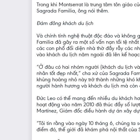
Trong khi Montserrat là trung tâm tôn giáo 
Sagrada Familia, ông nói thêm.
Đám đông khách du lịch
Và chính tính nghệ thuật độc đáo và không 
Familia đã gây ra một số vấn nạn tồi tệ nhất 
các con phố đối diện nhà thờ đầy rẫy các 
vào khách du lịch năm ngoái đã lên kế hoạc
“Ở đâu có hai nhóm người (khách du lịch và
nhân tốt đẹp nhất,” cha xứ của Sagrada Famil
khủng hoảng nhỏ này trở thành những khó khă
người hành hương và khách du lịch mà còn 
Đức Leo có thể mang đến nhiều du khách hơ
hoạt động vào năm 2010 đã thúc đẩy số lượt 
Martínez, Giám đốc điều hành dự án xây dự
“Tôi tin rằng vào ngày 10 tháng 6, chúng ta 
điểm đó, thế giới đã khám phá nội thất của