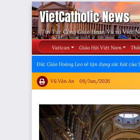
VietCatholic News
Tin Tức Công Giáo Hoàn Vũ và Việt 
Vatican
Giáo Hội Việt Nam
Thô
Đức Giáo Hoàng Leo sẽ tận dụng sức hút của S
Vũ Văn An
09/Jun/2026