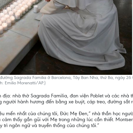
đường Sagrada Familia ở Barcelona, Tây Ban Nha, thứ Ba, ngày 26
: Emilio Morenatti/AP.)
địa: nhà thờ Sagrada Familia, đan viện Poblet và các nhà 
hững người hành hương đến bằng xe buýt, cáp treo, đường sắ
êu mến nhất của chúng tôi, Đức Mẹ Đen,” nhà thần học người 
ảm thấy gần gũi với Mẹ trong những lúc cần thiết. Montserr
trì ngôn ngữ và truyền thống của chúng tôi.”