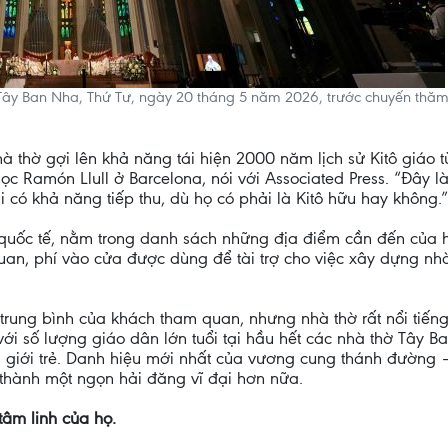
 Tây Ban Nha, Thứ Tư, ngày 20 tháng 5 năm 2026, trước chuyến thă
thờ gợi lên khả năng tái hiện 2000 năm lịch sử Kitô giáo t
ọc Ramón Llull ở Barcelona, nói với Associated Press. “Đây là
 có khả năng tiếp thu, dù họ có phải là Kitô hữu hay không.”
 quốc tế, nằm trong danh sách những địa điểm cần đến của 
, phí vào cửa được dùng để tài trợ cho việc xây dựng nhà 
 trung bình của khách tham quan, nhưng nhà thờ rất nổi tiếng
 với số lượng giáo dân lớn tuổi tại hầu hết các nhà thờ Tây
ới giới trẻ. Danh hiệu mới nhất của vương cung thánh đường 
thành một ngọn hải đăng vĩ đại hơn nữa.
tâm linh của họ.