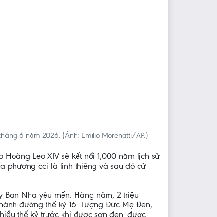
tháng 6 năm 2026. (Ảnh: Emilio Morenatti/AP.)
o Hoàng Leo XIV sẽ kết nối 1,000 năm lịch sử
a phương coi là linh thiêng và sau đó cử
ây Ban Nha yêu mến. Hàng năm, 2 triệu
thánh đường thế kỷ 16. Tượng Đức Mẹ Đen,
iều thế kỷ trước khi được sơn đen, được