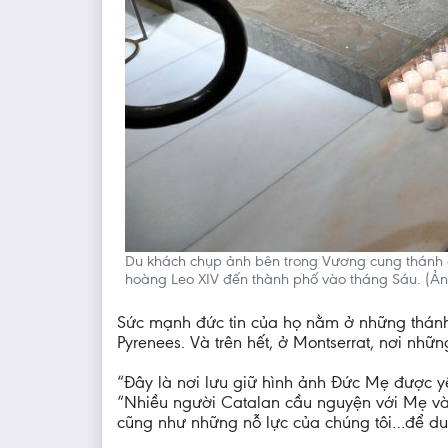
Du khách chụp ảnh bên trong Vương cung thánh 
hoàng Leo XIV đến thành phố vào tháng Sáu. (Ảnh
Sức mạnh đức tin của họ nằm ở những thánh 
Pyrenees. Và trên hết, ở Montserrat, nơi n
“Đây là nơi lưu giữ hình ảnh Đức Mẹ được y
“Nhiều người Catalan cầu nguyện với Mẹ và c
cũng như những nỗ lực của chúng tôi…để duy 