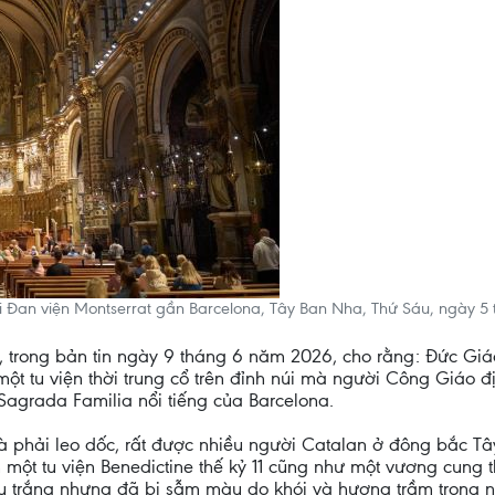
 Đan viện Montserrat gần Barcelona, Tây Ban Nha, Thứ Sáu, ngày 5 
, trong bản tin ngày 9 tháng 6 năm 2026, cho rằng: Đức Giá
ột tu viện thời trung cổ trên đỉnh núi mà người Công Giáo đị
agrada Familia nổi tiếng của Barcelona.
và phải leo dốc, rất được nhiều người Catalan ở đông bắc T
ột tu viện Benedictine thế kỷ 11 cũng như một vương cung 
 trắng nhưng đã bị sẫm màu do khói và hương trầm trong nh