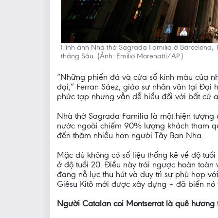
Hình ảnh Nhà thờ Sagrada Familia ở Barcelona,
tháng Sáu. (Ảnh: Emilio Morenatti/AP.)
“Những phiến đá và cửa sổ kính màu của nhà 
đại,” Ferran Sáez, giáo sư nhân văn tại Đại h
phức tạp nhưng vẫn dễ hiểu đối với bất cứ ai
Nhà thờ Sagrada Familia là một hiện tượng
nước ngoài chiếm 90% lượng khách tham quan
đến thăm nhiều hơn người Tây Ban Nha.
Mặc dù không có số liệu thống kê về độ tuổi
ở độ tuổi 20. Điều này trái ngược hoàn toàn
đang nỗ lực thu hút và duy trì sự phù hợp v
Giêsu Kitô mới được xây dựng – đã biến nó 
Người Catalan coi Montserrat là quê hương 