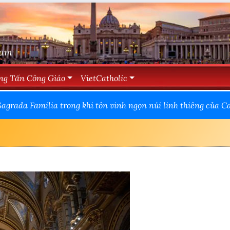
Nam
ng Tấn Công Giáo
VietCatholic
agrada Familia trong khi tôn vinh ngọn núi linh thiêng của C