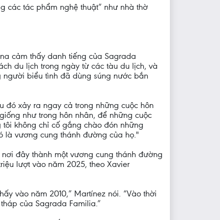
ong các tác phẩm nghệ thuật” như nhà thờ
lona cảm thấy danh tiếng của Sagrada
ách du lịch trong ngày từ các tàu du lịch, và
 người biểu tình đã dùng súng nước bắn
ều đó xảy ra ngay cả trong những cuộc hôn
g, giống như trong hôn nhân, để những cuộc
ng tôi không chỉ cố gắng chào đón những
ó là vương cung thánh đường của họ."
n nơi đây thành một vương cung thánh đường
riệu lượt vào năm 2025, theo Xavier
thấy vào năm 2010,” Martínez nói. “Vào thời
 tháp của Sagrada Familia.”