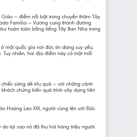
 Giáo — điểm nổi bật trong chuyến thăm Tây
agrada Familia — Vương cung thánh đường
như hoàn toàn bằng tiếng Tây Ban Nha trong
 ở một quốc gia nơi đức tin đang suy yếu,
. Tuy nhiên, hai địa điểm này có một mối
 chiếc sừng dê trĩu quả — với những cảnh
 khách chứng kiến quá trình xây dựng liên
áo Hoàng Leo XIII, người cùng tên với Đức
do tại sao nó đã thu hút hàng triệu người.