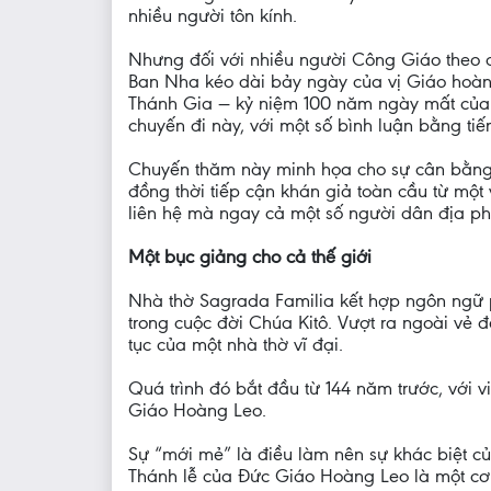
nhiều người tôn kính.
Nhưng đối với nhiều người Công Giáo theo d
Ban Nha kéo dài bảy ngày của vị Giáo hoàng
Thánh Gia — kỷ niệm 100 năm ngày mất của 
chuyến đi này, với một số bình luận bằng tiế
Chuyến thăm này minh họa cho sự cân bằng củ
đồng thời tiếp cận khán giả toàn cầu từ một
liên hệ mà ngay cả một số người dân địa p
Một bục giảng cho cả thế giới
Nhà thờ Sagrada Familia kết hợp ngôn ngữ ph
trong cuộc đời Chúa Kitô. Vượt ra ngoài vẻ 
tục của một nhà thờ vĩ đại.
Quá trình đó bắt đầu từ 144 năm trước, với 
Giáo Hoàng Leo.
Sự “mới mẻ” là điều làm nên sự khác biệt của
Thánh lễ của Đức Giáo Hoàng Leo là một cơ 