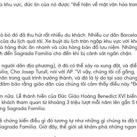
của khu vực, đức tin của nó được “thể hiện về mặt văn hóa tr
gò bó đó đã thu hút rất nhiều du khách. Nhiều cư dân Barce
của du lịch quá tải. Xe buýt du lịch tràn ngập khu vực với kh
nhà hàng thức ăn nhanh và cửa hàng bán đồ lưu niệm. Những
h đến Sagrada Familia cho đến khi bị cảnh sát ngăn chặn.
 người dân địa phương), ở đó có thể xảy ra xung đột, và đi
ia, Cha Josep Turull, nói với AP. “Vì vậy, chúng tôi cố gắn
n trong quá trình trưởng thành, và đó là lý do tại sao chú
đảm bảo rằng giáo dân của chúng tôi cảm thấy điều này "Đ
n nữa. Lễ thánh hiến của Đức Giáo Hoàng Benedict XVI biế
khách tham quan từ khoảng 3 triệu lượt mỗi năm lên gần 5 t
ng Sagrada Familia.
sẽ chứng kiến điều gì đó tương tự như những gì chúng ta đã 
 Sagrada Familia. Giờ đây, thế giới sẽ khám phá những ngọn