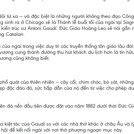
õi từ xa — và đặc biệt là những người không theo đạo Công
 sinh ra ở Chicago sẽ là Thánh lễ buổi tối của ngài tại S
kiến trúc sư Antoni Gaudí. Đức Giáo Hoàng Leo sẽ nói gần 
ng Catalan.
a ngài trong việc duy trì các truyền thống tôn giáo lâu đời
 vương cung thánh đường thu hút khách du lịch hơn là tín hữu
hương cũng không biết.
ổ quát của thiên nhiên — cây cối, chim chóc, bò sát, những
đẹp độc đáo đó, sức hấp dẫn của nó đến từ việc cho phép du
viên đá nền đầu tiên được đặt vào năm 1882 dưới thời Đức Gi
 kiệt tác của Gaudí so với các nhà thờ khác ở châu Âu và lý 
hội để kết nối ngài với nơi thờ phượng ngoạn mục này.