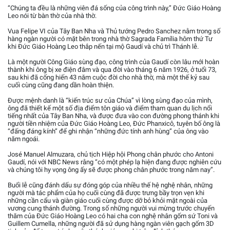
“Chúng ta đều là những viên đá sống của công trình này,” Đức Giáo Hoàng
Leo nói từ bàn thờ của nhà thờ.
Vua Felipe VI của Tây Ban Nha và Thủ tướng Pedro Sanchez nằm trong số
hàng ngàn người có mặt bên trong nhà thờ Sagrada Família hôm thứ Tư
khi Đức Giáo Hoàng Leo thắp nến tại mộ Gaudí và chủ trì Thánh lễ.
Là một người Công Giáo sùng đạo, công trình của Gaudí còn lâu mới hoàn
thành khi ông bị xe điện đâm và qua đời vào tháng 6 năm 1926, ở tuổi 73,
sau khi đã cống hiến 43 năm cuộc đời cho nhà thờ, mà một thế kỷ sau
cuối cùng cũng đang dần hoàn thiện.
Được mệnh danh là “kiến trúc sư của Chúa” vì lòng sùng đạo của mình,
ông đã thiết kế một số địa điểm tôn giáo và điểm tham quan du lịch nổi
tiếng nhất của Tây Ban Nha, và được đưa vào con đường phong thánh khi
người tiền nhiệm của Đức Giáo Hoàng Leo, Đức Phanxicô, tuyên bố ông là
“đấng đáng kính” để ghi nhận “những đức tính anh hùng” của ông vào
năm ngoái.
José Manuel Almuzara, chủ tịch Hiệp hội Phong chân phước cho Antoni
Gaudí, nói với NBC News rằng “có một phép lạ hiện đang được nghiên cứu
và chúng tôi hy vọng ông ấy sẽ được phong chân phước trong năm nay”.
Buổi lễ cũng đánh dấu sự đóng góp của nhiều thế hệ nghệ nhân, những
người mà tác phẩm của họ cuối cùng đã được trưng bầy trọn vẹn khi
những cần cẩu và giàn giáo cuối cùng được dỡ bỏ khỏi mặt ngoài của
vương cung thánh đường. Trong số những người vui mừng trước chuyến
thăm của Đức Giáo Hoàng Leo có hai cha con nghệ nhân gốm sứ Toni và
Guillem Cumella, những người đã sử dụng hàng ngàn viên gạch gốm 3D