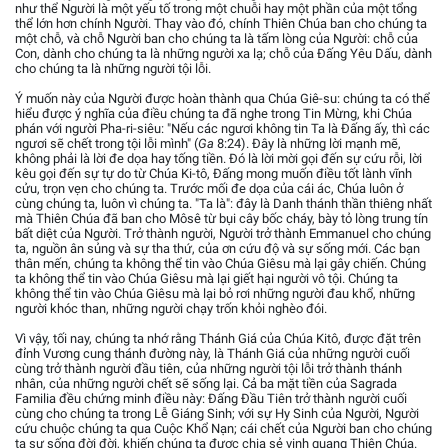
như thể Người là một yếu tố trong một chuỗi hay một phần của một tổng
thể lớn hơn chính Người. Thay vào đó, chính Thiên Chúa ban cho chúng ta
một chỗ, và chỗ Người ban cho chúng ta là tấm lòng của Người: chỗ của
Con, dành cho chúng ta là những người xa lạ; chỗ của Đấng Yêu Dấu, dành
cho chúng ta là những người tội lỗi.
Ý muốn này của Người được hoàn thành qua Chúa Giê-su: chúng ta có thể
hiểu được ý nghĩa của điều chúng ta đã nghe trong Tin Mừng, khi Chúa
phán với người Pha-ri-siêu: "Nếu các ngươi không tin Ta là Đấng ấy, thì các
ngươi sẽ chết trong tội lỗi mình" (
Ga
8:24). Đây là những lời mạnh mẽ,
không phải là lời đe dọa hay tống tiền. Đó là lời mời gọi đến sự cứu rỗi, lời
kêu gọi đến sự tự do từ Chúa Ki-tô, Đấng mong muốn điều tốt lành vĩnh
cửu, trọn vẹn cho chúng ta. Trước mối đe dọa của cái ác, Chúa luôn ở
cùng chúng ta, luôn vì chúng ta. "Ta là": đây là Danh thánh thần thiêng nhất
mà Thiên Chúa đã ban cho Môsê từ bụi cây bốc cháy, bày tỏ lòng trung tín
bất diệt của Người. Trở thành người, Người trở thành Emmanuel cho chúng
ta, nguồn ân sủng và sự tha thứ, của ơn cứu độ và sự sống mới. Các bạn
thân mến, chúng ta không thể tin vào Chúa Giêsu mà lại gây chiến. Chúng
ta không thể tin vào Chúa Giêsu mà lại giết hại người vô tội. Chúng ta
không thể tin vào Chúa Giêsu mà lại bỏ rơi những người đau khổ, những
người khóc than, những người chạy trốn khỏi nghèo đói.
Vì vậy, tối nay, chúng ta nhớ rằng Thánh Giá của Chúa Kitô, được đặt trên
đỉnh Vương cung thánh đường này, là Thánh Giá của những người cuối
cùng trở thành người đầu tiên, của những người tội lỗi trở thành thánh
nhân, của những người chết sẽ sống lại. Cả ba mặt tiền của Sagrada
Familia đều chứng minh điều này: Đấng Đầu Tiên trở thành người cuối
cùng cho chúng ta trong Lễ Giáng Sinh; với sự Hy Sinh của Người, Người
cứu chuộc chúng ta qua Cuộc Khổ Nạn; cái chết của Người ban cho chúng
ta sự sống đời đời, khiến chúng ta được chia sẻ vinh quang Thiên Chúa.