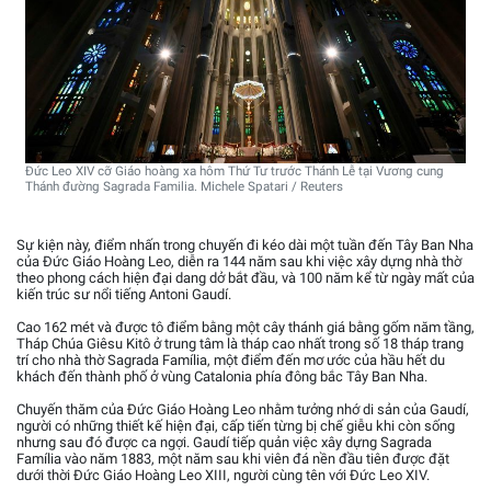
Đức Leo XIV cỡ Giáo hoàng xa hôm Thứ Tư trước Thánh Lễ tại Vương cung
Thánh đường Sagrada Familia. Michele Spatari / Reuters
Sự kiện này, điểm nhấn trong chuyến đi kéo dài một tuần đến Tây Ban Nha
của Đức Giáo Hoàng Leo, diễn ra 144 năm sau khi việc xây dựng nhà thờ
theo phong cách hiện đại dang dở bắt đầu, và 100 năm kể từ ngày mất của
kiến trúc sư nổi tiếng Antoni Gaudí.
Cao 162 mét và được tô điểm bằng một cây thánh giá bằng gốm năm tầng,
Tháp Chúa Giêsu Kitô ở trung tâm là tháp cao nhất trong số 18 tháp trang
trí cho nhà thờ Sagrada Família, một điểm đến mơ ước của hầu hết du
khách đến thành phố ở vùng Catalonia phía đông bắc Tây Ban Nha.
Chuyến thăm của Đức Giáo Hoàng Leo nhằm tưởng nhớ di sản của Gaudí,
người có những thiết kế hiện đại, cấp tiến từng bị chế giễu khi còn sống
nhưng sau đó được ca ngợi. Gaudí tiếp quản việc xây dựng Sagrada
Família vào năm 1883, một năm sau khi viên đá nền đầu tiên được đặt
dưới thời Đức Giáo Hoàng Leo XIII, người cùng tên với Đức Leo XIV.