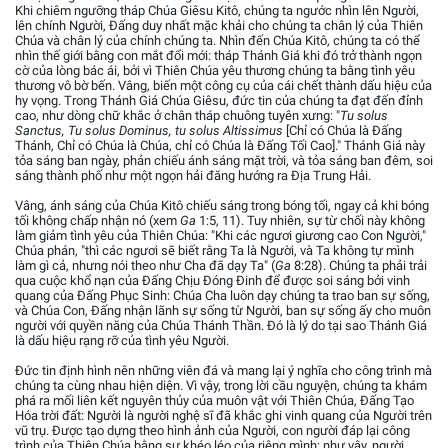
Khi chiêm ngưỡng tháp Chúa Giêsu Kitô, chúng ta ngước nhìn lên Người,
lên chính Người, Đấng duy nhất mặc khải cho chúng ta chân lý của Thiên
Chúa và chân lý của chính chúng ta. Nhìn đến Chúa Kitô, chúng ta có thể
nhìn thế giới bằng con mắt đổi mới: tháp Thánh Giá khi đó trở thành ngọn
cờ của lòng bác ái, bởi vì Thiên Chúa yêu thương chúng ta bằng tình yêu
thương vô bờ bến. Vâng, biến một công cụ của cái chết thành dấu hiệu của
hy vọng. Trong Thánh Giá Chúa Giêsu, đức tin của chúng ta đạt đến đỉnh
cao, như dòng chữ khắc ở chân tháp chuông tuyên xưng: "
Tu solus
Sanctus, Tu solus Dominus, tu solus Altissimus
[Chỉ có Chúa là Đấng
Thánh, Chỉ có Chúa là Chúa, chỉ có Chúa là Đấng Tối Cao]." Thánh Giá này
tỏa sáng ban ngày, phản chiếu ánh sáng mặt trời, và tỏa sáng ban đêm, soi
sáng thành phố như một ngọn hải đăng hướng ra Địa Trung Hải.
Vâng, ánh sáng của Chúa Kitô chiếu sáng trong bóng tối, ngay cả khi bóng
tối không chấp nhận nó (xem
Ga
1:5, 11). Tuy nhiên, sự từ chối này không
làm giảm tình yêu của Thiên Chúa: "Khi các ngươi giương cao Con Người,"
Chúa phán, "thì các ngươi sẽ biết rằng Ta là Người, và Ta không tự mình
làm gì cả, nhưng nói theo như Cha đã dạy Ta" (
Ga
8:28). Chúng ta phải trải
qua cuộc khổ nạn của Đấng Chịu Đóng Đinh để được soi sáng bởi vinh
quang của Đấng Phục Sinh: Chúa Cha luôn dạy chúng ta trao ban sự sống,
và Chúa Con, Đấng nhận lãnh sự sống từ Người, ban sự sống ấy cho muôn
người với quyền năng của Chúa Thánh Thần. Đó là lý do tại sao Thánh Giá
là dấu hiệu rạng rỡ của tình yêu Người.
Đức tin định hình nên những viên đá và mang lại ý nghĩa cho công trình mà
chúng ta cùng nhau hiện diện. Vì vậy, trong lời cầu nguyện, chúng ta khám
phá ra mối liên kết nguyên thủy của muôn vật với Thiên Chúa, Đấng Tạo
Hóa trời đất: Người là người nghệ sĩ đã khắc ghi vinh quang của Người trên
vũ trụ. Được tạo dựng theo hình ảnh của Người, con người đáp lại công
trình của Thiên Chúa bằng sự khéo léo của riêng mình: như vậy, người