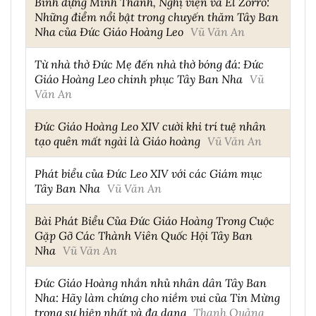
Bình đựng Mình Thánh, Nghị viện và El Zorro:
Những điểm nổi bật trong chuyến thăm Tây Ban
Nha của Đức Giáo Hoàng Leo
Vũ Văn An
Từ nhà thờ Đức Mẹ đến nhà thờ bóng đá: Đức
Giáo Hoàng Leo chinh phục Tây Ban Nha
Vũ
Văn An
Đức Giáo Hoàng Leo XIV cười khi trí tuệ nhân
tạo quên mất ngài là Giáo hoàng
Vũ Văn An
Phát biểu của Đức Leo XIV với các Giám mục
Tây Ban Nha
Vũ Văn An
Bài Phát Biểu Của Đức Giáo Hoàng Trong Cuộc
Gặp Gỡ Các Thành Viên Quốc Hội Tây Ban
Nha
Vũ Văn An
Đức Giáo Hoàng nhắn nhủ nhân dân Tây Ban
Nha: Hãy làm chứng cho niềm vui của Tin Mừng
trong sự hiệp nhất và đa dạng
Thanh Quảng