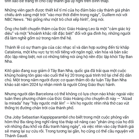
tinh xảo để trang trí cho cây thánh giá uy nghi trên đỉnh tháp.
Những viên gạch được thiết kế tỉ mỉ của họ đảm bảo cây thánh giá phản
chiếu ánh sáng mặt trời “vào mọi thời điểm trong ngày”, Guillem nói với
NBC News. “Nó giống như một trò chơi xếp hình”, ông nói.
Ông cho biết chuyến thăm của Đức Giáo Hoàng Leo là một “cảm giác kỳ
diệu” và một “khoảnh khắc rất đặc biệt” đối với gia đình họ, những người
đã làm nghề gốm sứ trong năm thế hệ.
Thánh lễ có sự tham gia của các nhạc sĩ và dàn hợp xướng đến từ khắp
Catalonia, một khu vực tự trị nổi tiếng với ngôn ngữ, văn hóa và bản sắc
độc lập riêng biệt, nơi có những tiếng nói ủng hộ nền độc lập khỏi Tây Ban
Nha.
Kitô giáo đang suy giảm ở Tây Ban Nha, quốc gia đã trải qua một cuộc
khủng hoảng tôn giáo vào cuối thế kỷ 20 trong quá trình trở lại chế độ dân
chủ. Một trong năm người được cơ quan thăm dò dư luận Tây Ban Nha
khảo sát năm 2024 tự nhận mình là người Công Giáo thực hành.
Nhưng người dân Barcelona có thể không có lựa chọn nào khác ngoài việc
tuân theo phương châm của Đức Giáo Hoàng cho chuyến đi này — “Alzad
la mirada” hay “hãy ngước mắt lên” — khi họ ngước nhìn nhà thờ cao vút
thống trị đường chân trời của thành phố.
Cha Joby Sebastian Kappipparambil cho biết trong một cuộc phỏng vấn
hôm thứ Ba rằng ông nghĩ rằng tòa tháp sẽ nâng cao “phản ứng của họ đối
với những đau khổ và đấu tranh hàng ngày”, và việc nhìn vào cây thánh giá
sẽ mang lại sự cứu rỗi. Trong tương lai gần, họ cũng có thể cầu nguyện với
Thánh Gaudí.