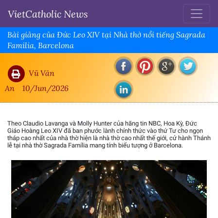
VietCatholic News
Bài giảng của Đức Leo XIV tại Nhà thờ nổi tiếng Sagrada
Familia, Barcelona
Vũ Văn
An
10/Jun/2026
Theo Claudio Lavanga và Molly Hunter của hãng tin NBC, Hoa Kỳ, Đức
Giáo Hoàng Leo XIV đã ban phước lành chính thức vào thứ Tư cho ngọn
tháp cao nhất của nhà thờ hiện là nhà thờ cao nhất thế giới, cử hành Thánh
lễ tại nhà thờ Sagrada Família mang tính biểu tượng ở Barcelona.