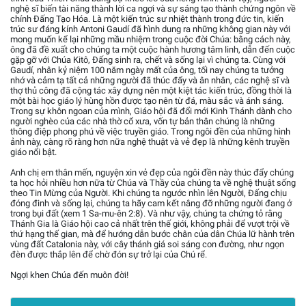
nghệ sĩ biến tài năng thành lời ca ngợi và sự sáng tạo thành chứng ngôn về
chính Đấng Tạo Hóa. Là một kiến trúc sư nhiệt thành trong đức tin, kiến
trúc sư đáng kính Antoni Gaudí đã hình dung ra những không gian này với
mong muốn kể lại những mầu nhiệm trong cuộc đời Chúa: bằng cách này,
ông đã đề xuất cho chúng ta một cuộc hành hương tâm linh, dẫn đến cuộc
gặp gỡ với Chúa Kitô, Đấng sinh ra, chết và sống lại vì chúng ta. Cùng với
Gaudí, nhân kỷ niệm 100 năm ngày mất của ông, tối nay chúng ta tưởng
nhớ và cảm tạ tất cả những người đã thúc đẩy và ân nhân, các nghệ sĩ và
thợ thủ công đã cộng tác xây dựng nên một kiệt tác kiến trúc, đồng thời là
một bài học giáo lý hùng hồn được tạo nên từ đá, màu sắc và ánh sáng.
Trong sự khôn ngoan của mình, Giáo hội đã đổi mới Kinh Thánh dành cho
người nghèo của các nhà thờ cổ xưa, vốn tự bản thân chúng là những
thông điệp phong phú về việc truyền giáo. Trong ngôi đền của những hình
ảnh này, càng rõ ràng hơn nữa nghệ thuật và vẻ đẹp là những kênh truyền
giáo nổi bật.
Anh chị em thân mến, nguyện xin vẻ đẹp của ngôi đền này thúc đẩy chúng
ta học hỏi nhiều hơn nữa từ Chúa và Thầy của chúng ta về nghệ thuật sống
theo Tin Mừng của Người. Khi chúng ta ngước nhìn lên Người, Đấng chịu
đóng đinh và sống lại, chúng ta hãy cam kết nâng đỡ những người đang ở
trong bụi đất (xem 1 Sa-mu-ên 2:8). Và như vậy, chúng ta chứng tỏ rằng
Thánh Gia là Giáo hội cao cả nhất trên thế giới, không phải để vượt trội về
thứ hạng thế gian, mà để hướng dẫn bước chân của dân Chúa lữ hành trên
vùng đất Catalonia này, với cây thánh giá soi sáng con đường, như ngọn
đèn được thắp lên để chờ đón sự trở lại của Chú rể.
Ngợi khen Chúa đến muôn đời!