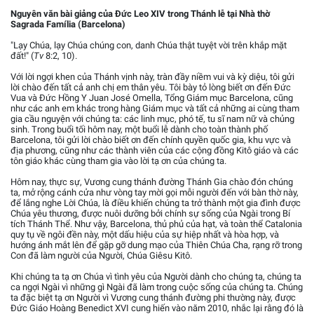
Nguyên văn bài giảng của Đức Leo XIV trong Thánh lễ tại Nhà thờ
Sagrada Família (Barcelona)
"Lạy Chúa, lạy Chúa chúng con, danh Chúa thật tuyệt vời trên khắp mặt
đất!" (
Tv
8:2, 10).
Với lời ngợi khen của Thánh vịnh này, tràn đầy niềm vui và kỳ diệu, tôi gửi
lời chào đến tất cả anh chị em thân yêu. Tôi bày tỏ lòng biết ơn đến Đức
Vua và Đức Hồng Y Juan José Omella, Tổng Giám mục Barcelona, cũng
như các anh em khác trong hàng Giám mục và tất cả những ai cùng tham
gia cầu nguyện với chúng ta: các linh mục, phó tế, tu sĩ nam nữ và chủng
sinh. Trong buổi tối hôm nay, một buổi lễ dành cho toàn thành phố
Barcelona, tôi gửi lời chào biết ơn đến chính quyền quốc gia, khu vực và
địa phương, cũng như các thành viên của các cộng đồng Kitô giáo và các
tôn giáo khác cùng tham gia vào lời tạ ơn của chúng ta.
Hôm nay, thực sự, Vương cung thánh đường Thánh Gia chào đón chúng
ta, mở rộng cánh cửa như vòng tay mời gọi mỗi người đến với bàn thờ này,
để lắng nghe Lời Chúa, là điều khiến chúng ta trở thành một gia đình được
Chúa yêu thương, được nuôi dưỡng bởi chính sự sống của Ngài trong Bí
tích Thánh Thể. Như vậy, Barcelona, thủ phủ của hạt, và toàn thể Catalonia
quy tụ về ngôi đền này, một dấu hiệu của sự hiệp nhất và hòa hợp, và
hướng ánh mắt lên để gặp gỡ dung mạo của Thiên Chúa Cha, rạng rỡ trong
Con đã làm người của Người, Chúa Giêsu Kitô.
Khi chúng ta tạ ơn Chúa vì tình yêu của Người dành cho chúng ta, chúng ta
ca ngợi Ngài vì những gì Ngài đã làm trong cuộc sống của chúng ta. Chúng
ta đặc biệt tạ ơn Người vì Vương cung thánh đường phi thường này, được
Đức Giáo Hoàng Benedict XVI cung hiến vào năm 2010, nhắc lại rằng đó là