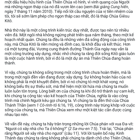
một dấu hiệu hữu hình của Thiên Chúa vô hình, vì vinh quang của Người
mà những ngọn tháp của nó đã vươn lên cao (xem
Bài giảng Cung hiến
,
ngày 7 tháng 11 năm 2010). Tiếp nối lời cầu nguyện của vị tiền nhiệm của
tôi, tôi sẽ sớm làm phép cho ngọn tháp cao nhất, đó là tháp Chúa Giêsu
Kitô.
Nhà thờ này là một công trình kiến trúc duy nhất, được tạo nên từ nhiều
viên đá. Một ngôi nhà không ngừng phát triển qua năm tháng, theo một kế
hoạch nhất quán. Chúng ta đều là những viên đá sống động của công trình
này, mà Chúa Kitô là nền móng và đỉnh cao, là khởi đầu và kết thúc. Hơn
cả một tượng đài, Vương cung thánh đường Thánh Gia ngày nay vẫn là
một công trường xây dựng, nhắc nhở chúng ta rằng đời sống Kitô giáo luôn
là một cuộc hành trình, bởi vì đó là một dự án mà Thiên Chúa đang hoàn
thành.
Vì vậy, chúng ta không sống trong một công trình chưa hoàn thiện, mà là
trong một ngôi đền vẫn đang được xây dựng. Sự không hoàn hảo của nó
không phải là một khuyết điểm, bởi vì nó chứng tỏ một khát vọng; nó
không biểu thị sự thiếu sót, mà thể hiện một lời hứa mà chúng ta muốn
luôn luôn tôn trọng. Lòng biết ơn của chúng ta khi đó trở thành sự cam kết,
khi chúng ta cộng tác vào kế hoạch của Thiên Chúa, nghĩa là vào công
trình mà chính Người kêu gọi chúng ta. Vì chúng ta là đền thờ của Chúa
Thánh Thần (xem
1 Cô-rinh-tô
6:16, 19), công trình này trùng khớp với cuộc
sống của chúng ta, mà Thiên Chúa xem như một kiệt tác cần được cùng
nhau tạo nên.
Về vấn đề này, chúng ta hãy trân trọng những lời Chúa phán với vua Đa-vít:
"Ngươi có xây nhà cho Ta ở không?" (
2 Sa-mu-en
7:5). Trái lại, "Chúa phán
rằng Người sẽ xây nhà cho ngươi" (câu 11). Với lời tuyên bố này, Kinh
Thánh dạy chúng ta rằng không phải chúng ta dành chỗ cho Thiên Chúa,