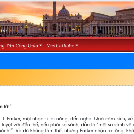
Nam
ng Tấn Công Giáo
VietCatholic
n từ
!”.
J. Parker, một nhạc sĩ tài năng, đến nghe. Quá cảm kích; về
tuyệt vời đến thế; nếu phải so sánh, dẫu là ‘một so sánh vô
 mảnh!”. Và dù không làm thế, nhưng Parker nhận ra rằng, kh