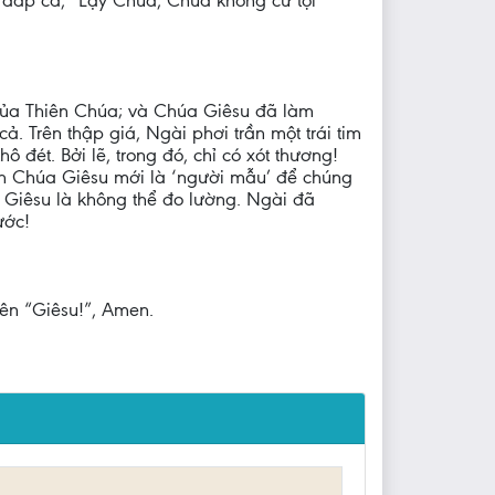
h đáp ca, “Lạy Chúa, Chúa không cứ tội
m của Thiên Chúa; và Chúa Giêsu đã làm
cả. Trên thập giá, Ngài phơi trần một trái tim
ô đét. Bởi lẽ, trong đó, chỉ có xót thương!
ính Chúa Giêsu mới là ‘người mẫu’ để chúng
a Giêsu là không thể đo lường. Ngài đã
ước!
tên “Giêsu!”, Amen.