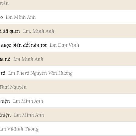
uyên
ao
Lm Minh Anh
ì đã quen
Lm. Minh Anh
 được biến đổi nên tốt
Lm Đan Vinh
ủa nó
Lm Minh Anh
 tỏ
Lm Phêrô Nguyễn Văn Hương
Thái Nguyên
thiện
Lm Minh Anh
thiện
Lm Minh Anh
Lm Vũđình Tường