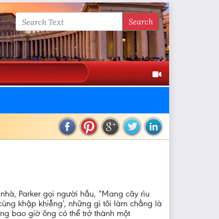
Search
 nhà, Parker gọi người hầu, “Mang cây rìu
 cùng khập khiễng’, những gì tôi làm chẳng là
ông bao giờ ông có thể trở thành một