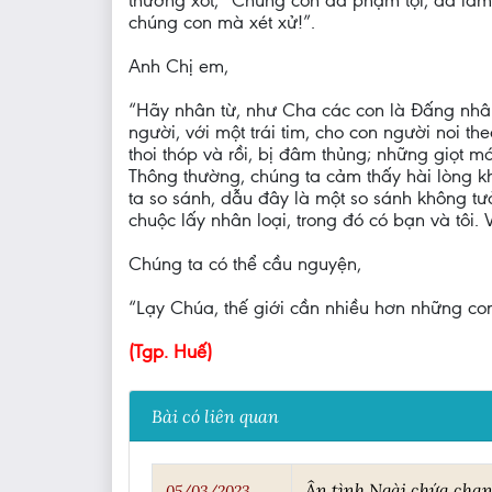
thương xót, “Chúng con đã phạm tội, đã làm 
chúng con mà xét xử!”.
Anh Chị em,
“Hãy nhân từ, như Cha các con là Ðấng nhân 
người, với một trái tim, cho con người noi the
thoi thóp và rồi, bị đâm thủng; những giọt má
Thông thường, chúng ta cảm thấy hài lòng kh
ta so sánh, dẫu đây là một so sánh không tư
chuộc lấy nhân loại, trong đó có bạn và tôi.
Chúng ta có thể cầu nguyện,
“Lạy Chúa, thế giới cần nhiều hơn những con
(Tgp. Huế)
Bài có liên quan
Ân tình Ngài chứa cha
05/03/2023