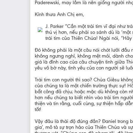
Paderewski, may lắm là nên giống người nhạc 
Kính thưa Anh Chị em,
J. Parker “Cần một trái tim vĩ đại như tr
thú vị hơn, nếu phải so sánh dù là ‘mộ
trái tim của Thiên Chúa! Ngài nói, “Hã
Đó không phải là một câu nói chót lưỡi đầu 
không ngưng nghỉ, không mệt mỏi, dành cho n
giá là đỉnh cao của câu chuyện tình giữa Thi
yêu vô bờ này, tình yêu của con người sẽ lu
Trái tim con người thì sao? Chúa Giêsu khôn
của chúng ta là một chiến trường thực sự! H
bất công đã chịu; hoặc mặc dù không còn nh
hơn nếu chúng ta biết nhìn vào trái tim ngư
thiện và tin rằng, cuối cùng, sự thiện hấp d
tốt!
Vậy đâu là thái độ đúng đắn? Đaniel trong 
gia’, mô tả sự trọn hảo của Thiên Chúa và s