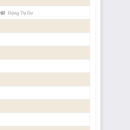
ill
Đặng Tự Do