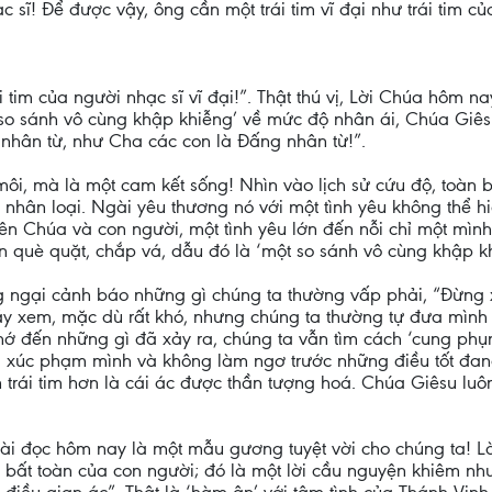
sĩ! Để được vậy, ông cần một trái tim vĩ đại như trái tim của
ái tim của người nhạc sĩ vĩ đại!”. Thật thú vị, Lời Chúa hôm na
t so sánh vô cùng khập khiễng’ về mức độ nhân ái, Chúa Giês
y nhân từ, như Cha các con là Ðấng nhân từ!”.
môi, mà là một cam kết sống! Nhìn vào lịch sử cứu độ, toàn 
hân loại. Ngài yêu thương nó với một tình yêu không thể hi
ên Chúa và con người, một tình yêu lớn đến nỗi chỉ một mình 
ôn què quặt, chắp vá, dẫu đó là ‘một so sánh vô cùng khập kh
g ngại cảnh báo những gì chúng ta thường vấp phải, “Đừng xét
ãy xem, mặc dù rất khó, nhưng chúng ta thường tự đưa mình 
ớ đến những gì đã xảy ra, chúng ta vẫn tìm cách ‘cung phụn
ời xúc phạm mình và không làm ngơ trước những điều tốt đan
ẫn trái tim hơn là cái ác được thần tượng hoá. Chúa Giêsu luô
bài đọc hôm nay là một mẫu gương tuyệt vời cho chúng ta! 
ự bất toàn của con người; đó là một lời cầu nguyện khiêm nh