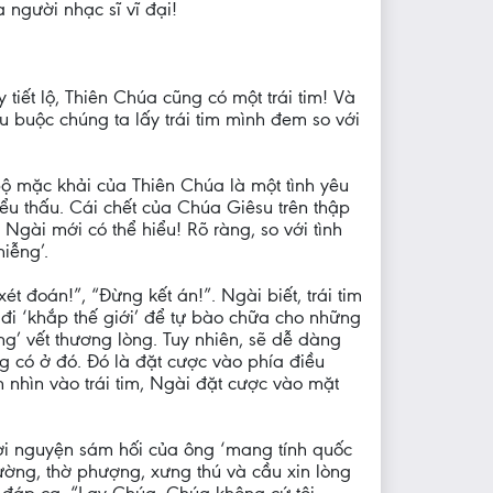
 người nhạc sĩ vĩ đại!
y tiết lộ, Thiên Chúa cũng có một trái tim! Và
u buộc chúng ta lấy trái tim mình đem so với
bộ mặc khải của Thiên Chúa là một tình yêu
ểu thấu. Cái chết của Chúa Giêsu trên thập
Ngài mới có thể hiểu! Rõ ràng, so với tình
iễng’.
 đoán!”, “Đừng kết án!”. Ngài biết, trái tim
đi ‘khắp thế giới’ để tự bào chữa cho những
g’ vết thương lòng. Tuy nhiên, sẽ dễ dàng
g có ở đó. Đó là đặt cược vào phía điều
n nhìn vào trái tim, Ngài đặt cược vào mặt
Lời nguyện sám hối của ông ‘mang tính quốc
ường, thờ phượng, xưng thú và cầu xin lòng