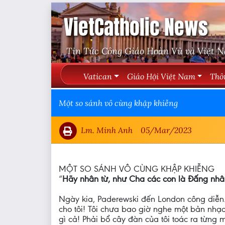
VietCatholic News
Tin Tức Công Giáo Hoàn Vũ và Việt 
Vatican
Giáo Hội Việt Nam
Thô
Một so sánh vô cùng khập khiễng
Lm. Minh Anh
05/Mar/2023
MỘT SO SÁNH VÔ CÙNG KHẬP KHIỄNG
“
Hãy nhân từ, như Cha các con là Ðấng nhâ
Ngày kia, Paderewski đến London công diễn. 
cho tôi! Tôi chưa bao giờ nghe một bản nhạc 
gì cả! Phải bổ cây đàn của tôi toác ra từng