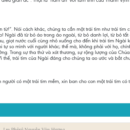
điều gian ác”. Thật là ‘hàm ân’ với tâm tình của Thánh Vịn
từ!”. Nói cách khác, chúng ta cần một trái tim như trái ti
o! Ngài đã từ bỏ áo trong áo ngoài, từ bỏ danh lợi, từ bỏ tất 
u, giọt nước cuối cùng nhỏ xuống cho đến khi trái tim Ngài kh
i tự so mình với người khác; thế mà, không phải với họ, ch
ởng. Trong sự tha thứ và xót thương, sự rộng lượng của Chú
 Vì thế, trái tim của Ngài đáng cho chúng ta ao ước và bắt ch
 người có một trái tim mềm, xin ban cho con một trái tim có 
n
Lm Phêrô Nguyễn Văn Hương