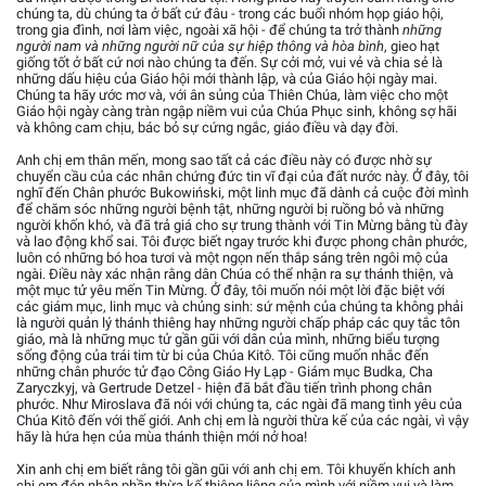
chúng ta, dù chúng ta ở bất cứ đâu - trong các buổi nhóm họp giáo hội,
trong gia đình, nơi làm việc, ngoài xã hội - để chúng ta trở thành
những
người nam và những người nữ của sự hiệp thông và hòa bình
, gieo hạt
giống tốt ở bất cứ nơi nào chúng ta đến. Sự cởi mở, vui vẻ và chia sẻ là
những dấu hiệu của Giáo hội mới thành lập, và của Giáo hội ngày mai.
Chúng ta hãy ước mơ và, với ân sủng của Thiên Chúa, làm việc cho một
Giáo hội ngày càng tràn ngập niềm vui của Chúa Phục sinh, không sợ hãi
và không cam chịu, bác bỏ sự cứng ngắc, giáo điều và dạy đời.
Anh chị em thân mến, mong sao tất cả các điều này có được nhờ sự
chuyển cầu của các nhân chứng đức tin vĩ đại của đất nước này. Ở đây, tôi
nghĩ đến Chân phước Bukowiński, một linh mục đã dành cả cuộc đời mình
để chăm sóc những người bệnh tật, những người bị ruồng bỏ và những
người khốn khó, và đã trả giá cho sự trung thành với Tin Mừng bằng tù đày
và lao động khổ sai. Tôi được biết ngay trước khi được phong chân phước,
luôn có những bó hoa tươi và một ngọn nến thắp sáng trên ngôi mộ của
ngài. Điều này xác nhận rằng dân Chúa có thể nhận ra sự thánh thiện, và
một mục tử yêu mến Tin Mừng. Ở đây, tôi muốn nói một lời đặc biệt với
các giám mục, linh mục và chủng sinh: sứ mệnh của chúng ta không phải
là người quản lý thánh thiêng hay những người chấp pháp các quy tắc tôn
giáo, mà là những mục tử gần gũi với dân của mình, những biểu tượng
sống động của trái tim từ bi của Chúa Kitô. Tôi cũng muốn nhắc đến
những chân phước tử đạo Công Giáo Hy Lạp - Giám mục Budka, Cha
Zaryczkyj, và Gertrude Detzel - hiện đã bắt đầu tiến trình phong chân
phước. Như Miroslava đã nói với chúng ta, các ngài đã mang tình yêu của
Chúa Kitô đến với thế giới. Anh chị em là người thừa kế của các ngài, vì vậy
hãy là hứa hẹn của mùa thánh thiện mới nở hoa!
Xin anh chị em biết rằng tôi gần gũi với anh chị em. Tôi khuyến khích anh
chị em đón nhận phần thừa kế thiêng liêng của mình với niềm vui và làm