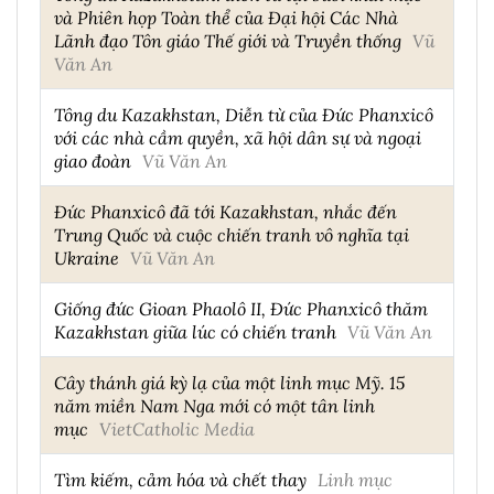
và Phiên họp Toàn thể của Đại hội Các Nhà
Lãnh đạo Tôn giáo Thế giới và Truyền thống
Vũ
Văn An
Tông du Kazakhstan, Diễn từ của Đức Phanxicô
với các nhà cầm quyền, xã hội dân sự và ngoại
giao đoàn
Vũ Văn An
Đức Phanxicô đã tới Kazakhstan, nhắc đến
Trung Quốc và cuộc chiến tranh vô nghĩa tại
Ukraine
Vũ Văn An
Giống đức Gioan Phaolô II, Đức Phanxicô thăm
Kazakhstan giữa lúc có chiến tranh
Vũ Văn An
Cây thánh giá kỳ lạ của một linh mục Mỹ. 15
năm miền Nam Nga mới có một tân linh
mục
VietCatholic Media
Tìm kiếm, cảm hóa và chết thay
Linh mục