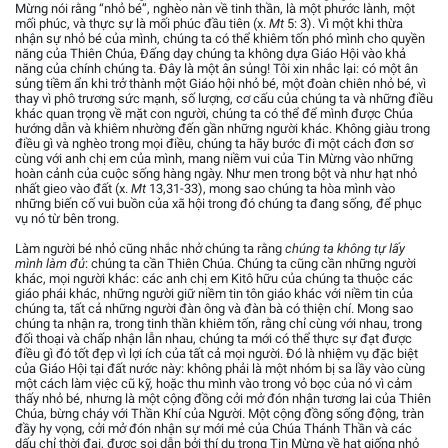
Mừng nói rằng “nhỏ bé”, nghèo nàn về tinh thần, là một phước lành, một
mối phúc, và thực sự là mối phúc đầu tiên (x.
Mt
5: 3). Vì một khi thừa
nhận sự nhỏ bé của mình, chúng ta có thể khiêm tốn phó mình cho quyền
năng của Thiên Chúa, Đấng dạy chúng ta không dựa Giáo Hội vào khả
năng của chính chúng ta. Đây là một ân sủng! Tôi xin nhắc lại: có một ân
sủng tiềm ẩn khi trở thành một Giáo hội nhỏ bé, một đoàn chiên nhỏ bé, vì
thay vì phô trương sức mạnh, số lượng, cơ cấu của chúng ta và những điều
khác quan trọng về mặt con người, chúng ta có thể để mình được Chúa
hướng dẫn và khiêm nhường đến gần những người khác. Không giàu trong
điều gì và nghèo trong mọi điều, chúng ta hãy bước đi một cách đơn sơ
cùng với anh chị em của mình, mang niềm vui của Tin Mừng vào những
hoàn cảnh của cuộc sống hàng ngày. Như men trong bột và như hạt nhỏ
nhất gieo vào đất (x.
Mt
13,31-33), mong sao chúng ta hòa mình vào
những biến cố vui buồn của xã hội trong đó chúng ta đang sống, để phục
vụ nó từ bên trong.
Làm người bé nhỏ cũng nhắc nhở chúng ta rằng
chúng ta không tự lấy
mình làm đủ
: chúng ta cần Thiên Chúa. Chúng ta cũng cần những người
khác, mọi người khác: các anh chị em Kitô hữu của chúng ta thuộc các
giáo phái khác, những người giữ niềm tin tôn giáo khác với niềm tin của
chúng ta, tất cả những người đàn ông và đàn bà có thiện chí. Mong sao
chúng ta nhận ra, trong tinh thần khiêm tốn, rằng chỉ cùng với nhau, trong
đối thoại và chấp nhận lẫn nhau, chúng ta mới có thể thực sự đạt được
điều gì đó tốt đẹp vì lợi ích của tất cả mọi người. Đó là nhiệm vụ đặc biệt
của Giáo Hội tại đất nước này: không phải là một nhóm bị sa lầy vào cùng
một cách làm việc cũ kỹ, hoặc thu mình vào trong vỏ bọc của nó vì cảm
thấy nhỏ bé, nhưng là một cộng đồng cởi mở đón nhận tương lai của Thiên
Chúa, bừng cháy với Thần Khí của Người. Một cộng đồng sống động, tràn
đầy hy vọng, cởi mở đón nhận sự mới mẻ của Chúa Thánh Thần và các
dấu chỉ thời đại, được soi dẫn bởi thí dụ trong Tin Mừng về hạt giống nhỏ