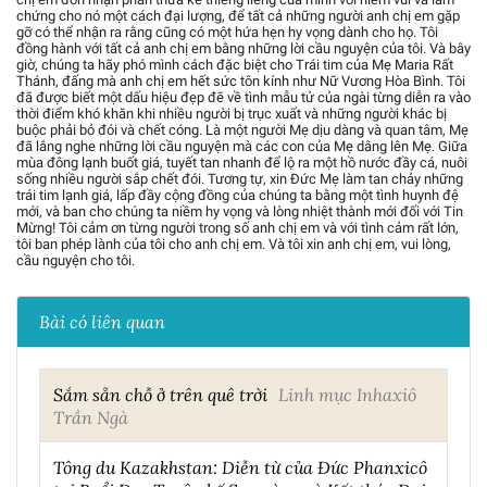
chứng cho nó một cách đại lượng, để tất cả những người anh chị em gặp
gỡ có thể nhận ra rằng cũng có một hứa hẹn hy vọng dành cho họ. Tôi
đồng hành với tất cả anh chị em bằng những lời cầu nguyện của tôi. Và bây
giờ, chúng ta hãy phó mình cách đặc biệt cho Trái tim của Mẹ Maria Rất
Thánh, đấng mà anh chị em hết sức tôn kính như Nữ Vương Hòa Bình. Tôi
đã được biết một dấu hiệu đẹp đẽ về tình mẫu tử của ngài từng diễn ra vào
thời điểm khó khăn khi nhiều người bị trục xuất và những người khác bị
buộc phải bỏ đói và chết cóng. Là một người Mẹ dịu dàng và quan tâm, Mẹ
đã lắng nghe những lời cầu nguyện mà các con của Mẹ dâng lên Mẹ. Giữa
mùa đông lạnh buốt giá, tuyết tan nhanh để lộ ra một hồ nước đầy cá, nuôi
sống nhiều người sắp chết đói. Tương tự, xin Đức Mẹ làm tan chảy những
trái tim lạnh giá, lấp đầy cộng đồng của chúng ta bằng một tình huynh đệ
mới, và ban cho chúng ta niềm hy vọng và lòng nhiệt thành mới đối với Tin
Mừng! Tôi cảm ơn từng người trong số anh chị em và với tình cảm rất lớn,
tôi ban phép lành của tôi cho anh chị em. Và tôi xin anh chị em, vui lòng,
cầu nguyện cho tôi.
Bài có liên quan
Sắm sẵn chỗ ở trên quê trời
Linh mục Inhaxiô
Trần Ngà
Tông du Kazakhstan: Diễn từ của Đức Phanxicô