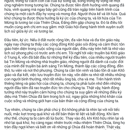
người, trong tư cách con cái của sự sống lại, sống trong hy vọng về một
ứng nghiệm trong tương lai. Chúng ta được tiền định hưởng vinh quang đã
hứa, vinh quang mà ngay bây giờ cũng đã tràn ngập trên hành trình của
chúng ta một cách đầy hy vọng và mong đợi.
Người thừa kế và lời hứa
. Quá
khứ chúng ta được thừa hưởng là ký ức của chúng ta, và lời hứa của Tin
Mừng là
tương lai
của Thiên Chúa, Đấng đến gặp chúng ta. Đó là điều tôi
muốn cùng anh chị em suy gẫm: một Giáo hội đang hành trình xuyên suốt
lịch sử giữa
ký ức và tương lai
.
Đầu tiên,
ký ức
. Nếu ở đất nước rộng lớn, đa văn hóa và đa tôn giáo này,
ngày nay chúng ta thấy các cộng đồng Kitô giáo sôi động và cảm thức tôn
giáo hiện diện trong cuộc sống của người dân, điều này trên hết là nhờ vào
lịch sử phong phú có trước anh chị em. Tôi nghĩ tới việc truyền bá Kitô giáo
ở Trung Á, vốn đã bắt đầu từ những thế kỷ đầu tiên, của nhiều người truyền
bá Tin Mừng và những nhà truyền giáo, những người đã dành cả cuộc đời
của mình để truyền bá ánh sáng Tin Mừng, thành lập các cộng đồng, đền
thờ, tu viện và nơi thờ phượng. Chúng ta cần tôn vinh và bảo tồn di sản Kitô
giáo và đại kết, việc lưu truyền đức tin này, vốn diễn ra nhờ rất nhiều những
con người bình thường, nhờ rất nhiều ông bà, cha và mẹ. Trên hành trình
thiêng liêng và giáo hội của chúng ta, chúng ta phải luôn nhớ đến những
người đầu tiên đã rao truyền đức tin cho chúng ta. Thật vậy, hành động
tưởng nhớ này truyền cảm hứng cho chúng ta suy gẫm về những điều kỳ
diệu mà Thiên Chúa đã làm trong lịch sử, ngay giữa những khó khăn của
cuộc sống và những giới hạn của bản thân và cộng đồng của chúng ta.
Tuy nhiên, chúng ta cần phải chú ý. Đó không phải là nhìn lại với nỗi tiếc
nuối, mắc kẹt trong quá khứ và để bản thân tê liệt và bất động. Khi làm
như thế, chúng ta bị cám dỗ lùi bước. Thay vào đó, khi Kitô hữu nhìn lại và
nhớ lại quá khứ, họ càng ngạc nhiên trước mầu nhiệm Thiên Chúa, lòng họ
tràn đầy ngợi khen và biết ơn về những gì Chúa đã hoàn thành. Thật vậy,