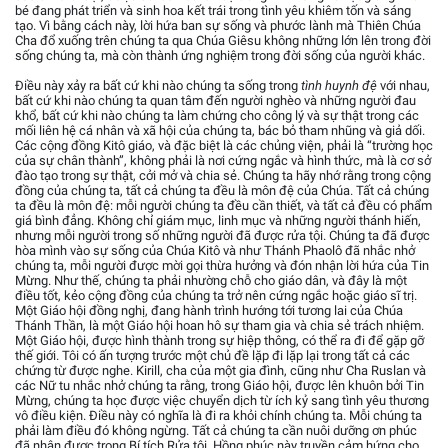
bé đang phát triển và sinh hoa kết trái trong tình yêu khiêm tốn và sáng
tạo. Vì bằng cách này, lời hứa ban sự sống và phước lành mà Thiên Chúa
Cha đổ xuống trên chúng ta qua Chúa Giêsu không những lớn lên trong đời
sống chúng ta, mà còn thành ứng nghiệm trong đời sống của người khác.
Điều này xảy ra bất cứ khi nào chúng ta sống trong
tình huynh đệ
với nhau,
bất cứ khi nào chúng ta quan tâm đến người nghèo và những người đau
khổ, bất cứ khi nào chúng ta làm chứng cho công lý và sự thật trong các
mối liên hệ cá nhân và xã hội của chúng ta, bác bỏ tham nhũng và giả dối.
Các cộng đồng Kitô giáo, và đặc biệt là các chủng viện, phải là “trường học
của sự chân thành”, không phải là nơi cứng ngắc và hình thức, mà là cơ sở
đào tạo trong sự thật, cởi mở và chia sẻ. Chúng ta hãy nhớ rằng trong cộng
đồng của chúng ta, tất cả chúng ta đều là môn đệ của Chúa. Tất cả chúng
ta đều là môn đệ: mỗi người chúng ta đều cần thiết, và tất cả đều có phẩm
giá bình đẳng. Không chỉ giám mục, linh mục và những người thánh hiến,
nhưng mỗi người trong số những người đã được rửa tội. Chúng ta đã được
hòa mình vào sự sống của Chúa Kitô và như Thánh Phaolô đã nhắc nhở
chúng ta, mỗi người được mời gọi thừa hưởng và đón nhận lời hứa của Tin
Mừng. Như thế, chúng ta phải nhường chỗ cho giáo dân, và đây là một
điều tốt, kẻo cộng đồng của chúng ta trở nên cứng ngắc hoặc giáo sĩ trị.
Một Giáo hội đồng nghị, đang hành trình hướng tới tương lai của Chúa
Thánh Thần, là một Giáo hội hoan hô sự tham gia và chia sẻ trách nhiệm.
Một Giáo hội, được hình thành trong sự hiệp thông, có thể ra đi để gặp gỡ
thế giới. Tôi có ấn tượng trước một chủ đề lặp đi lặp lại trong tất cả các
chứng từ được nghe. Kirill, cha của một gia đình, cũng như Cha Ruslan và
các Nữ tu nhắc nhở chúng ta rằng, trong Giáo hội, được lên khuôn bởi Tin
Mừng, chúng ta học được việc chuyển dịch từ ích kỷ sang tình yêu thương
vô điều kiện. Điều này có nghĩa là đi ra khỏi chính chúng ta. Mỗi chúng ta
phải làm điều đó không ngừng. Tất cả chúng ta cần nuôi dưỡng ơn phúc
đã nhận được trong Bí tích Rửa tội. Hồng phúc này truyền cảm hứng cho