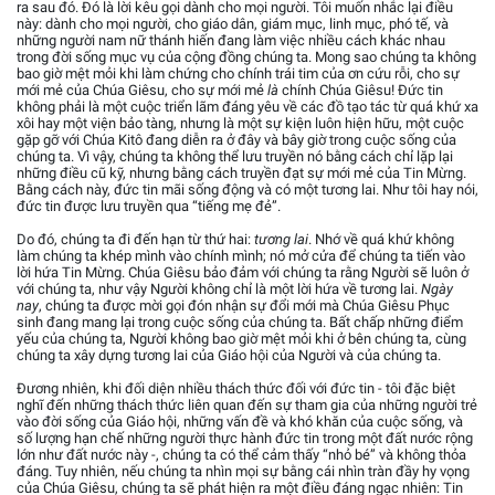
ra sau đó. Đó là lời kêu gọi dành cho mọi người. Tôi muốn nhắc lại điều
này: dành cho mọi người, cho giáo dân, giám mục, linh mục, phó tế, và
những người nam nữ thánh hiến đang làm việc nhiều cách khác nhau
trong đời sống mục vụ của cộng đồng chúng ta. Mong sao chúng ta không
bao giờ mệt mỏi khi làm chứng cho chính trái tim của ơn cứu rỗi, cho sự
mới mẻ của Chúa Giêsu, cho sự mới mẻ
là
chính Chúa Giêsu! Đức tin
không phải là một cuộc triển lãm đáng yêu về các đồ tạo tác từ quá khứ xa
xôi hay một viện bảo tàng, nhưng là một sự kiện luôn hiện hữu, một cuộc
gặp gỡ với Chúa Kitô đang diễn ra ở đây và bây giờ trong cuộc sống của
chúng ta. Vì vậy, chúng ta không thể lưu truyền nó bằng cách chỉ lặp lại
những điều cũ kỹ, nhưng bằng cách truyền đạt sự mới mẻ của Tin Mừng.
Bằng cách này, đức tin mãi sống động và có một tương lai. Như tôi hay nói,
đức tin được lưu truyền qua “tiếng mẹ đẻ”.
Do đó, chúng ta đi đến hạn từ thứ hai:
tương lai
. Nhớ về quá khứ không
làm chúng ta khép mình vào chính mình; nó mở cửa để chúng ta tiến vào
lời hứa Tin Mừng. Chúa Giêsu bảo đảm với chúng ta rằng Người sẽ luôn ở
với chúng ta, như vậy Người không chỉ là một lời hứa về tương lai.
Ngày
nay
, chúng ta được mời gọi đón nhận sự đổi mới mà Chúa Giêsu Phục
sinh đang mang lại trong cuộc sống của chúng ta. Bất chấp những điểm
yếu của chúng ta, Người không bao giờ mệt mỏi khi ở bên chúng ta, cùng
chúng ta xây dựng tương lai của Giáo hội của Người và của chúng ta.
Đương nhiên, khi đối diện nhiều thách thức đối với đức tin - tôi đặc biệt
nghĩ đến những thách thức liên quan đến sự tham gia của những người trẻ
vào đời sống của Giáo hội, những vấn đề và khó khăn của cuộc sống, và
số lượng hạn chế những người thực hành đức tin trong một đất nước rộng
lớn như đất nước này -, chúng ta có thể cảm thấy “nhỏ bé” và không thỏa
đáng. Tuy nhiên, nếu chúng ta nhìn mọi sự bằng cái nhìn tràn đầy hy vọng
của Chúa Giêsu, chúng ta sẽ phát hiện ra một điều đáng ngạc nhiên: Tin