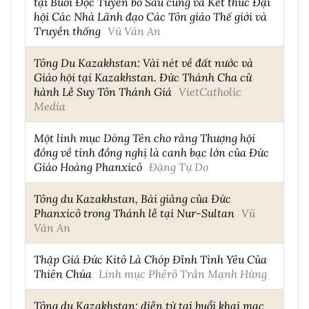
tại Buổi Đọc Tuyên bố Sau cùng và Kết thúc Đại
hội Các Nhà Lãnh đạo Các Tôn giáo Thế giới và
Truyền thống
Vũ Văn An
Tông Du Kazakhstan: Vài nét về đất nước và
Giáo hội tại Kazakhstan. Đức Thánh Cha cử
hành Lễ Suy Tôn Thánh Giá
VietCatholic
Media
Một linh mục Dòng Tên cho rằng Thượng hội
đồng về tính đồng nghị là canh bạc lớn của Đức
Giáo Hoàng Phanxicô
Đặng Tự Do
Tông du Kazakhstan, Bài giảng của Đức
Phanxicô trong Thánh lễ tại Nur-Sultan
Vũ
Văn An
Thập Giá Đức Kitô Là Chóp Đỉnh Tình Yêu Của
Thiên Chúa
Linh mục Phêrô Trần Mạnh Hùng
Tông du Kazakhstan: diễn từ tại buổi khai mạc