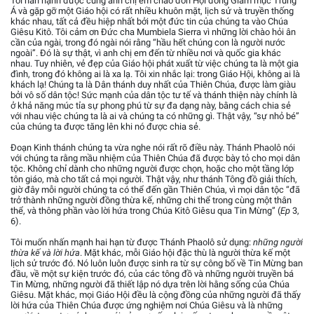
Tôi hân hạnh được cùng anh chị em chào đón Hội đồng Giám mục Trung
Á và gặp gỡ một Giáo hội có rất nhiều khuôn mặt, lịch sử và truyền thống
khác nhau, tất cả đều hiệp nhất bởi một đức tin của chúng ta vào Chúa
Giêsu Kitô. Tôi cảm ơn Đức cha Mumbiela Sierra vì những lời chào hỏi ân
cần của ngài, trong đó ngài nói rằng “hầu hết chúng con là người nước
ngoài”. Đó là sự thật, vì anh chị em đến từ nhiều nơi và quốc gia khác
nhau. Tuy nhiên, vẻ đẹp của Giáo hội phát xuất từ việc chúng ta là một gia
đình, trong đó không ai là xa lạ. Tôi xin nhắc lại: trong Giáo Hội, không ai là
khách lạ! Chúng ta là Dân thánh duy nhất của Thiên Chúa, được làm giàu
bởi vô số dân tộc! Sức mạnh của dân tộc tư tế và thánh thiện này chính là
ở khả năng múc tỉa sự phong phú từ sự đa dạng này, bằng cách chia sẻ
với nhau việc chúng ta là ai và chúng ta có những gì. Thật vậy, “sự nhỏ bé”
của chúng ta được tăng lên khi nó được chia sẻ.
Đoạn Kinh thánh chúng ta vừa nghe nói rất rõ điều này. Thánh Phaolô nói
với chúng ta rằng mầu nhiệm của Thiên Chúa đã được bày tỏ cho mọi dân
tộc. Không chỉ dành cho những người được chọn, hoặc cho một tầng lớp
tôn giáo, mà cho tất cả mọi người. Thật vậy, như thánh Tông đồ giải thích,
giờ đây mỗi người chúng ta có thể đến gần Thiên Chúa, vì mọi dân tộc “đã
trở thành những người đồng thừa kế, những chi thể trong cùng một thân
thể, và thông phần vào lời hứa trong Chúa Kitô Giêsu qua Tin Mừng” (
Ep
3,
6).
Tôi muốn nhấn mạnh hai hạn từ được Thánh Phaolô sử dụng:
những người
thừa kế và lời hứa
. Mặt khác, mỗi Giáo hội đặc thù là người thừa kế một
lịch sử trước đó. Nó luôn luôn được sinh ra từ sự công bố về Tin Mừng ban
đầu, về một sự kiện trước đó, của các tông đồ và những người truyền bá
Tin Mừng, những người đã thiết lập nó dựa trên lời hằng sống của Chúa
Giêsu. Mặt khác, mọi Giáo Hội đều là cộng đồng của những người đã thấy
lời hứa của Thiên Chúa được ứng nghiệm nơi Chúa Giêsu và là những