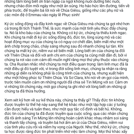
những tấm lòng biết ơn tràn ngập ca ngợi không nuôi dưỡng tiếc nuối,
nhưng chào đón mỗi ngày như một ân sủng. Họ háo hức lên đường, tiến về
phía trước, để truyền bá lời nói về Chúa Giêsu, giống như các phụ nữ và
các môn đệ ở Emmau vào ngày lễ Phục sinh!
Ký ức sống động và đầy kinh ngạc về Chúa Giêsu mà chúng ta gợi nhớ hơn
cả trong Bí tích Thánh Thể, là sức mạnh của một tình yêu thúc đẩy chúng
ta. Nó là kho báu của chúng ta. Không có ký ức, chúng ta thiếu kinh ngạc.
Khi chúng ta mất đi ký ức sống động đó, đức tin, lòng sùng mộ và các
hoạt động mục vụ của chúng ta có nguy cơ chết dần, biến mất như một
ánh chớp trong chảo, cháy sáng nhưng sau đó nhanh chóng lụi tàn. Khi
chúng ta mất ký ức, niềm vui sẽ biến mất. Lòng biết ơn của chúng ta đối
với Thiên Chúa và đối với anh chị em của chúng ta cũng mất dần đi, bởi vì
chúng ta rơi vào cơn cám dỗ muốn nghĩ rằng mọi thứ phụ thuộc vào chúng
ta. Cha Ruslan nhắc nhở chúng ta một điều quan trọng: làm linh mục đã là
một điều gì đó tuyệt vời, vì trong đời sống linh mục, chúng ta nhận ra rằng
những gì diễn ra không phải là công trình của chúng ta, nhưng xuất hiện
như một hồng phúc từ Thiên Chúa. Và Sơ Clara, khi nói về ơn gọi của mình,
trước tiên muốn cảm ơn những người đã chia sẻ Tin Mừng với sơ. Cảm ơn
vì những lời chứng này, mời gọi chúng ta ghi nhớ với lòng biết ơn những gì
chúng ta đã thừa hưởng.
Xem xét kỹ hơn về sự kế thừa này, chúng ta thấy gì? Thấy đức tin không
được truyền từ thế hệ này sang thế hệ khác như một tập hợp các ý tưởng
cần được hiểu và tuân theo, như một quy tắc cố định và bất hủ. Không,
đức tin của chúng ta đã được truyền qua cuộc sống, qua các nhân chứng
đã rõi ánh sáng Tin Mừng lên những hoàn cảnh khác nhau nhằm soi sáng
và thanh tẩy chúng, và truyền bá hơi ấm an ủi của Chúa Giêsu, niềm vui
của tình yêu cứu rỗi và niềm hy vọng của Người. Như thế, nhờ ký ức, chúng
ta học được rằng đức tin phát triển nhờ việc làm chứng. Mọi thứ khác xẩy