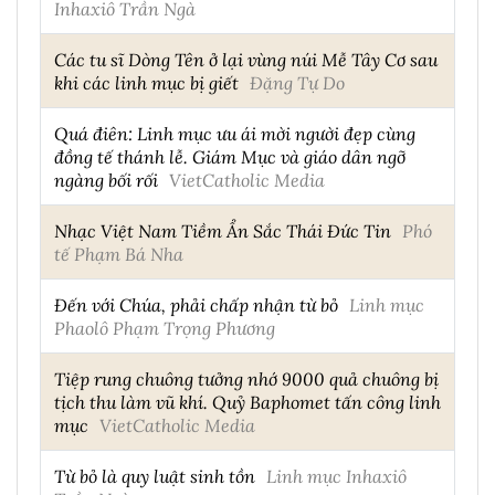
Inhaxiô Trần Ngà
Các tu sĩ Dòng Tên ở lại vùng núi Mễ Tây Cơ sau
khi các linh mục bị giết
Đặng Tự Do
Quá điên: Linh mục ưu ái mời người đẹp cùng
đồng tế thánh lễ. Giám Mục và giáo dân ngỡ
ngàng bối rối
VietCatholic Media
Nhạc Việt Nam Tiềm Ẩn Sắc Thái Đức Tin
Phó
tế Phạm Bá Nha
Đến với Chúa, phải chấp nhận từ bỏ
Linh mục
Phaolô Phạm Trọng Phương
Tiệp rung chuông tưởng nhớ 9000 quả chuông bị
tịch thu làm vũ khí. Quỷ Baphomet tấn công linh
mục
VietCatholic Media
Từ bỏ là quy luật sinh tồn
Linh mục Inhaxiô