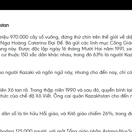
hstan
 triệu 970.000 cây số vuông, đứng thứ chín trên thế giới về d
ời Nga Hoàng Catarina Đại Đế. Bà gửi các linh mục Công Giá
g này. Được độc lập ngày 16 tháng Mười Hai năm 1991, sau 
n cư thuộc 150 sắc dân khác nhau, trong đó 63% là người K
ho người Kazaki và ngôn ngữ này, nhưng cho đến nay, chỉ có 
ên Xô tan rã. Trong thập niên 1990 và sau đó, quyền bính tạ
chức của chế độ Xô Viết. Ông cai quản Kazakhstan cho đến 
dân số là tín hữu Hồi giáo, và Kitô giáo chiếm 26%, trong 
khoảng 125.000 người, với một Tổng giáo phận Astana-Nur-Su