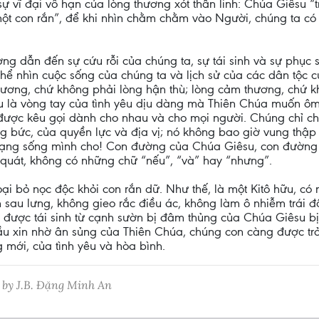
sự vĩ đại vô hạn của lòng thương xót thần linh: Chúa Giêsu “tr
 một con rắn”, để khi nhìn chằm chằm vào Người, chúng ta có
g dẫn đến sự cứu rỗi của chúng ta, sự tái sinh và sự phục 
 thể nhìn cuộc sống của chúng ta và lịch sử của các dân tộc 
hương, chứ không phải lòng hận thù; lòng cảm thương, chứ k
u là vòng tay của tình yêu dịu dàng mà Thiên Chúa muốn ôm
được kêu gọi dành cho nhau và cho mọi người. Chúng chỉ ch
 bức, của quyền lực và địa vị; nó không bao giờ vung thập 
ng sống mình cho! Con đường của Chúa Giêsu, con đường cứ
quát, không có những chữ “nếu”, “và” hay “nhưng”.
loại bỏ nọc độc khỏi con rắn dữ. Như thế, là một Kitô hữu, c
sau lưng, không gieo rắc điều ác, không làm ô nhiễm trái đấ
ã được tái sinh từ cạnh sườn bị đâm thủng của Chúa Giêsu b
cầu xin nhờ ân sủng của Thiên Chúa, chúng con càng được trở
 mới, của tình yêu và hòa bình.
 by J.B. Đặng Minh An