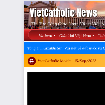
VietCatholic News
Tin Tức Công Giáo Hoàn Vũ và Việt 
Vatican
Giáo Hội Việt Nam
Thô
Tông Du Kazakhstan: Vài nét về đất nước và 
VietCatholic Media
15/Sep/2022