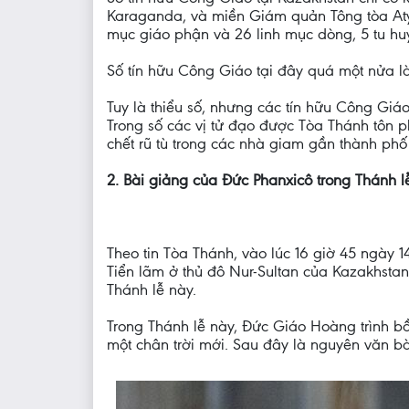
Karaganda, và miền Giám quản Tông tòa Atyr
mục giáo phận và 26 linh mục dòng, 5 tu huyn
Số tín hữu Công Giáo tại đây quá một nửa là
Tuy là thiểu số, nhưng các tín hữu Công Giáo 
Trong số các vị tử đạo được Tòa Thánh tôn 
chết rũ tù trong các nhà giam gần thành ph
2. Bài giảng của Đức Phanxicô trong Thánh lễ
Theo tin Tòa Thánh, vào lúc 16 giờ 45 ngày 
Tiển lãm ở thủ đô Nur-Sultan của Kazakhstan
Thánh lễ này.
Trong Thánh lễ này, Đức Giáo Hoàng trình bầ
một chân trời mới. Sau đây là nguyên văn b