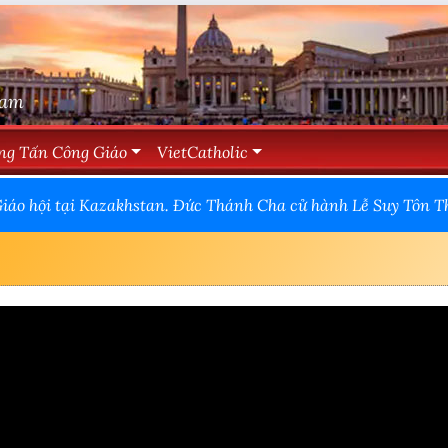
Nam
ng Tấn Công Giáo
VietCatholic
Giáo hội tại Kazakhstan. Đức Thánh Cha cử hành Lễ Suy Tôn 