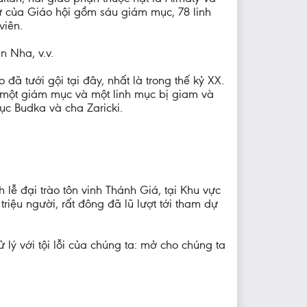
ự của Giáo hội gồm sáu giám mục, 78 linh
viên.
n Nha, v.v.
 đã tưới gội tại đây, nhất là trong thế kỷ XX.
ó một giám mục và một linh mục bị giam và
c Budka và cha Zaricki.
lễ đại trào tôn vinh Thánh Giá, tại Khu vực
iệu người, rất đông đã lũ lượt tới tham dự
lý với tội lỗi của chúng ta: mở cho chúng ta