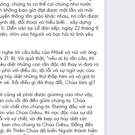
ông, chúng ta có thể coi chúng như nước
nh không bao giờ đạt được một lần và mãi
ruyền thống tôn giáo khác nhau, nó cần được
uynh đệ, đối thoại và hiểu biết… xây dựng
II,
Diễn văn tại Lễ đón tiếp
, ngày 22 tháng 9
rên, nhìn vào Người và học hỏi từ tình yêu
a nghe lời cầu bầu của Môsê và nói với ông:
s
21: 8). Và quả thật, “nếu ai bị rắn cắn, thì
iêu diệt những con rắn độc đó thay vì đưa ra
hó với điều ác, tội lỗi và sự ngờ vực của
ng hủy diệt những thứ thấp hèn và vô giá trị
xé. Rồi điều gì đã thay đổi, Chúa làm gì?
i cũng sẽ phải được giương cao như vậy,
 rắn cứu rỗi đã đến giữa chúng ta. Chúa
 cái chết cho chúng ta. Đương đầu với sự
ìn vào Chúa Giêsu, thì nọc độc của sự dữ
i và sự chết, và đè bẹp sự hủy diệt sức
đã ban cho chúng ta Chúa Giêsu, Đấng đến
ì, thì Thiên Chúa đã biến Người thành hiện