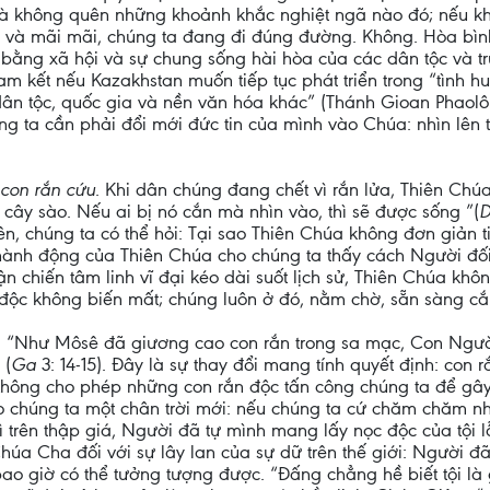
à không quên những khoảnh khắc nghiệt ngã nào đó; nếu kh
n và mãi mãi, chúng ta đang đi đúng đường. Không. Hòa bì
g bằng xã hội và sự chung sống hài hòa của các dân tộc và t
m kết nếu Kazakhstan muốn tiếp tục phát triển trong “tình h
dân tộc, quốc gia và nền văn hóa khác” (Thánh Gioan Phaolô 
g ta cần phải đổi mới đức tin của mình vào Chúa: nhìn lên t
con rắn cứu
. Khi dân chúng đang chết vì rắn lửa, Thiên Chú
 cây sào. Nếu ai bị nó cắn mà nhìn vào, thì sẽ được sống ”(
D
ên, chúng ta có thể hỏi: Tại sao Thiên Chúa không đơn giản t
ành động của Thiên Chúa cho chúng ta thấy cách Người đối p
ận chiến tâm linh vĩ đại kéo dài suốt lịch sử, Thiên Chúa khô
ộc không biến mất; chúng luôn ở đó, nằm chờ, sẵn sàng cắn 
g: “Như Môsê đã giương cao con rắn trong sa mạc, Con Ngườ
 (
Ga
3: 14-15). Đây là sự thay đổi mang tính quyết định: con
 không cho phép những con rắn độc tấn công chúng ta để gây
 chúng ta một chân trời mới: nếu chúng ta cứ chăm chăm nh
trên thập giá, Người đã tự mình mang lấy nọc độc của tội lỗ
úa Cha đối với sự lây lan của sự dữ trên thế giới: Người 
o giờ có thể tưởng tượng được. “Đấng chẳng hề biết tội là g