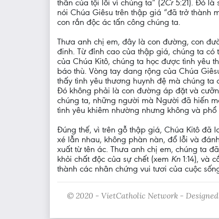
thân của tội lỗi vì chúng ta” (
2Cr
5:21). Đó là 
nói Chúa Giêsu trên thập giá “đã trở thành
con rắn độc ác tấn công chúng ta.
Thưa anh chị em, đây là con đường, con đườn
đinh. Từ đỉnh cao của thập giá, chúng ta có
của Chúa Kitô, chúng ta học được tình yêu t
báo thù. Vòng tay dang rộng của Chúa Giês
thấy tình yêu thương huynh đệ mà chúng ta 
Đó không phải là con đường áp đặt và cưỡng
chúng ta, những người mà Người đã hiến mạ
tình yêu khiêm nhường nhưng không và phổ 
Đúng thế, vì trên gỗ thập giá, Chúa Kitô đã 
xé lẫn nhau, không phàn nàn, đổ lỗi và đánh 
xuất từ tên ác. Thưa anh chị em, chúng ta đ
khỏi chất độc của sự chết (xem
Kn
1:14), và 
thành các nhân chứng vui tươi của cuộc sống
© 2020 - VietCatholic Network - Designed