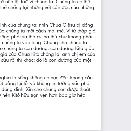
ở nên tội lỗi” vì chúng ta. Chúng ta có thể
 thể chống lại những vết cắn độc của những
sinh của chúng ta: nhìn Chúa Giêsu bị đóng
của chúng ta một cách mới mẻ. Vì từ thập giá
hông phải sự thờ ơ; tha thứ chứ không phải
 chúng ta vào lòng. Chúng cho chúng ta
o chúng ta con đường, con đường Kitô giáo.
giá của Chúa Kitô chống lại anh chị em của
u rỗi thì khác: đó là con đường của một
ó nghĩa là sống không có nọc độc: không cắn
t bằng tội lỗi và không tin tưởng vốn phát
ị đóng đinh. Xin cho chúng con được thoát
 nên Kitô hữu trọn vẹn hơn bao giờ hết: