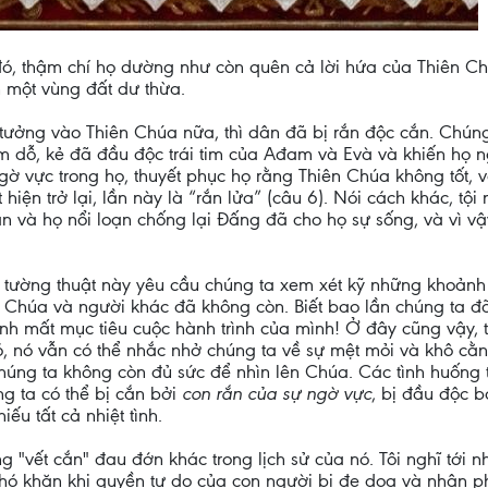
ó, thậm chí họ dường như còn quên cả lời hứa của Thiên Ch
 một vùng đất dư thừa.
 tưởng vào Thiên Chúa nữa, thì dân đã bị rắn độc cắn. Chún
ám dỗ, kẻ đã đầu độc trái tim của Ađam và Evà và khiến họ 
 vực trong họ, thuyết phục họ rằng Thiên Chúa không tốt, v
iện trở lại, lần này là “rắn lửa” (câu 6). Nói cách khác, tội 
 và họ nổi loạn chống lại Đấng đã cho họ sự sống, và vì vậ
 tường thuật này yêu cầu chúng ta xem xét kỹ những khoảnh
o Chúa và người khác đã không còn. Biết bao lần chúng ta đã
h mất mục tiêu cuộc hành trình của mình! Ở đây cũng vậy, t
 nó, nó vẫn có thể nhắc nhở chúng ta về sự mệt mỏi và khô cằ
húng ta không còn đủ sức để nhìn lên Chúa. Các tình huống t
ng ta có thể bị cắn bởi
con rắn của sự ngờ vực
, bị đầu độc b
ếu tất cả nhiệt tình.
g "vết cắn" đau đớn khác trong lịch sử của nó. Tôi nghĩ tới 
khó khăn khi quyền tự do của con người bị đe dọa và nhân 