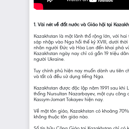
1. Vài nét về đất nước và Giáo hội tại Kazak
Kazakhstan là một lãnh thổ rộng lớn, với hai
sáp nhập vào Nga hồi thế kỷ XVIII, dưới th
nhân người Đức và Hòa Lan đến khai phá vùn
Kazakhstan ngày nay chỉ có gần 19 triệu dâ
người Ukraine.
Tuy chính phủ hiện nay muốn dành ưu tiên c
và tất cả đều sử dụng tiếng Nga.
Kazakhstan được độc lập năm 1991 sau khi Li
thống Nursultan Nazarbayev, một cựu công 
Kassym-Jomart Tokayev hiện nay.
Về mặt tôn giáo, Kazakhstan có khoảng 70% 
không thuộc tôn giáo nào.
Số tín hữu Công Giáo tại Kazakhstan chỉ có 