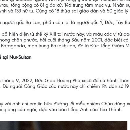
au, tổng cộng có 81 giáo xứ, 146 trung tâm mục vụ. Nhân s
h và 133 nữ tu. Cũng có 18 thừa sai giáo dân và 50 giáo lý 
 người gốc Ba Lan, phần còn lại là người gốc Ý, Đức, Tây Ba
đã hiện diện từ thế kỷ XIII tại nước này, và máu các vị tử đạo
phong chân phước, hồi cuối tháng Sáu năm 2001, đặc biệt c
ố Karaganda, mạn trung Kazakhstan, đó là Đức Tổng Giám Mụ
 tại Nur-Sultan
14 tháng 9, 2022, Đức Giáo Hoàng Phanxicô đã cử hành Thánh 
. Dù người Công Giáo của nước này chỉ chiếm 1% dân số 19 tr
y với anh chị em tín hữu đường lối mầu nhiệm Chúa dùng xử 
ài giảng của ngài, dựa vào bản tiếng Anh của Tòa Thánh.