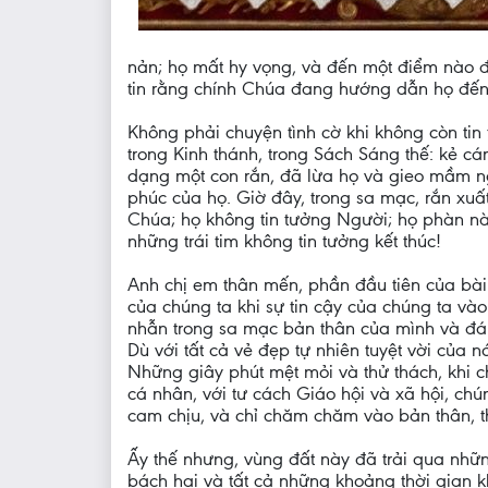
nản; họ mất hy vọng, và đến một điểm nào đ
tin rằng chính Chúa đang hướng dẫn họ đến
Không phải chuyện tình cờ khi không còn tin
trong Kinh thánh, trong Sách Sáng thế: kẻ c
dạng một con rắn, đã lừa họ và gieo mầm ngờ
phúc của họ. Giờ đây, trong sa mạc, rắn xuất h
Chúa; họ không tin tưởng Người; họ phàn nàn
những trái tim không tin tưởng kết thúc!
Anh chị em thân mến, phần đầu tiên của bài
của chúng ta khi sự tin cậy của chúng ta và
nhẫn trong sa mạc bản thân của mình và đán
Dù với tất cả vẻ đẹp tự nhiên tuyệt vời của
Những giây phút mệt mỏi và thử thách, khi c
cá nhân, với tư cách Giáo hội và xã hội, chú
cam chịu, và chỉ chăm chăm vào bản thân, thi
Ấy thế nhưng, vùng đất này đã trải qua nhữn
bách hại và tất cả những khoảng thời gian 