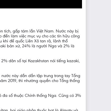
iện tích, gấp tám lần Việt Nam. Nước này bị
o đến làm việc mục vụ cho các tín hữu công
khi đế quốc Liên Xô tan rã, lãnh thổ
azaki bản xứ, 24% là người Nga và 2% là
2% dân số tại Kazakhstan nói tiếng kazaki,
i nước này dần dần tập trung trong tay Tổng
năm 2019, thì nhường quyền cho Tổng thống
đó đa số thuộc Chính thống Nga. Cũng có 3%
ltan, hai giáo phận thuộc hạt là Almaty và