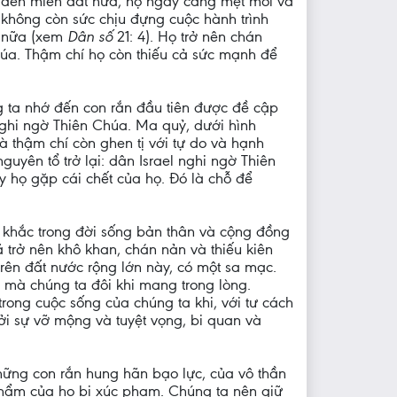
đến miền đất hứa, họ ngày càng mệt mỏi và
không còn sức chịu đựng cuộc hành trình
nữa (xem
Dân số
21: 4). Họ trở nên chán
úa. Thậm chí họ còn thiếu cả sức mạnh để
g ta nhớ đến con rắn đầu tiên được đề cập
nghi ngờ Thiên Chúa. Ma quỷ, dưới hình
à thậm chí còn ghen tị với tự do và hạnh
nguyên tổ trở lại: dân Israel nghi ngờ Thiên
y họ gặp cái chết của họ. Đó là chỗ để
 khắc trong đời sống bản thân và cộng đồng
 trở nên khô khan, chán nản và thiếu kiên
rên đất nước rộng lớn này, có một sa mạc.
n mà chúng ta đôi khi mang trong lòng.
rong cuộc sống của chúng ta khi, với tư cách
ởi sự vỡ mộng và tuyệt vọng, bi quan và
những con rắn hung hãn bạo lực, của vô thần
phẩm của họ bị xúc phạm. Chúng ta nên giữ