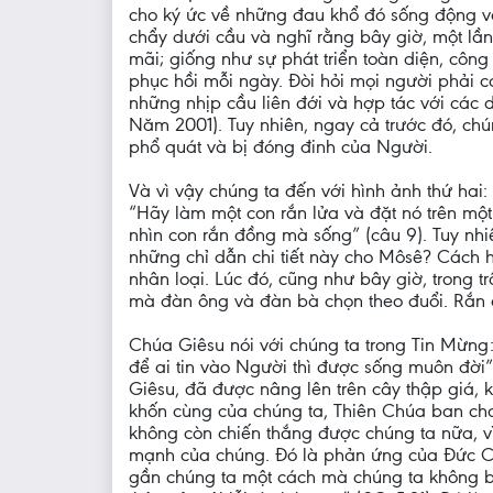
cho ký ức về những đau khổ đó sống động v
chẩy dưới cầu và nghĩ rằng bây giờ, một lầ
mãi; giống như sự phát triển toàn diện, côn
phục hồi mỗi ngày. Đòi hỏi mọi người phải ca
những nhịp cầu liên đới và hợp tác với các 
Năm 2001). Tuy nhiên, ngay cả trước đó, chún
phổ quát và bị đóng đinh của Người.
Và vì vậy chúng ta đến với hình ảnh thứ hai:
“Hãy làm một con rắn lửa và đặt nó trên một
nhìn con rắn đồng mà sống” (câu 9). Tuy nhi
những chỉ dẫn chi tiết này cho Môsê? Cách h
nhân loại. Lúc đó, cũng như bây giờ, trong tr
mà đàn ông và đàn bà chọn theo đuổi. Rắn đ
Chúa Giêsu nói với chúng ta trong Tin Mừn
để ai tin vào Người thì được sống muôn đời”
Giêsu, đã được nâng lên trên cây thập giá,
khốn cùng của chúng ta, Thiên Chúa ban cho
không còn chiến thắng được chúng ta nữa, vì 
mạnh của chúng. Đó là phản ứng của Đức Ch
gần chúng ta một cách mà chúng ta không ba