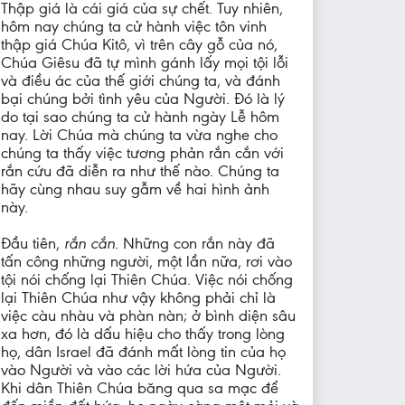
Thập giá là cái giá của sự chết. Tuy nhiên,
hôm nay chúng ta cử hành việc tôn vinh
thập giá Chúa Kitô, vì trên cây gỗ của nó,
Chúa Giêsu đã tự mình gánh lấy mọi tội lỗi
và điều ác của thế giới chúng ta, và đánh
bại chúng bởi tình yêu của Người. Đó là lý
do tại sao chúng ta cử hành ngày Lễ hôm
nay. Lời Chúa mà chúng ta vừa nghe cho
chúng ta thấy việc tương phản rắn cắn với
rắn cứu đã diễn ra như thế nào. Chúng ta
hãy cùng nhau suy gẫm về hai hình ảnh
này.
Đầu tiên,
rắn cắn
. Những con rắn này đã
tấn công những người, một lần nữa, rơi vào
tội nói chống lại Thiên Chúa. Việc nói chống
lại Thiên Chúa như vậy không phải chỉ là
việc càu nhàu và phàn nàn; ở bình diện sâu
xa hơn, đó là dấu hiệu cho thấy trong lòng
họ, dân Israel đã đánh mất lòng tin của họ
vào Người và vào các lời hứa của Người.
Khi dân Thiên Chúa băng qua sa mạc để