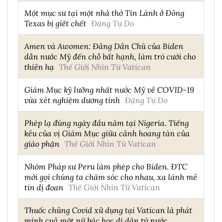
Một mục sư tại một nhà thờ Tin Lành ở Đông
Texas bị giết chết
Đặng Tự Do
Amen và Awomen: Đảng Dân Chủ của Biden
dẫn nước Mỹ đến chỗ bất hạnh, làm trò cười cho
thiên hạ
Thế Giới Nhìn Từ Vatican
Giám Mục kỹ lưỡng nhất nước Mỹ về COVID-19
vừa xét nghiệm dương tính
Đặng Tự Do
Phép lạ đúng ngày đầu năm tại Nigeria. Tiếng
kêu của vị Giám Mục giữa cảnh hoang tàn của
giáo phận
Thế Giới Nhìn Từ Vatican
Nhóm Pháp sư Peru làm phép cho Biden. ĐTC
mời gọi chúng ta chăm sóc cho nhau, xa lánh mê
tín dị đoan
Thế Giới Nhìn Từ Vatican
Thuốc chủng Covid xử dụng tại Vatican là phát
minh cuả một nữ bác học di dân từ nước