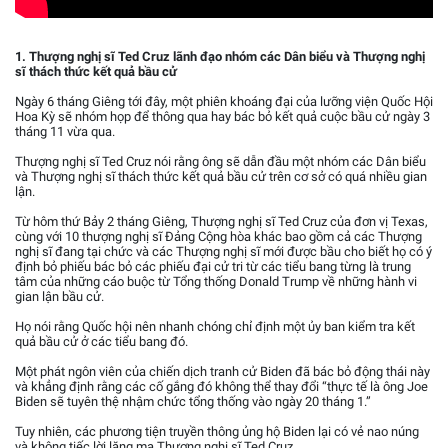
1. Thượng nghị sĩ Ted Cruz lãnh đạo nhóm các Dân biểu và Thượng nghị
sĩ thách thức kết quả bầu cử
Ngày 6 tháng Giêng tới đây, một phiên khoáng đại của lưỡng viện Quốc Hội
Hoa Kỳ sẽ nhóm họp để thông qua hay bác bỏ kết quả cuộc bầu cử ngày 3
tháng 11 vừa qua.
Thượng nghị sĩ Ted Cruz nói rằng ông sẽ dẫn đầu một nhóm các Dân biểu
và Thượng nghị sĩ thách thức kết quả bầu cử trên cơ sở có quá nhiều gian
lận.
Từ hôm thứ Bảy 2 tháng Giêng, Thượng nghị sĩ Ted Cruz của đơn vị Texas,
cùng với 10 thượng nghị sĩ Đảng Cộng hòa khác bao gồm cả các Thượng
nghị sĩ đang tại chức và các Thượng nghị sĩ mới được bầu cho biết họ có ý
định bỏ phiếu bác bỏ các phiếu đại cử tri từ các tiểu bang từng là trung
tâm của những cáo buộc từ Tổng thống Donald Trump về những hành vi
gian lận bầu cử.
Họ nói rằng Quốc hội nên nhanh chóng chỉ định một ủy ban kiểm tra kết
quả bầu cử ở các tiểu bang đó.
Một phát ngôn viên của chiến dịch tranh cử Biden đã bác bỏ động thái này
và khẳng định rằng các cố gắng đó không thể thay đổi “thực tế là ông Joe
Biden sẽ tuyên thệ nhậm chức tổng thống vào ngày 20 tháng 1.”
Tuy nhiên, các phương tiện truyền thông ủng hộ Biden lại có vẻ nao núng
và không tiếc lời lăng mạ Thượng nghị sĩ Ted Cruz.