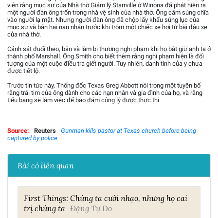
viên rằng mục sư của Nhà thờ Giám lý Starrville ở Winona đã phát hiện ra
một người đàn ông trốn trong nhà vệ sinh của nhà thờ. Ông cầm súng chĩa
vào người lạ mặt. Nhưng người đàn ông đã chộp lấy khẩu súng lục của
mục sư và bắn hai nạn nhân trước khi trộm một chiếc xe hơi từ bãi đậu xe
của nhà thờ.
Cảnh sát đuổi theo, bắn và làm bị thương nghi phạm khi họ bắt giữ anh ta ở
thành phố Marshall. Ông Smith cho biết thêm rằng nghi phạm hiện là đối
tượng của một cuộc điều tra giết người. Tuy nhiên, danh tính của y chưa
được tiết lộ.
Trước tin tức này, Thống đốc Texas Greg Abbott nói trong một tuyên bố
rằng trái tim của ông dành cho các nạn nhân và gia đình của họ, và rằng
tiểu bang sẽ làm việc để bảo đảm công lý được thực thi.
Source:
Reuters
Gunman kills pastor at Texas church before being
captured by police
Bài có liên quan
First Things: Chúng ta cười nhạo, nhưng họ cai
trị chúng ta
Đặng Tự Do