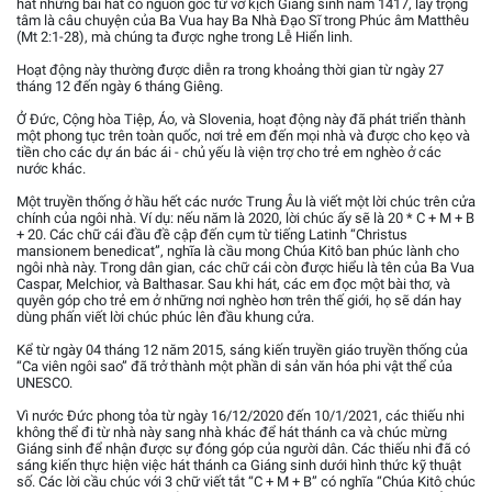
hát những bài hát có nguồn gốc từ vở kịch Giáng sinh năm 1417, lấy trọng
tâm là câu chuyện của Ba Vua hay Ba Nhà Đạo Sĩ trong Phúc âm Matthêu
(Mt 2:1-28), mà chúng ta được nghe trong Lễ Hiển linh.
Hoạt động này thường được diễn ra trong khoảng thời gian từ ngày 27
tháng 12 đến ngày 6 tháng Giêng.
Ở Đức, Cộng hòa Tiệp, Áo, và Slovenia, hoạt động này đã phát triển thành
một phong tục trên toàn quốc, nơi trẻ em đến mọi nhà và được cho kẹo và
tiền cho các dự án bác ái - chủ yếu là viện trợ cho trẻ em nghèo ở các
nước khác.
Một truyền thống ở hầu hết các nước Trung Âu là viết một lời chúc trên cửa
chính của ngôi nhà. Ví dụ: nếu năm là 2020, lời chúc ấy sẽ là 20 * C + M + B
+ 20. Các chữ cái đầu đề cập đến cụm từ tiếng Latinh “Christus
mansionem benedicat”, nghĩa là cầu mong Chúa Kitô ban phúc lành cho
ngôi nhà này. Trong dân gian, các chữ cái còn được hiểu là tên của Ba Vua
Caspar, Melchior, và Balthasar. Sau khi hát, các em đọc một bài thơ, và
quyên góp cho trẻ em ở những nơi nghèo hơn trên thế giới, họ sẽ dán hay
dùng phấn viết lời chúc phúc lên đầu khung cửa.
Kể từ ngày 04 tháng 12 năm 2015, sáng kiến truyền giáo truyền thống của
“Ca viên ngôi sao” đã trở thành một phần di sản văn hóa phi vật thể của
UNESCO.
Vì nước Đức phong tỏa từ ngày 16/12/2020 đến 10/1/2021, các thiếu nhi
không thể đi từ nhà này sang nhà khác để hát thánh ca và chúc mừng
Giáng sinh để nhận được sự đóng góp của người dân. Các thiếu nhi đã có
sáng kiến thực hiện việc hát thánh ca Giáng sinh dưới hình thức kỹ thuật
số. Các lời cầu chúc với 3 chữ viết tắt “C + M + B” có nghĩa “Chúa Kitô chúc