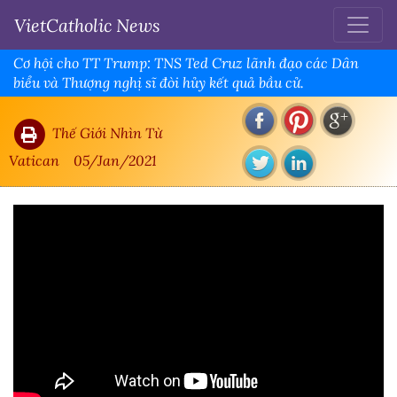
VietCatholic News
Cơ hội cho TT Trump: TNS Ted Cruz lãnh đạo các Dân
biểu và Thượng nghị sĩ đòi hủy kết quả bầu cử.
Thế Giới Nhìn Từ
Vatican
05/Jan/2021