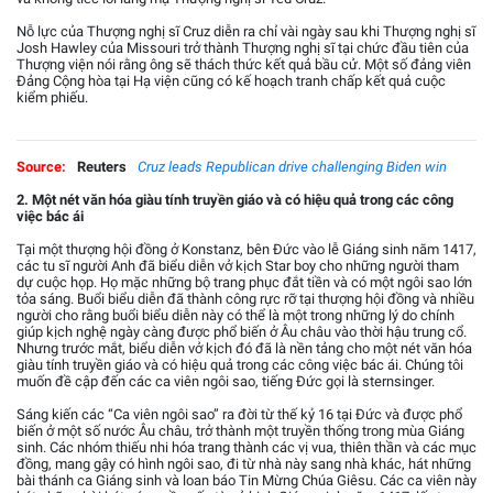
Nỗ lực của Thượng nghị sĩ Cruz diễn ra chỉ vài ngày sau khi Thượng nghị sĩ
Josh Hawley của Missouri trở thành Thượng nghị sĩ tại chức đầu tiên của
Thượng viện nói rằng ông sẽ thách thức kết quả bầu cử. Một số đảng viên
Đảng Cộng hòa tại Hạ viện cũng có kế hoạch tranh chấp kết quả cuộc
kiểm phiếu.
Source:
Reuters
Cruz leads Republican drive challenging Biden win
2. Một nét văn hóa giàu tính truyền giáo và có hiệu quả trong các công
việc bác ái
Tại một thượng hội đồng ở Konstanz, bên Đức vào lễ Giáng sinh năm 1417,
các tu sĩ người Anh đã biểu diễn vở kịch Star boy cho những người tham
dự cuộc họp. Họ mặc những bộ trang phục đắt tiền và có một ngôi sao lớn
tỏa sáng. Buổi biểu diễn đã thành công rực rỡ tại thượng hội đồng và nhiều
người cho rằng buổi biểu diễn này có thể là một trong những lý do chính
giúp kịch nghệ ngày càng được phổ biến ở Âu châu vào thời hậu trung cổ.
Nhưng trước mắt, biểu diễn vở kịch đó đã là nền tảng cho một nét văn hóa
giàu tính truyền giáo và có hiệu quả trong các công việc bác ái. Chúng tôi
muốn đề cập đến các ca viên ngôi sao, tiếng Đức gọi là sternsinger.
Sáng kiến các “Ca viên ngôi sao” ra đời từ thế kỷ 16 tại Đức và được phổ
biến ở một số nước Âu châu, trở thành một truyền thống trong mùa Giáng
sinh. Các nhóm thiếu nhi hóa trang thành các vị vua, thiên thần và các mục
đồng, mang gậy có hình ngôi sao, đi từ nhà này sang nhà khác, hát những
bài thánh ca Giáng sinh và loan báo Tin Mừng Chúa Giêsu. Các ca viên này