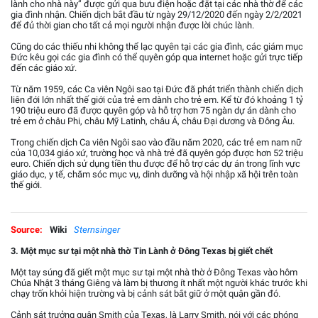
lành cho nhà này” được gửi qua bưu điện hoặc đặt tại các nhà thờ để các
gia đình nhận. Chiến dịch bắt đầu từ ngày 29/12/2020 đến ngày 2/2/2021
để đủ thời gian cho tất cả mọi người nhận được lời chúc lành.
Cũng do các thiếu nhi không thể lạc quyên tại các gia đình, các giám mục
Đức kêu gọi các gia đình có thể quyên góp qua internet hoặc gửi trực tiếp
đến các giáo xứ.
Từ năm 1959, các Ca viên Ngôi sao tại Đức đã phát triển thành chiến dịch
liên đới lớn nhất thế giới của trẻ em dành cho trẻ em. Kể từ đó khoảng 1 tỷ
190 triệu euro đã được quyên góp và hỗ trợ hơn 75 ngàn dự án dành cho
trẻ em ở châu Phi, châu Mỹ Latinh, châu Á, châu Đại dương và Đông Âu.
Trong chiến dịch Ca viên Ngôi sao vào đầu năm 2020, các trẻ em nam nữ
của 10,034 giáo xứ, trường học và nhà trẻ đã quyên góp được hơn 52 triệu
euro. Chiến dịch sử dụng tiền thu được để hỗ trợ các dự án trong lĩnh vực
giáo dục, y tế, chăm sóc mục vụ, dinh dưỡng và hội nhập xã hội trên toàn
thế giới.
Source:
Wiki
Sternsinger
3. Một mục sư tại một nhà thờ Tin Lành ở Đông Texas bị giết chết
Một tay súng đã giết một mục sư tại một nhà thờ ở Đông Texas vào hôm
Chúa Nhật 3 tháng Giêng và làm bị thương ít nhất một người khác trước khi
chạy trốn khỏi hiện trường và bị cảnh sát bắt giữ ở một quận gần đó.
Cảnh sát trưởng quận Smith của Texas, là Larry Smith, nói với các phóng