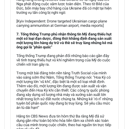
Nga phát động cuộc xâm lược toàn diện. Theo tờ Bild của
Đức, bốn máy bay chở hàng của Ukraine đã có mặt tại hiện
trường vụ tấn công bị nghi ngờ.
[Kyiv Independent: Drone targeted Ukrainian cargo plane
carrying ammunition at German airport, media reports]
7. Tổng thống Trump phủ nhận thông tin Mỹ đang thiếu hụt
một số loại đạn dược, đồng thời khẳng định đang sản xuất
một lượng lớn hàng dự trữ và thề sẽ truy lùng những kẻ mà
ông gọi là "phản quốc"
Tổng thống Trump đang phản đối những báo cáo gần đây
về tình trạng thiếu hụt vũ khí nghiêm trọng của Mỹ do cuộc
chiến với Iran gây ra.
Trong một bài đăng trên nền tảng Truth Social của mình
vào sáng sớm thứ Năm, Tổng thống Trump nói: "Hoa Kỳ có
một lượng lớn ‘vũ khí’, đặc biệt là một số loại nhất định.
Thêm vào đó, một lượng lớn đang được sản xuất và vận
chuyển đến Hoa Kỳ khi cần thiết. Các công ty quốc phòng
đang xây dựng số lượng nhà máy và xưởng sản xuất lớn
nhất trong lịch sử đất nước chúng ta. Những kẻ ‘rò rỉ’ những
tuyên bố phản quốc này đang bị truy lùng. Sẽ yêu cầu mức
án tù dài hạn!"
Hãng tin CBS News đưa tin hôm thứ Ba rằng Mỹ đã sử
dụng gần như toàn bộ kho hỏa tiễn tầm xa chính xác toàn
cầu của mình trong cuộc chiến, theo hai nguồn tin trực tiếp