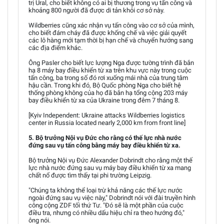
trị Ural, cho biết không có ai bị thương trong vụ tấn công và
khoảng 800 người đã được di tản khỏi cơ sở này.
Wildberries cũng xác nhận vụ tấn công vào cơ sở của mình,
cho biết đám cháy đã được khống chế và việc giải quyết
các lô hàng mới tạm thời bị hạn chế và chuyển hướng sang
các địa điểm khác.
Ông Pasler cho biết lực lượng Nga được tường trình đã bắn
hạ 8 máy bay điều khiển từ xa trên khu vực này trong cuộc
tấn công, ba trong số đó rơi xuống mái nhà của trung tâm
hậu cần. Trong khi đó, Bộ Quốc phòng Nga cho biết hệ
thống phòng không của họ đã bắn hạ tổng cộng 203 máy
bay điều khiển từ xa của Ukraine trong đêm 7 tháng 8.
[Kyiv Independent: Ukraine attacks Wildberries logistics
center in Russia located nearly 2,000 km from front line]
5. Bộ trưởng Nội vụ Đức cho rằng có thế lực nhà nước
đứng sau vụ tấn công bằng máy bay điều khiển từ xa.
Bộ trưởng Nội vụ Đức Alexander Dobrindt cho rằng một thế
lực nhà nước đứng sau vụ máy bay điều khiển từ xa mang
chất nổ được tìm thấy tại phi trường Leipzig.
"Chúng ta không thể loại trừ khả năng các thế lực nước
ngoài đứng sau vụ việc này," Dobrindt nói với đài truyền hình
công cộng ZDF tối thứ Tư. "Đó sẽ là một phần của cuộc
điều tra, nhưng có nhiều dấu hiệu chỉ ra theo hướng đó,"
ông nói.