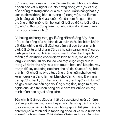
Sự hoảng loạn của các môn đệ trên thuyền không chỉ đến
từ cơn bão vật lý ngoài kia. Nó tương đồng với sự kiệt quệ
của chúng ta trong cuộc đua mưu sinh. Gánh nặng thật sự
làm ta chìm không hẳn là cường độ công việc, mà là một
gánh nặng vô hình khác: cuộc vật lộn cơm áo gạo tiền
thường bị thổi phồng lên bởi cái tôi, bởi sự đố kỵ, bởi thói so
đo, những thứ tự động biến một nhu cầu rất cơ bản thành
một cuộc chiến sinh tử.
Có hai người hàng xóm, gọi là ông Năm và ông Bảy. Ban
đầu, cuộc sống của họ bình dị và thân thiết. Rồi hiềm khích
bắt đầu, chỉ từ một dải đất hẹp cắm vài cọc tre làm ranh
giới. Cái tôi tự ái bị chạm đến, và họ sẵn sàng ném đi cả sự
bình yên chỉ vì một bờ rào mỏng manh. Việc tranh giành
mảnh đất ấy không còn vì giá trị kinh tế nữa, mà để bảo vệ
lòng kiêu hãnh. Từ đó, họ lao vào một cuộc chạy đua vũ
trang vô hình: nhà này mua con trâu to hơn, nhà kia phải vay
mượn để xây cái cổng cao hơn cho hả dạ. Cuộc đời họ hóa
thành một chuỗi ngày ưu tư, căng thẳng, luôn phải dò xét
xem người kia đang làm gì. Mãi cho đến khi ông Bảy nằm
trên giường bệnh, đối diện với cái chết, ranh giới sinh tử mới
bẻ gãy được cái bản ngã đó. Ông bừng tỉnh, nhận ra sự vô
nghĩa của việc tiêu tốn hàng chục năm trời chỉ để chứng
minh mình hơn người hàng xóm.
Đây chính là ẩn dụ đắt giá nhất của cả câu chuyện. Chúng
ta đang ngồi trên một con thuyền vốn đã tròng trành vì sóng
to gió lớn của nền kinh tế, của những áp lực tất yếu. Đáng lẽ
nhiệm vụ của mình chỉ là tập trung chèo lái và múc nước tát
ra ngoài. Nhưng thực tế thì không. Chúng ta lại tự vác thêm