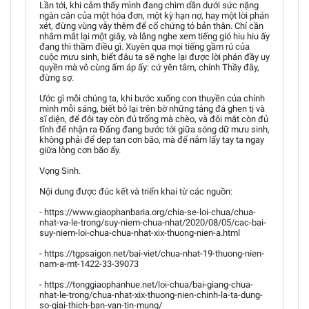
Lần tới, khi cảm thấy mình đang chìm dần dưới sức nặng
ngàn cân của một hóa đơn, một kỳ hạn nợ, hay một lời phán
xét, đừng vùng vẫy thêm để cố chứng tỏ bản thân. Chỉ cần
nhắm mắt lại một giây, và lắng nghe xem tiếng gió hiu hiu ấy
đang thì thầm điều gì. Xuyên qua mọi tiếng gầm rú của
cuộc mưu sinh, biết đâu ta sẽ nghe lại được lời phán đầy uy
quyền mà vô cùng ấm áp ấy: cứ yên tâm, chính Thầy đây,
đừng sợ.
Ước gì mỗi chúng ta, khi bước xuống con thuyền của chính
mình mỗi sáng, biết bỏ lại trên bờ những tảng đá ghen tị và
sĩ diện, để đôi tay còn đủ trống mà chèo, và đôi mắt còn đủ
tĩnh để nhận ra Đấng đang bước tới giữa sóng dữ mưu sinh,
không phải để dẹp tan cơn bão, mà để nắm lấy tay ta ngay
giữa lòng cơn bão ấy.
Vọng Sinh.
Nội dung được đúc kết và triển khai từ các nguồn:
- https://www.giaophanbaria.org/chia-se-loi-chua/chua-
nhat-va-le-trong/suy-niem-chua-nhat/2020/08/05/cac-bai-
suy-niem-loi-chua-chua-nhat-xix-thuong-nien-a.html
- https://tgpsaigon.net/bai-viet/chua-nhat-19-thuong-nien-
nam-a-mt-1422-33-39073
- https://tonggiaophanhue.net/loi-chua/bai-giang-chua-
nhat-le-trong/chua-nhat-xix-thuong-nien-chinh-la-ta-dung-
so-giai-thich-ban-van-tin-mung/