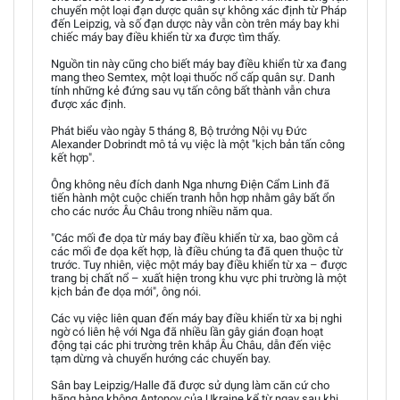
chuyển một loại đạn dược quân sự không xác định từ Pháp
đến Leipzig, và số đạn dược này vẫn còn trên máy bay khi
chiếc máy bay điều khiển từ xa được tìm thấy.
Nguồn tin này cũng cho biết máy bay điều khiển từ xa đang
mang theo Semtex, một loại thuốc nổ cấp quân sự. Danh
tính những kẻ đứng sau vụ tấn công bất thành vẫn chưa
được xác định.
Phát biểu vào ngày 5 tháng 8, Bộ trưởng Nội vụ Đức
Alexander Dobrindt mô tả vụ việc là một "kịch bản tấn công
kết hợp".
Ông không nêu đích danh Nga nhưng Điện Cẩm Linh đã
tiến hành một cuộc chiến tranh hỗn hợp nhằm gây bất ổn
cho các nước Âu Châu trong nhiều năm qua.
"Các mối đe dọa từ máy bay điều khiển từ xa, bao gồm cả
các mối đe dọa kết hợp, là điều chúng ta đã quen thuộc từ
trước. Tuy nhiên, việc một máy bay điều khiển từ xa – được
trang bị chất nổ – xuất hiện trong khu vực phi trường là một
kịch bản đe dọa mới", ông nói.
Các vụ việc liên quan đến máy bay điều khiển từ xa bị nghi
ngờ có liên hệ với Nga đã nhiều lần gây gián đoạn hoạt
động tại các phi trường trên khắp Âu Châu, dẫn đến việc
tạm dừng và chuyển hướng các chuyến bay.
Sân bay Leipzig/Halle đã được sử dụng làm căn cứ cho
hãng hàng không Antonov của Ukraine kể từ ngay sau khi