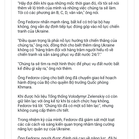
"Hãy đợi đến khi qua những mốc thời gian đó, rồi tôi sẽ nói
thêm về lộ trình của mình và những việc chúng ta sẽ làm.
Tôi có các phương án B, C, D, vân vân," ông nói.
Ông Fedorov nhấn mạnh rằng, bất kể có trở lại bộ hay
không, ông vẫn dự định tiếp tục đóng góp vào nỗ lực chiến
tranh của Ukraine.
"Điều quan trọng là phải nỗ lực hướng tới chiến thắng của
chúng ta," ông nói, đồng thời cho biết thêm rằng Ukraine
không có "hàng trăm đội với hàng trăm người hiểu rõ về
chiến tranh và sẵn sàng phục vụ đất nước 24/7."
"Chúng ta sẽ tìm ra một hình thức để phục vụ đất nước bất
kể điều gì xảy ra," ông nói thêm.
Ông Fedorov cũng cho biết ông đã chuyển giao kế hoạch
hành động của Bộ cho quyền Bộ trưởng Quốc phòng
Khmara.
Khi được hỏi liệu Tổng thống Volodymyr Zelenskiy có còn
giữ liên lạc với ông kể từ khi bị cách chức hay không,
Fedorov trả lời: "Chúng tôi đã có một số liên lạc", nhưng
không cung cấp thêm chi tiết.
Trong nhiệm kỳ của mình, Fedorov đã giám sát một loạt
các cải cách và sáng kiến quan trọng nhằm tăng cường
năng lực quân sự của Ukraine.
Ông Fedorov, người được đánh giá cao về năng lực, đã bị