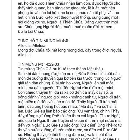
en, họ đã được Thiên Chúa nhận làm con, được Người cho
thấy vinh quang, ban tặng các giao ước, lề luật, một nền
phụng tự và các lời hứa; họ là con cháu các tổ phụ; và sau
hết, chính Đức Ki-tô, xét theo huyết thống, cũng cùng một
nòi giống với họ. Người là Thiên Chúa, Đấng vượt trên mọi
sự. Chúc tụng Người đến muôn thuở muôn đời. A-men.
Đó là Lời Chúa.
TUNG HÔ TIN MỪNG Mt 4:4b
Alleluia. Alleluia.
Mong đợi Chúa, tôi hết lòng mong đợi, cậy trông ở lời Người.
Alleluia.
TIN MỪNG Mt 14:22-33
Tin mừng Chúa Giê-su Ki-tô theo thánh Mát-thêu.
Sau khi dân chúng được ăn no nê, Đức Giê-su liền bắt các
môn đệ xuống thuyền qua bờ bên kia trước, trong lúc Người
giải tán dân chúng. Giải tán họ xong, Người lên núi một
mình mà cầu nguyện. Tối đến Người vẫn ở đó một mình.
Còn chiếc thuyền thì đã ra xa bờ đến cả mấy cây số, bị
sóng đánh vì ngược gió. Vào khoảng canh tư, Người đi trên
mặt biển mà đến với các môn đệ. Thấy Người đi trên mặt
biển, các ông hoảng hốt bảo nhau: “Ma đấy!” và sợ hãi la
lên. Đức Giê-su liền bảo các ông: “Cứ yên tâm, chính Thầy
đây, đừng sợ!” Ông Phê-rô liền thưa với Người: “Thưa Ngài,
nếu quả là Ngài, thì xin truyền cho con đi trên mặt nước mà
đến với Ngài.” Đức Giê-su bảo ông: “Cứ đến!” Ông Phê-rô từ
thuyền bước xuống, đi trên mặt nước, và đến với Đức Giê-
su. Nhưng thấy gió thổi thì ông đâm sợ, và khi bắt đầu
chìm, ông la lên: “Thưa Ngài, xin cứu con với!” Đức Giê-su