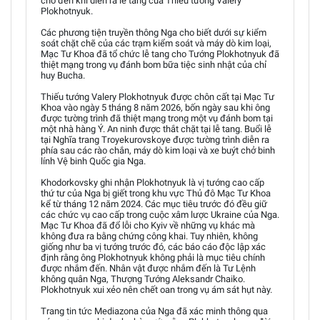
cho đến khi diễn ra lễ tang của Thiếu tướng Valery
Plokhotnyuk.
Các phương tiện truyền thông Nga cho biết dưới sự kiểm
soát chặt chẽ của các trạm kiểm soát và máy dò kim loại,
Mạc Tư Khoa đã tổ chức lễ tang cho Tướng Plokhotnyuk đã
thiệt mạng trong vụ đánh bom bữa tiệc sinh nhật của chỉ
huy Bucha.
Thiếu tướng Valery Plokhotnyuk được chôn cất tại Mạc Tư
Khoa vào ngày 5 tháng 8 năm 2026, bốn ngày sau khi ông
được tường trình đã thiệt mạng trong một vụ đánh bom tại
một nhà hàng Ý. An ninh được thắt chặt tại lễ tang. Buổi lễ
tại Nghĩa trang Troyekurovskoye được tường trình diễn ra
phía sau các rào chắn, máy dò kim loại và xe buýt chở binh
lính Vệ binh Quốc gia Nga.
Khodorkovsky ghi nhận Plokhotnyuk là vị tướng cao cấp
thứ tư của Nga bị giết trong khu vực Thủ đô Mạc Tư Khoa
kể từ tháng 12 năm 2024. Các mục tiêu trước đó đều giữ
các chức vụ cao cấp trong cuộc xâm lược Ukraine của Nga.
Mạc Tư Khoa đã đổ lỗi cho Kyiv về những vụ khác mà
không đưa ra bằng chứng công khai. Tuy nhiên, không
giống như ba vị tướng trước đó, các báo cáo độc lập xác
định rằng ông Plokhotnyuk không phải là mục tiêu chính
được nhắm đến. Nhân vật được nhắm đến là Tư Lệnh
không quân Nga, Thượng Tướng Aleksandr Chaiko.
Plokhotnyuk xui xẻo nên chết oan trong vụ ám sát hụt này.
Trang tin tức Mediazona của Nga đã xác minh thông qua