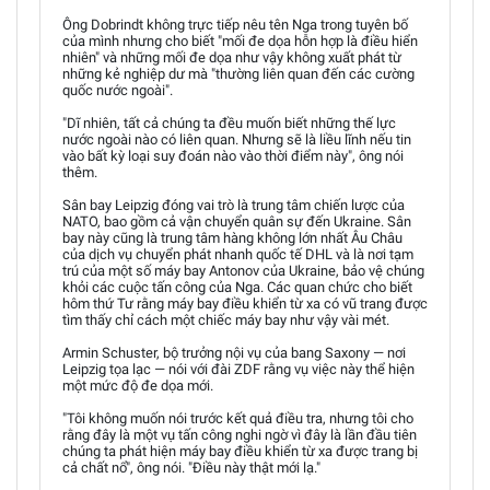
Ông Dobrindt không trực tiếp nêu tên Nga trong tuyên bố
của mình nhưng cho biết "mối đe dọa hỗn hợp là điều hiển
nhiên" và những mối đe dọa như vậy không xuất phát từ
những kẻ nghiệp dư mà "thường liên quan đến các cường
quốc nước ngoài".
"Dĩ nhiên, tất cả chúng ta đều muốn biết những thế lực
nước ngoài nào có liên quan. Nhưng sẽ là liều lĩnh nếu tin
vào bất kỳ loại suy đoán nào vào thời điểm này", ông nói
thêm.
Sân bay Leipzig đóng vai trò là trung tâm chiến lược của
NATO, bao gồm cả vận chuyển quân sự đến Ukraine. Sân
bay này cũng là trung tâm hàng không lớn nhất Âu Châu
của dịch vụ chuyển phát nhanh quốc tế DHL và là nơi tạm
trú của một số máy bay Antonov của Ukraine, bảo vệ chúng
khỏi các cuộc tấn công của Nga. Các quan chức cho biết
hôm thứ Tư rằng máy bay điều khiển từ xa có vũ trang được
tìm thấy chỉ cách một chiếc máy bay như vậy vài mét.
Armin Schuster, bộ trưởng nội vụ của bang Saxony — nơi
Leipzig tọa lạc — nói với đài ZDF rằng vụ việc này thể hiện
một mức độ đe dọa mới.
"Tôi không muốn nói trước kết quả điều tra, nhưng tôi cho
rằng đây là một vụ tấn công nghi ngờ vì đây là lần đầu tiên
chúng ta phát hiện máy bay điều khiển từ xa được trang bị
cả chất nổ", ông nói. "Điều này thật mới lạ."