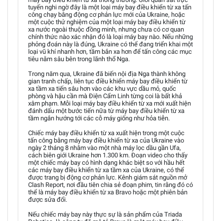
tuyến nghi ngờ đây là một loại máy bay điều khiển từ xa tấn
công chạy bằng động cơ phản lực mới của Ukraine, hoặc
một cuộc thử nghiệm của một loại máy bay điều khiển từ
xa nước ngoài thuộc đồng minh, nhưng chưa có cơ quan
chính thức nào xác nhận đó là loại máy bay nào. Nếu những
phỏng đoán này là đúng, Ukraine có thể đang triển khai một
loại vũ khí nhanh hơn, tầm bắn xa hơn để tấn công các mục
tiêu nằm sâu bên trong lãnh thổ Nga.
Trong năm qua, Ukraine đã biến nội địa Nga thành không
gian tranh chấp, liên tục điều khiển máy bay điều khiển từ
xa tầm xa tiến sâu hơn vào các khu vực dầu mỏ, quốc
phòng và hậu cần mà Điện Cẩm Linh từng coi là bất khả
xâm phạm. Mỗi loại máy bay điều khiển từ xa mới xuất hiện
đánh dấu một bước tiến nữa từ máy bay điều khiển từ xa
tầm ngắn hướng tới các cỗ máy giống như hỏa tiễn.
Chiếc máy bay điều khiển từ xa xuất hiện trong một cuộc
tấn công bằng máy bay điều khiển từ xa của Ukraine vào
ngày 2 tháng 8 nhằm vào một nhà máy lọc dầu gần Ufa,
cách biên giới Ukraine hơn 1.300 km. Đoạn video cho thấy
một chiếc máy bay có hình dạng khác biệt so với hầu hết
các máy bay điều khiển từ xa tầm xa của Ukraine, có thể
được trang bị động cơ phản lực. Kênh giám sát nguồn mở
Clash Report, nơi đầu tiên chia sẻ đoạn phim, tin rằng đó có
thể là máy bay điều khiển từ xa Bravo hoặc một phiên bản
được sửa đổi.
Nếu chiếc máy bay này thực sự là sản phẩm của Triada