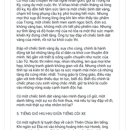
Có một câu chuyện về hai nghệ nhân gốm, gọi là Trọng và
Kỳ, cùng dự một cuộc thi. Vì khao khát chiến thắng và lòng
đố kỵ, Kỳ dồn hết tâm sức làm ra một chiếc bình dát vàng,
chạm trổ long phụng cầu kỳ, phô trương hết mức. Nhưng
mọi thứ sụp đổ trong lòng ông khi lén nhìn thấy tác phẩm
của Trọng, một chiếc bình men xanh ngọc bích, đơn sơ,
không vàng bạc, không một chi tiết phù phiếm nào. Nhưng
sự tĩnh lặng và độ hoàn mỹ của nó tỏa ra một thứ sức mạnh
khiến Kỳ đứng chết lặng. Ông tự tay đập vỡ chiếc bình dát
vàng của mình, rồi rút lui khỏi cuộc thi.
Đập vỡ chiếc bình vàng ấy, suy cho cùng, chính là hành
động tát bỏ những tảng đá sĩ diện ra khỏi con thuyền đời
mình. Nó gần với triết lý sống uyển chuyển như nước của
Lão Tử. Nước thì mềm mại, nhún nhường, len qua mọi khe
hẹp, không tranh giành không gian với đá. Nhưng chính sự
tĩnh tại và kiên trì đó lại tạo ra sức mạnh mài mòn cả những
tảng đá cứng nhắc nhất. Trong giáo lý Công giáo, điều này
gần với tinh thần thiểu dục tri túc, biết đủ. Biết đủ chính là
chiếc phao cứu sinh vững chắc nhất, giữ ta khỏi bị cuốn
vào những vòng xoáy cạnh tranh độc hại.
Có một chiếc bình dát vàng nào mình đang cố giữ, một
danh tiếng, một sự so đo hơn thua, mà nếu tự tay đập vỡ đi,
mình mới thật sự nhẹ nhõm trở lại?
5. TIẾNG GIÓ HIU HIU GIỮA TIẾNG CÒI XE
Có một nghịch lý tuyệt đẹp về cách Thiên Chúa lên tiếng.
Khi ngôn sứ Êlia rơi vào khủng hoảng trên núi Horeb, ông