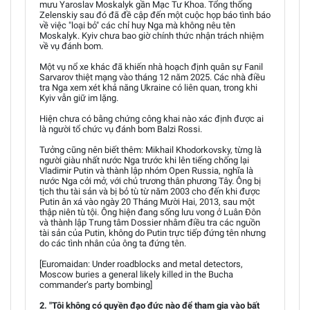
mưu Yaroslav Moskalyk gần Mạc Tư Khoa. Tổng thống
Zelenskiy sau đó đã đề cập đến một cuộc họp báo tình báo
về việc "loại bỏ" các chỉ huy Nga mà không nêu tên
Moskalyk. Kyiv chưa bao giờ chính thức nhận trách nhiệm
về vụ đánh bom.
Một vụ nổ xe khác đã khiến nhà hoạch định quân sự Fanil
Sarvarov thiệt mạng vào tháng 12 năm 2025. Các nhà điều
tra Nga xem xét khả năng Ukraine có liên quan, trong khi
Kyiv vẫn giữ im lặng.
Hiện chưa có bằng chứng công khai nào xác định được ai
là người tổ chức vụ đánh bom Balzi Rossi.
Tưởng cũng nên biết thêm: Mikhail Khodorkovsky, từng là
người giàu nhất nước Nga trước khi lên tiếng chống lại
Vladimir Putin và thành lập nhóm Open Russia, nghĩa là
nước Nga cởi mở, với chủ trương thân phương Tây. Ông bị
tịch thu tài sản và bị bỏ tù từ năm 2003 cho đến khi được
Putin ân xá vào ngày 20 Tháng Mười Hai, 2013, sau một
thập niên tù tội. Ông hiện đang sống lưu vong ở Luân Đôn
và thành lập Trung tâm Dossier nhằm điều tra các nguồn
tài sản của Putin, không do Putin trực tiếp đứng tên nhưng
do các tình nhân của ông ta đứng tên.
[Euromaidan: Under roadblocks and metal detectors,
Moscow buries a general likely killed in the Bucha
commander’s party bombing]
2. "Tôi không có quyền đạo đức nào để tham gia vào bất