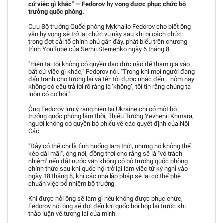
cứ việc gì khác" — Fedorov hy vọng được phục chức bộ
trưởng quốc phòng.
Cựu Bộ trưởng Quốc phòng Mykhailo Fedorov cho biết ông
vẫn hy vọng sẽ trở lại chức vụ này sau khi bị cách chức
trong đợt cải tổ chính phủ gần đây, phát biểu trên chương
trình YouTube của Serhii Sternenko ngày 6 tháng 8.
"Hiện tại tôi không có quyền đạo đức nào để tham gia vào
bất cứ việc gì khác," Fedorov nói. "Trong khi mọi người đang
đấu tranh cho tương lai và tên tôi được nhắc đến... hôm nay
không có câu trả lời rõ ràng là ‘không’, tôi tin rằng chúng ta
luôn có cơ hội."
Ông Fedorov lưu ý rằng hiện tại Ukraine chỉ có một bộ
trưởng quốc phòng lâm thời, Thiếu Tướng Yevhenii Khmara,
người không có quyền bỏ phiếu về các quyết định của Nội
Các.
"Đây có thể chỉ là tình huống tạm thời, nhưng nó không thể
kéo dài mãi", ông nói, đồng thời cho rằng sẽ là "vô trách
nhiệm" nếu đất nước vẫn không có bộ trưởng quốc phòng
chính thức sau khi quốc hội trở lại làm việc từ kỳ nghỉ vào
ngày 18 tháng 8, khi các nhà lập pháp sẽ lại có thể phê
chuẩn việc bổ nhiệm bộ trưởng.
Khi được hỏi ông sẽ làm gì nếu không được phục chức,
Fedorov nói ông sẽ đợi đến khi quốc hội họp lại trước khi
thảo luận về tương lai của mình.