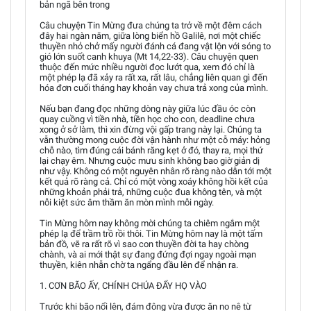
bản ngã bên trong
Câu chuyện Tin Mừng đưa chúng ta trở về một đêm cách
đây hai ngàn năm, giữa lòng biển hồ Galilê, nơi một chiếc
thuyền nhỏ chở mấy người đánh cá đang vật lộn với sóng to
gió lớn suốt canh khuya (Mt 14,22-33). Câu chuyện quen
thuộc đến mức nhiều người đọc lướt qua, xem đó chỉ là
một phép lạ đã xảy ra rất xa, rất lâu, chẳng liên quan gì đến
hóa đơn cuối tháng hay khoản vay chưa trả xong của mình.
Nếu bạn đang đọc những dòng này giữa lúc đầu óc còn
quay cuồng vì tiền nhà, tiền học cho con, deadline chưa
xong ở sở làm, thì xin đừng vội gấp trang này lại. Chúng ta
vẫn thường mong cuộc đời vận hành như một cỗ máy: hỏng
chỗ nào, tìm đúng cái bánh răng kẹt ở đó, thay ra, mọi thứ
lại chạy êm. Nhưng cuộc mưu sinh không bao giờ giản dị
như vậy. Không có một nguyên nhân rõ ràng nào dẫn tới một
kết quả rõ ràng cả. Chỉ có một vòng xoáy không hồi kết của
những khoản phải trả, những cuộc đua không tên, và một
nỗi kiệt sức âm thầm ăn mòn mình mỗi ngày.
Tin Mừng hôm nay không mời chúng ta chiêm ngắm một
phép lạ để trầm trồ rồi thôi. Tin Mừng hôm nay là một tấm
bản đồ, vẽ ra rất rõ vì sao con thuyền đời ta hay chòng
chành, và ai mới thật sự đang đứng đợi ngay ngoài mạn
thuyền, kiên nhẫn chờ ta ngẩng đầu lên để nhận ra.
1. CƠN BÃO ẤY, CHÍNH CHÚA ĐẨY HỌ VÀO
Trước khi bão nổi lên, đám đông vừa được ăn no nê từ