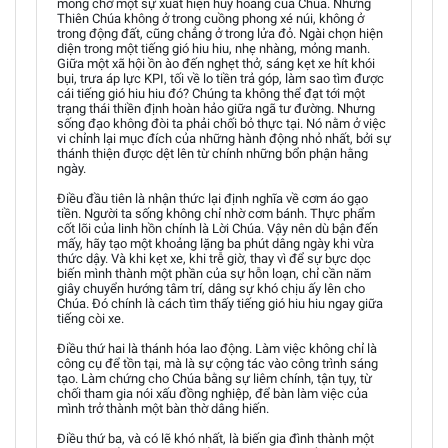
mong chờ một sự xuất hiện huy hoàng của Chúa. Nhưng
Thiên Chúa không ở trong cuồng phong xé núi, không ở
trong động đất, cũng chẳng ở trong lửa đỏ. Ngài chọn hiện
diện trong một tiếng gió hiu hiu, nhẹ nhàng, mỏng manh.
Giữa một xã hội ồn ào đến nghẹt thở, sáng kẹt xe hít khói
bụi, trưa áp lực KPI, tối về lo tiền trả góp, làm sao tìm được
cái tiếng gió hiu hiu đó? Chúng ta không thể đạt tới một
trạng thái thiền định hoàn hảo giữa ngã tư đường. Nhưng
sống đạo không đòi ta phải chối bỏ thực tại. Nó nằm ở việc
vi chỉnh lại mục đích của những hành động nhỏ nhất, bởi sự
thánh thiện được dệt lên từ chính những bổn phận hằng
ngày.
Điều đầu tiên là nhận thức lại định nghĩa về cơm áo gạo
tiền. Người ta sống không chỉ nhờ cơm bánh. Thực phẩm
cốt lõi của linh hồn chính là Lời Chúa. Vậy nên dù bận đến
mấy, hãy tạo một khoảng lặng ba phút dâng ngày khi vừa
thức dậy. Và khi kẹt xe, khi trễ giờ, thay vì để sự bực dọc
biến mình thành một phần của sự hỗn loạn, chỉ cần năm
giây chuyển hướng tâm trí, dâng sự khó chịu ấy lên cho
Chúa. Đó chính là cách tìm thấy tiếng gió hiu hiu ngay giữa
tiếng còi xe.
Điều thứ hai là thánh hóa lao động. Làm việc không chỉ là
công cụ để tồn tại, mà là sự cộng tác vào công trình sáng
tạo. Làm chứng cho Chúa bằng sự liêm chính, tận tụy, từ
chối tham gia nói xấu đồng nghiệp, để bàn làm việc của
mình trở thành một bàn thờ dâng hiến.
Điều thứ ba, và có lẽ khó nhất, là biến gia đình thành một