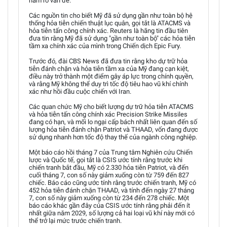
nắm rõ vấn đề.
Các nguồn tin cho biết Mỹ đã sử dụng gần như toàn bộ hệ
thống hỏa tiễn chiến thuật lục quân, gọi tắt là ATACMS và
hỏa tiễn tấn công chính xác. Reuters là hãng tin đầu tiên
đưa tin rằng Mỹ đã sử dụng "gần như toàn bộ" các hỏa tiễn
tầm xa chính xác của mình trong Chiến dịch Epic Fury.
Trước đó, đài CBS News đã đưa tin rằng kho dự trữ hỏa
tiễn đánh chặn và hỏa tiễn tầm xa của Mỹ đang cạn kiệt,
điều này trở thành một điểm gây áp lực trong chính quyền,
và rằng Mỹ không thể duy trì tốc độ tiêu hao vũ khí chính
xác như hồi đầu cuộc chiến với Iran.
Các quan chức Mỹ cho biết lượng dự trữ hỏa tiễn ATACMS
và hỏa tiễn tấn công chính xác Precision Strike Missiles
đang có hạn, và mối lo ngại cấp bách nhất liên quan đến số
lượng hỏa tiễn đánh chặn Patriot và THAAD, vốn đang được
sử dụng nhanh hơn tốc độ thay thế của ngành công nghiệp.
Một báo cáo hồi tháng 7 của Trung tâm Nghiên cứu Chiến
lược và Quốc tế, gọi tắt là CSIS ước tính rằng trước khi
chiến tranh bắt đầu, Mỹ có 2.330 hỏa tiễn Patriot, và đến
cuối tháng 7, con số này giảm xuống còn từ 759 đến 827
chiếc. Báo cáo cũng ước tính rằng trước chiến tranh, Mỹ có
452 hỏa tiễn đánh chặn THAAD, và tính đến ngày 27 tháng
7, con số này giảm xuống còn từ 234 đến 278 chiếc. Một
báo cáo khác gần đây của CSIS ước tính rằng phải đến ít
nhất giữa năm 2029, số lượng cả hai loại vũ khí này mới có
thể trở lại mức trước chiến tranh.