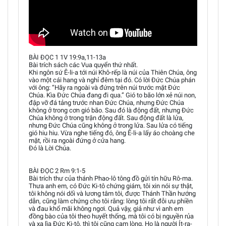
BÀI ĐỌC 1 1V 19:9a,11-13a
Bài trích sách các Vua quyển thứ nhất.
Khi ngôn sứ Ê-li-a tới núi Khô-rếp là núi của Thiên Chúa, ông
vào một cái hang và nghỉ đêm tại đó. Có lời Đức Chúa phán
với ông: “Hãy ra ngoài và đứng trên núi trước mặt Đức
Chúa. Kìa Đức Chúa đang đi qua.” Gió to bão lớn xẻ núi non,
đập vỡ đá tảng trước nhan Đức Chúa, nhưng Đức Chúa
không ở trong cơn gió bão. Sau đó là động đất, nhưng Đức
Chúa không ở trong trận động đất. Sau động đất là lửa,
nhưng Đức Chúa cũng không ở trong lửa. Sau lửa có tiếng
gió hiu hiu. Vừa nghe tiếng đó, ông Ê-li-a lấy áo choàng che
mặt, rồi ra ngoài đứng ở cửa hang.
Đó là Lời Chúa.
BÀI ĐỌC 2 Rm 9:1-5
Bài trích thư của thánh Phao-lô tông đồ gửi tín hữu Rô-ma.
Thưa anh em, có Đức Ki-tô chứng giám, tôi xin nói sự thật,
tôi không nói dối và lương tâm tôi, được Thánh Thần hướng
dẫn, cũng làm chứng cho tôi rằng: lòng tôi rất đỗi ưu phiền
và đau khổ mãi không ngơi. Quả vậy, giả như vì anh em
đồng bào của tôi theo huyết thống, mà tôi có bị nguyền rủa
và xa lìa Đức Ki-tô, thì tôi cũng cam lòng. Họ là người Ít-ra-