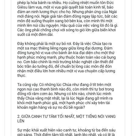
phép lạ hóa bánh ra nhiều. Họ cuồng nhiệt muốn tôn Đức
Giêsu làm vua, một vị vua giải quyết bài toán kinh tế, bảo
đảm an ninh lương thực cho họ. Nhưng phản ứng của Ngài
mới đáng nói. Ngài giải tán đám đông ngay lập tức, bắt các
môn đệ xuống thuyền sang bờ bên kia, còn mình thì một
mình lên núi cầu nguyện. Hậu quả của việc vâng lời đó là gì.
Các ông phải chống chọi với sóng to gió lớn giữa biển khơi
suốt cả một đêm dài.
Đây không phải là một sự bỏ rơi. Đây là việc Chúa tạo ra
một sa mạc thiêng liêng ngay giữa lòng đại dương. Đám
đông tung hô vị vua cho bánh ăn kia đại diện cho một thứ
hạnh phúc mỏng manh, phụ thuộc hoàn toàn vào cái bụng
no. Cơn bão chính là môi trường khắc nghiệt cần thiết để
bóc trần ảo tưởng đó, để chuẩn bị lòng các môn đệ đón
nhận một điều lớn hơn nhiều một vị vua chuyên cấp lương
thực.
Ta cũng vậy. Có những lúc Chúa như đang ở tít trên một
ngọn núi cao thanh bình nào đó, còn mình thì tự bơi trong
đống rối rắm cơm áo. Nhưng có khi nào, chính lúc mình
thấy Chúa vắng mặt nhất, lại là lúc Ngài đang gỡ mình ra
khỏi một hạnh phúc giả, một hạnh phúc chỉ xây trên tài
khoản ngân hàng và sự no đủ bề ngoài?
2. GIỮA CANH TƯ TĂM TỐI NHẤT, MỘT TIẾNG NÓI VANG
LÊN
Sự mặc khải xuất hiện vào canh tư, khoảng từ ba đến sáu
giờ sáng. Thời điểm tăm tối nhất, lạnh lẽo nhất, và có lẽ là