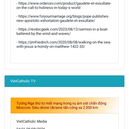
- https://www.orderosv.com/product/gaudete-et-exsultate-
on-the-call-to-holiness-in-today-s-world
- https://www.foryourmarriage.org/blogs/pope-publishes-
new-apostolic-exhortation-gaudete-et-exsultate/
- https://revdocgeek.com/2023/08/12/sermon-in-a-boat-
battered-by-the-wind-and-waves/
- https://jimfriedrich.com/2020/08/08/walking-on-the-sea-
with-jesus-a-homily-on-matthew-1422-33/
VietCatholic TV
Tướng Nga thứ tư mất mạng trong vụ ám sát chấn động
Moscow. Siêu drone Ukraine tấn công xa 2.000 km
VietCatholic Media