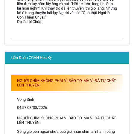
liền đưa tay nắm lấy ông và nói: “Hỡi kẻ kém lòng tin! Sao
lại hoài nghi?” Khi thầy trò đã lên thuyền, thì gió lặng. Những
kẻ ở trong thuyền bái lạy Người và nói: “Quả thật Ngài là
Con Thiên Chúa!”
Đó là Lời Chúa.
Liên Đoàn CGVN Hoa Kỳ
NGƯỜI CHÌM KHÔNG PHẢI VÌ BÃO TO, MÀ VÌ ĐÁ TỰ CHẤT
LÊN THUYỀN
Vong Sinh
04:57 08/08/2026
NGƯỜI CHÌM KHÔNG PHẢI VÌ BÃO TO, MÀ VÌ ĐÁ TỰ CHẤT
LÊN THUYỀN
Sóng gió bên ngoài chưa bao giờ nhấn chìm ai nhanh bằng