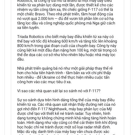
Robotics, là công ty đã mô tả Bravo là một máy bay điều
khiển từ xa phản lực dùng một lần, được thiết kế cho các
nhiệm vụ tấn công tầm xa, thì chiếc giống F-117 có thể là
một chiếc Bravo. Theo nhà phát triển, tầm hoạt động của
nó vượt quá 2.000 km — đủ để vươn tới phần lớn cơ sở hạ
tầng lọc dầu và công nghiệp quốc phòng mà Nga giữ cách
xa tiền tuyến.
Triada Robotics cho biết máy bay điều khiển từ xa này có
thể bay với tốc độ khoảng 600 km/h và tăng tốc lên khoảng
800 km/h trong giai đoạn cuối của chuyến bay. Công ty này
cũng liệt kê một đầu đạn nặng hơn 100 kg, một tải trọng có
thể đe dọa các cơ sở như kho nhiên liệu hoặc nhà máy lọc
dầu.
Nhà phát triển quảng bá nó như một giải pháp thay thế rẻ
hơn cho hỏa tiễn hành trình - tầm bắn xa với chi phí thấp
hơn nhiều - để Ukraine có thể thực hiện nhiều cuộc tấn
công hơn vào các mục tiêu ở xa.
Vì sao các nhà quan sát lại so sánh nó với F-117?
Sự so sánh dựa trên hình dáng tổng thể của máy bay điều
khiển từ xa. Các nhà quan sát nhận thấy đường nét của nó
gợi nhớ đến F-117 Nighthawk, máy bay phản lực của Mỹ
được chế tạo với thiết kế né tránh radar. Tuy nhiên, hình
dạng tương tự không chứng minh khả năng tàng hình hoàn
toàn. Hình dạng như vậy cũng có thể cải thiện tính khí động
học hoặc chỉ né tránh được một số loại radar nhất định.
Mặc dù vậy, danh tính của máy bay vẫn chưa được xác