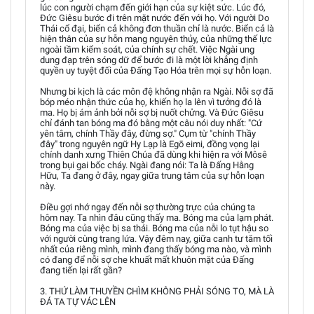
lúc con người chạm đến giới hạn của sự kiệt sức. Lúc đó,
Đức Giêsu bước đi trên mặt nước đến với họ. Với người Do
Thái cổ đại, biển cả không đơn thuần chỉ là nước. Biển cả là
hiện thân của sự hỗn mang nguyên thủy, của những thế lực
ngoài tầm kiểm soát, của chính sự chết. Việc Ngài ung
dung đạp trên sóng dữ để bước đi là một lời khẳng định
quyền uy tuyệt đối của Đấng Tạo Hóa trên mọi sự hỗn loạn.
Nhưng bi kịch là các môn đệ không nhận ra Ngài. Nỗi sợ đã
bóp méo nhận thức của họ, khiến họ la lên vì tưởng đó là
ma. Họ bị ám ảnh bởi nỗi sợ bị nuốt chửng. Và Đức Giêsu
chỉ đánh tan bóng ma đó bằng một câu nói duy nhất: "Cứ
yên tâm, chính Thầy đây, đừng sợ." Cụm từ "chính Thầy
đây" trong nguyên ngữ Hy Lạp là Egō eimi, đồng vọng lại
chính danh xưng Thiên Chúa đã dùng khi hiện ra với Môsê
trong bụi gai bốc cháy. Ngài đang nói: Ta là Đấng Hằng
Hữu, Ta đang ở đây, ngay giữa trung tâm của sự hỗn loạn
này.
Điều gợi nhớ ngay đến nỗi sợ thường trực của chúng ta
hôm nay. Ta nhìn đâu cũng thấy ma. Bóng ma của lạm phát.
Bóng ma của việc bị sa thải. Bóng ma của nỗi lo tụt hậu so
với người cùng trang lứa. Vậy đêm nay, giữa canh tư tăm tối
nhất của riêng mình, mình đang thấy bóng ma nào, và mình
có đang để nỗi sợ che khuất mất khuôn mặt của Đấng
đang tiến lại rất gần?
3. THỨ LÀM THUYỀN CHÌM KHÔNG PHẢI SÓNG TO, MÀ LÀ
ĐÁ TA TỰ VÁC LÊN