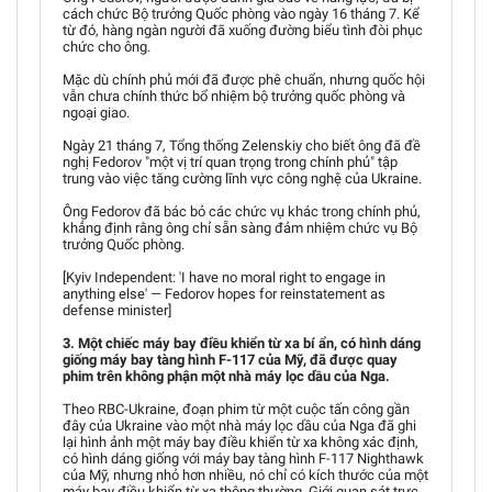
cách chức Bộ trưởng Quốc phòng vào ngày 16 tháng 7. Kể
từ đó, hàng ngàn người đã xuống đường biểu tình đòi phục
chức cho ông.
Mặc dù chính phủ mới đã được phê chuẩn, nhưng quốc hội
vẫn chưa chính thức bổ nhiệm bộ trưởng quốc phòng và
ngoại giao.
Ngày 21 tháng 7, Tổng thống Zelenskiy cho biết ông đã đề
nghị Fedorov "một vị trí quan trọng trong chính phủ" tập
trung vào việc tăng cường lĩnh vực công nghệ của Ukraine.
Ông Fedorov đã bác bỏ các chức vụ khác trong chính phủ,
khẳng định rằng ông chỉ sẵn sàng đảm nhiệm chức vụ Bộ
trưởng Quốc phòng.
[Kyiv Independent: 'I have no moral right to engage in
anything else' — Fedorov hopes for reinstatement as
defense minister]
3. Một chiếc máy bay điều khiển từ xa bí ẩn, có hình dáng
giống máy bay tàng hình F-117 của Mỹ, đã được quay
phim trên không phận một nhà máy lọc dầu của Nga.
Theo RBC-Ukraine, đoạn phim từ một cuộc tấn công gần
đây của Ukraine vào một nhà máy lọc dầu của Nga đã ghi
lại hình ảnh một máy bay điều khiển từ xa không xác định,
có hình dáng giống với máy bay tàng hình F-117 Nighthawk
của Mỹ, nhưng nhỏ hơn nhiều, nó chỉ có kích thước của một
máy bay điều khiển từ xa thông thường. Giới quan sát trực