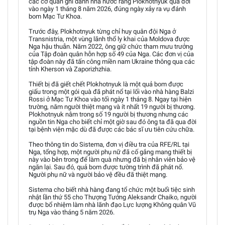
các cơ quan ghi danh nhà nước rằng Plokhotnyuk qua đời
vào ngày 1 tháng 8 năm 2026, đúng ngày xảy ra vụ đánh
bom Mạc Tư Khoa.
Trước đây, Plokhotnyuk từng chỉ huy quân đội Nga ở
Transnistria, một vùng lãnh thổ ly khai của Moldova được
Nga hậu thuẫn. Năm 2022, ông giữ chức tham mưu trưởng
của Tập đoàn quân hỗn hợp số 49 của Nga. Các đơn vị của
tập đoàn này đã tấn công miền nam Ukraine thông qua các
tỉnh Kherson và Zaporizhzhia.
Thiết bị đã giết chết Plokhotnyuk là một quả bom được
giấu trong một gói quà đã phát nổ tại lối vào nhà hàng Balzi
Rossi ở Mạc Tư Khoa vào tối ngày 1 tháng 8. Ngay tại hiện
trường, năm người thiệt mạng và ít nhất 19 người bị thương.
Plokhotnyuk nằm trong số 19 người bị thương nhưng các
nguồn tin Nga cho biết chỉ một giờ sau đó ông ta đã qua đời
tại bệnh viện mặc dù đã được các bác sĩ ưu tiên cứu chữa.
Theo thông tin do Sistema, đơn vị điều tra của RFE/RL tại
Nga, tổng hợp, một người phụ nữ đã cố gắng mang thiết bị
này vào bên trong để làm quà nhưng đã bị nhân viên bảo vệ
ngăn lại. Sau đó, quả bom được tường trình đã phát nổ.
Người phụ nữ và người bảo vệ đều đã thiệt mạng.
Sistema cho biết nhà hàng đang tổ chức một buổi tiệc sinh
nhật lần thứ 55 cho Thượng Tướng Aleksandr Chaiko, người
được bổ nhiệm làm nhà lãnh đạo Lực lượng Không quân Vũ
trụ Nga vào tháng 5 năm 2026.