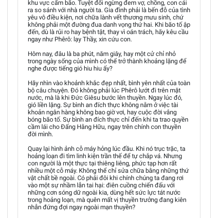
khu vực cấm bão. Tuyệt đối ngừng đem vợ, chồng, con cái
ra so sánh với nhà người ta. Gia đình phải là bến đỗ của tình
yêu vô điều kiện, nơi chữa lành vết thương mưu sinh, chứ
không phải một đường đua danh vọng thứ hai. Khi bão tố ập
đến, dù là rủi ro hay bệnh tật, thay vì oán trách, hãy kêu cầu
ngay như Phêrô: lạy Thầy, xin cứu con.
Hôm nay, đâu là ba phút, năm giây, hay một cử chỉ nhỏ
trong ngày sống của mình có thể trở thành khoảng lặng để
nghe được tiếng gió hiu hiu ấy?
Hãy nhìn vào khoảnh khắc đẹp nhất, bình yên nhất của toàn
bộ câu chuyện. Đó không phải lúc Phêrô lướt đi trên mặt
nước, mà là khi Đức Giêsu bước lên thuyền. Ngay lúc đó,
gió liền lặng. Sự bình an đích thực không nằm ở việc tài
khoản ngân hàng không bao giờ vơi, hay cuộc đời vắng
bóng bão tố. Sự bình an đích thực chỉ đến khi ta trao quyền
cầm lái cho Đấng Hằng Hữu, ngay trên chính con thuyền
đời mình.
Quay lại hình ảnh cỗ máy hỏng lúc đầu. Khi nó trục trặc, ta
hoảng loạn đi tìm linh kiện trần thế để tự chắp vá. Nhưng
con người là một thực tại thiêng liêng, phức tạp hơn rất
nhiều một cỗ máy. Không thể chỉ sửa chữa bằng những thứ
vật chất bề ngoài. Có phải đôi khi chính chúng ta đang rơi
vào một sự nhầm lẫn tai hại: điên cuồng chiến đấu với
những cơn sóng dữ ngoài kia, dùng hết sức lực tát nước
trong hoảng loạn, mà quên mất vị thuyền trưởng đang kiên
nhẫn đứng đợi ngay ngoài mạn thuyền?