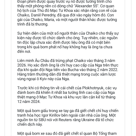
Đoạn phim được quay trước vụ nổ được tường trình cho
thấy một phông nền có dòng chữ "Alexander 55". Cơ quan
hộ tịch của Thủ đô Mạc Tư Khoa xác nhận rằng con rể của
Chaiko, Daniil Peredriy, đã qua đời vào ngày hôm đó. Con
gái của Chaiko, Maria, và một người thân khác được tường
trình đã bị thương.
Sự hiện diện của một số người thân của Chaiko cho thấy sự
kiện này được tổ chức dành cho ông. Tuy nhiên, các nguồn
tin độc lập chưa xác định được liệu ông đã có mặt bên
trong khi quả bom phát nổ hay không hay là ông ta chưa
đến nơi.
Liên minh Âu Châu đã trừng phạt Chaiko vào tháng 3 năm
2026. Họ xác định ông là chỉ huy cao cấp của Nga trên thực
địa khi quân đội Nga tiến vào Bucha vào tháng 2 năm 2022.
Hàng trăm thường dân đã thiệt mạng trong cuộc xâm lược
vùng ngoại ô Kyiv này của Nga.
Trước khi có thông tin về cái chết của Plokhotnyuk, các vụ
đánh bom đã khiến ít nhất ba tướng lĩnh cao cấp của Nga
thiệt mạng ở Mạc Tư Khoa và khu vực lân cận kể từ tháng
12 năm 2024.
Một quả bom giấu trong xe tay ga đã giết chết chỉ huy chiến
tranh hóa học Igor Kirillov bên ngoài căn nhà của ông. Một
nguồn tin từ SBU nói với Reuters rằng Ukraine đã tổ chức
chiến dịch này.
Một quả bom xe sau đó đã giết chết sĩ quan Bộ Tổng tham