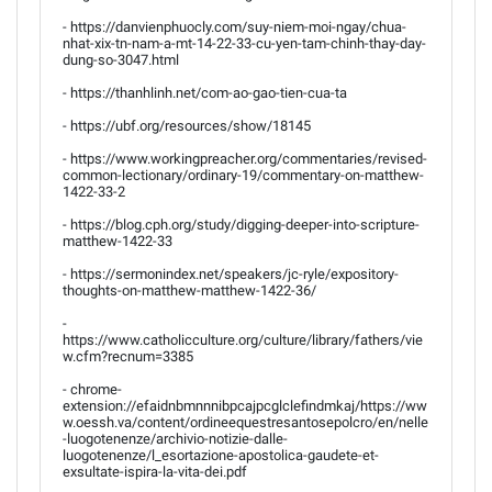
- https://danvienphuocly.com/suy-niem-moi-ngay/chua-
nhat-xix-tn-nam-a-mt-14-22-33-cu-yen-tam-chinh-thay-day-
dung-so-3047.html
- https://thanhlinh.net/com-ao-gao-tien-cua-ta
- https://ubf.org/resources/show/18145
- https://www.workingpreacher.org/commentaries/revised-
common-lectionary/ordinary-19/commentary-on-matthew-
1422-33-2
- https://blog.cph.org/study/digging-deeper-into-scripture-
matthew-1422-33
- https://sermonindex.net/speakers/jc-ryle/expository-
thoughts-on-matthew-matthew-1422-36/
-
https://www.catholicculture.org/culture/library/fathers/vie
w.cfm?recnum=3385
- chrome-
extension://efaidnbmnnnibpcajpcglclefindmkaj/https://ww
w.oessh.va/content/ordineequestresantosepolcro/en/nelle
-luogotenenze/archivio-notizie-dalle-
luogotenenze/l_esortazione-apostolica-gaudete-et-
exsultate-ispira-la-vita-dei.pdf