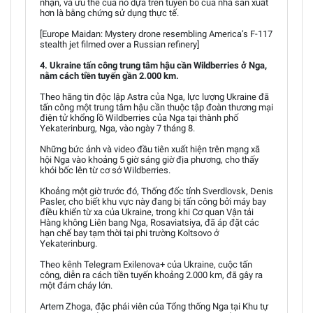
nhận, và ưu thế của nó dựa trên tuyên bố của nhà sản xuất
hơn là bằng chứng sử dụng thực tế.
[Europe Maidan: Mystery drone resembling America’s F-117
stealth jet filmed over a Russian refinery]
4. Ukraine tấn công trung tâm hậu cần Wildberries ở Nga,
nằm cách tiền tuyến gần 2.000 km.
Theo hãng tin độc lập Astra của Nga, lực lượng Ukraine đã
tấn công một trung tâm hậu cần thuộc tập đoàn thương mại
điện tử khổng lồ Wildberries của Nga tại thành phố
Yekaterinburg, Nga, vào ngày 7 tháng 8.
Những bức ảnh và video đầu tiên xuất hiện trên mạng xã
hội Nga vào khoảng 5 giờ sáng giờ địa phương, cho thấy
khói bốc lên từ cơ sở Wildberries.
Khoảng một giờ trước đó, Thống đốc tỉnh Sverdlovsk, Denis
Pasler, cho biết khu vực này đang bị tấn công bởi máy bay
điều khiển từ xa của Ukraine, trong khi Cơ quan Vận tải
Hàng không Liên bang Nga, Rosaviatsiya, đã áp đặt các
hạn chế bay tạm thời tại phi trường Koltsovo ở
Yekaterinburg.
Theo kênh Telegram Exilenova+ của Ukraine, cuộc tấn
công, diễn ra cách tiền tuyến khoảng 2.000 km, đã gây ra
một đám cháy lớn.
Artem Zhoga, đặc phái viên của Tổng thống Nga tại Khu tự