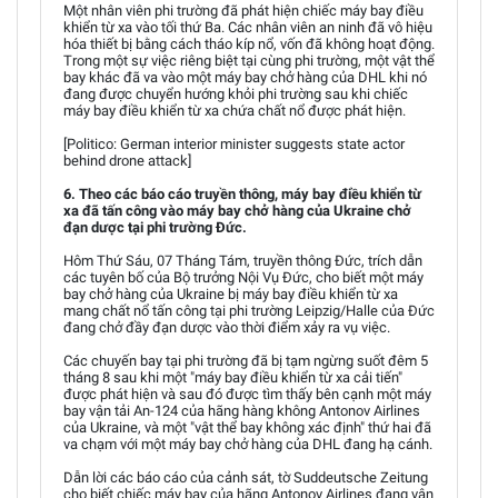
Một nhân viên phi trường đã phát hiện chiếc máy bay điều
khiển từ xa vào tối thứ Ba. Các nhân viên an ninh đã vô hiệu
hóa thiết bị bằng cách tháo kíp nổ, vốn đã không hoạt động.
Trong một sự việc riêng biệt tại cùng phi trường, một vật thể
bay khác đã va vào một máy bay chở hàng của DHL khi nó
đang được chuyển hướng khỏi phi trường sau khi chiếc
máy bay điều khiển từ xa chứa chất nổ được phát hiện.
[Politico: German interior minister suggests state actor
behind drone attack]
6. Theo các báo cáo truyền thông, máy bay điều khiển từ
xa đã tấn công vào máy bay chở hàng của Ukraine chở
đạn dược tại phi trường Đức.
Hôm Thứ Sáu, 07 Tháng Tám, truyền thông Đức, trích dẫn
các tuyên bố của Bộ trưởng Nội Vụ Đức, cho biết một máy
bay chở hàng của Ukraine bị máy bay điều khiển từ xa
mang chất nổ tấn công tại phi trường Leipzig/Halle của Đức
đang chở đầy đạn dược vào thời điểm xảy ra vụ việc.
Các chuyến bay tại phi trường đã bị tạm ngừng suốt đêm 5
tháng 8 sau khi một "máy bay điều khiển từ xa cải tiến"
được phát hiện và sau đó được tìm thấy bên cạnh một máy
bay vận tải An-124 của hãng hàng không Antonov Airlines
của Ukraine, và một "vật thể bay không xác định" thứ hai đã
va chạm với một máy bay chở hàng của DHL đang hạ cánh.
Dẫn lời các báo cáo của cảnh sát, tờ Suddeutsche Zeitung
cho biết chiếc máy bay của hãng Antonov Airlines đang vận