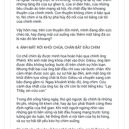
những tảng đá của sự ghen tị, của sĩ diện hão, của những
tiêu chuẩn ảo trên mạng xã hội, rồi chất đầy lên khoang
thuyền của chính mình. Con thuyền không chìm vì bão quá
to. Nó chìm vì ta đã tự phá hủy độ nổi của nó bằng cái tôi
của chính mình.
Vậy hôm nay, trên con thuyền đời mình, mình đang dồn sức
chèo lái, hay đang mải cúi xuống vác thêm một tảng đá so
bì nào đó lên khoang?
4. ÁNH MẮT RỜI KHỎI CHÚA, CHÂN BẮT ĐẦU CHÌM
Cơ chế chìm ấy được minh họa hoàn hảo qua chính ông
Phêrô. Khi ánh mắt ông khóa chặt vào Đức Giêsu, ông làm
được điều không tưởng: bước đi trên chính sự hỗn loạn.
Nhưng thất bại của ông bắt đầu chỉ sau vài bước chân. Khi
cảm nhận được sức gió, sự sợ hãi ập đến, ánh mắt ông rời
khỏi điểm tựa vững chãi là Đức Giêsu và chuyển sang cơn
bão đang gầm rú. Ngay khoảnh khắc đó, ông chìm. Cứu
cánh duy nhất của ông lúc ấy chỉ còn là một tiếng kêu: "Lạy
Thầy, xin cứu con."
Trong đời sống hằng ngày, thứ gió ngược ấy chính là những
thị phi, những lời khen chê, hay áp lực phải thành công theo
định nghĩa của thế gian. Khi một người ngừng nhìn vào
những giá trị bền vững và bắt đầu hoang mang trước từng
luồng gió dư luận, hệ thống định vị nội tâm của họ bị hỏng,
và sự sợ hãi tất yếu kéo họ chìm xuống.