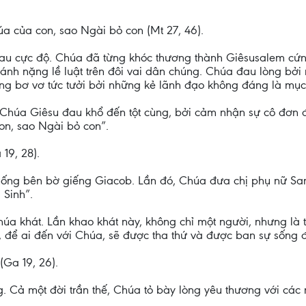
a của con, sao Ngài bỏ con (Mt 27, 46).
đau cực độ. Chúa đã từng khóc thương thành Giêsusalem cứ
nh nặng lề luật trên đôi vai dân chúng. Chúa đau lòng bởi
úng bơ vơ tức tưởi bởi những kẻ lãnh đạo không đáng là mụ
, Chúa Giêsu đau khổ đến tột cùng, bởi cảm nhận sự cô đơn đ
on, sao Ngài bỏ con”.
19, 28).
uống bên bờ giếng Giacob. Lần đó, Chúa đưa chị phụ nữ Sam
 Sinh”.
Chúa khát. Lần khao khát này, không chỉ một người, nhưng l
để ai đến với Chúa, sẽ được tha thứ và được ban sự sống đ
(Ga 19, 26).
 Cả một đời trần thế, Chúa tỏ bày lòng yêu thương với các