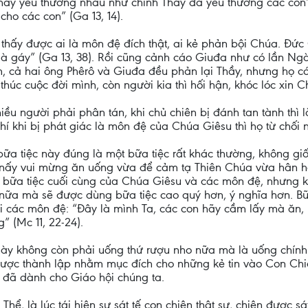
hãy yêu thương nhau như chính Thầy đã yêu thương các con” 
ho các con” (Ga 13, 14).
 thấy được ai là môn đệ đích thật, ai kẻ phản bội Chúa. Đức 
 gà gáy” (Ga 13, 38). Rồi cũng cảnh cáo Giuđa như có lần Ng
em, cả hai ông Phêrô và Giuđa đều phản lại Thầy, nhưng họ 
 thúc cuộc đời mình, còn người kia thì hối hận, khóc lóc xin C
iều người phải phân tán, khi chủ chiên bị đánh tan tành thì 
chí khi bị phát giác là môn đệ của Chúa Giêsu thì họ từ chối
a tiệc này đúng là một bữa tiệc rất khác thường, không gi
nấy vui mừng ăn uống vừa để cảm tạ Thiên Chúa vừa hân hoa
à bữa tiệc cuối cùng của Chúa Giêsu và các môn đệ, nhưng k
 nữa mà sẽ được dùng bữa tiệc cao quý hơn, ý nghĩa hơn. B
 với các môn đệ: “Đây là mình Ta, các con hãy cầm lấy mà ăn
 (Mc 11, 22-24).
 này không còn phải uống thứ rượu nho nữa mà là uống chính
 được thành lập nhằm mục đích cho những kẻ tin vào Con Ch
đã dành cho Giáo hội chúng ta.
hể, là lúc tái hiện sự sát tế con chiên thật sự, chiên được sá