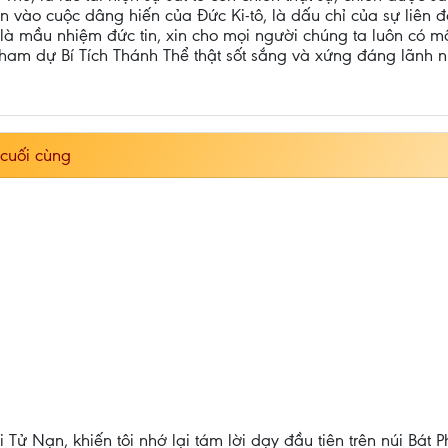
vào cuộc dâng hiến của Đức Ki-tô, là dấu chỉ của sự liên đớ
là mầu nhiệm đức tin, xin cho mọi người chúng ta luôn có m
 tham dự Bí Tích Thánh Thể thật sốt sắng và xứng đáng lãnh 
 cuối cùng
 Tử Nạn, khiến tôi nhớ lại tám lời dạy đầu tiên trên núi Bát 