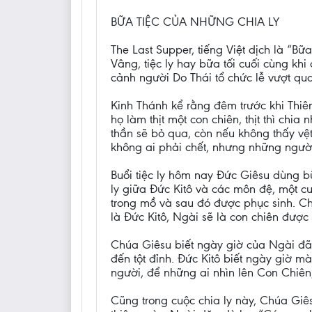
BỮA TIỆC CỦA NHỮNG CHIA LY
The Last Supper, tiếng Việt dịch là “Bữa
Vâng, tiệc ly hay bữa tối cuối cùng kh
cảnh người Do Thái tổ chức lễ vượt qua
Kinh Thánh kể rằng đêm trước khi Thiê
họ làm thịt một con chiên, thịt thì chi
thần sẽ bỏ qua, còn nếu không thấy vệt
không ai phải chết, nhưng những người 
Buổi tiệc ly hôm nay Đức Giêsu dùng b
ly giữa Đức Kitô và các môn đệ, một cu
trong mồ và sau đó được phục sinh. C
là Đức Kitô, Ngài sẽ là con chiên được 
Chúa Giêsu biết ngày giờ của Ngài đã 
đến tột đỉnh. Đức Kitô biết ngày giờ m
người, để những ai nhìn lên Con Chiên,
Cũng trong cuộc chia ly này, Chúa Giês