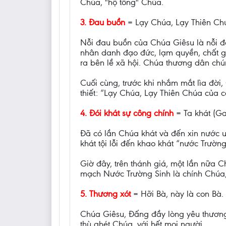
Chúa, "hộ tống" Chúa.
3. Đau buồn
= Lạy Chúa, Lạy Thiên Chú
Nỗi đau buồn của Chúa Giêsu là nỗi 
nhân danh đạo đức, lạm quyền, chất gá
ra bên lề xã hội. Chúa thương dân ch
Cuối cùng, trước khi nhắm mắt lìa đời
thiết: “Lạy Chúa, Lạy Thiên Chúa của c
4. Đói khát sự công chính
= Ta khát (Ga 
Đã có lần Chúa khát và đến xin nước 
khát tội lỗi đến khao khát “nước Trường
Giờ đây, trên thánh giá, một lần nữa 
mạch Nước Trường Sinh là chính Chúa, 
5. Thương xót
= Hỡi Bà, này là con Bà. 
Chúa Giêsu, Đấng đầy lòng yêu thương.
thù ghét Chúa, với hết mọi người…