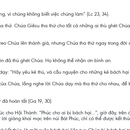
g, vì chúng không biết việc chúng làm” (Lc 23, 34).
tha thứ. Chúa Giêsu tha thứ cho tất cả những ai thù ghét Chú
treo Chúa lên thánh giá, nhưng Chúa tha thứ ngay trong đời 
, nên đã thù ghét Chúa. Họ không thể nhận ơn bình an.
 dạy: “Hãy yêu kẻ thù, và cầu nguyện cho những kẻ bách hại
của Chúa, lắng nghe lời Chúa dạy mà tha thứ cho nhau, để k
đã hoàn tất (Ga 19, 30).
úc cho Hội Thánh: “Phúc cho ai bị bách hại…”, giờ đây, trên
ời giảng khai mạc trên núi Bát Phúc, chỉ có thể được kết thú