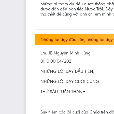
những ai tham dự đều được thông phần 
được dẫn đến bàn tiệc Nước Trời. Đây 
tha thiết để cùng với anh chị em mình
Những lời dạy đầu tiên, những lời dạy
Lm. JB Nguyễn Minh Hùng
01:10 01/04/2021
NHỮNG LỜI DẠY ĐẦU TIÊN,
NHỮNG LỜI DẠY CUỐI CÙNG
THỨ SÁU TUẦN THÁNH
Suy niệm các lời cuối của Chúa trên đồi