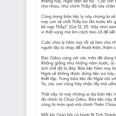
thiêng này, Ngài dặn dò họ: “Các con 
cho nhau, như chính Thầy đã rửa chân c
Cũng trong bữa tiệc ly này chúng ta sẽ
nay con sẽ chối Thầy ba lần trước khi
kẻ nạp Thầy)” (Ga 13, 21). Hãy nhìn x
vì thất vọng mà tìm cách treo cổ để kết
Cuộc chia ly hôm nay rồi sẽ làm cho nh
người tây lo chạy để thoát thân, thậm 
Đức Giêsu cùng với các môn đệ dùng bữ
Không giống như những năm trước, ai 
ách chế độ tù đày. Bữa tiệc hôm nay l
Ngài sẽ không được dùng tiệc vui này
thiết lập. Trong bữa tiệc đó Ngài nói
Ta, các con cũng hãy nhận lấy mà uống”
Thật vậy, từ nay những ai dự bàn tiệc
đó chính là Chúa Giêsu. Bữa tiệc này
cũng là món quà mà chính Thiên Chúa 
Mỗi khi Giáo hội cử hành Bí Tích Thánh T