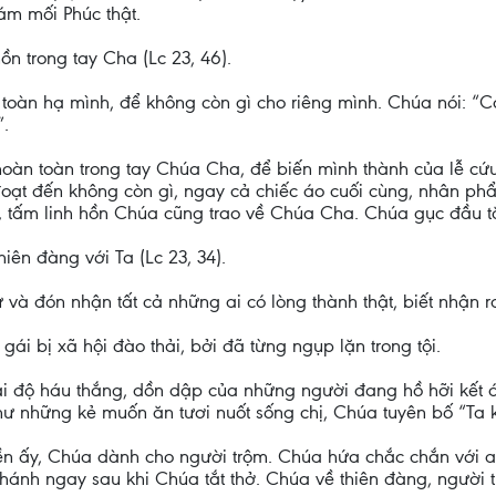
ám mối Phúc thật.
ồn trong tay Cha (Lc 23, 46).
oàn hạ mình, để không còn gì cho riêng mình. Chúa nói: “Co
.
hoàn toàn trong tay Chúa Cha, để biến mình thành của lễ cứu 
 đoạt đến không còn gì, ngay cả chiếc áo cuối cùng, nhân p
uối, tấm linh hồn Chúa cũng trao về Chúa Cha. Chúa gục đầu t
iên đàng với Ta (Lc 23, 34).
 và đón nhận tất cả những ai có lòng thành thật, biết nhận r
i bị xã hội đào thải, bởi đã từng ngụp lặn trong tội.
i độ háu thắng, dồn dập của những người đang hồ hỡi kết án
hư những kẻ muốn ăn tươi nuốt sống chị, Chúa tuyên bố “Ta k
 hiền ấy, Chúa dành cho người trộm. Chúa hứa chắc chắn với 
 thánh ngay sau khi Chúa tắt thở. Chúa về thiên đàng, người 