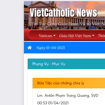
VietCatholic News
Tin Tức Công Giáo Hoàn Vũ và Việt 
Vatican
Giáo Hội Việt Nam
Thô
Ngày 01-04-2021
Phụng Vụ - Mục Vụ
Bữa Tiệc của những chia ly
Lm. Antôn Phạm Trọng Quang, SVD
00:53 01/04/2021