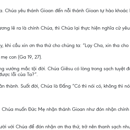
. Chúa yêu thánh Gioan đến nỗi thánh Gioan tự hào khoác
ương lẽ ra là chính Chúa, thì Chúa lại thực hiện nghĩa cử y
ấy, khi cầu xin ơn tha thứ cho chúng ta: “Lạy Cha, xin tha cho
mẹ con (Ga 19, 27).
ng vướng mắc tội đời. Chúa Giêsu có lòng trong sạch tuyệt 
được lỗi của Ta?”.
n thành. Suốt đời, Chúa là Đấng “Có thì nói có, không thì n
, Chúa muốn Đức Mẹ nhận thánh Gioan như đón nhận chính 
ười với Chúa để đón nhận ơn tha thứ, trở nên thanh sạch nh