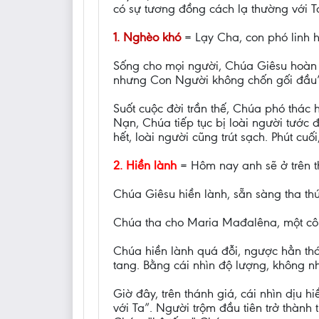
có sự tương đồng cách lạ thường với T
1. Nghèo khó
= Lạy Cha, con phó linh h
Sống cho mọi người, Chúa Giêsu hoàn t
nhưng Con Người không chốn gối đầu”
Suốt cuộc đời trần thế, Chúa phó thác 
Nạn, Chúa tiếp tục bị loài người tước
hết, loài người cũng trút sạch. Phút c
2. Hiền lành
= Hôm nay anh sẽ ở trên th
Chúa Giêsu hiền lành, sẵn sàng tha thứ
Chúa tha cho Maria Mađalêna, một cô gá
Chúa hiền lành quá đỗi, ngược hẳn thá
tang. Bằng cái nhìn độ lượng, không n
Giờ đây, trên thánh giá, cái nhìn dịu
với Ta”. Người trộm đầu tiên trở thành