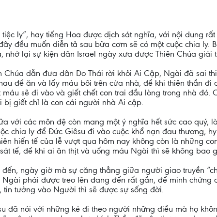
 tiệc ly”, hay tiếng Hoa được dịch sát nghĩa, với nội dung rất
i đây đều muốn diễn tả sau bữa cơm sẽ có một cuộc chia ly. B
, nhớ lại sự kiện dân Israel ngày xưa được Thiên Chúa giải th
n Chúa dẫn đưa dân Do Thái rời khỏi Ai Cập, Ngài đã sai thi
a nhau để ăn và lấy máu bôi trên cửa nhà, để khi thiên thần đi
 máu sẽ đi vào và giết chết con trai đầu lòng trong nhà đó. 
bị giết chỉ là con cái người nhà Ai cập.
ữa với các môn đệ còn mang một ý nghĩa hết sức cao quý, là
ộc chia ly để Đức Giêsu đi vào cuộc khổ nạn đau thương, hy 
hiên hiến tế của lễ vượt qua hôm nay không còn là những co
sát tế, để khi ai ăn thịt và uống máu Ngài thì sẽ không bao g
đến, ngày giờ mà sự căng thẳng giữa người giao truyền “châ
à Ngài phải được treo lên đang đến rất gần, để minh chứng 
 tin tưởng vào Người thì sẽ được sự sống đời.
u đã nói với những kẻ đi theo người những điều mà họ không 