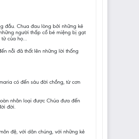
ng đầu. Chua đau lòng bởi những kẻ
 những người thấp cổ bé miệng bị gạt
c tử của họ…
ến nỗi đã thốt lên những lời thống
aria có đến sáu đời chồng, từ cơn
à toàn nhân loại được Chúa đưa đến
ời đời.
 môn đệ, với dân chúng, với những kẻ