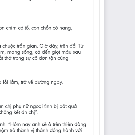
n chim có tổ, con chồn có hang,
chuộc trần gian. Giờ đây, trên đồi Tử
hẩm, mạng sống, cả đến giọt máu sau
ắt thở trong sự cô đơn tận cùng.
a lỗi lầm, trở về đường ngay.
 chị phụ nữ ngoại tình bị bắt quả
hông kết án chị”.
anh: “Hôm nay anh sẽ ở trên thiên đàng
trộm trở thành vị thánh đồng hành với