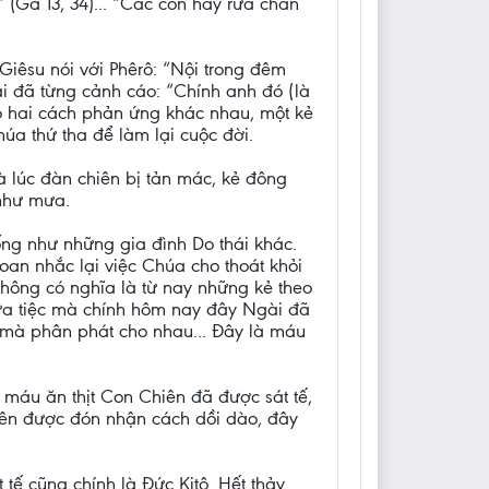
(Ga 13, 34)... “Các con hãy rửa chân
Giêsu nói với Phêrô: “Nội trong đêm
ài đã từng cảnh cáo: “Chính anh đó (là
có hai cách phản ứng khác nhau, một kẻ
húa thứ tha để làm lại cuộc đời.
là lúc đàn chiên bị tản mác, kẻ đông
 như mưa.
ống như những gia đình Do thái khác.
n nhắc lại việc Chúa cho thoát khỏi
hông có nghĩa là từ nay những kẻ theo
ữa tiệc mà chính hôm nay đây Ngài đã
, mà phân phát cho nhau... Đây là máu
 máu ăn thịt Con Chiên đã được sát tế,
iên được đón nhận cách dồi dào, đây
t tế cũng chính là Đức Kitô. Hết thảy