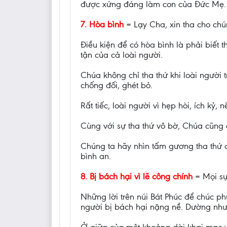
được xứng đáng làm con của Đức Mẹ.
7. Hòa bình
= Lạy Cha, xin tha cho chún
Điều kiện để có hòa bình là phải biết 
tận của cả loài người.
Chúa không chỉ tha thứ khi loài người 
chống đối, ghét bỏ.
Rất tiếc, loài người vì hẹp hòi, ích kỷ
Cùng với sự tha thứ vô bờ, Chúa cũng
Chúng ta hãy nhìn tấm gương tha thứ 
bình an.
8. Bị bách hại vì lẽ công chính
= Mọi sự 
Những lời trên núi Bát Phúc để chúc ph
người bị bách hại nặng nề. Dường như l