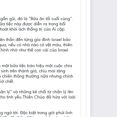
 gần gũi, đó là “Bữa ăn tối cuối cùng”.
ữa tiệc này được diễn ra trong bối
oát khỏi ách thống trị của Ai cập.
ên thần đến từng gia đình Israel bảo
 qua, nếu có nhà nào có vệt máu, thiên
Chính nhờ như thế con cái của Israel
 một bữa tiệc báo hiệu một cuộc chia
sinh trên thánh giá, chịu mai táng
n chiên thông thường nữa nhưng chính
iờ chết.
n lý” và những kẻ chối từ chân lý lên
cho tình yêu Thiên Chúa đã hứa với loài
ngờ tới. Đặc biệt trong giờ phút linh