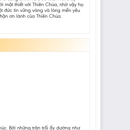
i mật thiết với Thiên Chúa, nhờ vậy họ
ột đức tin vững vàng và lòng mến yêu
nhận ơn lành của Thiên Chúa.
Phúc. Bởi những trăn trối ấy dường như