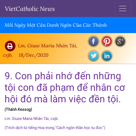
VietCatholic News
Mỗi Ngày Một Câu Danh Ngôn Của Các Thánh
Lm. Giuse Maria Nhân Tài,
csjb.
18/Dec/2020
9. Con phải nhớ đến những
tội con đã phạm để nhân cơ
hội đó mà làm việc đền tội.
(Thánh Kessog)
Lm. Giuse Maria Nhân Tài, csjb.
(Trích dịch từ tiếng Hoa trong "Cách ngôn thần học tu đức")