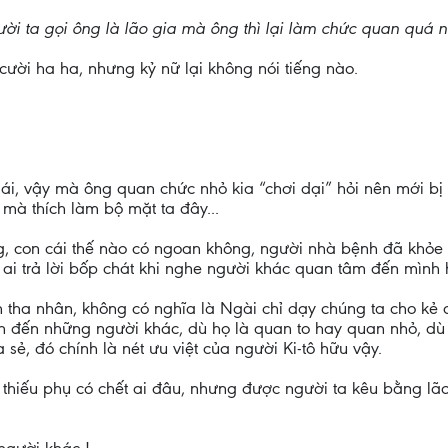
người ta gọi ông là lão gia mà ông thì lại làm chức quan quá 
ười ha ha, nhưng kỷ nữ lại không nói tiếng nào.
ái, vậy mà ông quan chức nhỏ kia “chơi dại” hỏi nên mới bị 
à thích làm bộ mặt ta đây...
g, con cái thế nào có ngoan không, người nhà bệnh đã khỏe l
t ai trả lời bốp chát khi nghe người khác quan tâm đến mình
tha nhân, không có nghĩa là Ngài chỉ dạy chúng ta cho kẻ đ
 đến những người khác, dù họ là quan to hay quan nhỏ, dù 
sẻ, đó chính là nét ưu việt của người Ki-tô hữu vậy.
thiếu phụ có chết ai đâu, nhưng được người ta kêu bằng lão 