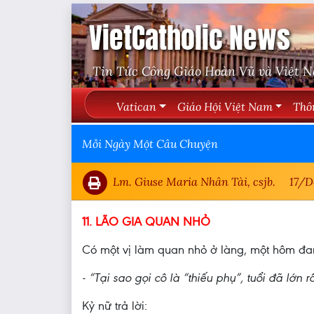
VietCatholic News
Tin Tức Công Giáo Hoàn Vũ và Việt 
Vatican
Giáo Hội Việt Nam
Thô
Mỗi Ngày Một Câu Chuyện
Lm. Giuse Maria Nhân Tài, csjb.
17/D
11. LÃO GIA QUAN NHỎ
Có một vị làm quan nhỏ ở làng, một hôm đang
- “Tại sao gọi cô là “thiếu phụ”, tuổi đã lớn r
Kỷ nữ trả lời: