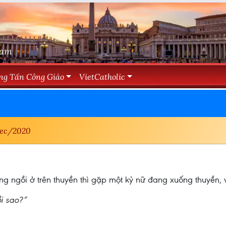
Nam
ng Tấn Công Giáo
VietCatholic
ec/2020
 ngồi ở trên thuyền thì gặp một kỷ nữ đang xuống thuyền, v
ồi sao?”