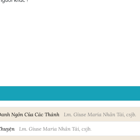
người khác !
Danh Ngôn Của Các Thánh
Lm. Giuse Maria Nhân Tài, csjb.
Chuyện
Lm. Giuse Maria Nhân Tài, csjb.