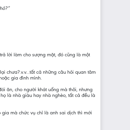
nhỏ?”
trả lời làm cho sượng mặt, đó cũng là một
ại chưa?.v.v...tất cả những câu hỏi quan tâm
 hoặc gia đình mình.
ói ăn, cho người khát uống mà thôi, nhưng
họ là nhà giàu hay nhà nghèo, tất cả đều là
gia mà chức vụ chỉ là anh sai dịch thì mới