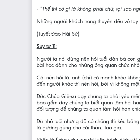
- “Thế thì có gì là không phải chứ, tại sao 
Những người khách trong thuyền đều vỗ tay c
(Tuyết Đào Hài Sử)
Suy tư 11:
Người ta nói đừng nên hỏi tuổi đàn bà con g
bài học dành cho những ông quan chức nhỏ m
Cái nên hỏi là: anh (chị) có mạnh khỏe khôn
đến người khác thì nên hỏi, bởi vì không mộ
Đức Chúa Giê-su dạy chúng ta phải yêu mến 
bao gồm dạy chúng ta biết quan tâm hỏi han
đối tượng để chúng ta quan tâm hỏi han chia 
Dù nhỏ tuổi nhưng đã có chồng thì kêu bằng 
là gượng gùng cho cái thân...lão gia.