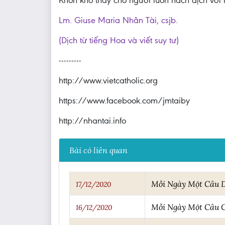
Khốn khổ thay cho người luôn hách dịch với 
Lm. Giuse Maria Nhân Tài, csjb.
(Dịch từ tiếng Hoa và viết suy tư)
---------
http://www.vietcatholic.org
https://www.facebook.com/jmtaiby
http://nhantai.info
Bài có liên quan
Mỗi Ngày Một Câu 
17/12/2020
Mỗi Ngày Một Câu 
16/12/2020