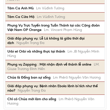
Tâm Ca Anh Mù
Lm Vũđình Tường
Tâm Ca Cửa Mộ
Lm Vũđình Tường
Phụng Vụ Trực Tuyến trong Tuần Thánh tại các Cộng đoàn
Việt Nam GP Orange
Lm. Vincent Phạm Hùng
Giải đáp phụng vụ: Lễ Lá không lá giữa thời đại
dịch
Nguyễn Trọng Đa
Urbi et Orbi và những thực tại thánh
Lm JB Nguyễn Minh
Hùng
Phụng vụ Zapping : Một nhận định về thánh lễ online
LM.
Giuse Trương Đình Hiền
Chúa là Đấng ban sự sống
Lm Phêrô Nguyễn Văn Hương
Giải đáp phụng vụ: Bệnh nhân Ebola lãnh bí tích như thế
nào?
Nguyễn Trọng Đa
Chỉ có Chúa mới làm cho sống
Lm Phêrô Nguyễn Văn
Hương