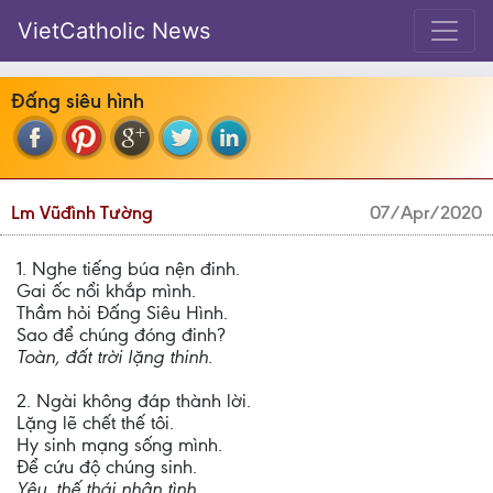
VietCatholic News
Đấng siêu hình
Lm Vũđình Tường
07/Apr/2020
1. Nghe tiếng búa nện đinh.
Gai ốc nổi khắp mình.
Thầm hỏi Đấng Siêu Hình.
Sao để chúng đóng đinh?
Toàn, đất trời lặng thinh.
2. Ngài không đáp thành lời.
Lặng lẽ chết thế tôi.
Hy sinh mạng sống mình.
Để cứu độ chúng sinh.
Yêu, thế thái nhân tình.