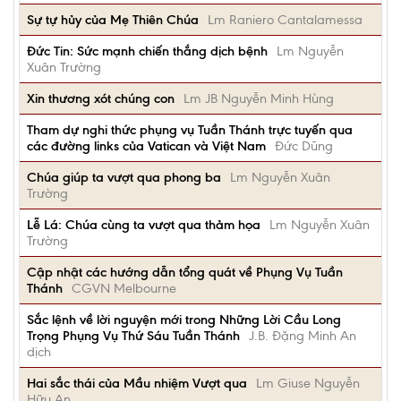
Sự tự hủy của Mẹ Thiên Chúa
Lm Raniero Cantalamessa
Đức Tin: Sức mạnh chiến thắng dịch bệnh
Lm Nguyễn
Xuân Trường
Xin thương xót chúng con
Lm JB Nguyễn Minh Hùng
Tham dự nghi thức phụng vụ Tuần Thánh trực tuyến qua
các đường links của Vatican và Việt Nam
Đức Dũng
Chúa giúp ta vượt qua phong ba
Lm Nguyễn Xuân
Trường
Lễ Lá: Chúa cùng ta vượt qua thảm họa
Lm Nguyễn Xuân
Trường
Cập nhật các hướng dẫn tổng quát về Phụng Vụ Tuần
Thánh
CGVN Melbourne
Sắc lệnh về lời nguyện mới trong Những Lời Cầu Long
Trọng Phụng Vụ Thứ Sáu Tuần Thánh
J.B. Đặng Minh An
dịch
Hai sắc thái của Mầu nhiệm Vượt qua
Lm Giuse Nguyễn
Hữu An