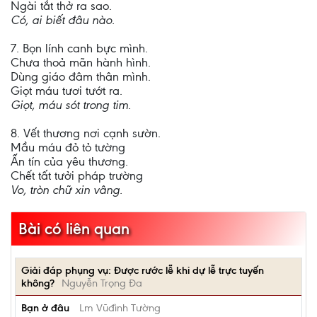
Ngài tắt thở ra sao.
Có, ai biết đâu nào.
7. Bọn lính canh bực mình.
Chưa thoả mãn hành hình.
Dùng giáo đâm thân mình.
Giọt máu tươi tướt ra.
Giọt, máu sót trong tim.
8. Vết thương nơi cạnh sườn.
Mầu máu đỏ tỏ tường
Ấn tín của yêu thương.
Chết tất tưởi pháp trường
Vo, tròn chữ xin vâng.
Bài có liên quan
Giải đáp phụng vụ: Được rước lễ khi dự lễ trực tuyến
không?
Nguyễn Trọng Đa
Bạn ở đâu
Lm Vũđình Tường