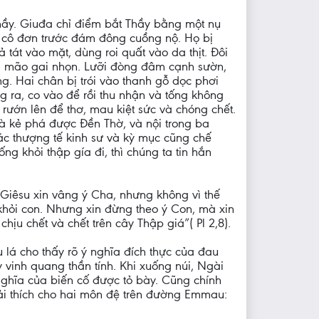
hầy. Giuđa chỉ điểm bắt Thầy bằng một nụ
u cô đơn trước đám đông cuồng nộ. Họ bị
tát vào mặt, dùng roi quất vào da thịt. Đôi
ội mão gai nhọn. Lưỡi đòng đâm cạnh sườn,
ng. Hai chân bị trói vào thanh gỗ dọc phơi
g ra, co vào để rồi thu nhận và tống không
 rướn lên để thơ, mau kiệt sức và chóng chết.
 là kẻ phá được Đền Thờ, và nội trong ba
ác thượng tế kinh sư và kỳ mục cũng chế
g khỏi thập gía đi, thì chúng ta tin hắn
Giêsu xin vâng ý Cha, nhưng không vì thế
khỏi con. Nhưng xin đừng theo ý Con, mà xin
u chết và chết trên cây Thập giá”( Pl 2,8).
 lá cho thấy rõ ý nghĩa đích thực của đau
 vinh quang thần tính. Khi xuống núi, Ngài
 nghĩa của biến cố được tỏ bày. Cũng chính
ải thích cho hai môn đệ trên đường Emmau: