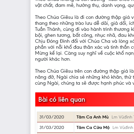
vật chất, đam mê, hưởng thụ, danh vọng, quy
Theo Chúa Giêsu là đi con đường thập giá v
thang theo những trào lưu dễ dãi, giả dối, íc
Tuần Thánh, cùng đi vào hành trình thương k
bội, ghen tương, bất công, nhục nhã, đau khổ
Chịu Đóng Đinh đối với Chúa Cha và lòng xót
phần với nỗi khổ đau thân xác và tinh thần
Mừng kể lại. Càng suy nghĩ về cuộc khổ nạn
người khác hơn.
Theo Chúa Giêsu trên con đường thập giá là 
nâng đỡ, Ngài chia sẻ những khó khăn, thử 
cùng Ngài, chúng ta sẽ được hạnh phúc và v
Bài có liên quan
31/03/2020
Tâm Ca Anh Mù
Lm Vũđình
31/03/2020
Tâm Ca Cửa Mộ
Lm Vũđình