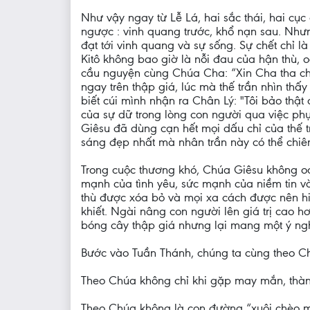
Như vậy ngay từ Lễ Lá, hai sắc thái, hai cục
ngược : vinh quang trước, khổ nạn sau. Nh
đạt tới vinh quang và sự sống. Sự chết chỉ 
Kitô không bao giờ là nỗi đau của hận thù,
cầu nguyện cùng Chúa Cha: “Xin Cha tha ch
ngay trên thập giá, lúc mà thế trần nhìn thấy
biết cúi mình nhận ra Chân Lý: "Tôi bảo thậ
của sự dữ trong lòng con người qua việc phụ
Giêsu đã dùng cạn hết mọi dấu chỉ của thế t
sáng đẹp nhất mà nhân trần này có thể chi
Trong cuộc thương khó, Chúa Giêsu không oán
mạnh của tình yêu, sức mạnh của niềm tin v
thù được xóa bỏ và mọi xa cách được nên hiệ
khiết. Ngài nâng con người lên giá trị cao h
bóng cây thập giá nhưng lại mang một ý ngh
Bước vào Tuần Thánh, chúng ta cùng theo C
Theo Chúa không chỉ khi gặp may mắn, thành 
Theo Chúa không là con đường “xuôi chèo má