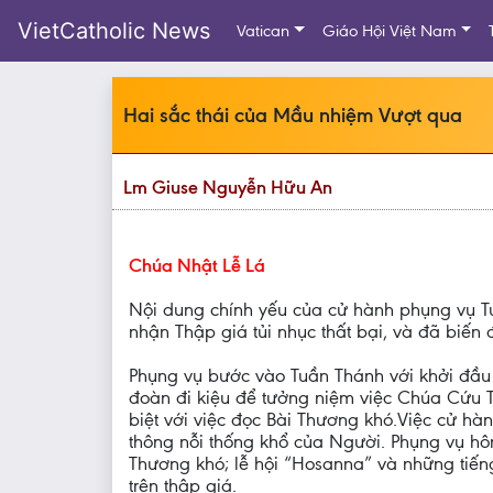
VietCatholic News
Vatican
Giáo Hội Việt Nam
Hai sắc thái của Mầu nhiệm Vượt qua
Lm Giuse Nguyễn Hữu An
Chúa Nhật Lễ Lá
Nội dung chính yếu của cử hành phụng vụ T
nhận Thập giá tủi nhục thất bại, và đã biến đ
Phụng vụ bước vào Tuần Thánh với khởi đầu 
đoàn đi kiệu để tưởng niệm việc Chúa Cứu 
biệt với việc đọc Bài Thương khó.Việc cử hà
thông nỗi thống khổ của Người. Phụng vụ hô
Thương khó; lễ hội “Hosanna” và những tiếng 
trên thập giá.