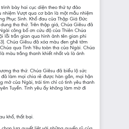
trình bày hai cục diện theo thứ tự đảo
ầu nhiệm Vượt qua cơ bản là một mầu nhiệm
quang Phục Sinh. Khổ đau của Thập Giá Đức
dung tha thứ. Trên thập giá, Chúa Giêsu đã
 Ngài công bố ơn cứu độ của Thiên Chúa
ội lỗi trần gian qua hình ảnh tên gian phi
23,43). Chúa Giêsu đã xóa màu đen ghê tởm
ên Chúa qua Tình Yêu toàn tha của Ngài. Chúa
là màu trắng thanh khiết nhất và là ánh
hương tha thứ. Chúa Giêsu đã biểu lộ sức
u đã làm mọi chia rẽ được hàn gắn, mọi hận
 mở của Ngài, trái tim chỉ có tình yêu thanh
guyên Tuyền. Tình yêu ấy không làm mờ đi
u khổ, thất bại.
họn lựa quyết liệt với những quyến rũ của