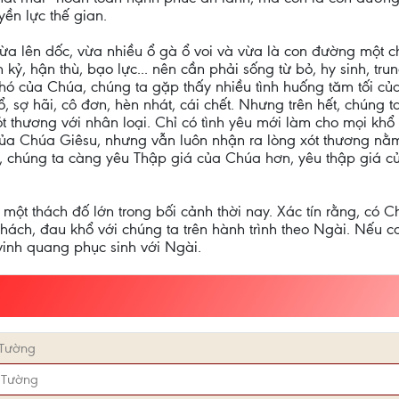
ền lực thế gian.
ừa lên dốc, vừa nhiều ổ gà ổ voi và vừa là con đường một 
h kỷ, hận thù, bạo lực... nên cần phải sống từ bỏ, hy sinh, tr
hó của Chúa, chúng ta gặp thấy nhiều tình huống tăm tối của
, sợ hãi, cô đơn, hèn nhát, cái chết. Nhưng trên hết, chúng
 thương với nhân loại. Chỉ có tình yêu mới làm cho mọi khổ
 của Chúa Giêsu, nhưng vẫn luôn nhận ra lòng xót thương nằ
, chúng ta càng yêu Thập giá của Chúa hơn, yêu thập giá củ
một thách đố lớn trong bối cảnh thời nay. Xác tín rằng, có 
thách, đau khổ với chúng ta trên hành trình theo Ngài. Nếu
inh quang phục sinh với Ngài.
 Tường
 Tường