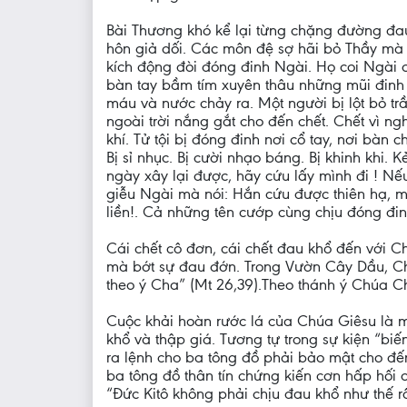
Bài Thương khó kể lại từng chặng đường đa
hôn giả dối. Các môn đệ sợ hãi bỏ Thầy mà 
kích động đòi đóng đinh Ngài. Họ coi Ngài c
bàn tay bầm tím xuyên thâu những mũi đinh
máu và nước chảy ra. Một người bị lột bỏ trần
ngoài trời nắng gắt cho đến chết. Chết vì n
khí. Tử tội bị đóng đinh nơi cổ tay, nơi bàn
Bị sỉ nhục. Bị cười nhạo báng. Bị khinh khi.
ngày xây lại được, hãy cứu lấy mình đi ! Nế
giễu Ngài mà nói: Hắn cứu được thiên hạ, mà
liền!. Cả những tên cướp cùng chịu đóng đin
Cái chết cô đơn, cái chết đau khổ đến với
mà bớt sự đau đớn. Trong Vườn Cây Dầu, Chú
theo ý Cha” (Mt 26,39).Theo thánh ý Chúa Ch
Cuộc khải hoàn rước lá của Chúa Giêsu là mộ
khổ và thập giá. Tương tự trong sự kiện “biế
ra lệnh cho ba tông đồ phải bảo mật cho đến
ba tông đồ thân tín chứng kiến cơn hấp hối
“Đức Kitô không phải chịu đau khổ như thế r