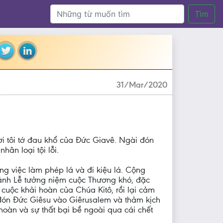
Tìm
31/Mar/2020
i tôi tớ đau khổ của Đức Giavê. Ngài đón
hân loại tội lỗi.
g việc làm phép lá và đi kiệu lá. Cộng
hánh Lễ tưởng niệm cuộc Thương khó, đặc
cuộc khải hoàn của Chúa Kitô, rồi lại cảm
đón Đức Giêsu vào Giêrusalem và thảm kịch
hoàn và sự thất bại bề ngoài qua cái chết