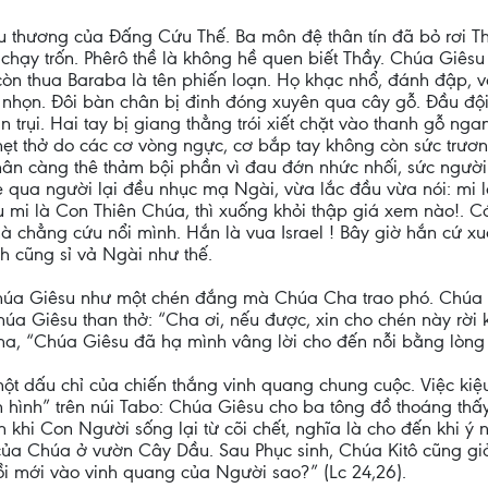
u thương của Đấng Cứu Thế. Ba môn đệ thân tín đã bỏ rơi T
chạy trốn. Phêrô thề là không hề quen biết Thầy. Chúa Giês
òn thua Baraba là tên phiến loạn. Họ khạc nhổ, đánh đập, vả 
 nhọn. Đôi bàn chân bị đinh đóng xuyên qua cây gỗ. Đầu đ
 trụi. Hai tay bị giang thẳng trói xiết chặt vào thanh gỗ nga
ghẹt thở do các cơ vòng ngực, cơ bắp tay không còn sức trươn
 chân càng thê thảm bội phần vì đau đớn nhức nhối, sức người
 Kẻ qua người lại đều nhục mạ Ngài, vừa lắc đầu vừa nói: mi
u mi là Con Thiên Chúa, thì xuống khỏi thập giá xem nào!. C
 chẳng cứu nổi mình. Hắn là vua Israel ! Bây giờ hắn cứ xuốn
h cũng sỉ vả Ngài như thế.
 Chúa Giêsu như một chén đắng mà Chúa Cha trao phó. Chúa 
a Giêsu than thở: “Cha ơi, nếu được, xin cho chén này rời 
a, “Chúa Giêsu đã hạ mình vâng lời cho đến nỗi bằng lòng chị
t dấu chỉ của chiến thắng vinh quang chung cuộc. Việc kiệu
n hình” trên núi Tabo: Chúa Giêsu cho ba tông đồ thoáng thấy
 khi Con Người sống lại từ cõi chết, nghĩa là cho đến khi ý
 của Chúa ở vườn Cây Dầu. Sau Phục sinh, Chúa Kitô cũng gi
ồi mới vào vinh quang của Người sao?” (Lc 24,26).