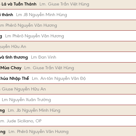
ễ Lá và Tuần Thánh
Lm. Giuse Trần Việt Hùng
i thánh
Lm JB Nguyễn Minh Hùng
Lm Phêrô Nguyễn Văn Hương
g
Lm Phêrô Nguyễn Văn Hương
guyễn Hữu An
và tình thương
Lm Đan Vinh
A Mùa Chay
Lm. Giuse Trần Việt Hùng
 Chúa Nhập Thể
Lm. An-tôn Nguyễn Văn Độ
 Giuse Nguyễn Hữu An
Lm Nguyễn Xuân Trường
áng
Lm. Jb Nguyễn Minh Hùng
Lm. Jude Siciliano, OP
áng
Lm. Phêrô Nguyễn Văn Hương