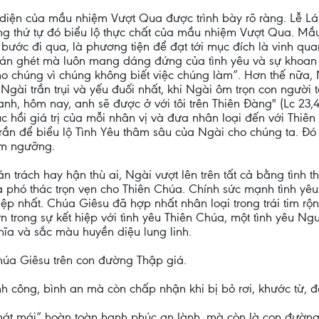
 diện của mầu nhiệm Vượt Qua được trình bày rõ ràng. Lễ Lá 
ưng thứ tự đó biểu lộ thực chất của mầu nhiệm Vượt Qua. M
là bước đi qua, là phương tiện để đạt tới mục đích là vinh 
 oán ghét mà luôn mang dáng đứng của tình yêu và sự khoan 
o chúng vì chúng không biết việc chúng làm”. Hơn thế nữa,
 Ngài trần trụi và yếu đuối nhất, khi Ngài ôm trọn con người t
t anh, hôm nay, anh sẽ được ở với tôi trên Thiên Đàng" (Lc 
c hồi giá trị của mỗi nhân vị và đưa nhân loại đến với Thi
rần để biểu lộ Tình Yêu thâm sâu của Ngài cho chúng ta. Đó 
êm ngưỡng.
 trách hay hận thù ai, Ngài vượt lên trên tất cả bằng tình t
à phó thác trọn vẹn cho Thiên Chúa. Chính sức mạnh tình yê
p nhất. Chúa Giêsu đã hợp nhất nhân loại trong trái tim rộng
ơn trong sự kết hiệp với tình yêu Thiên Chúa, một tình yêu N
ĩa và sắc màu huyền diệu lung linh.
húa Giêsu trên con đường Thập giá.
công, bình an mà còn chấp nhận khi bị bỏ rơi, khước từ, đa
t mái” hoàn toàn hạnh phúc an lành, mà còn là con đường c