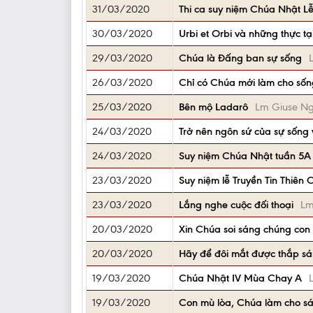
31/03/2020
Thi ca suy niệm Chúa Nhật L
30/03/2020
Urbi et Orbi và những thực tạ
29/03/2020
Chúa là Đấng ban sự sống
26/03/2020
Chỉ có Chúa mới làm cho sốn
25/03/2020
Bên mộ Ladarô
Lm Giuse N
24/03/2020
Trở nên ngôn sứ của sự sống 
24/03/2020
Suy niệm Chúa Nhật tuần 5
23/03/2020
Suy niệm lễ Truyền Tin Thiên
23/03/2020
Lắng nghe cuộc đối thoại
Lm
20/03/2020
Xin Chúa soi sáng chúng con
20/03/2020
Hãy để đôi mắt được thắp s
19/03/2020
Chúa Nhật IV Mùa Chay A
19/03/2020
Con mù lòa, Chúa làm cho s