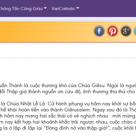
Thông Tấn Công Giáo
VietCatholic
uần Thánh là cuộc thương khó của Chúa Giêsu. Ngài là ngườ
ổi Thập giá thành nguồn ơn cứu độ, tình thương tha thứ cho n
là Chúa Nhật Lễ Lá. Cử hành phụng vụ hôm nay khởi sự bằn
Thế khải hoàn tiến vào thành Giêrusalem. Ngay sau đó là T
nh hôm nay mang hai sắc thái có vẻ nghịch nhau : mới mừng 
m nay kết hợp hai khoảnh khắc trái ngược nhau; cuộc chào 
la ó lặp đi lặp lại “Đóng đinh nó vào thập giá!”; cuộc khải 