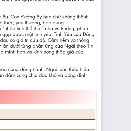
chiều. Con đường ấy hẹp chứ không thênh
ung thực, yêu thương, bao dung.
 “nhân tình thế thái” như vu khống, phản
 ta gặp được một tình yêu. Tình Yêu của Đấng
 đau có giá trị cứu độ. Cảm nếm và thông
m ẩn dưới từng phản ứng của Ngài theo Tin
a mình hơn và kính trọng thập giá của
Chúa cùng đồng hành, Ngài luôn thấu hiểu
 can đảm cùng chịu đau khổ và đóng đinh