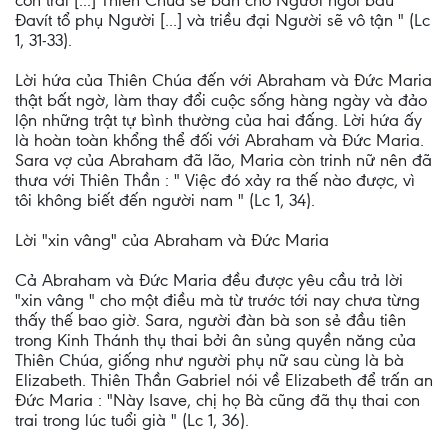
con trai [...] Thiên Chúa sẽ ban cho Người ngôi báu
Đavít tổ phụ Người [...] và triều đại Người sẽ vô tận " (Lc
1, 31-33).
Lời hứa của Thiên Chúa đến với Abraham và Đức Maria
thật bất ngờ, làm thay đổi cuộc sống hàng ngày và đảo
lộn những trật tự bình thường của hai đấng. Lời hứa ấy
là hoàn toàn khổng thể đối với Abraham và Đức Maria.
Sara vợ của Abraham đã lão, Maria còn trinh nữ nên đã
thưa với Thiên Thần : " Việc đó xảy ra thế nào được, vì
tôi không biết đến người nam " (Lc 1, 34).
Lời "xin vâng" của Abraham và Đức Maria
Cả Abraham và Đức Maria đều được yêu cầu trả lời
"xin vâng " cho một điều mà từ trước tới nay chưa từng
thấy thế bao giờ. Sara, người đàn bà son sẻ đầu tiên
trong Kinh Thánh thụ thai bởi ân sủng quyền năng của
Thiên Chúa, giống như người phụ nữ sau cùng là bà
Elizabeth. Thiên Thần Gabriel nói về Elizabeth để trấn an
Đức Maria : "Này Isave, chị họ Bà cũng đã thụ thai con
trai trong lúc tuổi già " (Lc 1, 36).