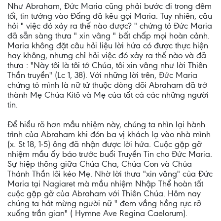
Như Abraham, Đức Maria cũng phải bước đi trong đêm
tối, tin tưởng vào Đấng đã kêu gọi Maria. Tuy nhiên, câu
hỏi " việc đó xảy ra thế nào được? " chứng tỏ Đức Maria
đã sẵn sàng thưa " xin vâng " bất chấp mọi hoàn cảnh.
Maria không đặt câu hỏi liệu lời hứa có được thực hiện
hay không, nhưng chỉ hỏi việc đó xảy ra thế nào và đã
thưa : "Này tôi là tôi tớ Chúa, tôi xin vâng như lời Thiên
Thần truyền" (Lc 1, 38). Với những lời trên, Đức Maria
chứng tỏ mình là nữ tử thuộc dòng dõi Abraham đã trở
thành Mẹ Chúa Kitô và Mẹ của tất cả các những người
tin.
Để hiểu rõ hơn mầu nhiệm này, chúng ta nhìn lại hành
trình của Abraham khi đón ba vị khách lạ vào nhà mình
(x. St 18, 1-5) ông đã nhận được lời hứa. Cuộc gặp gỡ
nhiệm mầu ấy báo trước buổi Truyền Tin cho Đức Maria.
Sự hiệp thông giữa Chúa Cha, Chúa Con và Chúa
Thánh Thần lôi kéo Mẹ. Nhờ lời thưa "xin vâng" của Đức
Maria tại Nagiaret mà mầu nhiệm Nhập Thể hoàn tất
cuộc gặp gỡ của Abraham với Thiên Chúa. Hôm nay
chúng ta hát mừng người nữ " đem vầng hồng rực rỡ
xuống trần gian" ( Hymne Ave Regina Caelorum).