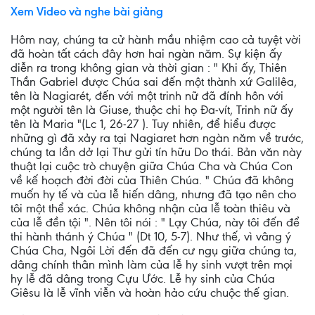
Xem Video và nghe bài giảng
Hôm nay, chúng ta cử hành mầu nhiệm cao cả tuyệt vời
đã hoàn tất cách đây hơn hai ngàn năm. Sự kiện ấy
diễn ra trong không gian và thời gian : " Khi ấy, Thiên
Thần Gabriel được Chúa sai đến một thành xứ Galilêa,
tên là Nagiarét, đến với một trinh nữ đã đính hôn với
một người tên là Giuse, thuộc chi họ Đa-vít, Trinh nữ ấy
tên là Maria "(Lc 1, 26-27 ). Tuy nhiên, để hiểu được
những gì đã xảy ra tại Nagiaret hơn ngàn năm về trước,
chúng ta lần dở lại Thư gửi tín hữu Do thái. Bản văn này
thuật lại cuộc trò chuyện giữa Chúa Cha và Chúa Con
về kế hoạch đời đời của Thiên Chúa. " Chúa đã không
muốn hy tế và của lễ hiến dâng, nhưng đã tạo nên cho
tôi một thể xác. Chúa không nhận của lễ toàn thiêu và
của lễ đền tội ". Nên tôi nói : " Lạy Chúa, này tôi đến để
thi hành thánh ý Chúa " (Dt 10, 5-7). Như thế, vì vâng ý
Chúa Cha, Ngôi Lời đến đã đến cư ngụ giữa chúng ta,
dâng chính thân mình làm của lễ hy sinh vượt trên mọi
hy lễ đã dâng trong Cựu Ước. Lễ hy sinh của Chúa
Giêsu là lễ vĩnh viễn và hoàn hảo cứu chuộc thế gian.