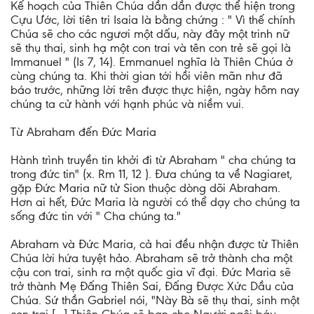
Kế hoạch của Thiên Chúa dần dần được thể hiện trong
Cựu Ước, lời tiên tri Isaia là bằng chứng : " Vì thế chính
Chúa sẽ cho các ngươi một dấu, này đây một trinh nữ
sẽ thụ thai, sinh hạ một con trai và tên con trẻ sẽ gọi là
Immanuel " (Is 7, 14). Emmanuel nghĩa là Thiên Chúa ở
cùng chúng ta. Khi thời gian tới hồi viên mãn như đã
báo trước, những lời trên được thực hiện, ngày hôm nay
chúng ta cử hành với hạnh phúc và niềm vui.
Từ Abraham đến Đức Maria
Hành trình truyền tin khởi đi từ Abraham " cha chúng ta
trong đức tin" (x. Rm 11, 12 ). Đưa chúng ta về Nagiaret,
gặp Đức Maria nữ tử Sion thuộc dòng dõi Abraham.
Hơn ai hết, Đức Maria là người có thể dạy cho chúng ta
sống đức tin với " Cha chúng ta."
Abraham và Đức Maria, cả hai đều nhận được từ Thiên
Chúa lời hứa tuyệt hảo. Abraham sẽ trở thành cha một
cậu con trai, sinh ra một quốc gia vĩ đại. Đức Maria sẽ
trở thành Mẹ Đấng Thiên Sai, Đấng Được Xức Dầu của
Chúa. Sứ thần Gabriel nói, "Này Bà sẽ thụ thai, sinh một