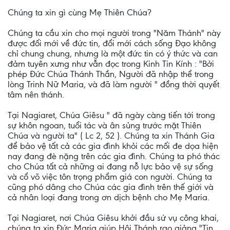
Chúng ta xin gì cùng Mẹ Thiên Chúa?
Chúng ta cầu xin cho mọi người trong "Năm Thánh" này
được đối mới về đức tin, đổi mới cách sống Đạo không
chỉ chung chung, nhưng là một đức tin có ý thức và can
đảm tuyên xưng như vẫn đọc trong Kinh Tin Kính : "Bởi
phép Đức Chúa Thánh Thần, Người đã nhập thể trong
lòng Trinh Nữ Maria, và đã làm người " đồng thời quyết
tâm nên thánh.
Tại Nagiaret, Chúa Giêsu " đã ngày càng tiến tới trong
sự khôn ngoan, tuổi tác và ân sủng trước mặt Thiên
Chúa và người ta" ( Lc 2, 52 ). Chúng ta xin Thánh Gia
để bảo vệ tất cả các gia đình khỏi các mối đe dọa hiện
nay đang đè nặng trên các gia đình. Chúng ta phó thác
cho Chúa tất cả những ai đang nỗ lực bảo vệ sự sống
và cổ võ việc tôn trọng phẩm giá con người. Chúng ta
cũng phó dâng cho Chúa các gia đình trên thế giới và
cả nhân loại đang trong ơn dịch bệnh cho Mẹ Maria.
Tại Nagiaret, nơi Chúa Giêsu khởi đầu sứ vụ công khai,
chúng ta xin Đức Maria giúp Hội Thánh rao giảng "Tin