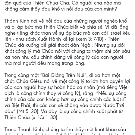
tận quả của Thiên Chúa Cha. Có người cha nào mà
không cảm thấy đau khổ vì nỗi đau của con mình?
Thánh Kinh nói về nỗi đau của những người nghèo khổ
và bị áp bức mà Thiên Chúa biết và chia sẻ. Vì đã lắng
nghe tiếng khóc than về sự áp bức mà con cái Israel kêu
lên - như sách Xuất Hành kể lại (xem 3: 7-10) - Thiên
Chúa đã xuống để giải thoát dân Ngài. Nhưng sự đói
khát công lý mà Chúa nói với chúng ta thậm chí còn sâu
xa hơn nhu cầu chính đáng về công lý của con người
mà mọi người đều mang trong lòng.
Trong cùng một “Bài Giảng Trên Núi”, đi xa hơn một
chút, Chúa Giêsu nói về một công lý to lớn hơn quyền lợi
của con người hay sự hoàn hảo cá nhân (mà tiếng Việt
dịch là công chính thay vì công lý), rằng: “Nếu sự công
chính của các con không hơn sự công chính các luật sĩ
và Biệt Phái, thì các con sẽ chẳng vào được Nước Trời
đâu” (Mt 5: 20). Và đây là sự công chính xuất phát từ
Thiên Chúa (x. 1Cr 1: 30).
Trong Thánh Kinh, chúng ta tìm thấy một khát khao sâu