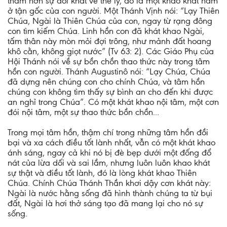
thẳm hơn sự đói khát về thể lý, đó là một khao khát nằm
ở tận gốc của con người. Một Thánh Vịnh nói: “Lạy Thiên
Chúa, Ngài là Thiên Chúa của con, ngay từ rạng đông
con tìm kiếm Chúa. Linh hồn con đã khát khao Ngài,
tấm thân này mòn mỏi đợi trông, như mảnh đất hoang
khô cằn, không giọt nước” (Tv 63: 2). Các Giáo Phụ của
Hội Thánh nói về sự bồn chồn thao thức này trong tâm
hồn con người. Thánh Augustinô nói: “Lạy Chúa, Chúa
đã dựng nên chúng con cho chính Chúa, và tâm hồn
chúng con không tìm thấy sự bình an cho đến khi được
an nghỉ trong Chúa”. Có một khát khao nội tâm, một cơn
đói nội tâm, một sự thao thức bồn chồn...
Trong mọi tâm hồn, thậm chí trong những tâm hồn đồi
bại và xa cách điều tốt lành nhất, vẫn có một khát khao
ánh sáng, ngay cả khi nó bị đè bẹp dưới một đống đổ
nát của lừa dối và sai lầm, nhưng luôn luôn khao khát
sự thật và điều tốt lành, đó là lòng khát khao Thiên
Chúa. Chính Chúa Thánh Thần khơi dậy cơn khát này:
Ngài là nước hằng sống đã hình thành chúng ta từ bụi
đất, Ngài là hơi thở sáng tạo đã mang lại cho nó sự
sống.