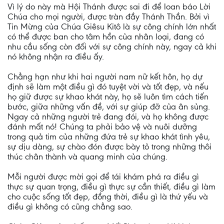
Vì lý do này mà Hội Thánh được sai đi để loan báo Lời
Chúa cho mọi người, được tràn đầy Thánh Thần. Bởi vì
Tin Mừng của Chúa Giêsu Kitô là sự công chính lớn nhất
có thể được ban cho tâm hồn của nhân loại, đang có
nhu cầu sống còn đối với sự công chính này, ngay cả khi
nó không nhận ra điều ấy.
Chẳng hạn như khi hai người nam nữ kết hôn, họ dự
định sẽ làm một điều gì đó tuyệt vời và tốt đẹp, và nếu
họ giữ được sự khao khát này, họ sẽ luôn tìm cách tiến
bước, giữa những vấn đề, với sự giúp đỡ của ân sủng.
Ngay cả những người trẻ đang đói, và họ không được
đánh mất nó! Chúng ta phải bảo vệ và nuôi dưỡng
trong quả tim của những đứa trẻ sự khao khát tình yêu,
sự dịu dàng, sự chào đón được bày tỏ trong những thôi
thúc chân thành và quang minh của chúng.
Mỗi người được mời gọi để tái khám phá ra điều gì
thực sự quan trọng, điều gì thực sự cần thiết, điều gì làm
cho cuộc sống tốt đẹp, đồng thời, điều gì là thứ yếu và
điều gì không có cũng chẳng sao.