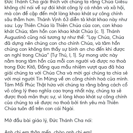
Đức Thánh Cha giải thích với chúng ta rằng Chúa Giêsu
không chỉ nói về sự đói khát công lý cá nhân và xã hội,
mà còn đề cập đến một lòng khao khát sự công chính
sâu thẳm hơn. Thánh Vịnh 63 diễn tả khát khao này như
sau: Lạy Thiên Chúa là Thiên Chúa của con, con khao
khát Chúa; tâm hồn con khao khát Chúa (c. 1). Thánh
Augustinô cũng nói tương tự như thế: “Lạy Chúa, Chúa
đã dựng nên chúng con cho chính Chúa, và tâm hồn
chúng con không tìm thấy sự bình an cho đến khi được
an nghỉ trong Chúa” (Tự Thú, I, 1). Sự mong ước này
nằm trong tâm hồn của mỗi con người và được no thoả
trong Đức Kitô, Đấng qua mầu nhiệm vượt qua đã hòa
giải chúng ta với Chúa Cha và mời gọi chúng ta chia sẻ
với mọi người Tin Mừng về ơn công chính hoá của mình.
Tám Mối Phúc Thật hứa với chúng ta rằng bằng cách cổ
võ công lý theo nghĩa cao trọng nhất này, chúng ta sẽ
được thoả mãn thực sự, vì lòng khao khát sự công chính
của chúng ta sẽ được no thoả bởi tình yêu mà Thiên
Chúa tuôn đổ trên con cái Ngài.
Mở đầu bài giáo lý, Đức Thánh Cha nói:
Anh chị em thân mến, chào anh chị em!