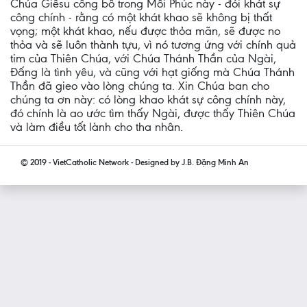
Chúa Giêsu công bố trong Mối Phúc này - đói khát sự
công chính - rằng có một khát khao sẽ không bị thất
vọng; một khát khao, nếu được thỏa mãn, sẽ được no
thỏa và sẽ luôn thành tựu, vì nó tương ứng với chính quả
tim của Thiên Chúa, với Chúa Thánh Thần của Ngài,
Đấng là tình yêu, và cũng với hạt giống mà Chúa Thánh
Thần đã gieo vào lòng chúng ta. Xin Chúa ban cho
chúng ta ơn này: có lòng khao khát sự công chính này,
đó chính là ao ước tìm thấy Ngài, được thấy Thiên Chúa
và làm điều tốt lành cho tha nhân.
© 2019 - VietCatholic Network - Designed by J.B. Đặng Minh An