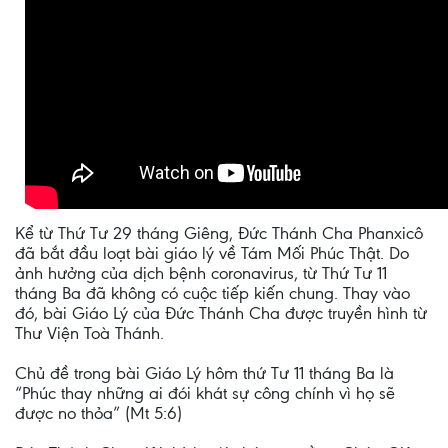
Kể từ Thứ Tư 29 tháng Giêng, Đức Thánh Cha Phanxicô
đã bắt đầu loạt bài giáo lý về Tám Mối Phúc Thật. Do
ảnh hưởng của dịch bệnh coronavirus, từ Thứ Tư 11
tháng Ba đã không có cuộc tiếp kiến chung. Thay vào
đó, bài Giáo Lý của Đức Thánh Cha được truyền hình từ
Thư Viện Toà Thánh.
Chủ đề trong bài Giáo Lý hôm thứ Tư 11 tháng Ba là
“Phúc thay những ai đói khát sự công chính vì họ sẽ
được no thỏa” (Mt 5:6)