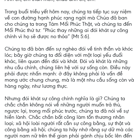
Trong buổi triều yết hôm nay, chúng ta tiếp tục suy niệm
về con đường hạnh phúc rạng ngời mà Chúa đã ban
cho chúng ta trong Tám Mối Phúc Thật, và chúng ta đến
Mối Phúc thứ tư: “Phúc thay những ai đói khát sự công
chính vì họ sẽ được no thỏa” (Mt 5:6).
Chúng ta đã bàn đến sự nghèo đói về tinh thần và khóc
lóc; bây giờ chúng ta đối diện với một loại yếu đuối
khác, liên quan đến đói và khát. Đói và khát là những
nhu cầu chính, chúng liên hệ với sự sống còn. Điều này
phải được nhấn mạnh: ở đây không phải là vấn đề
mong ước chung chung, mà là một nhu cầu sống còn và
hàng ngày, như lương thực.
Nhưng đói khát sự công chính nghĩa là gì? Chúng ta
chắc chắn không nói về những người muốn trả thù,
ngược lại, trong mối phúc trước, chúng ta đã nói về sự
hiền lành. Chắc chắn bất công làm tổn thương nhân
loại; xã hội loài người rất cần sự công bằng, sự thật và
công bằng xã hội; chúng ta hãy nhớ rằng sự dữ mà các
người nam nữ trên thế gian phải gánh chịu bốc lên đến