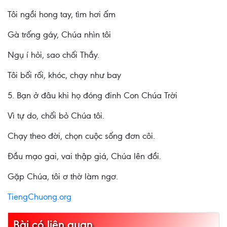
Tôi ngồi hong tay, tìm hơi ấm
Gà trống gáy, Chúa nhìn tôi
Ngụ í hỏi, sao chối Thầy.
Tôi bối rối, khóc, chạy như bay
5. Bạn ở đâu khi họ đóng đinh Con Chúa Trời
Vì tự do, chối bỏ Chúa tôi.
Chạy theo đời, chọn cuộc sống đơn côi.
Đầu mạo gai, vai thập giá, Chúa lên đồi.
Gặp Chúa, tôi ơ thờ làm ngơ.
TiengChuong.org
Bài có liên quan