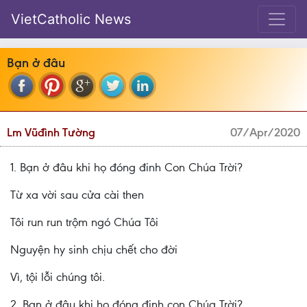
VietCatholic News
Bạn ở đâu
Lm Vũđình Tường
07/Apr/2020
1. Bạn ở đâu khi họ đóng đinh Con Chúa Trời?
Từ xa vời sau cửa cài then
Tôi run run trộm ngó Chúa Tôi
Nguyện hy sinh chịu chết cho đời
Vì, tội lỗi chúng tôi.
2. Bạn ở đâu khi họ đóng đinh con Chúa Trời?