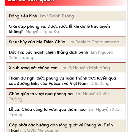
Đấng siêu hình
Lm Vũđình Tường
Giải đáp phụng vụ: Được rước lễ khi dự lễ trực tuyến
không?
Nguyễn Trọng Đa
Sự tự hủy của Mẹ Thiên Chúa
Lm Raniero Cantalamessa
Đức Tin: Sức mạnh chiến thắng dịch bệnh
Lm Nguyễn
Xuân Trường
Xin thương xót chúng con
Lm JB Nguyễn Minh Hùng
Tham dự nghi thức phụng vụ Tuần Thánh trực tuyến qua
các đường links của Vatican và Việt Nam
Đức Dũng
Chúa giúp ta vượt qua phong ba
Lm Nguyễn Xuân
Trường
Lễ Lá: Chúa cùng ta vượt qua thảm họa
Lm Nguyễn Xuân
Trường
Cập nhật các hướng dẫn tổng quát về Phụng Vụ Tuần
Thánh
CGVN Melbourne