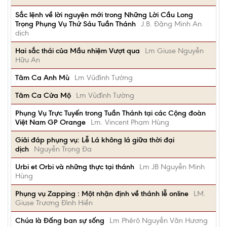
Sắc lệnh về lời nguyện mới trong Những Lời Cầu Long
Trọng Phụng Vụ Thứ Sáu Tuần Thánh
J.B. Đặng Minh An
dịch
Hai sắc thái của Mầu nhiệm Vượt qua
Lm Giuse Nguyễn
Hữu An
Tâm Ca Anh Mù
Lm Vũđình Tường
Tâm Ca Cửa Mộ
Lm Vũđình Tường
Phụng Vụ Trực Tuyến trong Tuần Thánh tại các Cộng đoàn
Việt Nam GP Orange
Lm. Vincent Phạm Hùng
Giải đáp phụng vụ: Lễ Lá không lá giữa thời đại
dịch
Nguyễn Trọng Đa
Urbi et Orbi và những thực tại thánh
Lm JB Nguyễn Minh
Hùng
Phụng vụ Zapping : Một nhận định về thánh lễ online
LM.
Giuse Trương Đình Hiền
Chúa là Đấng ban sự sống
Lm Phêrô Nguyễn Văn Hương