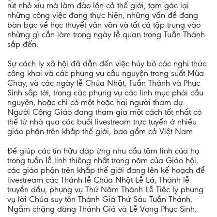
rút nhỏ xíu mà làm đảo lộn cả thế giới, tạm gác lại
những công việc đang thực hiện, những vấn đề đang
bàn bạc về học thuyết vân vân và tất cả tập trung vào
những gì cần làm trong ngày lễ quan trọng Tuần Thánh
sắp đến.
Sự cách ly xã hội đã dẫn đến việc hủy bỏ các nghi thức
công khai và các phụng vụ cầu nguyện trong suốt Mùa
Chay, và các ngày lễ Chúa Nhật, Tuần Thánh và Phục
Sinh sắp tới, trong các phụng vụ các linh mục phải cầu
nguyện, hoặc chỉ có một hoặc hai người tham dự.
Người Công Giáo đang tham gia một cách tốt nhất có
thể từ nhà qua các buổi livestream trực tuyến ở nhiều
giáo phận trên khắp thế giới, bao gồm cả Việt Nam
Để giúp các tín hữu đáp ứng nhu cầu tâm linh của họ
trong tuần lễ linh thiêng nhất trong năm của Giáo hội,
các giáo phận trên khắp thế giới đang lên kế hoạch để
livestream các Thánh lễ Chúa Nhật Lễ Lá, Thánh lễ
truyền dầu, phụng vụ Thứ Năm Thánh Lễ Tiệc ly phụng
vụ lời Chúa suy tôn Thánh Giá Thứ Sáu Tuần Thánh,
Ngắm chặng đàng Thánh Giá và Lễ Vọng Phục Sinh.