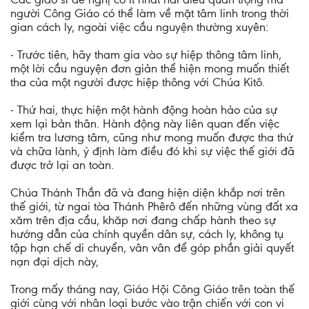
người Công Giáo có thể làm về mặt tâm linh trong thời
gian cách ly, ngoài việc cầu nguyện thường xuyên:
- Trước tiên, hãy tham gia vào sự hiệp thông tâm linh,
một lời cầu nguyện đơn giản thể hiện mong muốn thiết
tha của một người được hiệp thông với Chúa Kitô.
- Thứ hai, thực hiện một hành động hoàn hảo của sự
xem lại bản thân. Hành động này liên quan đến việc
kiểm tra lương tâm, cũng như mong muốn được tha thứ
và chữa lành, ý định làm điều đó khi sự việc thế giới đã
được trở lại an toàn.
Chúa Thánh Thần đã và đang hiện diện khắp nơi trên
thế giới, từ ngai tòa Thánh Phêrô đến những vùng đất xa
xăm trên địa cầu, khăp nơi đang chấp hành theo sự
hướng dẫn của chính quyền dân sự, cách ly, không tụ
tập hạn chế di chuyển, vân vân để góp phần giải quyết
nạn đại dịch này,
Trong mấy tháng nay, Giáo Hội Công Giáo trên toàn thế
giới cùng với nhân loại bước vào trận chiến với con vi