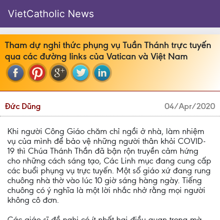
VietCatholic News
Tham dự nghi thức phụng vụ Tuần Thánh trực tuyến
qua các đường links của Vatican và Việt Nam
Đức Dũng
04/Apr/2020
Khi người Công Giáo chăm chỉ ngồi ở nhà, làm nhiệm
vụ của mình để bảo vệ những người thân khỏi COVID-
19 thì Chúa Thánh Thần đã bận rộn truyền cảm hứng
cho những cách sáng tạo, Các Linh mục đang cung cấp
các buổi phụng vụ trực tuyến. Một số giáo xứ đang rung
chuông nhà thờ vào lúc 10 giờ sáng hàng ngày. Tiếng
chuông có ý nghĩa là một lời nhắc nhở rằng mọi người
không cô đơn.
Các giáo sĩ đề nghị có ít nhất hai điều quan trọng mà