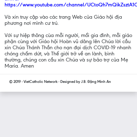
https://www.youtube.com/channel/UCtoQh7mQikZsztA
Và xin truy cập vào các trang Web của Giáo hội địa
phương nơi mình cư trú.
Với sự hiệp thông cùa mỗi người, mổi gia đình, mỗi giáo
phận cùng với Giáo hội Hoàn vũ dâng lên Chúa lời cầu
xin Chúa Thánh Thần cho nạn đại dịch COVID-19 nhanh
chóng chấm dứt, và Thế giới trở về an lành, bình
thường, chúng con cầu xin Chúa và sự bảo trợ của Mẹ
Maria. Amen
© 2019 - VietCatholic Network - Designed by J.B. Đặng Minh An