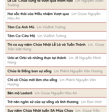
Lễ Lá: Chúa cùng ta vượt qua thảm họa
Lm Nguyễn Xuân
Trường
Hai sắc thái của Mầu nhiệm Vượt qua
Lm Giuse Nguyễn
Hữu An
Tâm Ca Anh Mù
Lm Vũđình Tường
Tâm Ca Cửa Mộ
Lm Vũđình Tường
Thi ca suy niệm Chúa Nhật Lễ Lá và Tuần Thánh
Lm. Giuse
Trần Việt Hùng
Urbi et Orbi và những thực tại thánh
Lm JB Nguyễn Minh
Hùng
Chúa là Đấng ban sự sống
Lm Phêrô Nguyễn Văn Hương
Chỉ có Chúa mới làm cho sống
Lm Phêrô Nguyễn Văn
Hương
Bên mộ Ladarô
Lm Giuse Nguyễn Hữu An
Trở nên ngôn sứ của sự sống và tình thương
Lm Đan Vinh
Suy niệm Chúa Nhật tuần 5A Mùa Chay
Lm. Giuse Trần