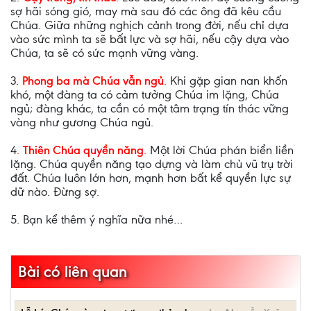
sợ hãi sóng gió, may mà sau đó các ông đã kêu cầu
Chúa. Giữa những nghịch cảnh trong đời, nếu chỉ dựa
vào sức mình ta sẽ bất lực và sợ hãi, nếu cậy dựa vào
Chúa, ta sẽ có sức mạnh vững vàng.
3.
Phong ba mà Chúa vẫn ngủ
.
Khi gặp gian nan khốn
khó, một đàng ta có cảm tưởng Chúa im lặng, Chúa
ngủ; đàng khác, ta cần có một tâm trạng tín thác vững
vàng như gương Chúa ngủ.
4
.
Thiên Chúa quyền năng
.
Một lời Chúa phán biển liền
lặng. Chúa quyền năng tạo dựng và làm chủ vũ trụ trời
đất. Chúa luôn lớn hơn, mạnh hơn bất kể quyền lực sự
dữ nào. Đừng sợ.
5. Bạn kể thêm ý nghĩa nữa nhé…
Bài có liên quan