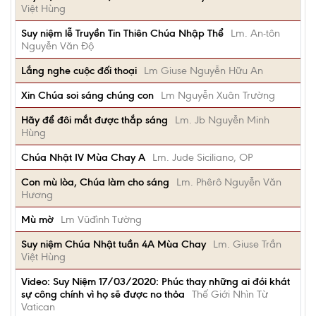
Việt Hùng
Suy niệm lễ Truyền Tin Thiên Chúa Nhập Thể
Lm. An-tôn
Nguyễn Văn Độ
Lắng nghe cuộc đối thoại
Lm Giuse Nguyễn Hữu An
Xin Chúa soi sáng chúng con
Lm Nguyễn Xuân Trường
Hãy để đôi mắt được thắp sáng
Lm. Jb Nguyễn Minh
Hùng
Chúa Nhật IV Mùa Chay A
Lm. Jude Siciliano, OP
Con mù lòa, Chúa làm cho sáng
Lm. Phêrô Nguyễn Văn
Hương
Mù mờ
Lm Vũđình Tường
Suy niệm Chúa Nhật tuần 4A Mùa Chay
Lm. Giuse Trần
Việt Hùng
Video: Suy Niệm 17/03/2020: Phúc thay những ai đói khát
sự công chính vì họ sẽ được no thỏa
Thế Giới Nhìn Từ
Vatican