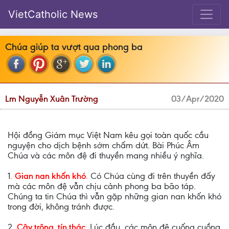
VietCatholic News
Chúa giúp ta vượt qua phong ba
Lm Nguyễn Xuân Trường
03/Apr/2020
Hội đồng Giám mục Việt Nam kêu gọi toàn quốc cầu
nguyện cho dịch bệnh sớm chấm dứt. Bài Phúc Âm
Chúa và các môn đệ đi thuyền mang nhiều ý nghĩa.
1
.
Gian nan khốn khó
.
Có Chúa cùng đi trên thuyền đấy
mà các môn đệ vẫn chịu cảnh phong ba bão táp.
Chúng ta tin Chúa thì vẫn gặp những gian nan khốn khó
trong đời, không tránh được.
2.
Cậy trông, tín thác
.
Lúc đầu, các môn đệ cuống cuồng