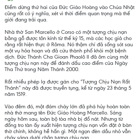
Điểm dừng thứ hai của Đức Giáo Hoàng vào Chúa Nhật
cũng rất có ý nghĩa, xét vì thời điểm quan trọng mà thế
giới đang trải qua.
Nhà thờ San Marcello ở Corso có một tượng chịu nạn
bằng gỗ được tôn kính từ thế kỷ 15, mà các học giả cho
rằng rất hiện thực ở Rôma. Nó thậm chí đã sống sót sau
một vụ hỏa hoạn và đã cứu thành phố khỏi một bệnh
dịch. Đức Thánh Cha Gioan Phaolô II đã ôm cùng một
tượng chịu nạn này để đánh dấu cao điểm của Ngày
Tha Thứ trong Năm Thánh 2000.
Rất nhiều phép lạ được gán cho “Tượng Chịu Nạn Rất
Thánh” này đã được truyền tụng, kể từ ngày 23 tháng 5
năm 1519.
Vào đêm đó, một đám cháy lớn đã phá hủy hoàn toàn
nhà thờ mang tên Đức Giáo Hoàng Marcello. Sáng
ngày hôm sau, toàn bộ tòa nhà bị đổ nát. Nhưng từ
đống tro tàn ấy xuất hiện tượng chịu nạn vốn đặt ở bàn
thờ chính, không hề hấn gì. Một ngọn đèn dầu nhỏ vẫn
cháy sáng dưới chân tượng chịu nạn.