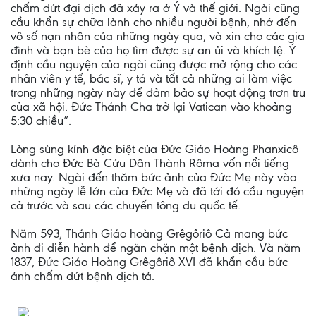
chấm dứt đại dịch đã xảy ra ở Ý và thế giới. Ngài cũng
cầu khẩn sự chữa lành cho nhiều người bệnh, nhớ đến
vô số nạn nhân của những ngày qua, và xin cho các gia
đình và bạn bè của họ tìm được sự an ủi và khích lệ. Ý
định cầu nguyện của ngài cũng được mở rộng cho các
nhân viên y tế, bác sĩ, y tá và tất cả những ai làm việc
trong những ngày này để đảm bảo sự hoạt động trơn tru
của xã hội. Đức Thánh Cha trở lại Vatican vào khoảng
5:30 chiều”.
Lòng sùng kính đặc biệt của Đức Giáo Hoàng Phanxicô
dành cho Đức Bà Cứu Dân Thành Rôma vốn nổi tiếng
xưa nay. Ngài đến thăm bức ảnh của Đức Mẹ này vào
những ngày lễ lớn của Đức Mẹ và đã tới đó cầu nguyện
cả trước và sau các chuyến tông du quốc tế.
Năm 593, Thánh Giáo hoàng Grêgôriô Cả mang bức
ảnh đi diễn hành để ngăn chặn một bệnh dịch. Và năm
1837, Đức Giáo Hoàng Grêgôriô XVI đã khẩn cầu bức
ảnh chấm dứt bệnh dịch tả.