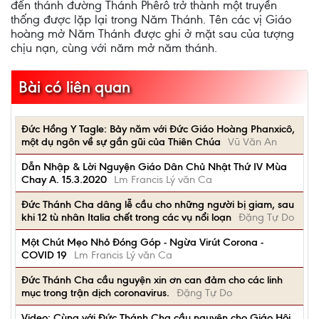
đến thánh đường Thánh Phêrô trở thành một truyền
thống được lặp lại trong Năm Thánh. Tên các vị Giáo
hoàng mở Năm Thánh được ghi ở mặt sau của tượng
chịu nạn, cùng với năm mở năm thánh.
Bài có liên quan
Đức Hồng Y Tagle: Bảy năm với Đức Giáo Hoàng Phanxicô,
một dụ ngôn về sự gần gũi của Thiên Chúa
Vũ Văn An
Dẫn Nhập & Lời Nguyện Giáo Dân Chủ Nhật Thứ IV Mùa
Chay A. 15.3.2020
Lm Francis Lý văn Ca
Đức Thánh Cha dâng lễ cầu cho những người bị giam, sau
khi 12 tù nhân Italia chết trong các vụ nổi loạn
Đặng Tự Do
Một Chút Mẹo Nhỏ Đóng Góp - Ngừa Virút Corona -
COVID 19
Lm Francis Lý văn Ca
Đức Thánh Cha cầu nguyện xin ơn can đảm cho các linh
mục trong trận dịch coronavirus.
Đặng Tự Do
Video: Cùng với Đức Thánh Cha cầu nguyện cho Giáo Hội