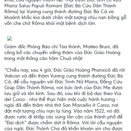
Maria Salus Populi Romani (Đức Bà Cứu Dân Thành
Rôma) tại Vương cung thánh đường Đức Bà Cả và
khoảnh khắc kia dưới chân một tượng chịu nạn bằng gỗ
vốn che chở Rôma khỏi một bệnh dịch lớn.
Giám đốc Phòng Báo chí Tòa thánh, Matteo Bruni, đã
công bố các chuyến viếng thăm của Đức Giáo Hoàng
trong một thông cáo hôm Chuá nhật:
“Chiều nay, sau 4 giờ, Đức Giáo Hoàng Phanxicô đã rời
Vatican và đến thăm Vương cung thánh đường Đức Bà
Cả, để cầu nguyện với Đức Trinh Nữ Maria, Đấng Cứu
Giúp Dân Thành Rôma, nơi bức ảnh của Đức Mẹ được
lưu giữ và tôn kính. Sau đó, sau khi đi bộ dọc theo Via
del Corso - như thể thực hiện một cuộc hành hương -
ngài đã đến thăm nhà thờ San Marcello ở Corso, nơi
đặt một tượng chịu nạn lạ lùng. Vào năm 1522, nó đã
được rước đi khắp các vùng lân cận của thành phố để
“Đại dịch” được chấm dứt ở Rôma. Với lời cầu nguyện
của ngài, Đức Thánh Cha đã khẩn khoản xin cho được