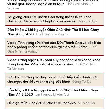
và thế giới. Hoảng loạn diễn ta tại Ý
Thế Giới Nhìn Từ
Vatican
Bài giảng của Đức Thánh Cha trong thánh lễ cầu cho
những người bị ảnh hưởng bởi coronavirus
Đặng Tự Do
Dẫn Nhập & Lời Nguyện Giáo Chủ Nhật Thứ II Mùa Chay.
Năm A 8.3.2020
Lm Francis Lý văn Ca
Video: Tình trạng sức khoẻ của Đức Thánh Cha và các biện
pháp phòng chống coronavirus tại giáo triều Rôma.
Thế
Giới Nhìn Từ Vatican
Video: Đáng ngại: ĐTC phải hủy bỏ thánh lễ vì không khỏe.
Hang toại đạo đóng cửa vì sợ coronavirus
Thế Giới Nhìn
Từ Vatican
Đức Thánh Cha phải hủy bỏ các buổi tiếp kiến chính thức
vào ngày thứ Sáu vì tình trạng sức khoẻ
Đặng Tự Do
Dẫn Nhập & Lời Nguyện Giáo Chủ Nhật Thứ I Mùa Chay.
Năm A 1.3.2020
Lm Francis Lý văn Ca
Sứ điệp Mùa Chay 2020 của Đức Phanxicô
Vũ Văn An