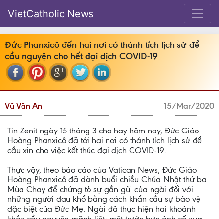
VietCatholic News
Đức Phanxicô đến hai nơi có thánh tích lịch sử để
cầu nguyện cho hết đại dịch COVID-19
Vũ Văn An
15/Mar/2020
Tin Zenit ngày 15 tháng 3 cho hay hôm nay, Đức Giáo
Hoàng Phanxicô đã tới hai nơi có thánh tích lịch sử để
cầu xin cho việc kết thúc đại dịch COVID-19.
Thực vậy, theo báo cáo của Vatican News, Đức Giáo
Hoàng Phanxicô đã dành buổi chiều Chúa Nhật thứ ba
Mùa Chay để chứng tỏ sự gần gũi của ngài đối với
những người đau khổ bằng cách khẩn cầu sự bảo vệ
đặc biệt của Đức Mẹ. Ngài đã thực hiện hai khoảnh
khắc cầu nguyện mãnh liệt: một trước bức ảnh cổ xưa