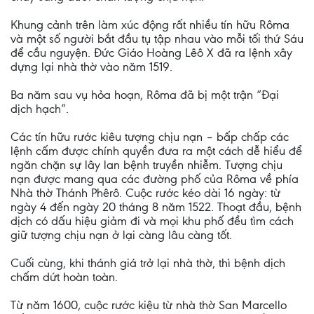
Khung cảnh trên làm xúc động rất nhiều tín hữu Rôma
và một số người bắt đầu tụ tập nhau vào mỗi tối thứ Sáu
để cầu nguyện. Đức Giáo Hoàng Lêô X đã ra lệnh xây
dựng lại nhà thờ vào năm 1519.
Ba năm sau vụ hỏa hoạn, Rôma đã bị một trận “Đại
dịch hạch”.
Các tín hữu rước kiêu tượng chịu nạn – bấp chấp các
lệnh cấm được chính quyền đưa ra một cách dễ hiểu để
ngăn chặn sự lây lan bệnh truyền nhiễm. Tượng chịu
nạn được mang qua các đường phố của Rôma về phía
Nhà thờ Thánh Phêrô. Cuộc rước kéo dài 16 ngày: từ
ngày 4 đến ngày 20 tháng 8 năm 1522. Thoạt đầu, bệnh
dịch có dấu hiệu giảm đi và mọi khu phố đều tìm cách
giữ tượng chịu nạn ở lại càng lâu càng tốt.
Cuối cùng, khi thánh giá trở lại nhà thờ, thì bệnh dịch
chấm dứt hoàn toàn.
Từ năm 1600, cuộc rước kiệu từ nhà thờ San Marcello