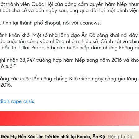
 một thành viên Quốc Hội của đảng cầm quyền hãm hiếp như
 bắt cha cô và bốn ngày sau, ông qua đời tại một bệnh viện
 tình tại thành phố Bhopal, nói với ucanews:
ảnh khốn khổ. Một số nhà lãnh đạo Ấn Độ công khai nói đây
ác cuộc tấn công vào những nhóm thiểu số. Cảnh sát và chí
 bầu tại Uttar Pradesh bị cáo buộc hiếp dâm nhưng không ai
hi nhận 38,947 trường hợp hãm hiếp trong năm 2016 và khoả
6 tuổi”
ằng các cuộc tấn công chống Kitô Giáo ngày càng gia tăng.
 2016.
ia's rape crisis
 Đức Mẹ Hồn Xác Lên Trời lớn nhất tại Kerela, Ấn Độ
Đặng Tự Do