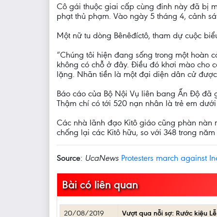
Cô gái thuộc giai cấp cùng đinh này đã bị
phạt thủ phạm. Vào ngày 5 tháng 4, cảnh sát
Một nữ tu dòng Bênêđíctô, tham dự cuộc biểu
“Chúng tôi hiện đang sống trong một hoàn c
không có chỗ ở đây. Điều đó khơi mào cho c
lặng. Nhãn tiền là một đại diện dân cử được
Báo cáo của Bộ Nội Vụ liên bang Ấn Độ đã g
Thậm chí có tới 520 nạn nhân là trẻ em dưới 
Các nhà lãnh đạo Kitô giáo cũng phàn nàn r
chống lại các Kitô hữu, so với 348 trong năm
Source
:
UcaNews
Protesters march against Ind
Bài có liên quan
20/08/2019
Vượt qua nỗi sợ: Rước kiệu Lễ