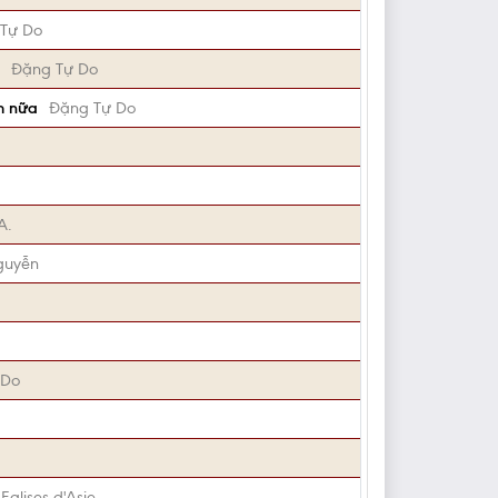
Tự Do
Đặng Tự Do
ăm nữa
Đặng Tự Do
A.
guyễn
 Do
Eglises d'Asie