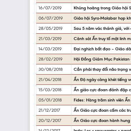
16/07/2019
Khủng hoảng trong Giáo hội 
06/07/2019
Giáo hội Syro-Malabar họp kh
28/05/2019
Sau 5 năm vác thánh giá, với
21/03/2019
Cảnh sát Ấn truy tố một linh 
14/03/2019
Đại nghịch bất đạo – Giáo d
28/02/2019
Hội Đồng Giám Mục Pakistan â
30/08/2018
Cần phải thay đổi não trạng 
21/04/2018
Ấn Độ ngày càng khét tiếng v
15/03/2018
Ấn giáo cực đoan đánh đập c
05/01/2018
Fides: Hàng trăm sinh viên Ấ
21/12/2017
Ấn Giáo cực đoan cấm các t
20/12/2017
Ấn Giáo cực đoan hành hung c
14/12/2017
Inde: Les « rassurantes » paro