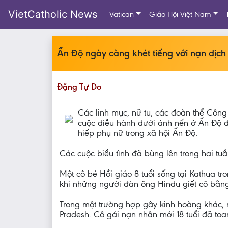
VietCatholic News
Vatican
Giáo Hội Việt Nam
Ấn Độ ngày càng khét tiếng với nạn dịc
Đặng Tự Do
Các linh mục, nữ tu, các đoàn thể Côn
cuộc diễu hành dưới ánh nến ở Ấn Độ để
hiếp phụ nữ trong xã hội Ấn Độ.
Các cuộc biểu tình đã bùng lên trong hai tu
Một cô bé Hồi giáo 8 tuổi sống tại Kathua t
khi những người đàn ông Hindu giết cô bằn
Trong một trường hợp gây kinh hoàng khác, 
Pradesh. Cô gái nạn nhân mới 18 tuổi đã toan