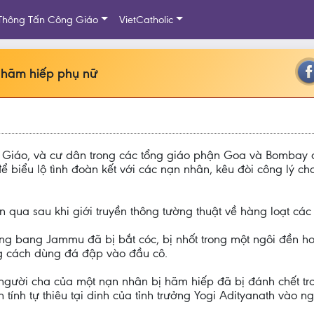
Thông Tấn Công Giáo
VietCatholic
h hãm hiếp phụ nữ
g Giáo, và cư dân trong các tổng giáo phận Goa và Bombay
 biểu lộ tình đoàn kết với các nạn nhân, kêu đòi công lý c
ần qua sau khi giới truyền thông tường thuật về hàng loạt cá
rong bang Jammu đã bị bắt cóc, bị nhốt trong một ngôi đền h
g cách dùng đá đập vào đầu cô.
người cha của một nạn nhân bị hãm hiếp đã bị đánh chết tro
 tính tự thiêu tại dinh của tỉnh trưởng Yogi Adityanath vào n