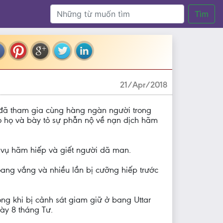
Tìm
21/Apr/2018
 đã tham gia cùng hàng ngàn người trong
ho họ và bày tỏ sự phẫn nộ về nạn dịch hãm
c vụ hãm hiếp và giết người dã man.
oang vắng và nhiều lần bị cưỡng hiếp trước
ng khi bị cảnh sát giam giữ ở bang Uttar
gày 8 tháng Tư.