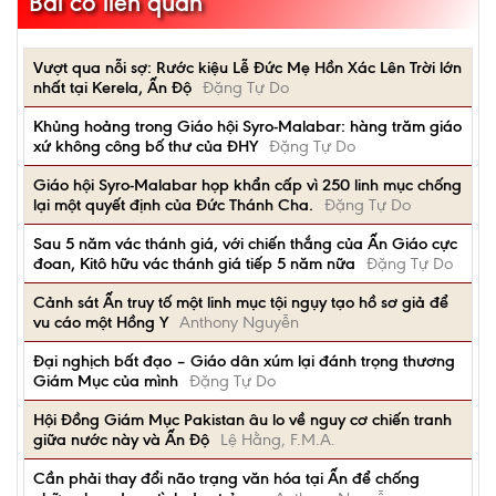
Bài có liên quan
Vượt qua nỗi sợ: Rước kiệu Lễ Đức Mẹ Hồn Xác Lên Trời lớn
nhất tại Kerela, Ấn Độ
Đặng Tự Do
Khủng hoảng trong Giáo hội Syro-Malabar: hàng trăm giáo
xứ không công bố thư của ĐHY
Đặng Tự Do
Giáo hội Syro-Malabar họp khẩn cấp vì 250 linh mục chống
lại một quyết định của Đức Thánh Cha.
Đặng Tự Do
Sau 5 năm vác thánh giá, với chiến thắng của Ấn Giáo cực
đoan, Kitô hữu vác thánh giá tiếp 5 năm nữa
Đặng Tự Do
Cảnh sát Ấn truy tố một linh mục tội ngụy tạo hồ sơ giả để
vu cáo một Hồng Y
Anthony Nguyễn
Đại nghịch bất đạo – Giáo dân xúm lại đánh trọng thương
Giám Mục của mình
Đặng Tự Do
Hội Đồng Giám Mục Pakistan âu lo về nguy cơ chiến tranh
giữa nước này và Ấn Độ
Lệ Hằng, F.M.A.
Cần phải thay đổi não trạng văn hóa tại Ấn để chống