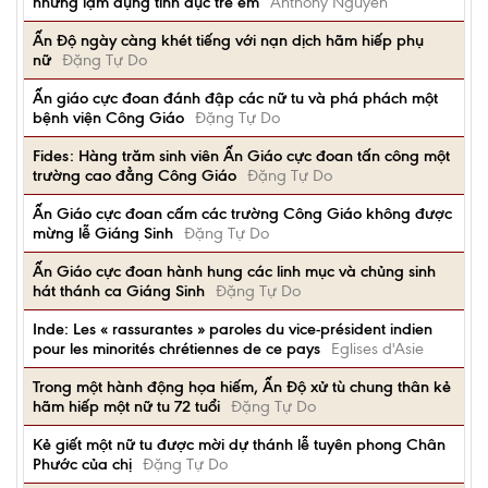
những lạm dụng tình dục trẻ em
Anthony Nguyễn
Ấn Độ ngày càng khét tiếng với nạn dịch hãm hiếp phụ
nữ
Đặng Tự Do
Ấn giáo cực đoan đánh đập các nữ tu và phá phách một
bệnh viện Công Giáo
Đặng Tự Do
Fides: Hàng trăm sinh viên Ấn Giáo cực đoan tấn công một
trường cao đẳng Công Giáo
Đặng Tự Do
Ấn Giáo cực đoan cấm các trường Công Giáo không được
mừng lễ Giáng Sinh
Đặng Tự Do
Ấn Giáo cực đoan hành hung các linh mục và chủng sinh
hát thánh ca Giáng Sinh
Đặng Tự Do
Inde: Les « rassurantes » paroles du vice-président indien
pour les minorités chrétiennes de ce pays
Eglises d'Asie
Trong một hành động họa hiếm, Ấn Độ xử tù chung thân kẻ
hãm hiếp một nữ tu 72 tuổi
Đặng Tự Do
Kẻ giết một nữ tu được mời dự thánh lễ tuyên phong Chân
Phước của chị
Đặng Tự Do