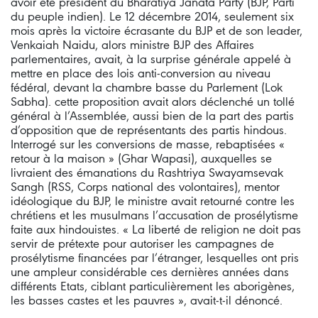
avoir été président du Bharatiya Janata Party (BJP, Parti
du peuple indien). Le 12 décembre 2014, seulement six
mois après la victoire écrasante du BJP et de son leader,
Venkaiah Naidu, alors ministre BJP des Affaires
parlementaires, avait, à la surprise générale appelé à
mettre en place des lois anti-conversion au niveau
fédéral, devant la chambre basse du Parlement (Lok
Sabha). cette proposition avait alors déclenché un tollé
général à l’Assemblée, aussi bien de la part des partis
d’opposition que de représentants des partis hindous.
Interrogé sur les conversions de masse, rebaptisées «
retour à la maison » (Ghar Wapasi), auxquelles se
livraient des émanations du Rashtriya Swayamsevak
Sangh (RSS, Corps national des volontaires), mentor
idéologique du BJP, le ministre avait retourné contre les
chrétiens et les musulmans l’accusation de prosélytisme
faite aux hindouistes. « La liberté de religion ne doit pas
servir de prétexte pour autoriser les campagnes de
prosélytisme financées par l’étranger, lesquelles ont pris
une ampleur considérable ces dernières années dans
différents Etats, ciblant particulièrement les aborigènes,
les basses castes et les pauvres », avait-t-il dénoncé.