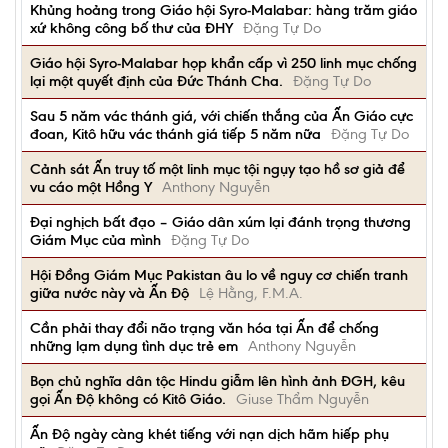
Khủng hoảng trong Giáo hội Syro-Malabar: hàng trăm giáo
xứ không công bố thư của ĐHY
Đặng Tự Do
Giáo hội Syro-Malabar họp khẩn cấp vì 250 linh mục chống
lại một quyết định của Đức Thánh Cha.
Đặng Tự Do
Sau 5 năm vác thánh giá, với chiến thắng của Ấn Giáo cực
đoan, Kitô hữu vác thánh giá tiếp 5 năm nữa
Đặng Tự Do
Cảnh sát Ấn truy tố một linh mục tội ngụy tạo hồ sơ giả để
vu cáo một Hồng Y
Anthony Nguyễn
Đại nghịch bất đạo – Giáo dân xúm lại đánh trọng thương
Giám Mục của mình
Đặng Tự Do
Hội Đồng Giám Mục Pakistan âu lo về nguy cơ chiến tranh
giữa nước này và Ấn Độ
Lệ Hằng, F.M.A.
Cần phải thay đổi não trạng văn hóa tại Ấn để chống
những lạm dụng tình dục trẻ em
Anthony Nguyễn
Bọn chủ nghĩa dân tộc Hindu giẫm lên hình ảnh ĐGH, kêu
gọi Ấn Độ không có Kitô Giáo.
Giuse Thẩm Nguyễn
Ấn Độ ngày càng khét tiếng với nạn dịch hãm hiếp phụ