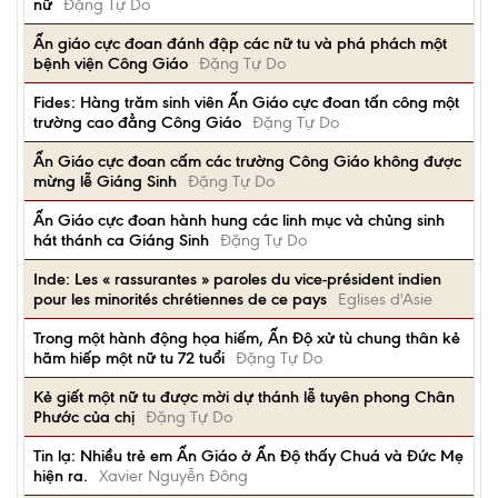
nữ
Đặng Tự Do
Ấn giáo cực đoan đánh đập các nữ tu và phá phách một
bệnh viện Công Giáo
Đặng Tự Do
Fides: Hàng trăm sinh viên Ấn Giáo cực đoan tấn công một
trường cao đẳng Công Giáo
Đặng Tự Do
Ấn Giáo cực đoan cấm các trường Công Giáo không được
mừng lễ Giáng Sinh
Đặng Tự Do
Ấn Giáo cực đoan hành hung các linh mục và chủng sinh
hát thánh ca Giáng Sinh
Đặng Tự Do
Inde: Les « rassurantes » paroles du vice-président indien
pour les minorités chrétiennes de ce pays
Eglises d'Asie
Trong một hành động họa hiếm, Ấn Độ xử tù chung thân kẻ
hãm hiếp một nữ tu 72 tuổi
Đặng Tự Do
Kẻ giết một nữ tu được mời dự thánh lễ tuyên phong Chân
Phước của chị
Đặng Tự Do
Tin lạ: Nhiều trẻ em Ấn Giáo ở Ấn Độ thấy Chuá và Đức Mẹ
hiện ra.
Xavier Nguyễn Đông