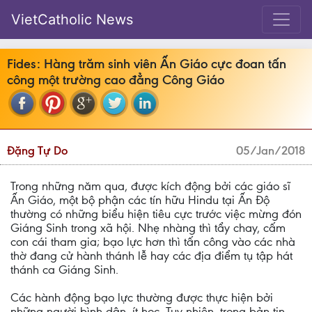
VietCatholic News
Fides: Hàng trăm sinh viên Ấn Giáo cực đoan tấn
công một trường cao đẳng Công Giáo
Đặng Tự Do
05/Jan/2018
Trong những năm qua, được kích động bởi các giáo sĩ
Ấn Giáo, một bộ phận các tín hữu Hindu tại Ấn Độ
thường có những biểu hiện tiêu cực trước việc mừng đón
Giáng Sinh trong xã hội. Nhẹ nhàng thì tẩy chay, cấm
con cái tham gia; bạo lực hơn thì tấn công vào các nhà
thờ đang cử hành thánh lễ hay các địa điểm tụ tập hát
thánh ca Giáng Sinh.
Các hành động bạo lực thường được thực hiện bởi
những người bình dân, ít học. Tuy nhiên, trong bản tin