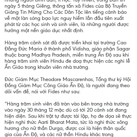
ngày 5 tháng Giêng, thông tấn xã Fides của Bộ Truyền
Giảng Tin Mừng Cho Các Dân Tộc lên tiếng cảnh báo
về một làn sóng bạo lực nguy hiểm lần đầu tiên xuất
phát từ các học sinh và sinh viên, là những người được
hưởng một nền giáo dục nhất định.
Hàng trăm cảnh sát đã được triển khai tại trường Cao
Đẳng Đức Maria ở thành phố Vidisha, giáo phận Sagar
thuộc bang Madhya Pradesh, miền trung Ấn Độ sau khi
hàng trăm sinh viên Hindu đe doạ thực hiện các nghi lễ
Ấn Giáo trong khuôn viên nhà trường.
Đức Giám Mục Theodore Mascarenhas, Tổng thư ký Hội
Đồng Giám Mục Công Giáo Ấn Độ, là người đang theo
dõi vấn đề, nói với Fides như sau:
“Hàng trăm sinh viên đã tràn vào bên trong nhà trường
vào ngày 30 tháng 12 mặc dù có tới 20 cảnh sát đang
hiện diện. Sau khi trật tự được tái lập, họ đe dọa sẽ thực
hiện nghi thức Aarti Bharat Mata, tức là nghi thức xông
hương cho nữ thần Durga, được coi là hiện thân quốc
gia của Ấn Độ, và các nữ thần Hindu khác trong