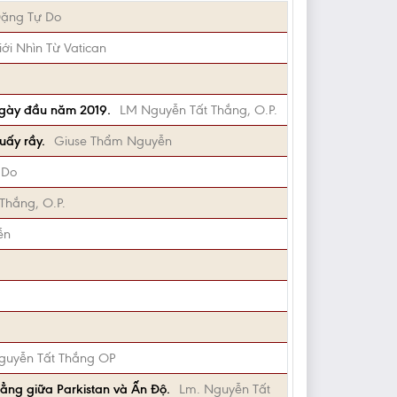
ặng Tự Do
ới Nhìn Từ Vatican
o ngày đầu năm 2019.
LM Nguyễn Tất Thắng, O.P.
uấy rầy.
Giuse Thẩm Nguyễn
 Do
Thắng, O.P.
ễn
guyễn Tất Thắng OP
hẳng giữa Parkistan và Ấn Độ.
Lm. Nguyễn Tất