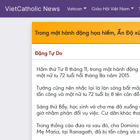
VietCatholic News
Vatican
Giáo Hội Việt Nam
Trong một hành động họa hiếm, Ấn Độ xử 
Đặng Tự Do
Hôm thứ Tư 8 tháng 11, trong một hành động 
một nữ tu 72 tuổi hồi tháng Ba năm 2015.
Tưởng cũng nên nhắc lại là làn sóng bất mãn
tấn công và một nữ tu 72 tuổi bị 8 tên côn
Sáng thứ Bẩy, học sinh và cha mẹ đã xuống 
giờ nhằm phản đối vụ việc. Cư dân khác tha
Trong thông cáo đưa ra sau đó, cha Dominic 
Mẹ Maria, tại Ranagath, đã bị tấn công và c