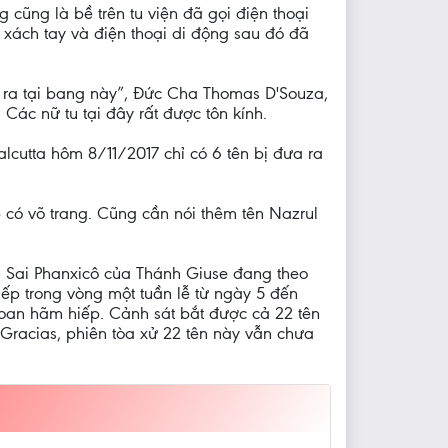
 cũng là bề trên tu viện đã gọi điện thoại
 xách tay và điện thoại di động sau đó đã
y ra tại bang này”, Đức Cha Thomas D'Souza,
Các nữ tu tại đây rất được tôn kính.
alcutta hôm 8/11/2017 chỉ có 6 tên bị đưa ra
 có võ trang. Cũng cần nói thêm tên Nazrul
ừa Sai Phanxicô của Thánh Giuse đang theo
iếp trong vòng một tuần lễ từ ngày 5 đến
oan hãm hiếp. Cảnh sát bắt được cả 22 tên
Gracias, phiên tòa xử 22 tên này vẫn chưa