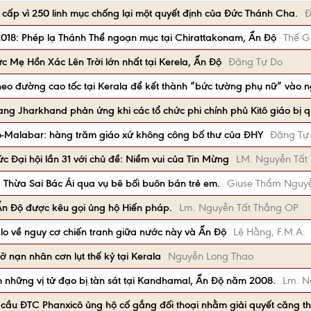
cấp vì 250 linh mục chống lại một quyết định của Đức Thánh Cha.
Đ
2018: Phép lạ Thánh Thể ngoạn mục tại Chirattakonam, Ấn Độ
Thế Gi
c Mẹ Hồn Xác Lên Trời lớn nhất tại Kerela, Ấn Độ
Đặng Tự Do
theo đường cao tốc tại Kerala để kết thành “bức tường phụ nữ” và
g Jharkhand phản ứng khi các tổ chức phi chính phủ Kitô giáo bị q
o-Malabar: hàng trăm giáo xứ không công bố thư của ĐHY
Đặng Tự
 Đại hội lần 31 với chủ đề: Niềm vui của Tin Mừng
LM. Nguyễn Tất 
g Thừa Sai Bác Ái qua vụ bê bối buôn bán trẻ em.
Giuse Thẩm Nguy
Ấn Độ được kêu gọi ủng hộ Hiến pháp.
Lm. Nguyễn Tất Thắng OP
lo về nguy cơ chiến tranh giữa nước này và Ấn Độ
Lệ Hằng, F.M.A.
 nạn nhân cơn lụt thế kỷ tại Kerala
Nguyễn Long Thao
 những vị tử đạo bị tàn sát tại Kandhamal, Ấn Độ năm 2008.
Lm. N
 cầu ĐTC Phanxicô ủng hộ cố gắng đối thoại nhằm giải quyết căng t