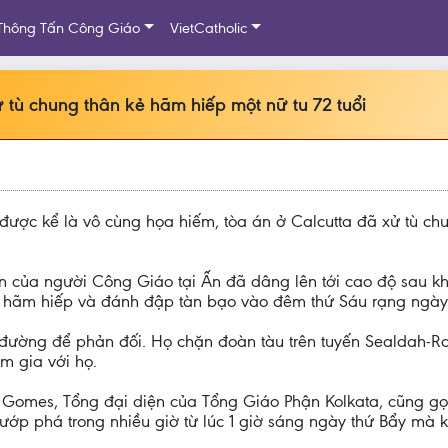
Thông Tấn Công Giáo
VietCatholic
tù chung thân kẻ hãm hiếp một nữ tu 72 tuổi
được kể là vô cùng họa hiếm, tòa án ở Calcutta đã xử tù ch
 của người Công Giáo tại Ấn đã dâng lên tới cao độ sau khi
 đồ hãm hiếp và đánh đập tàn bạo vào đêm thứ Sáu rạng ngày 
đường để phản đối. Họ chặn đoàn tàu trên tuyến Sealdah-Ra
m gia với họ.
Gomes, Tổng đại diện của Tổng Giáo Phận Kolkata, cũng gọi l
ướp phá trong nhiều giờ từ lúc 1 giờ sáng ngày thứ Bẩy mà 