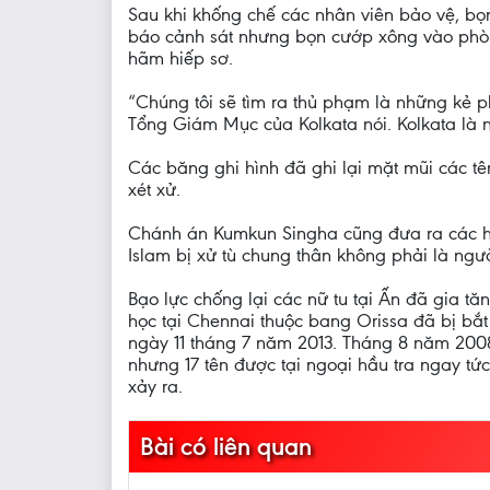
Sau khi khống chế các nhân viên bảo vệ, bọn 
báo cảnh sát nhưng bọn cướp xông vào phòng 
hãm hiếp sơ.
“Chúng tôi sẽ tìm ra thủ phạm là những kẻ 
Tổng Giám Mục của Kolkata nói. Kolkata là n
Các băng ghi hình đã ghi lại mặt mũi các tên
xét xử.
Chánh án Kumkun Singha cũng đưa ra các hình
Islam bị xử tù chung thân không phải là ng
Bạo lực chống lại các nữ tu tại Ấn đã gia t
học tại Chennai thuộc bang Orissa đã bị bắt
ngày 11 tháng 7 năm 2013. Tháng 8 năm 2008
nhưng 17 tên được tại ngoại hầu tra ngay t
xảy ra.
Bài có liên quan