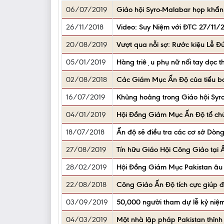
06/07/2019
Giáo hội Syro-Malabar họp khẩn 
26/11/2018
Video: Suy Niệm với ĐTC 27/11/
20/08/2019
Vượt qua nỗi sợ: Rước kiệu Lễ Đứ
05/01/2019
Hàng triệu phụ nữ nối tay dọc 
02/08/2018
Các Giám Mục Ấn Độ của tiểu ban
16/07/2019
Khủng hoảng trong Giáo hội Syr
04/01/2019
Hội Đồng Giám Mục Ấn Độ tổ chức
18/07/2018
Ấn độ sẽ điều tra các cơ sở Dòn
27/08/2019
Tín hữu Giáo Hội Công Giáo tại 
28/02/2019
Hội Đồng Giám Mục Pakistan âu 
22/08/2018
Công Giáo Ấn Độ tích cực giúp đỡ
03/09/2019
50,000 người tham dự lễ kỷ niệm
04/03/2019
Một nhà lập pháp Pakistan thỉnh