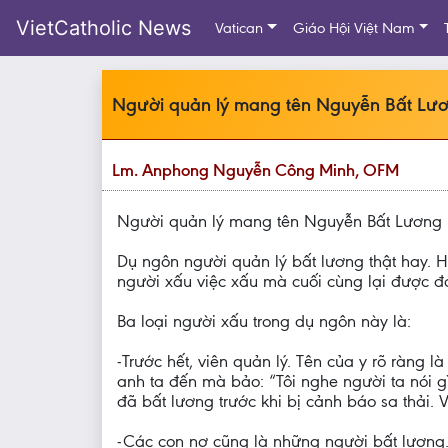
VietCatholic News
Vatican
Giáo Hội Việt Nam
Người quản lý mang tên Nguyễn Bất Lư
Lm. Anphong Nguyễn Công Minh, OFM
Người quản lý mang tên Nguyễn Bất Lương
Dụ ngôn người quản lý bất lương thật hay. Ha
người xấu việc xấu mà cuối cùng lại được đán
Ba loại người xấu trong dụ ngôn này là:
-Trước hết, viên quản lý. Tên của y rõ ràng 
anh ta đến mà bảo: “Tôi nghe người ta nói g
đã bất lương trước khi bị cảnh báo sa thải.
-Các con nợ cũng là những người bất lương. V