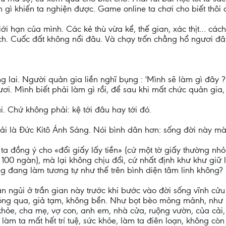
àm gì khiến ta nghiện được. Game online ta chơi cho biết thôi
ới hạn của mình. Các kẻ thù vừa kể, thế gian, xác thịt… cách
sách. Cuốc đất không nổi đâu. Và chạy trốn chẳng hổ ngươi đâ
ng lai. Người quản gia liền nghĩ bụng : 'Mình sẽ làm gì đây
gươi. Mình biết phải làm gì rồi, để sau khi mất chức quản gia
ai. Chứ không phải: kệ tới đâu hay tới đó.
ải là Đức Kitô Ánh Sáng. Nói bình dân hơn: sống đời này mà
a đồng ý cho «đổi giấy lấy tiền» (cứ một tờ giấy thường nhỏ
100 ngàn), mà lại không chịu đổi, cứ nhất định khư khư giữ
g đang làm tương tự như thế trên bình diện tâm linh không?
ắn ngủi ở trần gian này trước khi bước vào đời sống vĩnh cửu
hóng qua, giả tạm, không bền. Như bọt bèo mỏng mảnh, như b
 khỏe, cha mẹ, vợ con, anh em, nhà cửa, ruộng vườn, của cải,
àm ta mất hết trí tuệ, sức khỏe, làm ta điên loạn, không còn 