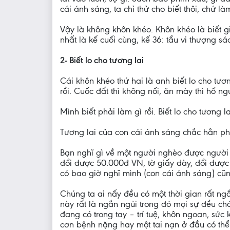
cái ánh sáng, ta chỉ thử cho biết thôi, chứ l
Vậy là không khôn khéo. Khôn khéo là biết gi
nhất là kế cuối cùng, kế 36: tẩu vi thượng 
2- Biết lo cho tương lai
Cái khôn khéo thứ hai là anh biết lo cho tươ
rồi. Cuốc đất thì không nổi, ăn mày thì hổ n
Mình biết phải làm gì rồi. Biết lo cho tương l
Tương lai của con cái ánh sáng chắc hẳn ph
Bạn nghĩ gì về một người nghèo được người t
đổi được 50.000đ VN, tờ giấy dày, đổi được 
có bao giờ nghĩ mình (con cái ánh sáng) cũn
Chúng ta ai nấy đều có một thời gian rất ng
này rất là ngắn ngủi trong đó mọi sự đều c
đang có trong tay – trí tuệ, khôn ngoan, sức
cơn bệnh nặng hay một tai nạn ở đầu có thể l