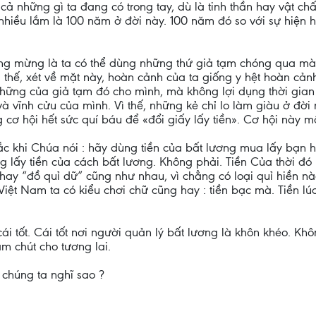
t cả những gì ta đang có trong tay, dù là tinh thần hay vật ch
ó nhiều lắm là 100 năm ở đời này. 100 năm đó so với sự hiện 
 đáng mừng là ta có thể dùng những thứ giả tạm chóng qua mà
Vì thế, xét về mặt này, hoàn cảnh của ta giống y hệt hoàn cả
y những của giả tạm đó cho mình, mà không lợi dụng thời gi
và vĩnh cửu của mình. Vì thế, những kẻ chỉ lo làm giàu ở đờ
cơ hội hết sức quí báu để «đổi giấy lấy tiền». Cơ hội này mất
ắc khi Chúa nói : hãy dùng tiền của bất lương mua lấy bạn h
 lấy tiền của cách bất lương. Không phải. Tiền Của thời đó 
” hay “đồ quỉ dữ” cũng như nhau, vì chẳng có loại quỉ hiền nà
 Việt Nam ta có kiểu chơi chữ cũng hay : tiền bạc mà. Tiền l
ái tốt. Cái tốt nơi người quản lý bất lương là khôn khéo. Kh
ăm chút cho tương lai.
chúng ta nghĩ sao ?