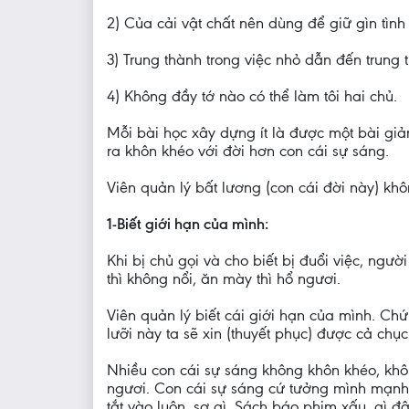
2) Của cải vật chất nên dùng để giữ gìn tình
3) Trung thành trong việc nhỏ dẫn đến trung t
4) Không đầy tớ nào có thể làm tôi hai chủ.
Mỗi bài học xây dựng ít là được một bài giảng
ra khôn khéo với đời hơn con cái sự sáng.
Viên quản lý bất lương (con cái đời này) kh
1-Biết giới hạn của mình:
Khi bị chủ gọi và cho biết bị đuổi việc, ngư
thì không nổi, ăn mày thì hổ ngươi.
Viên quản lý biết cái giới hạn của mình. Chứ
lưỡi này ta sẽ xin (thuyết phục) được cả chục
Nhiều con cái sự sáng không khôn khéo, khôn
ngươi. Con cái sự sáng cứ tưởng mình mạnh
tắt vào luôn, sợ gì. Sách báo phim xấu, gì đ