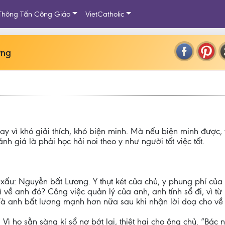
Thông Tấn Công Giáo
VietCatholic
ơng
y vì khó giải thích, khó biện minh. Mà nếu biện minh được, t
h giá là phải học hỏi noi theo y như người tốt việc tốt.
là xấu: Nguyễn bất Lương. Y thụt két của chủ, y phung phí củ
ì về anh đó? Công việc quản lý của anh, anh tính sổ đi, vì 
 Và anh bất lương mạnh hơn nữa sau khi nhận lời doạ cho về
ì họ sẵn sàng kí sổ nợ bớt lại, thiệt hại cho ông chủ. “Bác