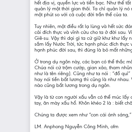
hết địa vị, quyền lực và tiền bạc. Như thế tấ
quản lý một thời gian thôi. Ta chỉ quản lý n
một phút so với cả cuộc đời trần thế của ta.
Tuy nhiên, một điều rất lạ lùng và hết sức
cải đích thực và vĩnh cửu cho ta ở đời sau. 
Giê-su. Vậy thì dại gì ta cứ giữ khư khư lấ
sắm lấy Nước Trời, tức hạnh phúc đích thực 
hạnh phúc đời sau, thì đúng là bỏ mất những 
Ở trong dụ ngôn này, các bạn có thể thắc m
Chúa nói cứ trộm cướp, gian xảo, tham nhũng
như là tên riêng). Cũng như ta nói : “đồ quỉ
hay nói tiền bất lương thì cũng là như nhau.
nào cũng bất lương trong dụ ngôn.
Vậy là từ con người xấu vẫn có thể múc lấy c
tay, ăn mày xấu hổ. Khôn khéo 2 là : biết ch
Chúng ta được xem như “con cái ánh sáng,” 
LM. Anphong Nguyễn Công Minh, ofm