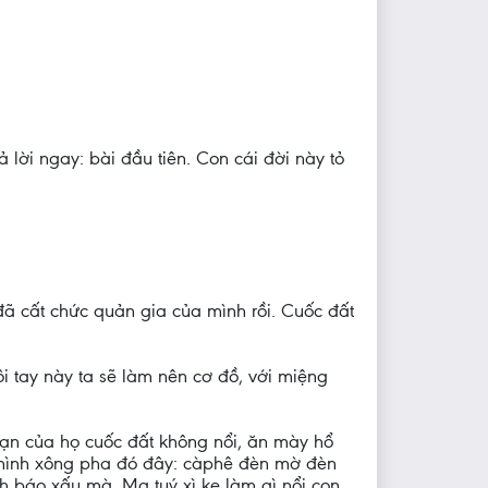
ả lời ngay: bài đầu tiên. Con cái đời này tỏ
 đã cất chức quản gia của mình rồi. Cuốc đất
ôi tay này ta sẽ làm nên cơ đồ, với miệng
 hạn của họ cuốc đất không nổi, ăn mày hổ
 mình xông pha đó đây: càphê đèn mờ đèn
ách báo xấu mà. Ma tuý xì ke làm gì nổi con