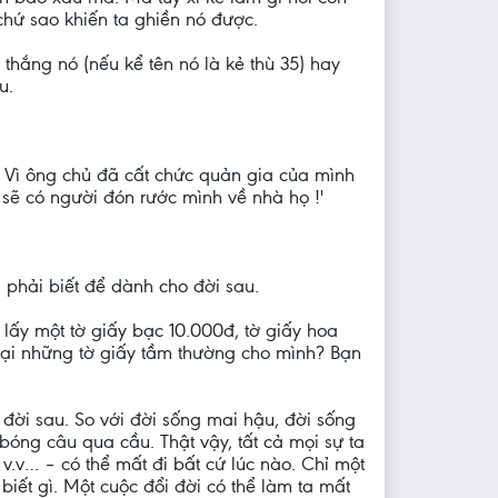
 chứ sao khiến ta ghiền nó được.
 thắng nó (nếu kể tên nó là kẻ thù 35) hay
u.
 ? Vì ông chủ đã cất chức quản gia của mình
, sẽ có người đón rước mình về nhà họ !'
 phải biết để dành cho đời sau.
 lấy một tờ giấy bạc 10.000đ, tờ giấy hoa
 lại những tờ giấy tầm thường cho mình? Bạn
 đời sau. So với đời sống mai hậu, đời sống
óng câu qua cầu. Thật vậy, tất cả mọi sự ta
 v.v… – có thể mất đi bất cứ lúc nào. Chỉ một
biết gì. Một cuộc đổi đời có thể làm ta mất