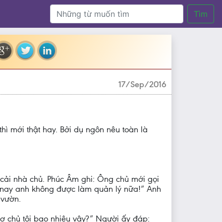
Tìm
17/Sep/2016
hì mới thật hay. Bởi dụ ngôn nêu toàn là
a cải nhà chủ. Phúc Âm ghi: Ông chủ mới gọi
từ nay anh không được làm quản lý nữa!” Anh
 vườn.
 nợ chủ tôi bao nhiêu vậy?” Người ấy đáp: