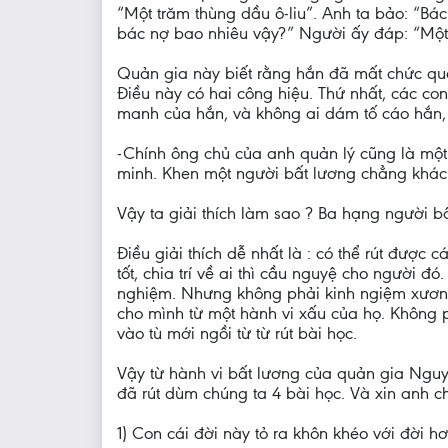
“Một trăm thùng dầu ô-liu”. Anh ta bảo: “Bác
bác nợ bao nhiêu vậy?” Người ấy đáp: “Một t
Quản gia này biết rằng hắn đã mất chức quản
Điều này có hai công hiệu. Thứ nhất, các co
manh của hắn, và không ai dám tố cáo hắn, vì
-Chính ông chủ của anh quản lý cũng là một p
minh. Khen một người bất lương chẳng khác 
Vậy ta giải thích làm sao ? Ba hạng người b
Điều giải thích dễ nhất là : có thể rút được cá
tốt, chia trí về ai thì cầu nguyệ cho người đó
nghiệm. Nhưng không phải kinh ngiệm xương m
cho mình từ một hành vi xấu của họ. Không ph
vào tù mới ngồi từ từ rút bài học.
Vậy từ hành vi bất lương của quản gia Nguy
đã rút dùm chúng ta 4 bài học. Và xin anh chị
1) Con cái đời này tỏ ra khôn khéo với đời h