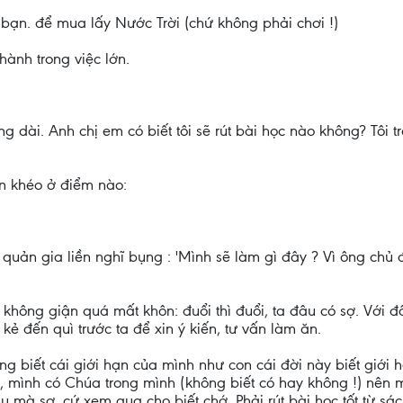
 bạn. để mua lấy Nước Trời (chứ không phải chơi !)
hành trong việc lớn.
 dài. Anh chị em có biết tôi sẽ rút bài học nào không? Tôi tr
ôn khéo ở điểm nào:
ời quản gia liền nghĩ bụng : 'Mình sẽ làm gì đây ? Vì ông chủ
 không giận quá mất khôn: đuổi thì đuổi, ta đâu có sợ. Với đ
 kẻ đến quì trước ta để xin ý kiến, tư vấn làm ăn.
g biết cái giới hạn của mình như con cái đời này biết giới
, mình có Chúa trong mình (không biết có hay không !) nên
âu mà sợ, cứ xem qua cho biết chớ. Phải rút bài học tốt từ s