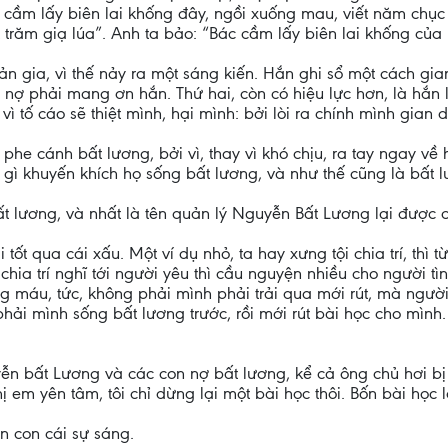
 cầm lấy biên lai khống đây, ngồi xuống mau, viết năm chục 
răm giạ lúa”. Anh ta bảo: “Bác cầm lấy biên lai khống của bá
 gia, vì thế nảy ra một sáng kiến. Hắn ghi sổ một cách gian
n nợ phải mang ơn hắn. Thứ hai, còn có hiệu lực hơn, là hắn
 tố cáo sẽ thiệt mình, hại mình: bởi lòi ra chính mình gian d
he cánh bất lương, bởi vì, thay vì khó chịu, ra tay ngay về
gì khuyến khích họ sống bất lương, và như thế cũng là bất l
ất lương, và nhất là tên quản lý Nguyễn Bất Lương lại được 
i tốt qua cái xấu. Một ví dụ nhỏ, ta hay xưng tội chia trí, thì t
. chia trí nghĩ tới người yêu thì cầu nguyện nhiều cho người tìn
áu, tức, không phải mình phải trải qua mới rút, mà người kh
ải mình sống bất lương trước, rồi mới rút bài học cho mình. 
ễn bất Lương và các con nợ bất lương, kể cả ông chủ hơi bị
 em yên tâm, tôi chỉ dừng lại một bài học thôi. Bốn bài học l
ơn con cái sự sáng.