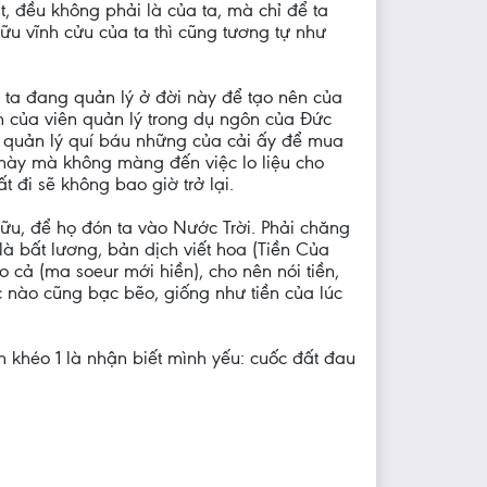
ất, đều không phải là của ta, mà chỉ để ta
hữu vĩnh cửu của ta thì cũng tương tự như
 ta đang quản lý ở đời này để tạo nên của
nh của viên quản lý trong dụ ngôn của Đức
an quản lý quí báu những của cải ấy để mua
i này mà không màng đến việc lo liệu cho
 đi sẽ không bao giờ trở lại.
ữu, để họ đón ta vào Nước Trời. Phải chăng
là bất lương, bản dịch viết hoa (Tiền Của
o cả (ma soeur mới hiền), cho nên nói tiền,
úc nào cũng bạc bẽo, giống như tiền của lúc
ôn khéo 1 là nhận biết mình yếu: cuốc đất đau