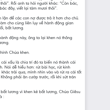
thôi”. Rồi anh ta hỏi người khác: “Còn bác,
c đây, viết lại tám mươi thôi”.
 lận để các con nợ được trả ít hơn cho chủ.
 làm cho cùng liên lụy về hành động gian
ối, bất lương.
 hành động này, ông ta lại khen nó thông
ương.
chính Chúa khen.
ừ cái xấu là chia trí đó ta biến nó thành cái
h. Nói dễ hiểu hơn: rút bài học, rút kinh
ác trải qua, mình nhìn vào và rút ra cái tốt
Không phải ăn cướp trước, rồi khi sứt trán
 bất lương vì khen kẻ bất lương, Chúa Giêsu
à :