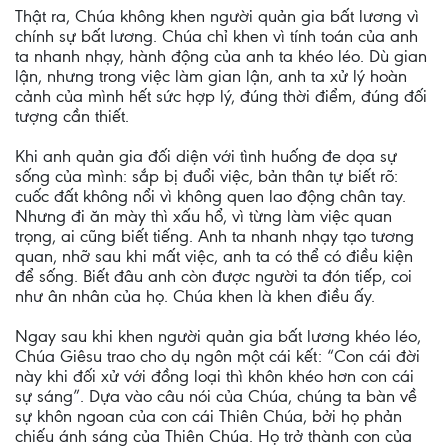
Thật ra, Chúa không khen người quản gia bất lương vì
chính sự bất lương. Chúa chỉ khen vì tính toán của anh
ta nhanh nhạy, hành động của anh ta khéo léo. Dù gian
lận, nhưng trong việc làm gian lận, anh ta xử lý hoàn
cảnh của mình hết sức hợp lý, đúng thời điểm, đúng đối
tượng cần thiết.
Khi anh quản gia đối diện với tình huống đe dọa sự
sống của mình: sắp bị đuổi việc, bản thân tự biết rõ:
cuốc đất không nổi vì không quen lao động chân tay.
Nhưng đi ăn mày thì xấu hổ, vì từng làm việc quan
trọng, ai cũng biết tiếng. Anh ta nhanh nhạy tạo tương
quan, nhỡ sau khi mất việc, anh ta có thể có điều kiện
để sống. Biết đâu anh còn được người ta đón tiếp, coi
như ân nhân của họ. Chúa khen là khen điều ấy.
Ngay sau khi khen người quản gia bất lương khéo léo,
Chúa Giêsu trao cho dụ ngôn một cái kết: “Con cái đời
này khi đối xử với đồng loại thì khôn khéo hơn con cái
sự sáng”. Dựa vào câu nói của Chúa, chúng ta bàn về
sự khôn ngoan của con cái Thiên Chúa, bởi họ phản
chiếu ánh sáng của Thiên Chúa. Họ trở thành con của