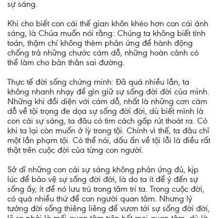
sự sáng.
Khi cho biết con cái thế gian khôn khéo hơn con cái ánh
sáng, là Chúa muốn nói rằng: Chúng ta không biết tính
toán, thậm chí không thèm phản ứng để hành động
chống trả những chước cám dỗ, những hoàn cảnh có
thể làm cho bản thân sai đường.
Thực tế đời sống chứng minh: Đã quá nhiều lần, ta
không nhanh nhạy để gìn giữ sự sống đời đời của mình.
Những khi đồi diện với cám dỗ, nhất là những cơn cám
dỗ về tội trọng đe dọa sự sống đời đời, dù biết mình là
con cái sự sáng, ta đâu có tìm cách gấp rút thoát ra. Có
khi ta lại còn muốn ở lỳ trong tội. Chính vì thế, ta đâu chỉ
một lần phạm tội. Có thể nói, dấu ấn về tội lỗi là điều rất
thật trên cuộc đời của từng con người.
Sở dĩ những con cái sự sáng không phản ứng đủ, kịp
lúc để bảo vệ sự sống đời đời, là do ta ít để ý đến sự
sống ấy, ít để nó lưu trú trong tâm trí ta. Trong cuộc đời,
có quá nhiều thứ để con người quan tâm. Nhưng lý
tưởng đời sống thiêng liêng để vươn tới sự sống đời đời,