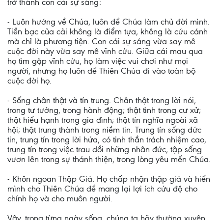
trở thành con cái sự sáng:
- Luôn hướng về Chúa, luôn để Chúa làm chủ đời mình.
Tiền bạc của cải không là điểm tựa, không là cứu cánh
mà chỉ là phương tiện. Con cái sự sáng vừa say mê
cuộc đời này vừa say mê vĩnh cửu. Giữa cái mau qua
họ tìm gặp vĩnh cửu, họ làm việc vui chơi như mọi
người, nhưng họ luôn để Thiên Chúa đi vào toàn bộ
cuộc đời họ.
- Sống chân thật và tín trung. Chân thật trong lời nói,
trong tư tưởng, trong hành động; thật tình trong cư xử;
thật hiếu hạnh trong gia đình; thật tín nghĩa ngoài xã
hội; thật trung thành trong niềm tin. Trung tín sống đức
tin, trung tín trong lời hứa, có tinh thần trách nhiệm cao,
trung tín trong việc trau dồi những nhân đức, tập sống
vươn lên trong sự thánh thiện, trong lòng yêu mến Chúa.
- Khôn ngoan Thập Giá. Họ chấp nhận thập giá và hiến
mình cho Thiên Chúa để mang lại lợi ích cứu độ cho
chính họ và cho muôn người.
Vậy, trong từng ngày sống, chúng ta hãy thường xuyên