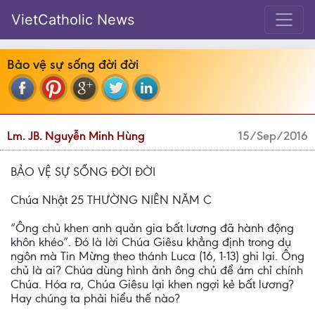
VietCatholic News
Bảo vệ sự sống đời đời
Lm. JB. Nguyễn Minh Hùng
15/Sep/2016
BẢO VỆ SỰ SỐNG ĐỜI ĐỜI
Chúa Nhật 25 THƯỜNG NIÊN NĂM C
“Ông chủ khen anh quản gia bất lương đã hành động
khôn khéo”. Đó là lời Chúa Giêsu khẳng định trong dụ
ngôn mà Tin Mừng theo thánh Luca (16, 1-13) ghi lại. Ông
chủ là ai? Chúa dùng hình ảnh ông chủ để ám chỉ chính
Chúa. Hóa ra, Chúa Giêsu lại khen ngợi kẻ bất lương?
Hay chúng ta phải hiểu thế nào?