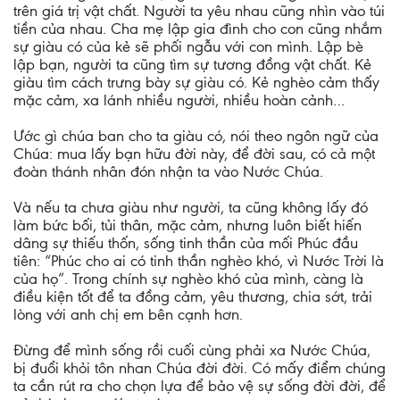
trên giá trị vật chất. Người ta yêu nhau cũng nhìn vào túi
tiền của nhau. Cha mẹ lập gia đình cho con cũng nhắm
sự giàu có của kẻ sẽ phối ngẫu với con mình. Lập bè
lập bạn, người ta cũng tìm sự tương đồng vật chất. Kẻ
giàu tìm cách trưng bày sự giàu có. Kẻ nghèo cảm thấy
mặc cảm, xa lánh nhiều người, nhiều hoàn cảnh…
Ước gì chúa ban cho ta giàu có, nói theo ngôn ngữ của
Chúa: mua lấy bạn hữu đời này, để đời sau, có cả một
đoàn thánh nhân đón nhận ta vào Nước Chúa.
Và nếu ta chưa giàu như người, ta cũng không lấy đó
làm bức bối, tủi thân, mặc cảm, nhưng luôn biết hiến
dâng sự thiếu thốn, sống tinh thần của mối Phúc đầu
tiên: “Phúc cho ai có tinh thần nghèo khó, vì Nước Trời là
của họ”. Trong chính sự nghèo khó của mình, càng là
điều kiện tốt để ta đồng cảm, yêu thương, chia sớt, trải
lòng với anh chị em bên cạnh hơn.
Đừng để mình sống rồi cuối cùng phải xa Nước Chúa,
bị đuổi khỏi tôn nhan Chúa đời đời. Có mấy điểm chúng
ta cần rút ra cho chọn lựa để bảo vệ sự sống đời đời, để