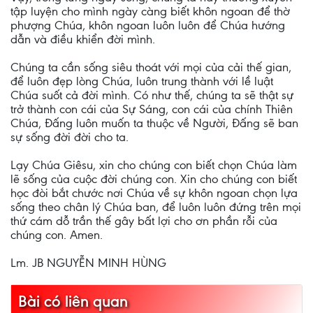
tập luyện cho mình ngày càng biết khôn ngoan để thờ
phượng Chúa, khôn ngoan luôn luôn để Chúa hướng
dẫn và điều khiển đời mình.
Chúng ta cần sống siêu thoát với mọi của cải thế gian,
để luôn đẹp lòng Chúa, luôn trung thành với lề luật
Chúa suốt cả đời mình. Có như thế, chúng ta sẽ thật sự
trở thành con cái của Sự Sáng, con cái của chính Thiên
Chúa, Đấng luôn muốn ta thuộc về Người, Đấng sẽ ban
sự sống đời đời cho ta.
Lạy Chúa Giêsu, xin cho chúng con biết chọn Chúa làm
lẽ sống của cuộc đời chúng con. Xin cho chúng con biết
học đòi bắt chước nơi Chúa về sự khôn ngoan chọn lựa
sống theo chân lý Chúa ban, để luôn luôn đứng trên mọi
thứ cám dỗ trần thế gây bất lợi cho ơn phần rỗi của
chúng con. Amen.
Lm. JB NGUYỄN MINH HÙNG
Bài có liên quan