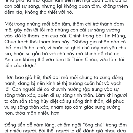
lẽ ra phải là mối quan tâm trên hết mọi quan tâm, dù là
con cái sự sáng, nhưng lại không quan tâm, không thèm
đếm xỉa, không tha thiết với nó.
Một trong những mối bận tâm, thậm chí trở thành đam
mê, gây nên tội lỗi mà những con cái sự sáng vướng
vào, đó là tham lam của cải. Chính trong bài Tin Mừng,
Chúa trách thói tham lam này: “Không gia nhân nào có
thể làm tôi hai chủ, vì hoặc sẽ ghét chủ này mà yêu chủ
kia, hoặc sẽ gắn bó với chủ này mà khinh dể chủ nọ.
Anh em không thể vừa làm tôi Thiên Chúa, vừa làm tôi
tiền của được”.
Hơn bao giờ hết, thời đại mà mỗi chúng ta cùng đồng
hành, đang bị nền kinh tế thị trường cuốn hút và vạch
lối. Con người dễ có khuynh hướng tập trung vào sự
sống thân xác, quên đi sự sống tinh thần. Lắm khi người
ta còn sẵn sàng hủy diệt cả sự sống tinh thần, để phục
vụ sự sống thân xác, nhằm tạo cảm giác sung sướng
hơn, thỏa mãn nhiều hơn.
Đồng tiền dễ xâm lăng, chiếm ngôi “ông chủ” trong tâm
trí nhiều người. Bởi thế, người ta dễ đánh giá nhau dựa