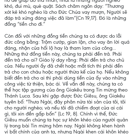
nó để giúp đỡ tha nhân, nhất là những người nghèo
khó, đui mù, què quặt. Sách châm ngôn dạy: “Thương
xót kẻ khó nghèo là cho Đức Chúa vay mượn, Người sẽ
đáp trả xứng đáng việc đã làm”(Cn 19,17). Đó là những
đồng “tiền cho đi.”
Còn đối với những đồng tiền chúng ta có được do lỗi
đức công bằng: Trộm cướp, gian lận, cho vay ăn lời quá
đáng, nhận của hối lộ hay là tham lam của công...
Những thứ đồng tiền này, chúng ta phải đền trả. Phải
đền trả cho ai? Giáo lý dạy rằng: Phải đền trả cho chủ
của. Nếu người ấy đã chết hoặc mất tích thì phải đền
trả cho con cháu hoặc người thừa kế của họ. Nếu không
biết đền trả cho ai thì phải dùng tiền của ấy vào những
công việc từ thiện, bác ái. Về vấn đề này, chúng ta có
thể học tập gương của ông Giakêu trong Tin mừng theo
Thánh Luca. Sau khi gặp được Đức Giêsu, ông Giakêu
tuyên bố: "Thưa Ngài, đây phân nửa tài sản của tôi, tôi
cho người nghèo; và nếu tôi đã chiếm đoạt của ai cái
gì, tôi xin đền gấp bốn” (Lc 19, 8). Chính vì thế, Đức
Giêsu muốn chúng ta học sự khôn khéo của người quản
lý trong bài Tin mừng hôm nay. Ngài không khen hành
vi bất chính của anh ta, nhưng Ngài khen cái khôn khéo