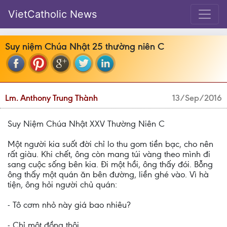
VietCatholic News
Suy niệm Chúa Nhật 25 thường niên C
Lm. Anthony Trung Thành
13/Sep/2016
Suy Niệm Chúa Nhật XXV Thường Niên C
Một người kia suốt đời chỉ lo thu gom tiền bạc, cho nên
rất giàu. Khi chết, ông còn mang túi vàng theo mình đi
sang cuộc sống bên kia. Đi một hồi, ông thấy đói. Bỗng
ông thấy một quán ăn bên đường, liền ghé vào. Vì hà
tiện, ông hỏi người chủ quán:
- Tô cơm nhỏ này giá bao nhiêu?
- Chỉ một đồng thôi.