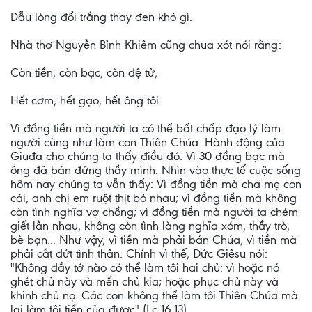
Dẫu lòng đổi trắng thay đen khó gì.
Nhà thơ Nguyễn Bỉnh Khiêm cũng chua xót nói rằng:
Còn tiền, còn bạc, còn đệ tử,
Hết cơm, hết gạo, hết ông tôi.
Vì đồng tiền mà người ta có thể bất chấp đạo lý làm
người cũng như làm con Thiên Chúa. Hành động của
Giuđa cho chúng ta thấy điều đó: Vì 30 đồng bạc mà
ông đã bán đứng thầy mình. Nhìn vào thực tế cuộc sống
hôm nay chúng ta vẫn thấy: Vì đồng tiền mà cha mẹ con
cái, anh chị em ruột thịt bỏ nhau; vì đồng tiền mà không
còn tình nghĩa vợ chồng; vì đồng tiền mà người ta chém
giết lẫn nhau, không còn tình làng nghĩa xóm, thầy trò,
bè bạn... Như vậy, vì tiền mà phải bán Chúa, vì tiền mà
phải cắt đứt tình thân. Chính vì thế, Đức Giêsu nói:
"Không đầy tớ nào có thể làm tôi hai chủ: vì hoặc nó
ghét chủ này và mến chủ kia; hoặc phục chủ này và
khinh chủ nọ. Các con không thể làm tôi Thiên Chúa mà
lại làm tôi tiền của được" (Lc 16,13).