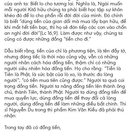
của anh ta: Biết lo cho tương lai. Nghĩa là, Ngài muốn
mỗi người Kitô hữu chúng ta phải biết học tập sự khôn
khéo đó để lo cho phần rỗi đời đời của mình. Đó chính
là biết “dùng tiền của gian dối mà mua lấy bạn hữu, để
khi mất hết tiền bạc, thì họ sẽ đón tiếp các con vào chốn
an nghỉ đời đời”(Lc 16,9). Làm được như vậy, chúng ta
cũng có được những đồng “tiền cho đi.”
Dẫu biết rằng, tiền của chỉ là phương tiện, là tên đầy tớ,
nhưng đáng tiếc là thời nào cũng vậy, vẫn có những
người nhân cách hóa đồng tiền, thậm chí có những
người siêu nhiên hóa đồng tiền. Họ cho rằng: “Tiền là
Tiên là Phật, là sức bật của lò xo, là thước đo lòng
người”; “có tiền mua tiên cũng được.” Người ta quá coi
trọng đồng tiền. Người ta nâng đồng tiền lên thành ông
chủ, thành Tiên, thành Phật. Người ta dùng đồng tiền để
mua quyền lực, dùng đồng tiền để thay đổi cả lòng
người, dùng đồng tiền để làm những điều bất chính. Thi
sĩ Nguyễn Du trong thi phẩm Kim Vân Kiều đã phải thú
nhận:
Trong tay đã có đồng tiền,