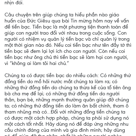
nhịn đói.
Câu chuyện trên giúp chúng ta hiểu phần nào giáo
huấn của Đức Giêsu qua bài Tin mừng hôm nay về vấn
đề tiền bạc. Tiền bạc là một phương tiện thanh toán để
giúp con người trao đổi với nhau trong cuộc sống. Con
người có nhiệm vụ quản lý tiền bạc và chỉ quản lý trong
một thời gian nào đó. Nếu coi tiền bạc như tên đầy tớ thì
tiền bạc sẽ đem lại lợi ích cho con người. Còn nếu coi
tiền bạc như ông chủ thì tiền bạc sẽ làm hại con người,
vì “không ai làm tôi hai chủ.”
Chúng ta có được tiền bạc do nhiều cách: Có những thứ
đồng tiền do mồ hôi nước mắt chúng ta làm ra; có
những thứ đồng tiền do chúng ta thừa kế của tổ tiên ông
bà cha mẹ để lại; có những thứ đồng tiền do người
thân, bạn bè, những mạnh thường quân giúp đỡ chúng
ta; có những thứ đồng tiền do làm ăn bất chính, tham ô
tham nhũng mà có…Đối với những đồng tiền chúng ta
có được một cách hợp pháp, chúng ta phải sử dụng nó
một cách tốt nhất. Hãy dùng nó để đáp ứng những nhu
cầu chính đáng của mình và gia đình mình; hãy dùng