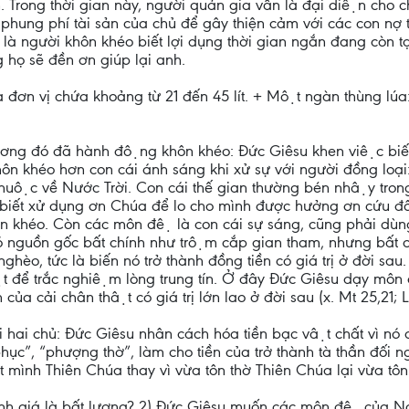
 sản. Trong thời gian này, người quản gia vẫn là đại diện c
̃ phung phí tài sản của chủ để gây thiện cảm với các con n
gười khôn khéo biết lợi dụng thời gian ngắn đang còn tại
 họ sẽ đền ơn giúp lại anh.
đơn vị chứa khoảng từ 21 đến 45 lít. + Một ngàn thùng lúa:
ơng đó đã hành động khôn khéo: Đức Giêsu khen việc biết
 khéo hơn con cái ánh sáng khi xử sự với người đồng loại:
 thuộc về Nước Trời. Con cái thế gian thường bén nhậy tr
 biết xử dụng ơn Chúa để lo cho mình được hưởng ơn cứu độ.
héo. Còn các môn đệ là con cái sự sáng, cũng phải dùng 
có nguồn gốc bất chính như trộm cắp gian tham, nhưng bất ch
̀o, tức là biến nó trở thành đồng tiền có giá trị ở đời sau.
vật để trắc nghiệm lòng trung tín. Ở đây Đức Giêsu dạy môn 
h của cải chân thật có giá trị lớn lao ở đời sau (x. Mt 25,21; L
 hai chủ: Đức Giêsu nhân cách hóa tiền bạc vật chất vì nó c
ục”, “phượng thờ”, làm cho tiền của trở thành tà thần đối n
t mình Thiên Chúa thay vì vừa tôn thờ Thiên Chúa lại vừa tôn t
ánh giá là bất lương? 2) Đức Giêsu muốn các môn đệ của 