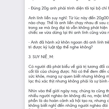
- Đúng 20g anh phải trình diện tôi tại bộ ch
Anh lính liền suy nghĩ: Từ lúc này đến 20g0
nào chạy. Thế là anh liền chạy nhau đi sau 
trong xe mà ông đại tá vẫn không phát hiện
chiếc xe vừa dừng lại thì anh lính cũng vừa 
- Anh đã hành xử khôn ngoan đó anh lính tr
trì được kỷ luật tập thể nghe không?
3. SUY NIỆM:
Có người đã phát biểu về giá trị tương đối
cốt lõi của chúng được. Nó có thể đem đế
sức khỏe, mang sự quen biết nhưng không m
lạc thú xác thịt nhưng không phải là sự bình
Nhìn vào thế giới ngày nay, chúng ta cũng 
nhiều người nghèo ăn không đủ no, mặc khôn
phần là do hoàn cảnh xã hội tạo ra, nhưng c
không biết nghĩ đến những người nghèo đói