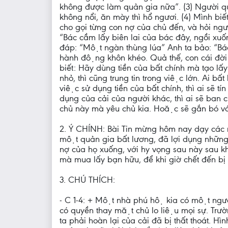
không được làm quản gia nữa”. (3) Người quản
không nổi, ăn mày thì hổ ngươi. (4) Mình biết 
cho gọi từng con nợ của chủ đến, và hỏi n
“Bác cầm lấy biên lai của bác đây, ngồi xuô
đáp: “Một ngàn thùng lúa” Anh ta bảo: “Bác
hành động khôn khéo. Quả thế, con cái đời 
biết: Hãy dùng tiền của bất chính mà tạo lấ
nhỏ, thì cũng trung tin trong việc lớn. Ai bâ
việc sử dụng tiền của bất chính, thì ai s
dụng của cải của người khác, thì ai sẽ b
chủ này mà yêu chủ kia. Hoặc sẽ gắn bó vơ
2. Ý CHÍNH: Bài Tin mừng hôm nay dạy các
một quản gia bất lương, đã lợi dụng những 
nợ của họ xuống, với hy vọng sau này sau kh
mà mua lấy bạn hữu, để khi giờ chết đến bị mâ
3. CHÚ THÍCH:
- C 1-4: + Một nhà phú hộ kia có một ngườ
có quyền thay mặt chủ lo liệu mọi sự. Trươ
ta phải hoàn lại của cải đã bị thất thoát. H