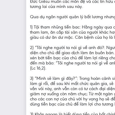
Đức Giêsu muốn các môn đệ và các tín hữu c
tương lai của mình sau này.
Qua dụ ngôn người quản lý bất lương nhưng 
1) Tội tham nhũng tiền bac: Hằng ngày qua c
tham lam, ăn cắp tài sản của người khác ha
giàu có dư ăn dư mặc. Căn bệnh của họ là l
2) “Tôi nghe người ta nói gì về anh đó?: N
diện cho chủ để giao dịch làm ăn buôn bán. T
xén bớt tiền bạc của chủ để làm lợi riêng c
đến mà bảo: “Tôi nghe người ta nói gì về a
(Lc 16,2).
3) “Mình sẽ làm gì đây?”: Trong hoàn cảnh
làm gì rồi, để sau khi mất chức quản gia, sẽ 
vắn vỏi này, anh vẫn còn có tư cách đại diệ
giảm nợ xuống còn năm chục; Từ một ngàn gi
cho các con nợ của chủ vời hy vọng họ sẽ đền 
dùng tiền bạc của chủ để làm lợi cho tương
3) Khôn ngoan là biết dùng tiền của bất chí