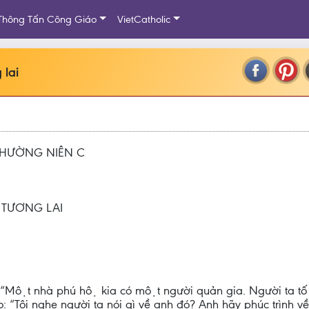
Thông Tấn Công Giáo
VietCatholic
 lai
THƯỜNG NIÊN C
 TƯƠNG LAI
: “Một nhà phú hộ kia có một người quản gia. Người ta tố 
 “Tôi nghe người ta nói gì về anh đó? Anh hãy phúc trình vê