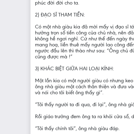
phúc đời đời cho ta.
2) ĐẠO SĨ THAM TIỀN:
Có một nhà giàu kia đã mời mấy vị đạo sĩ tớ
hưởng trọn số tiền công của chủ nhà, nên đ
không hề ngơi nghỉ. Cứ như thế đến ngày thứ 
mang hoạ, liền thuê mấy người lao công đến
ngước đầu lên thì thào như sau: “Ông chủ đừ
cũng được mà !”
3) KHÁC BIỆT GIỮA HAI LOẠI KÍNH:
Một lần kia có một người giàu có nhưng keo 
ông nhà giàu một cách thân thiện và đưa và
và nói cho tôi biết ông thấy gì”.
“Tôi thấy người ta đi qua, đi lại”, ông nhà g
Rồi giáo trưởng đem ông ta ra khỏi cửa sổ,
“Tôi thấy chính tôi”, ông nhà giàu đáp.