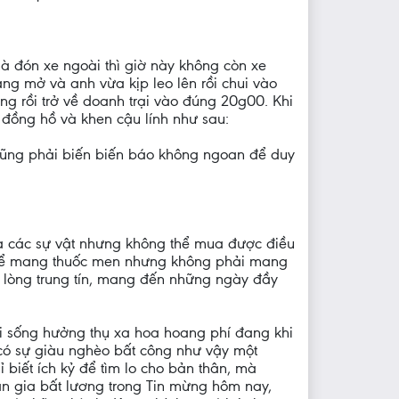
mà đón xe ngoài thì giờ này không còn xe
ang mở và anh vừa kịp leo lên rồi chui vào
g rồi trở về doanh trại vào đúng 20g00. Khi
m đồng hồ và khen cậu lính như sau:
 cũng phải biến biến báo không ngoan để duy
ủa các sự vật nhưng không thể mua được điều
thể mang thuốc men nhưng không phải mang
 lòng trung tín, mang đến những ngày đầy
ối sống hưởng thụ xa hoa hoang phí đang khi
 có sự giàu nghèo bất công như vậy một
 biết ích kỷ để tìm lo cho bản thân, mà
n gia bất lương trong Tin mừng hôm nay,