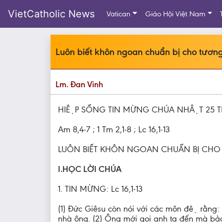
VietCatholic News
Vatican
Giáo Hội Việt Nam
Luôn biết khôn ngoan chuẩn bị cho tương
Lm. Đan Vinh
HIỆP SỐNG TIN MỪNG CHÚA NHẬT 25 
Am 8,4-7 ; 1 Tm 2,1-8 ; Lc 16,1-13
LUÔN BIẾT KHÔN NGOAN CHUẨN BỊ CHO
I.HỌC LỜI CHÚA
1. TIN MỪNG: Lc 16,1-13
(1) Đức Giêsu còn nói với các môn đệ rằng
nhà ông. (2) Ông mới gọi anh ta đến mà bảo: