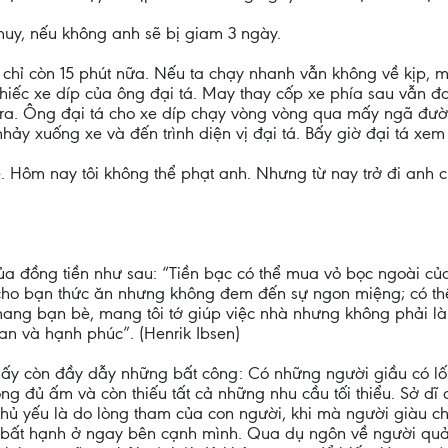
ỉ huy, nếu không anh sẽ bị giam 3 ngày.
0 chỉ còn 15 phút nữa. Nếu ta chạy nhanh vẫn không về kịp, 
chiếc xe díp của ông đại tá. May thay cốp xe phía sau vẫn đ
 ra. Ông đại tá cho xe díp chạy vòng vòng qua mấy ngã đườn
nhảy xuống xe và đến trình diện vị đại tá. Bấy giờ đại tá xe
ẻ. Hôm nay tôi không thể phạt anh. Nhưng từ nay trở đi anh
 của đồng tiền như sau: “Tiền bạc có thể mua vỏ bọc ngoài c
n cho bạn thức ăn nhưng không đem đến sự ngon miệng; có 
ang bạn bè, mang tôi tớ giúp việc nhà nhưng không phải là
 an và hạnh phúc”. (Henrik Ibsen)
thấy còn đầy dẫy những bất công: Có những người giầu có l
g đủ ấm và còn thiếu tất cả những nhu cầu tối thiểu. Sở dĩ
hủ yếu là do lòng tham của con người, khi mà người giàu chỉ
 bất hạnh ở ngay bên cạnh mình. Qua dụ ngôn về người quả