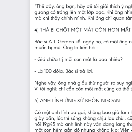
“Thế đấy, ông bạn, hãy để tôi giải thích ý 
gương có tráng lên một lớp bạc. Khi ông nh
mà chỉ thấy chính mình. Khi ông chỉ quan tâ
4) THÀ BỊ CHỘT MỘT MẮT CÒN HƠN MẤT T
Bác sĩ A.J. Gordon kể: ngày nọ, có một ông n
muốn bị mù. Ông ta liền hỏi :
- Giá chữa trị mỗi con mắt là bao nhiêu?
- Là 100 đôla. Bác sĩ trả lời.
Nghe vậy, ông nhà giầu thừ người ra suy nghĩ 
Vì tôi nghĩ: chỉ cần còn một mắt cũng có thể
5) ANH LÍNH ỨNG XỬ KHÔN NGOAN:
Có một anh lính ba gai, không bao giờ làm hài
giày bẩn, lúc thì súng không chịu lau chùi, 
hồi 19g45 mà anh lính này vẫn đang lang tha
một con hẻm gần đó nhưng không kịp: Viên đ