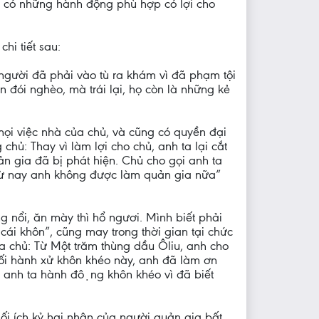
à có những hành động phù hợp có lợi cho
i tiết sau:
 người đã phải vào tù ra khám vì đã phạm tội
đói nghèo, mà trái lại, họ còn là những kẻ
mọi việc nhà của chủ, và cũng có quyền đại
hủ: Thay vì làm lợi cho chủ, anh ta lại cắt
n gia đã bị phát hiện. Chủ cho gọi anh ta
ì từ nay anh không được làm quản gia nữa”
ông nổi, ăn mày thì hổ ngươi. Mình biết phải
 cái khôn”, cũng may trong thời gian tại chức
a chủ: Từ Một trăm thùng dầu Ôliu, anh cho
lối hành xử khôn khéo này, anh đã làm ơn
h ta hành động khôn khéo vì đã biết
ối ích kỷ hại nhân của người quản gia bất