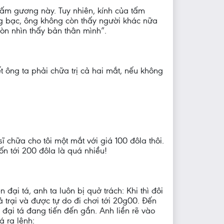
tấm gương này. Tuy nhiên, kính của tấm
ng bạc, ông không còn thấy người khác nữa
òn nhìn thấy bản thân mình”.
t ông ta phải chữa trị cả hai mắt, nếu không
ĩ chữa cho tôi một mắt với giá 100 đôla thôi.
ốn tới 200 đôla là quá nhiều!
đại tá, anh ta luôn bị quở trách: Khi thì đôi
ả trại và được tự do đi chơi tới 20g00. Đến
đại tá đang tiến đến gần. Anh liền rẽ vào
 ra lệnh: