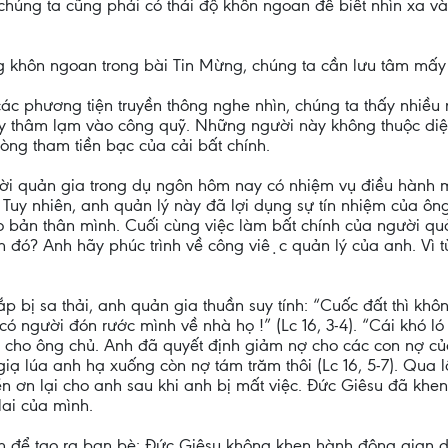
húng ta cũng phải có thái độ khôn ngoan để biết nhìn xa v
khôn ngoan trong bài Tin Mừng, chúng ta cần lưu tâm mấy ch
ác phương tiện truyền thông nghe nhìn, chúng ta thấy nhiều
y thâm lạm vào công quỹ. Những người này không thuộc diện 
òng tham tiền bạc của cải bất chính.
gười quản gia trong dụ ngôn hôm nay có nhiệm vụ điều hành 
uy nhiên, anh quản lý này đã lợi dụng sự tín nhiệm của ông c
ho bản thân mình. Cuối cùng việc làm bất chính của người quả
nh đó? Anh hãy phúc trình về công việc quản lý của anh. V
 sắp bị sa thải, anh quản gia thuần suy tính: “Cuốc đất thì kh
có người đón rước mình về nhà họ !” (Lc 16, 3-4). “Cái khó ló
n cho ông chủ. Anh đã quyết định giảm nợ cho các con nợ củ
ạ lúa anh hạ xuống còn nợ tám trăm thôi (Lc 16, 5-7). Qua 
ơn lại cho anh sau khi anh bị mất việc. Đức Giêsu đã khen an
 lai của mình.
nh để tạo ra bạn bè: Đức Giêsu không khen hành động gian d