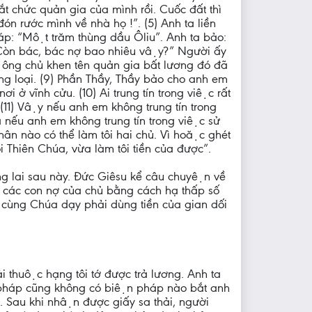
 chức quản gia của mình rồi. Cuốc đất thì
ón rước mình về nhà họ !”. (5) Anh ta liền
 đáp: “Một trăm thùng dầu Ôliu”. Anh ta bảo:
 “Còn bác, bác nợ bao nhiêu vậy?” Người ấy
Và ông chủ khen tên quản gia bất lương đó đã
̀ng loại. (9) Phần Thầy, Thầy bảo cho anh em
nơi ở vĩnh cửu. (10) Ai trung tín trong việc rất
́n. (11) Vậy nếu anh em không trung tín trong
Và nếu anh em không trung tín trong việc sử
 nào có thể làm tôi hai chủ. Vì hoặc ghét
 Thiên Chúa, vừa làm tôi tiền của được”.
ng lai sau này. Đức Giêsu kể câu chuyện về
các con nợ của chủ bằng cách hạ thấp số
i cùng Chúa dạy phải dùng tiền của gian dối
.
i thuộc hạng tôi tớ được trả lương. Anh ta
̣t pháp cũng không có biện pháp nào bắt anh
 thôi. Sau khi nhận được giấy sa thải, người