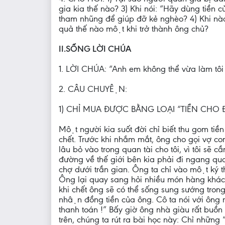
gia kia thế nào? 3) Khi nói: “Hãy dùng tiền 
tham nhũng để giúp đỡ kẻ nghèo? 4) Khi nào t
quả thế nào một khi trở thành ông chủ?
II.SỐNG LỜI CHÚA
1. LỜI CHÚA: “Anh em không thể vừa làm tôi T
2. CÂU CHUYỆN:
1) CHỈ MUA ĐƯỢC BẰNG LOẠI “TIỀN CHO Đ
Một người kia suốt đời chỉ biết thu gom t
chết. Trước khi nhắm mắt, ông cho gọi vợ con
lâu bỏ vào trong quan tài cho tôi, vì tôi sẽ c
đường về thế giới bên kia phải đi ngang qua m
chợ dưới trần gian. Ông ta chỉ vào một ký t
Ông lại quay sang hỏi nhiều món hàng khác
khi chết ông sẽ có thể sống sung sướng tron
nhận đồng tiền của ông. Cô ta nói với ông rằng
thanh toán !” Bấy giờ ông nhà giàu rất buồn 
trên, chúng ta rút ra bài học này: Chỉ những 