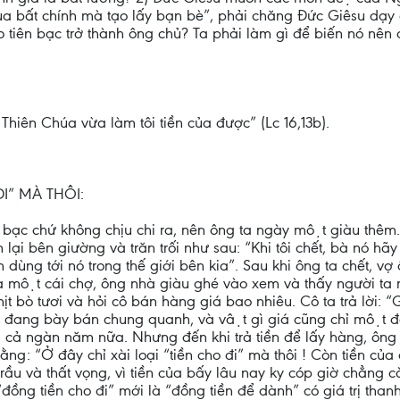
của bất chính mà tạo lấy bạn bè”, phải chăng Đức Giêsu dạy
iên bạc trở thành ông chủ? Ta phải làm gì để biến nó nên đ
hiên Chúa vừa làm tôi tiền của được” (Lc 16,13b).
I” MÀ THÔI:
iền bạc chứ không chịu chi ra, nên ông ta ngày một giàu th
 lại bên giường và trăn trối như sau: “Khi tôi chết, bà nó hãy
ần dùng tới nó trong thế giới bên kia”. Sau khi ông ta chết, vợ
ột cái chợ, ông nhà giàu ghé vào xem và thấy người ta m
hịt bò tươi và hỏi cô bán hàng giá bao nhiêu. Cô ta trả lời:
 đang bày bán chung quanh, và vật gì giá cũng chỉ một đô
g cả ngàn năm nữa. Nhưng đến khi trả tiền để lấy hàng, ông
: “Ở đây chỉ xài loại “tiền cho đi” mà thôi ! Còn tiền của ông
rầu và thất vọng, vì tiền của bấy lâu nay ky cóp giờ chẳng 
“đồng tiền cho đi” mới là “đồng tiền để dành” có giá trị th