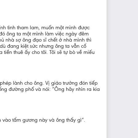
 tính tình tham lam, muốn một mình được
u đó ông ta một mình làm việc ngày đêm
Chủ nhà sợ ông đạo sĩ chết ở nhà mình thì
 dù đang kiệt sức nhưng ông ta vẫn cố
iền thuê ấy cho tôi. Tôi sẽ tự bò về miếu
phép lành cho ông. Vị giáo trưởng đón tiếp
ống đường phố và nói: “Ông hãy nhìn ra kia
n vào tấm gương này và ông thấy gì”.