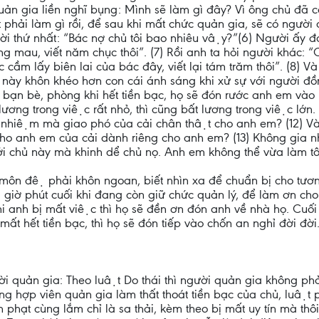
 gia liền nghĩ bụng: Mình sẽ làm gì đây? Vì ông chủ đã cắt
phải làm gì rồi, để sau khi mất chức quản gia, sẽ có người đ
gười thứ nhất: “Bác nợ chủ tôi bao nhiêu vậy?”(6) Người ấy
́ng mau, viết năm chục thôi”. (7) Rồi anh ta hỏi người khác:
 cầm lấy biên lai của bác đây, viết lại tám trăm thôi”. (8) 
này khôn khéo hơn con cái ánh sáng khi xử sự với người đô
y bạn bè, phòng khi hết tiền bạc, họ sẽ đón rước anh em vào 
́t lương trong việc rất nhỏ, thì cũng bất lương trong việc lơ
ẽ tín nhiệm mà giao phó của cải chân thật cho anh em? (12) 
an cho anh em của cải dành riêng cho anh em? (13) Không gia nhân
́i chủ này mà khinh dể chủ nọ. Anh em không thể vừa làm tôi
 môn đệ phải khôn ngoan, biết nhìn xa để chuẩn bị cho tươ
giờ phút cuối khi đang còn giữ chức quản lý, để làm ơn cho 
i anh bị mất việc thì họ sẽ đền ơn đón anh về nhà họ. Cuố
́t hết tiền bạc, thì họ sẽ đón tiếp vào chốn an nghỉ đời đời
i quản gia: Theo luật Do thái thì người quản gia không phả
̀ng hợp viên quản gia làm thất thoát tiền bạc của chủ, luâ
ình phạt cùng lắm chỉ là sa thải, kèm theo bị mất uy tín mà