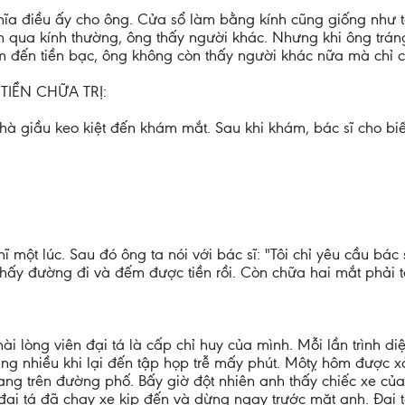
nghĩa điều ấy cho ông. Cửa sổ làm bằng kính cũng giống như 
ìn qua kính thường, ông thấy người khác. Nhưng khi ông trá
m đến tiền bạc, ông không còn thấy người khác nữa mà chỉ c
IỀN CHỮA TRỊ:
hà giầu keo kiệt đến khám mắt. Sau khi khám, bác sĩ cho biế
một lúc. Sau đó ông ta nói với bác sĩ: "Tôi chỉ yêu cầu bác s
 thấy đường đi và đếm được tiền rồi. Còn chữa hai mắt phải t
 lòng viên đại tá là cấp chỉ huy của mình. Mỗi lần trình diện 
cũng nhiều khi lại đến tập họp trễ mấy phút. Môtỵ hôm được x
ng trên đường phố. Bấy giờ đột nhiên anh thấy chiếc xe của 
ại tá đã chạy xe kịp đến và dừng ngay trước mặt anh. Đại tá