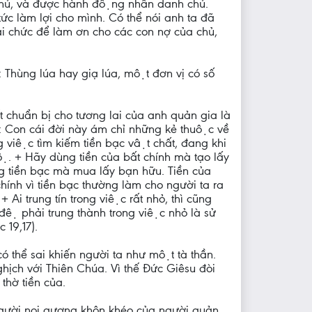
ho chủ, và được hành động nhân danh chủ.
ợ tức làm lợi cho mình. Có thể nói anh ta đã
 chức để làm ơn cho các con nợ của chủ,
 Thùng lúa hay giạ lúa, một đơn vị có số
 chuẩn bị cho tương lai của anh quản gia là
 Con cái đời này ám chỉ những kẻ thuộc về
ong việc tìm kiếm tiền bạc vật chất, đang khi
 + Hãy dùng tiền của bất chính mà tạo lấy
tiền bạc mà mua lấy bạn hữu. Tiền của
ính vì tiền bạc thường làm cho người ta ra
 + Ai trung tín trong việc rất nhỏ, thì cũng
đệ phải trung thành trong việc nhỏ là sử
c 19,17).
ó thể sai khiến người ta như một tà thần.
ghịch với Thiên Chúa. Vì thế Đức Giêsu đòi
hờ tiền của.
Người noi gương khôn khéo của người quản