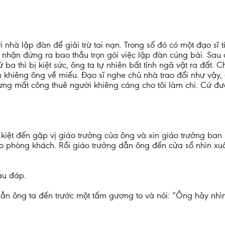
i nhà lập đàn để giải trừ tai nạn. Trong số đó có một đạo sĩ
ã nhận đứng ra bao thầu trọn gói việc lập đàn cúng bái. Sa
ba thì bị kiệt sức, ông ta tự nhiên bất tỉnh ngã vật ra đất. 
 khiêng ông về miếu. Đạo sĩ nghe chủ nhà trao đổi như vậy,
ng mất công thuê người khiêng cáng cho tôi làm chi. Cứ đưa t
kiệt đến gặp vị giáo trưởng của ông và xin giáo trưởng ban 
o phòng khách. Rồi giáo trưởng dẫn ông đến cửa sổ nhìn xu
iàu đáp.
 dẫn ông ta đến trước một tấm gương to và nói: “Ông hãy nhì