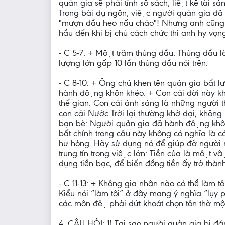
quản gia sẽ phải tính sổ sách, liệt kê tài
Trong bài dụ ngôn, việc người quản gia đa
"mượn đầu heo nấu cháo"! Nhưng anh cũng là n
hầu đến khi bị chủ cách chức thì anh hy vọng
- C 5-7: + Một trăm thùng dầu: Thùng dầu là 
lượng lớn gấp 10 lần thùng dầu nói trên.
- C 8-10: + Ông chủ khen tên quản gia bất lư
hành động khôn khéo. + Con cái đời này khôn
thế gian. Con cái ánh sáng là những người
con cái Nước Trời lại thường khờ dại, không
bạn bè: Người quản gia đã hành động khôn k
bất chính trong câu này không có nghĩa là 
hư hỏng. Hãy sử dụng nó để giúp đỡ người nghe
trung tín trong việc lớn: Tiền của là một 
dụng tiền bạc, để biến đồng tiền ấy trở thàn
- C 11-13: + Không gia nhân nào có thể làm tôi
Kiểu nói “làm tôi” ở đây mang ý nghĩa “lụy ph
các môn đệ phải dứt khoát chọn tôn thờ mộ
4. CÂU HỎI: 1) Tại sao người quản gia bị đ