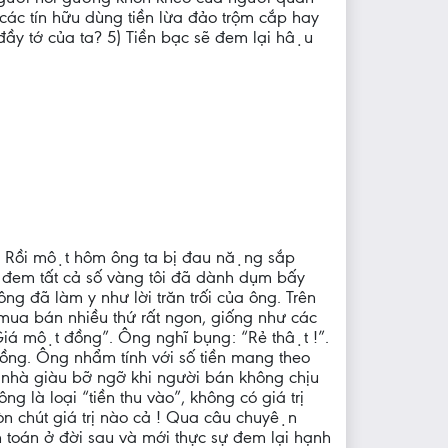
 các tín hữu dùng tiền lừa đảo trộm cắp hay
ầy tớ của ta? 5) Tiền bạc sẽ đem lại hậu
êm. Rồi một hôm ông ta bị đau nặng sắp
 đem tất cả số vàng tôi đã dành dụm bấy
 ông đã làm y như lời trăn trối của ông. Trên
ua bán nhiều thứ rất ngon, giống như các
 “Giá một đồng”. Ông nghĩ bụng: “Rẻ thật !”.
̀ng. Ông nhẩm tính với số tiền mang theo
 nhà giàu bỡ ngỡ khi người bán không chịu
 là loại “tiền thu vào”, không có giá trị
còn chút giá trị nào cả ! Qua câu chuyện
anh toán ở đời sau và mới thực sự đem lại hạnh