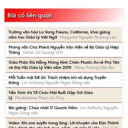
Bài có liên quan
Trường văn hóa La Vang Fresno, California, khai giảng
năm học Giáo Lý Viêt Ngữ
Magarita Nguyễn Phương Lan
Phỏng vấn Cha Phêrô Nguyễn Văn Hiền về Bộ Giáo Lý Hiệp
Thông
Gioan Lê Quang Vinh
Giáo Phận Đà Nẵng Mừng Kính Chân Phước An-rê Phú Yên
và Đại Hội Giáo Lý Viên năm 2019
Tôma Trương Văn Ân
Mỗi Tuần một Đề tài: Trách nhiệm khi xử dụng Truyền
thông
Lm Anthony Nguyễn Ngọc Dũng sdb
Tiến Trình Và Tổ Chức Một Buổi Gặp Gỡ Giáo
Lý
Maddalena Phạm thị Thúy
Bài giảng: Chúa nhật 17 Quanh Năm
Lm Anthony Nguyễn
Ngọc Dũng sdb
Video: Khi xao xuyến trong lòng: Lời khuyên của Đức Thánh