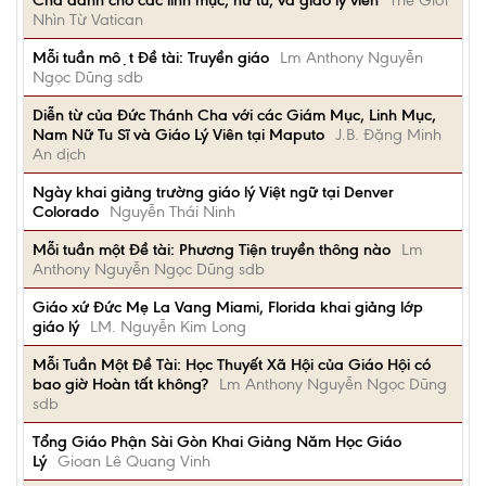
Cha dành cho các linh mục, nữ tu, và giáo lý viên
Thế Giới
Nhìn Từ Vatican
Mỗi tuần một Đề tài: Truyền giáo
Lm Anthony Nguyễn
Ngọc Dũng sdb
Diễn từ của Đức Thánh Cha với các Giám Mục, Linh Mục,
Nam Nữ Tu Sĩ và Giáo Lý Viên tại Maputo
J.B. Đặng Minh
An dịch
Ngày khai giảng trường giáo lý Việt ngữ tại Denver
Colorado
Nguyễn Thái Ninh
Mỗi tuần một Đề tài: Phương Tiện truyền thông nào
Lm
Anthony Nguyễn Ngọc Dũng sdb
Giáo xứ Đức Mẹ La Vang Miami, Florida khai giảng lớp
giáo lý
LM. Nguyễn Kim Long
Mỗi Tuần Một Đề Tài: Học Thuyết Xã Hội của Giáo Hội có
bao giờ Hoàn tất không?
Lm Anthony Nguyễn Ngọc Dũng
sdb
Tổng Giáo Phận Sài Gòn Khai Giảng Năm Học Giáo
Lý
Gioan Lê Quang Vinh