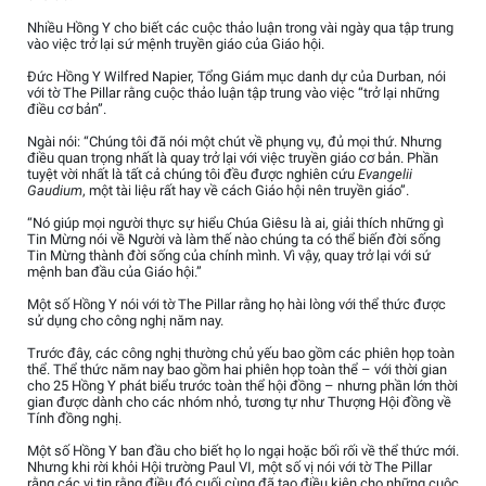
Nhiều Hồng Y cho biết các cuộc thảo luận trong vài ngày qua tập trung
vào việc trở lại sứ mệnh truyền giáo của Giáo hội.
Đức Hồng Y Wilfred Napier, Tổng Giám mục danh dự của Durban, nói
với tờ The Pillar rằng cuộc thảo luận tập trung vào việc “trở lại những
điều cơ bản”.
Ngài nói: “Chúng tôi đã nói một chút về phụng vụ, đủ mọi thứ. Nhưng
điều quan trọng nhất là quay trở lại với việc truyền giáo cơ bản. Phần
tuyệt vời nhất là tất cả chúng tôi đều được nghiên cứu
Evangelii
Gaudium
, một tài liệu rất hay về cách Giáo hội nên truyền giáo”.
“Nó giúp mọi người thực sự hiểu Chúa Giêsu là ai, giải thích những gì
Tin Mừng nói về Người và làm thế nào chúng ta có thể biến đời sống
Tin Mừng thành đời sống của chính mình. Vì vậy, quay trở lại với sứ
mệnh ban đầu của Giáo hội.”
Một số Hồng Y nói với tờ The Pillar rằng họ hài lòng với thể thức được
sử dụng cho công nghị năm nay.
Trước đây, các công nghị thường chủ yếu bao gồm các phiên họp toàn
thể. Thể thức năm nay bao gồm hai phiên họp toàn thể – với thời gian
cho 25 Hồng Y phát biểu trước toàn thể hội đồng – nhưng phần lớn thời
gian được dành cho các nhóm nhỏ, tương tự như Thượng Hội đồng về
Tính đồng nghị.
Một số Hồng Y ban đầu cho biết họ lo ngại hoặc bối rối về thể thức mới.
Nhưng khi rời khỏi Hội trường Paul VI, một số vị nói với tờ The Pillar
rằng các vị tin rằng điều đó cuối cùng đã tạo điều kiện cho những cuộc