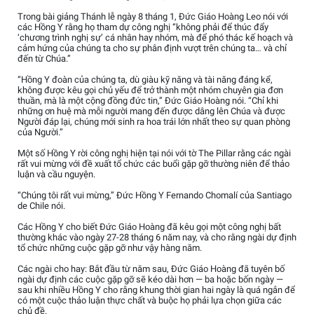
Trong bài giảng Thánh lễ ngày 8 tháng 1, Đức Giáo Hoàng Leo nói với
các Hồng Y rằng họ tham dự công nghị “không phải để thúc đẩy
‘chương trình nghị sự’ cá nhân hay nhóm, mà để phó thác kế hoạch và
cảm hứng của chúng ta cho sự phân định vượt trên chúng ta… và chỉ
đến từ Chúa.”
“Hồng Y đoàn của chúng ta, dù giàu kỹ năng và tài năng đáng kể,
không được kêu gọi chủ yếu để trở thành một nhóm chuyên gia đơn
thuần, mà là một cộng đồng đức tin,” Đức Giáo Hoàng nói. “Chỉ khi
những ơn huệ mà mỗi người mang đến được dâng lên Chúa và được
Người đáp lại, chúng mới sinh ra hoa trái lớn nhất theo sự quan phòng
của Người.”
Một số Hồng Y rời công nghị hiện tại nói với tờ The Pillar rằng các ngài
rất vui mừng với đề xuất tổ chức các buổi gặp gỡ thường niên để thảo
luận và cầu nguyện.
“Chúng tôi rất vui mừng,” Đức Hồng Y Fernando Chomalí của Santiago
de Chile nói.
Các Hồng Y cho biết Đức Giáo Hoàng đã kêu gọi một công nghị bất
thường khác vào ngày 27-28 tháng 6 năm nay, và cho rằng ngài dự định
tổ chức những cuộc gặp gỡ như vậy hàng năm.
Các ngài cho hay: Bắt đầu từ năm sau, Đức Giáo Hoàng đã tuyên bố
ngài dự định các cuộc gặp gỡ sẽ kéo dài hơn — ba hoặc bốn ngày —
sau khi nhiều Hồng Y cho rằng khung thời gian hai ngày là quá ngắn để
có một cuộc thảo luận thực chất và buộc họ phải lựa chọn giữa các
chủ đề.