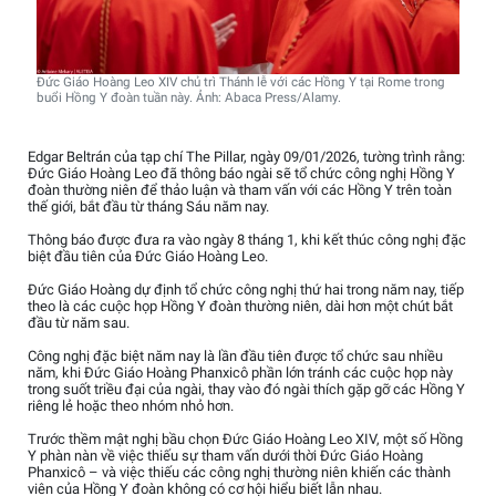
Đức Giáo Hoàng Leo XIV chủ trì Thánh lễ với các Hồng Y tại Rome trong
buổi Hồng Y đoàn tuần này. Ảnh: Abaca Press/Alamy.
Edgar Beltrán của tạp chí The Pillar, ngày 09/01/2026, tường trình rằng:
Đức Giáo Hoàng Leo đã thông báo ngài sẽ tổ chức công nghị Hồng Y
đoàn thường niên để thảo luận và tham vấn với các Hồng Y trên toàn
thế giới, bắt đầu từ tháng Sáu năm nay.
Thông báo được đưa ra vào ngày 8 tháng 1, khi kết thúc công nghị đặc
biệt đầu tiên của Đức Giáo Hoàng Leo.
Đức Giáo Hoàng dự định tổ chức công nghị thứ hai trong năm nay, tiếp
theo là các cuộc họp Hồng Y đoàn thường niên, dài hơn một chút bắt
đầu từ năm sau.
Công nghị đặc biệt năm nay là lần đầu tiên được tổ chức sau nhiều
năm, khi Đức Giáo Hoàng Phanxicô phần lớn tránh các cuộc họp này
trong suốt triều đại của ngài, thay vào đó ngài thích gặp gỡ các Hồng Y
riêng lẻ hoặc theo nhóm nhỏ hơn.
Trước thềm mật nghị bầu chọn Đức Giáo Hoàng Leo XIV, một số Hồng
Y phàn nàn về việc thiếu sự tham vấn dưới thời Đức Giáo Hoàng
Phanxicô – và việc thiếu các công nghị thường niên khiến các thành
viên của Hồng Y đoàn không có cơ hội hiểu biết lẫn nhau.