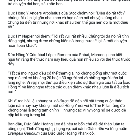
trò chuyện dài hơn, sâu sắc hơn.
Đức Hồng Y Anders Arbolerius của Stockholm nói: “Điều đó rất tốt vì
chúng tôi xích lại gần nhau hơn và học cách nói chuyện cùng nhau.
Chúng tôi đến từ những nơi khác nhau trên thế giới nên đó là một điều
tốt”.
Đức HY Napier nói thêm: “Tôi rất vui, rất nhiều. Chúng tôi đã nói về tính
đồng nghị, nhưng được chứng kiến nó trong thực tế lại là một chuyện
hoàn toàn khác”.
Đức Hồng Y Cristóbal López Romero của Rabat, Morocco, cho biết
ngài tin rằng thể thức năm nay hiệu quả hơn nhiều so với thể thức trước
đây.
“Tất cả mọi người đều có thể tham gia, nó không giống như một cuộc
họp mà chỉ có khoảng 20 hoặc 30 người nói và những người còn lại
lắng nghe. Vì vậy, mọi thứ tạo điều kiện cho sự tham gia của tất cả [các
Hồng Y] và lắng nghe tất cả các quan điểm khác nhau luôn là điều tích
cực.”
Khi được hỏi liệu phụng vụ có được đề cập nổi bật trong cuộc thảo
luận năm nay hay không, một số Hồng Y nói với tờ The Pillar rằng đó
không phải là trọng tâm chính – nhưng các vị hy vọng nó sẽ được đề
cập lại trong tương lai.
Ban đầu, Đức Giáo Hoàng Leo đã nêu ra bốn chủ đề để thảo luận tại
công nghị: Tính đồng nghị, phụng vụ, cải cách Giáo triều và tông huấn
Evangelii Gaudium
của Đức Giáo Hoàng Phanxicô.