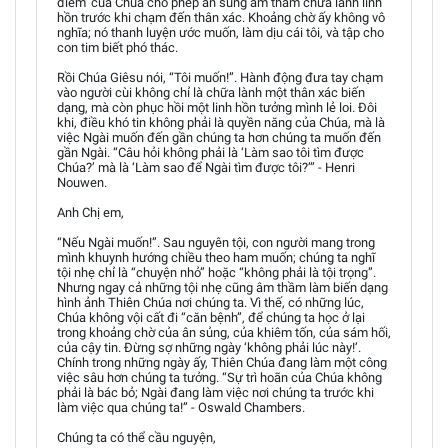
điểm’ của Chúa cho phép ân sủng âm thầm chữa lành linh
hồn trước khi chạm đến thân xác. Khoảng chờ ấy không vô
nghĩa; nó thanh luyện ước muốn, làm dịu cái tôi, và tập cho
con tim biết phó thác.
Rồi Chúa Giêsu nói, “Tôi muốn!”. Hành động đưa tay chạm
vào người cùi không chỉ là chữa lành một thân xác biến
dạng, mà còn phục hồi một linh hồn tưởng mình lẻ loi. Đôi
khi, điều khó tin không phải là quyền năng của Chúa, mà là
việc Ngài muốn đến gần chúng ta hơn chúng ta muốn đến
gần Ngài. “Câu hỏi không phải là ‘Làm sao tôi tìm được
Chúa?’ mà là ‘Làm sao để Ngài tìm được tôi?’” - Henri
Nouwen.
Anh Chị em,
“Nếu Ngài muốn!”. Sau nguyên tội, con người mang trong
mình khuynh hướng chiều theo ham muốn; chúng ta nghĩ
tội nhẹ chỉ là “chuyện nhỏ” hoặc “không phải là tội trọng”.
Nhưng ngay cả những tội nhẹ cũng âm thầm làm biến dạng
hình ảnh Thiên Chúa nơi chúng ta. Vì thế, có những lúc,
Chúa không vội cất đi “căn bệnh”, để chúng ta học ở lại
trong khoảng chờ của ân sủng, của khiêm tốn, của sám hối,
của cậy tin. Đừng sợ những ngày ‘không phải lúc này!’.
Chính trong những ngày ấy, Thiên Chúa đang làm một công
việc sâu hơn chúng ta tưởng. “Sự trì hoãn của Chúa không
phải là bác bỏ; Ngài đang làm việc nơi chúng ta trước khi
làm việc qua chúng ta!” - Oswald Chambers.
Chúng ta có thể cầu nguyện,