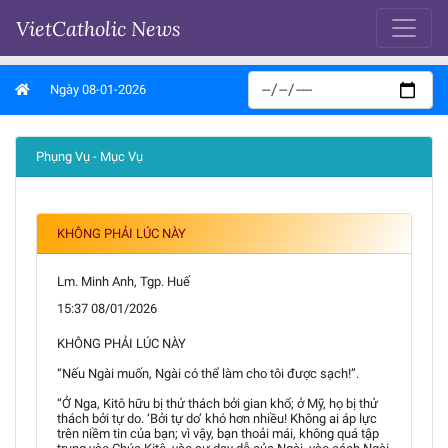
VietCatholic News
Ngày 08-01-2026
Phụng Vụ - Mục Vụ
KHÔNG PHẢI LÚC NÀY
Lm. Minh Anh, Tgp. Huế
15:37 08/01/2026
KHÔNG PHẢI LÚC NÀY
“Nếu Ngài muốn, Ngài có thể làm cho tôi được sạch!”.
“Ở Nga, Kitô hữu bị thử thách bởi gian khổ; ở Mỹ, họ bị thử
thách bởi tự do. ‘Bởi tự do’ khó hơn nhiều! Không ai áp lực
trên niềm tin của bạn; vì vậy, bạn thoải mái, không quá tập