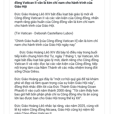
đồng Vatican II vẫn là kim chỉ nam cho hành trình của
Giáo Hội
Đức Giáo Hoàng Lêô XIV bắt đầu loạt bài giáo lý mới về
Công đồng Vatican II và các văn kiện của Công đồng, nhấn
mạnh rằng giáo huấn của Công đồng vẫn là kim chỉ nam
cho hành trình của Giáo Hội.
(Tin Vatican - Deborah Castellano Lubov)
"Chính Giáo huấn [của Công đồng Vatican II] vẫn là kim chỉ
nam cho hành trình của Giáo Hội ngày nay."
Đức Giáo Hoàng Lêô XIV đã bày tỏ điều này trong buổi
tiếp kiến chung hôm thứ Tư, ngày 7 tháng 1, tại Vatican, khi
ngài bắt đầu loạt bài giáo lý mới, dành riêng cho Công đồng
Vatican II và việc đọc lại các văn kiện của Công đồng, tiếp
nối trọng tâm của Năm Thánh về các mầu nhiệm trong đời
sống Chúa Giêsu.
Đức Giáo Hoàng gọi đây là “một cơ hội quý giá để tái khám
phá vẻ đẹp và tầm quan trọng của sự kiện Giáo Hội này”,
đồng thời nhắc đến lời của Đức Thánh Giáo Hoàng Gioan
Phaolô II vào cuối năm thánh 2000 rằng: “Tôi cảm thấy hơn
bao giờ hết bổn phận phải chỉ ra Công đồng như là ân sủng
lớn lao được ban cho Giáo Hội trong thế kỷ XX”.
Đức Giáo Hoàng Lêô nhắc lại rằng, vào năm 2025, cùng với
lễ kỷ niệm Công đồng Nicaea, Giáo Hội cũng kỷ niệm 60
năm Công đồng Vatican II.