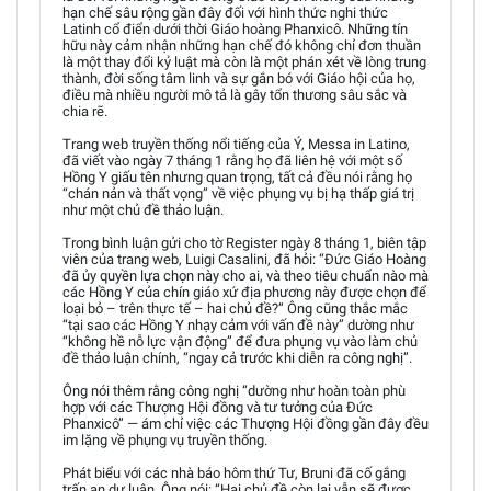
hạn chế sâu rộng gần đây đối với hình thức nghi thức
Latinh cổ điển dưới thời Giáo hoàng Phanxicô. Những tín
hữu này cảm nhận những hạn chế đó không chỉ đơn thuần
là một thay đổi kỷ luật mà còn là một phán xét về lòng trung
thành, đời sống tâm linh và sự gắn bó với Giáo hội của họ,
điều mà nhiều người mô tả là gây tổn thương sâu sắc và
chia rẽ.
Trang web truyền thống nổi tiếng của Ý, Messa in Latino,
đã viết vào ngày 7 tháng 1 rằng họ đã liên hệ với một số
Hồng Y giấu tên nhưng quan trọng, tất cả đều nói rằng họ
“chán nản và thất vọng” về việc phụng vụ bị hạ thấp giá trị
như một chủ đề thảo luận.
Trong bình luận gửi cho tờ Register ngày 8 tháng 1, biên tập
viên của trang web, Luigi Casalini, đã hỏi: “Đức Giáo Hoàng
đã ủy quyền lựa chọn này cho ai, và theo tiêu chuẩn nào mà
các Hồng Y của chín giáo xứ địa phương này được chọn để
loại bỏ – trên thực tế – hai chủ đề?” Ông cũng thắc mắc
“tại sao các Hồng Y nhạy cảm với vấn đề này” dường như
“không hề nỗ lực vận động” để đưa phụng vụ vào làm chủ
đề thảo luận chính, “ngay cả trước khi diễn ra công nghị”.
Ông nói thêm rằng công nghị “dường như hoàn toàn phù
hợp với các Thượng Hội đồng và tư tưởng của Đức
Phanxicô” — ám chỉ việc các Thượng Hội đồng gần đây đều
im lặng về phụng vụ truyền thống.
Phát biểu với các nhà báo hôm thứ Tư, Bruni đã cố gắng
trấn an dư luận. Ông nói: “Hai chủ đề còn lại vẫn sẽ được