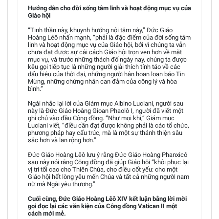
Hướng dẫn cho đời sống tâm linh và hoạt động mục vụ của
Giáo hội
“Tinh thần này, khuynh hướng nội tâm này,” Đức Giáo
Hoàng Lêô nhấn mạnh, “phải là đặc điểm của đời sống tâm
linh và hoạt động mục vụ của Giáo hội, bởi vì chúng ta vẫn
chưa đạt được sự cải cách Giáo hội trọn vẹn hơn về mặt
mục vụ, và trước những thách đố ngày nay, chúng ta được
kêu gọi tiếp tục là những người giải thích tỉnh táo về các
dấu hiệu của thời đại, những người hân hoan loan báo Tin
Mừng, những chứng nhân can đảm của công lý và hòa
bình.”
Ngài nhắc lại lời của Giám mục Albino Luciani, người sau
này là Đức Giáo Hoàng Gioan Phaolô I, người đã viết một
ghi chú vào đầu Công đồng. “Như mọi khi,” Giám mục
Luciani viết, “điều cần đạt được không phải là các tổ chức,
phương pháp hay cấu trúc, mà là một sự thánh thiện sâu
sắc hơn và lan rộng hơn.”
Đức Giáo Hoàng Lêô lưu ý rằng Đức Giáo Hoàng Phanxicô
sau này nói rằng Công đồng đã giúp Giáo hội “khôi phục lại
vị trí tối cao cho Thiên Chúa, cho điều cốt yếu: cho một
Giáo hội hết lòng yêu mến Chúa và tất cả những người nam
nữ mà Ngài yêu thương.”
Cuối cùng, Đức Giáo Hoàng Lêô XIV kết luận bằng lời mời
gọi đọc lại các văn kiện của Công đồng Vatican II một
cách mới mẻ.