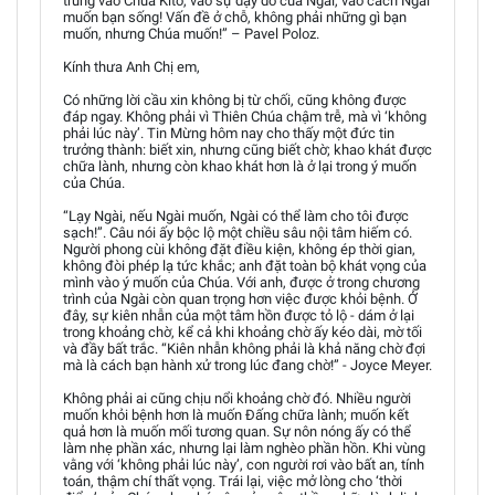
trung vào Chúa Kitô, vào sự dạy dỗ của Ngài, vào cách Ngài
muốn bạn sống! Vấn đề ở chỗ, không phải những gì bạn
muốn, nhưng Chúa muốn!” – Pavel Poloz.
Kính thưa Anh Chị em,
Có những lời cầu xin không bị từ chối, cũng không được
đáp ngay. Không phải vì Thiên Chúa chậm trễ, mà vì ‘không
phải lúc này’. Tin Mừng hôm nay cho thấy một đức tin
trưởng thành: biết xin, nhưng cũng biết chờ; khao khát được
chữa lành, nhưng còn khao khát hơn là ở lại trong ý muốn
của Chúa.
“Lạy Ngài, nếu Ngài muốn, Ngài có thể làm cho tôi được
sạch!”. Câu nói ấy bộc lộ một chiều sâu nội tâm hiếm có.
Người phong cùi không đặt điều kiện, không ép thời gian,
không đòi phép lạ tức khắc; anh đặt toàn bộ khát vọng của
mình vào ý muốn của Chúa. Với anh, được ở trong chương
trình của Ngài còn quan trọng hơn việc được khỏi bệnh. Ở
đây, sự kiên nhẫn của một tâm hồn được tỏ lộ - dám ở lại
trong khoảng chờ, kể cả khi khoảng chờ ấy kéo dài, mờ tối
và đầy bất trắc. “Kiên nhẫn không phải là khả năng chờ đợi
mà là cách bạn hành xử trong lúc đang chờ!” - Joyce Meyer.
Không phải ai cũng chịu nổi khoảng chờ đó. Nhiều người
muốn khỏi bệnh hơn là muốn Đấng chữa lành; muốn kết
quả hơn là muốn mối tương quan. Sự nôn nóng ấy có thể
làm nhẹ phần xác, nhưng lại làm nghèo phần hồn. Khi vùng
vằng với ‘không phải lúc này’, con người rơi vào bất an, tính
toán, thậm chí thất vọng. Trái lại, việc mở lòng cho ‘thời