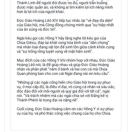
Thánh Linh để người đói được no đủ, người trần truồng
được mặc quần áo, và không ai tìm kiếm lợi ích riêng mình
hơn là lợi ích của người khác.
Đức Giáo Hoàng Lêô XIV tiếp tục nhắc lại “vẻ đẹp đa diện”
của Giáo hội, mà Công đồng chứng minh qua “sự hiệp nhất
của ân sủng và đức tin”.
Ngài kêu gọi các Hồng Y hãy lắng nghe lời kêu gọi của
Chúa Giêsu, đáp lại khát vọng hòa bình của “dân chúng”
mà nhân loại đang vật lộn để sinh tồn giữa cảnh khốn cùng
và “sự trống rỗng tuyệt vọng về mặt hiện sinh”.
Mục đích của các Hồng Y khi nhóm họp với nhau, Đức Giáo
Hoàng Lêô nói, là để giúp nhau và giúp Đức Giáo Hoàng
nhận và phân phát “năm ổ bánh và hai con cá mà Chúa
Quan phòng ban cho con cái Ngài đang nài xin kêu cầu”.
“Những gì các ngài cống hiến cho Giáo hội trong sự phục
vụ, ở mọi cấp độ, là điều vĩ đại, vô cùng cá nhân và sâu sắc,
độc đáo đối với mỗi người và quý giá đối với tất cả”, ngài
nói. “Và trách nhiệm mà các ngài chia sẻ với Đấng kế vị
Thánh Phêrô là trọng đại và nặng nề”.
Cuối cùng, Đức Giáo Hoàng cảm ơn các Hồng Y vì sự phục
vụ của họ, và phó thác công việc chung của họ cho Chúa.