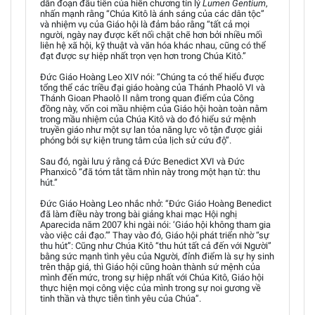
dẫn đoạn đầu tiên của hiến chương tín lý
Lumen Gentium
,
nhấn mạnh rằng “Chúa Kitô là ánh sáng của các dân tộc”
và nhiệm vụ của Giáo hội là đảm bảo rằng “tất cả mọi
người, ngày nay được kết nối chặt chẽ hơn bởi nhiều mối
liên hệ xã hội, kỹ thuật và văn hóa khác nhau, cũng có thể
đạt được sự hiệp nhất trọn vẹn hơn trong Chúa Kitô.”
Đức Giáo Hoàng Leo XIV nói: “Chúng ta có thể hiểu được
tổng thể các triều đại giáo hoàng của Thánh Phaolô VI và
Thánh Gioan Phaolô II nằm trong quan điểm của Công
đồng này, vốn coi mầu nhiệm của Giáo hội hoàn toàn nằm
trong mầu nhiệm của Chúa Kitô và do đó hiểu sứ mệnh
truyền giáo như một sự lan tỏa năng lực vô tận được giải
phóng bởi sự kiện trung tâm của lịch sử cứu độ”.
Sau đó, ngài lưu ý rằng cả Đức Benedict XVI và Đức
Phanxicô “đã tóm tắt tầm nhìn này trong một hạn từ: thu
hút.”
Đức Giáo Hoàng Leo nhắc nhở: “Đức Giáo Hoàng Benedict
đã làm điều này trong bài giảng khai mạc Hội nghị
Aparecida năm 2007 khi ngài nói: ‘Giáo hội không tham gia
vào việc cải đạo.’” Thay vào đó, Giáo hội phát triển nhờ “sự
thu hút”: Cũng như Chúa Kitô “thu hút tất cả đến với Người”
bằng sức mạnh tình yêu của Người, đỉnh điểm là sự hy sinh
trên thập giá, thì Giáo hội cũng hoàn thành sứ mệnh của
mình đến mức, trong sự hiệp nhất với Chúa Kitô, Giáo hội
thực hiện mọi công việc của mình trong sự noi gương về
tinh thần và thực tiễn tình yêu của Chúa”.