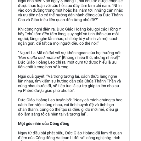
Ngài cho biết: Vào ngày 8 tháng 1, hai chủ đề được chọn sẽ
được thảo luận với câu hỏi sau đây làm kim chỉ nam: “Nhìn
vào con đường trong một hoặc hai năm tới, những cân nhắc
và ưu tiên nào có thể hướng dẫn hành động của Đức Thánh
Cha và Giáo triều liên quan đến từng chủ đề?”
Khi công nghị diễn ra, Đức Giáo Hoàng kêu gọi các Hồng Y
hãy “chú tâm đến tấm lòng, suy nghĩ và tinh thần của mỗi
người; lắng nghe lẫn nhau; chỉ bày tỏ ý chính và một cách
ngắn gọn, để tất cả mọi người đều có thể nói.”
“Người La Mã cổ đại với sự khôn ngoan của họ thường nói:
‘
Non multa sed multum
!’ [Không nhiều thứ, nhưng nhiều!],”
Đức Giáo Hoàng Leo chỉ ra, một cụm từ được hiểu là ưu
tiên chất lượng hơn số lượng.
Ngài quả quyết: “Và trong tương lai, cách thức lắng nghe
lẫn nhau, tìm kiếm sự hướng dẫn của Chúa Thánh Thần và
cùng nhau bước đi, sẽ tiếp tục là sự trợ giúp to lớn cho sứ
vụ Phêrô được giao phó cho tôi”.
Đức Giáo Hoàng Leo tuyên bố: “Ngay cả cách chúng ta học
cách làm việc cùng nhau, với tình huynh đệ và tình bạn
chân thành, cũng có thể tạo ra điều gì đó mới mẻ, điều gì
đó làm sáng tỏ cả hiện tại và tương lai”.
Một góc nhìn của Công đồng
Ngay từ đầu bài phát biểu, Đức Giáo Hoàng đã làm rõ quan
điểm của Công đồng Vatican II đối với công nghị này, trích