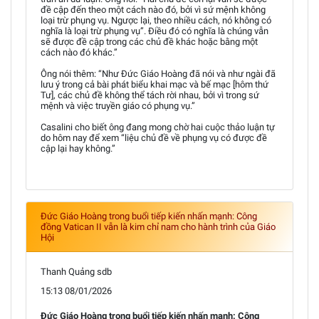
đề cập đến theo một cách nào đó, bởi vì sứ mệnh không
loại trừ phụng vụ. Ngược lại, theo nhiều cách, nó không có
nghĩa là loại trừ phụng vụ”. Điều đó có nghĩa là chúng vẫn
sẽ được đề cập trong các chủ đề khác hoặc bằng một
cách nào đó khác.”
Ông nói thêm: “Như Đức Giáo Hoàng đã nói và như ngài đã
lưu ý trong cả bài phát biểu khai mạc và bế mạc [hôm thứ
Tư], các chủ đề không thể tách rời nhau, bởi vì trong sứ
mệnh và việc truyền giáo có phụng vụ.”
Casalini cho biết ông đang mong chờ hai cuộc thảo luận tự
do hôm nay để xem “liệu chủ đề về phụng vụ có được đề
cập lại hay không.”
Đức Giáo Hoàng trong buổi tiếp kiến nhấn mạnh: Công
đồng Vatican II vẫn là kim chỉ nam cho hành trình của Giáo
Hội
Thanh Quảng sdb
15:13 08/01/2026
Đức Giáo Hoàng trong buổi tiếp kiến nhấn mạnh: Công