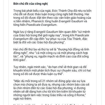
Bốn chủ đề của công nghị
Trong bài phát biểu của ngài, Đức Thánh Cha đã nêu ra bốn
chủ đề sẽ được thảo luận trong công nghị bất thường. Hai
trong số đó được đặt tên theo các văn kiện giáo hoàng của
vị tiền nhiệm, Phanxicô: tông huấn
Evangelii Gaudium
và
tông hiến
Praedicate Evangelium
.
Ngài lưu ý rằng
Evangelii Gaudium
liên quan đến “sứ mệnh
của Giáo hội trong thế giới ngày nay”, trong khi
Praedicate
Evangelium
đề cập đến “sự phục vụ của Tòa Thánh, đặc
biệt là đối với các Giáo hội địa phương”.
Hai chủ đề thứ ba và thứ tư sẽ là “thượng hội đồng và tính
đồng nghị”, như “cả một công cụ và một phong cách hợp
tác”, và “phụng vụ, nguồn mạch và đỉnh cao của đời sống
Kitô giáo”.
Tuy nhiên, ngài minh xác, “do hạn chế về thời gian và để
khuyến khích một phân tích thực sự chuyên sâu, chỉ có hai
trong số đó sẽ được thảo luận cụ thể”.
“Mặc dù mỗi trong số 21 nhóm sẽ đóng góp vào sự lựa
chọn mà chúng ta sẽ đưa ra, nhưng các nhóm báo cáo sẽ
là chín nhóm đến từ các Giáo hội địa phương, vì đương
nhiên sẽ dễ dàng hơn cho tôi khi tìm kiếm lời khuyên từ
những người làm việc trong Giáo triều và sống ở Rome,”
ngài nói thêm.