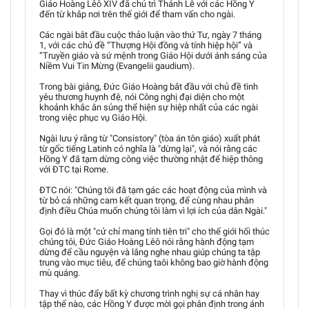
Giáo Hoàng Lêô XIV đã chủ trì Thánh Lễ với các Hồng Y
đến từ khắp nơi trên thế giới để tham vấn cho ngài.
Các ngài bắt đầu cuộc thảo luận vào thứ Tư, ngày 7 tháng
1, với các chủ đề “Thượng Hội đồng và tính hiệp hội” và
“Truyền giáo và sứ mệnh trong Giáo Hội dưới ánh sáng của
Niềm Vui Tin Mừng (Evangelii gaudium).
Trong bài giảng, Đức Giáo Hoàng bắt đầu với chủ đề tình
yêu thương huynh đệ, nói Công nghị đại diện cho một
khoảnh khắc ân sủng thể hiện sự hiệp nhất của các ngài
trong việc phục vụ Giáo Hội.
Ngài lưu ý rằng từ "Consistory" (tòa án tôn giáo) xuất phát
từ gốc tiếng Latinh có nghĩa là "dừng lại", và nói rằng các
Hồng Y đã tạm dừng công việc thường nhật để hiệp thông
với ĐTC tại Rome.
ĐTC nói: "Chúng tôi đã tạm gác các hoạt động của mình và
từ bỏ cả những cam kết quan trọng, để cùng nhau phân
định điều Chúa muốn chúng tôi làm vì lợi ích của dân Ngài."
Gọi đó là một "cử chỉ mang tính tiên tri" cho thế giới hối thúc
chúng tôi, Đức Giáo Hoàng Lêô nói rằng hành động tạm
dừng để cầu nguyện và lắng nghe nhau giúp chúng ta tập
trung vào mục tiêu, để chúng taôi không bao giờ hành động
mù quáng.
Thay vì thúc đẩy bất kỳ chương trình nghị sự cá nhân hay
tập thể nào, các Hồng Y được mời gọi phân định trong ánh