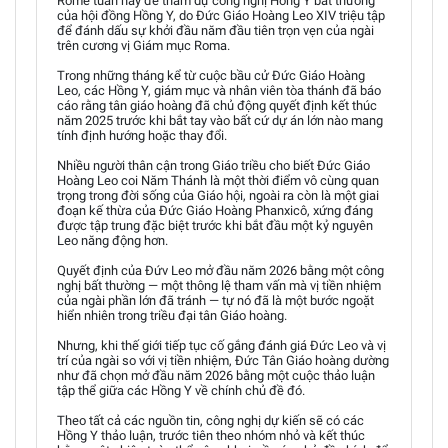
Rome tuần này để tham dự công nghị Hồng Y bất thường
của hội đồng Hồng Y, do Đức Giáo Hoàng Leo XIV triệu tập
để đánh dấu sự khởi đầu năm đầu tiên trọn vẹn của ngài
trên cương vị Giám mục Roma.
Trong những tháng kể từ cuộc bầu cử Đức Giáo Hoàng
Leo, các Hồng Y, giám mục và nhân viên tòa thánh đã báo
cáo rằng tân giáo hoàng đã chủ động quyết định kết thúc
năm 2025 trước khi bắt tay vào bất cứ dự án lớn nào mang
tính định hướng hoặc thay đổi.
Nhiều người thân cận trong Giáo triều cho biết Đức Giáo
Hoàng Leo coi Năm Thánh là một thời điểm vô cùng quan
trọng trong đời sống của Giáo hội, ngoài ra còn là một giai
đoạn kế thừa của Đức Giáo Hoàng Phanxicô, xứng đáng
được tập trung đặc biệt trước khi bắt đầu một kỷ nguyên
Leo năng động hơn.
Quyết định của Đứv Leo mở đầu năm 2026 bằng một công
nghị bất thường — một thông lệ tham vấn mà vị tiền nhiệm
của ngài phần lớn đã tránh — tự nó đã là một bước ngoặt
hiển nhiên trong triều đại tân Giáo hoàng.
Nhưng, khi thế giới tiếp tục cố gắng đánh giá Đức Leo và vị
trí của ngài so với vị tiền nhiệm, Đức Tân Giáo hoàng dường
như đã chọn mở đầu năm 2026 bằng một cuộc thảo luận
tập thể giữa các Hồng Y về chính chủ đề đó.
Theo tất cả các nguồn tin, công nghị dự kiến sẽ có các
Hồng Y thảo luận, trước tiên theo nhóm nhỏ và kết thúc