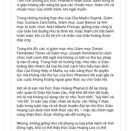
Trên con đường đó, Đức Phanxicô nhận được danh xưng là
vị giáo hòang sẵn sàng bỏ qua các chuẩn mực, thậm chí cả
chuẩn mực của chính mình, khi ngài muốn.
Trong những trường hợp như của Cha Marko Rupnik, Giám
mục Gustavo Zanchetta, Giám mục Juan Barros và linh
mục bị tước chức Ariel Alberto Principi, guồng máy công lý
của Giáo hội dường như bị đình trệ, hoặc thậm chí trật bánh
hoàn toàn, khi có đủ lợi ích cá nhân của Giáo hoàng được
đáp ứng.
Trong khi đó, các vị giám mục như Giám mục Daniel
Fernández Torres và Giám mục Joseph Strickland bị cách
chức một cách đột ngột mà không có bất cứ thủ tục pháp
lý nào rõ ràng. Trong một số trường hợp, như việc vị Giáo
hoàng tiền nhiệm đã loại bỏ một cách hữu hiệu ban lãnh
đạo của Dòng Hiệp sĩ Malta, sự sẵn sàng thực thi quyền
lực mà không cần thủ tục của Đức Phanxicô đã suýt gây ra
các cuộc khủng hoảng ngoại giao thực sự cho Giáo hội.
Xét về di sản mà Đức Giáo Hoàng Phanxicô để lại trong
việc quản trị Giáo hội hoàn cầu, thật khó để tóm tắt hoặc
mô tả mà không sử dụng các từ như "kịch tính", "tùy tiện" và
"mơ hồ". Di sản này chắc chắn sẽ được các Hồng Y thảo
luận trong tuần này và sẽ được truyền đạt lại cho Đức Giáo
Hoàng Leo dưới một hình thức nào đó — mặc dù chính ngài
cũng nhận thức được những vấn đề tương tự.
Nhưng, không giống như với phụng vụ hay khái niệm về tính
đồng nghị, khó có thể thấy Đức Giáo Hoàng Leo có thể