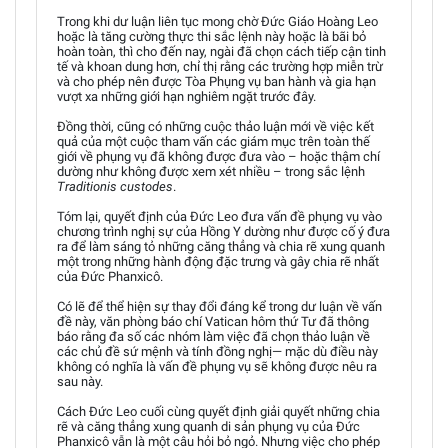
Trong khi dư luận liên tục mong chờ Đức Giáo Hoàng Leo
hoặc là tăng cường thực thi sắc lệnh này hoặc là bãi bỏ
hoàn toàn, thì cho đến nay, ngài đã chọn cách tiếp cận tinh
tế và khoan dung hơn, chỉ thị rằng các trường hợp miễn trừ
và cho phép nên được Tòa Phụng vụ ban hành và gia hạn
vượt xa những giới hạn nghiêm ngặt trước đây.
Đồng thời, cũng có những cuộc thảo luận mới về việc kết
quả của một cuộc tham vấn các giám mục trên toàn thế
giới về phụng vụ đã không được đưa vào – hoặc thậm chí
dường như không được xem xét nhiều – trong sắc lệnh
Traditionis custodes
.
Tóm lại, quyết định của Đức Leo đưa vấn đề phụng vụ vào
chương trình nghị sự của Hồng Y dường như được cố ý đưa
ra để làm sáng tỏ những căng thẳng và chia rẽ xung quanh
một trong những hành động đặc trưng và gây chia rẽ nhất
của Đức Phanxicô.
Có lẽ để thể hiện sự thay đổi đáng kể trong dư luận về vấn
đề này, văn phòng báo chí Vatican hôm thứ Tư đã thông
báo rằng đa số các nhóm làm việc đã chọn thảo luận về
các chủ đề sứ mệnh và tính đồng nghị— mặc dù điều này
không có nghĩa là vấn đề phụng vụ sẽ không được nêu ra
sau này.
Cách Đức Leo cuối cùng quyết định giải quyết những chia
rẽ và căng thẳng xung quanh di sản phụng vụ của Đức
Phanxicô vẫn là một câu hỏi bỏ ngỏ. Nhưng việc cho phép