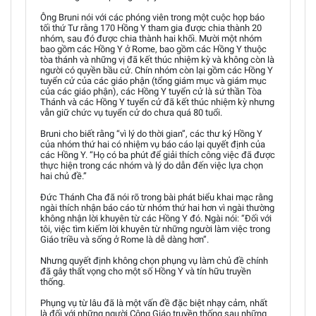
Ông Bruni nói với các phóng viên trong một cuộc họp báo
tối thứ Tư rằng 170 Hồng Y tham gia được chia thành 20
nhóm, sau đó được chia thành hai khối. Mười một nhóm
bao gồm các Hồng Y ở Rome, bao gồm các Hồng Y thuộc
tòa thánh và những vị đã kết thúc nhiệm kỳ và không còn là
người có quyền bầu cử. Chín nhóm còn lại gồm các Hồng Y
tuyển cử của các giáo phận (tổng giám mục và giám mục
của các giáo phận), các Hồng Y tuyển cử là sứ thần Tòa
Thánh và các Hồng Y tuyển cử đã kết thúc nhiệm kỳ nhưng
vẫn giữ chức vụ tuyển cử do chưa quá 80 tuổi.
Bruni cho biết rằng “vì lý do thời gian”, các thư ký Hồng Y
của nhóm thứ hai có nhiệm vụ báo cáo lại quyết định của
các Hồng Y. “Họ có ba phút để giải thích công việc đã được
thực hiện trong các nhóm và lý do dẫn đến việc lựa chọn
hai chủ đề.”
Đức Thánh Cha đã nói rõ trong bài phát biểu khai mạc rằng
ngài thích nhận báo cáo từ nhóm thứ hai hơn vì ngài thường
không nhận lời khuyên từ các Hồng Y đó. Ngài nói: “Đối với
tôi, việc tìm kiếm lời khuyên từ những người làm việc trong
Giáo triều và sống ở Rome là dễ dàng hơn”.
Nhưng quyết định không chọn phụng vụ làm chủ đề chính
đã gây thất vọng cho một số Hồng Y và tín hữu truyền
thống.
Phụng vụ từ lâu đã là một vấn đề đặc biệt nhạy cảm, nhất
là đối với những người Công Giáo truyền thống sau những