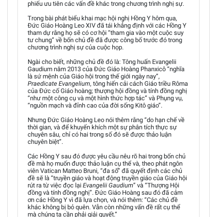
phiếu ưu tiên các vấn đề khác trong chương trình nghị sự.
Trong bài phát biểu khai mạc hội nghị Hồng Y hôm qua,
Đức Giáo Hoàng Leo XIV đã tái khẳng định với các Hồng Y
tham dự rằng họ sẽ có cơ hội “tham gia vào một cuộc suy
tư chung” về bốn chủ đề đã được công bố trước đó trong
chương trình nghị sự của cuộc họp.
Ngài cho biết, những chủ đề đó là: Tông huấn Evangelii
Gaudium năm 2013 của Đức Giáo Hoàng Phanxicô “nghĩa
là sứ mệnh của Giáo hội trong thế giới ngày nay”,
Praedicate Evangelium
, tông hiến cải cách Giáo triều Rôma
của Đức cố Giáo hoàng; thượng hội đồng và tính đồng nghị
“như một công cụ và một hình thức hợp tác” và Phụng vụ,
“nguồn mạch và đỉnh cao của đời sống Kitô giáo”.
Nhưng Đức Giáo Hoàng Leo nói thêm rằng “do hạn chế về
thời gian, và để khuyến khích một sự phân tích thực sự
chuyên sâu, chỉ có hai trong số đó sẽ được thảo luận
chuyên biệt”.
Các Hồng Y sau đó được yêu cầu nêu rõ hai trong bốn chủ
đề mà họ muốn được thảo luận cụ thể và, theo phát ngôn
viên Vatican Matteo Bruni, “đa số” đã quyết định các chủ
đề sẽ là “truyền giáo và hoạt động truyền giáo của Giáo hội
rút ra từ việc đọc lại
Evangelii Gaudium
” và “Thượng Hội
đồng và tính đồng nghị”. Đức Giáo Hoàng sau đó đã cảm
ơn các Hồng Y vì đã lựa chọn, và nói thêm: “Các chủ đề
khác không bị bỏ quên. Vẫn còn những vấn đề rất cụ thể
mà chúng ta cần phải giải quyết.”