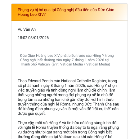
Phụng vụ bị bỏ qua tại Công nghị đầu tiên của Đức Giáo
Hoàng Leo XIV?
Vũ Văn An
15:02 08/01/2026
Đức Giáo Hoàng Leo XIV phát biểu trước các Hồng Y trong
Công nghị bất thường vào ngày 7 tháng 1 năm 2026 tại
Thành phố Vatican. (ảnh: Vatican Media / Vatican Media)
Theo Edward Pentin của National Catholic Register, trong
số phát hành ngày 8 tháng 1 năm 2026, các Hồng Y chọn
việc truyền giáo và tính đồng nghị làm chủ đề chính, làm
thất vọng những người mong đợi phụng vụ sẽ là chủ đề
trọng tâm sau những hạn chế gần đây đối với hình thức
truyền thống của nghi lễ Rôma, nhưng Đức Thánh Cha sau
đó khẳng định phụng vụ vẫn là một vấn đề "rất cụ thể" cần
được giải quyết.
Thực vậy, một số Hồng Y và tín hữu có lòng sùng kính đối
với nghi lễ Rôma truyền thống đã bày tỏ lo ngại rằng phụng
vụ dường như bị gạt sang một bên trong Công nghị bất
thường đang diễn ra tại Vatican sau khi các Hồng Y bỏ