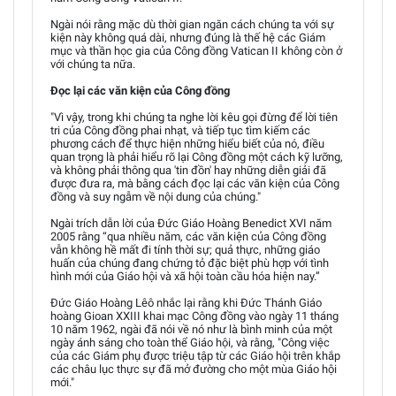
Ngài nói rằng mặc dù thời gian ngăn cách chúng ta với sự
kiện này không quá dài, nhưng đúng là thế hệ các Giám
mục và thần học gia của Công đồng Vatican II không còn ở
với chúng ta nữa.
Đọc lại các văn kiện của Công đồng
"Vì vậy, trong khi chúng ta nghe lời kêu gọi đừng để lời tiên
tri của Công đồng phai nhạt, và tiếp tục tìm kiếm các
phương cách để thực hiện những hiểu biết của nó, điều
quan trọng là phải hiểu rõ lại Công đồng một cách kỹ lưỡng,
và không phải thông qua 'tin đồn' hay những diễn giải đã
được đưa ra, mà bằng cách đọc lại các văn kiện của Công
đồng và suy ngẫm về nội dung của chúng."
Ngài trích dẫn lời của Đức Giáo Hoàng Benedict XVI năm
2005 rằng “qua nhiều năm, các văn kiện của Công đồng
vẫn không hề mất đi tính thời sự; quả thực, những giáo
huấn của chúng đang chứng tỏ đặc biệt phù hợp với tình
hình mới của Giáo hội và xã hội toàn cầu hóa hiện nay.”
Đức Giáo Hoàng Lêô nhắc lại rằng khi Đức Thánh Giáo
hoàng Gioan XXIII khai mạc Công đồng vào ngày 11 tháng
10 năm 1962, ngài đã nói về nó như là bình minh của một
ngày ánh sáng cho toàn thể Giáo hội, và rằng, "Công việc
của các Giám phụ được triệu tập từ các Giáo hội trên khắp
các châu lục thực sự đã mở đường cho một mùa Giáo hội
mới."