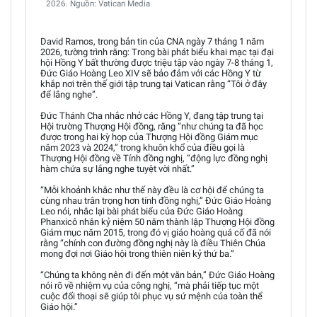
2026. Nguồn: Vatican Media
David Ramos, trong bản tin của CNA ngày 7 tháng 1 năm
2026, tường trình rằng: Trong bài phát biểu khai mạc tại đại
hội Hồng Y bất thường được triệu tập vào ngày 7-8 tháng 1,
Đức Giáo Hoàng Leo XIV sẽ bảo đảm với các Hồng Y từ
khắp nơi trên thế giới tập trung tại Vatican rằng “Tôi ở đây
để lắng nghe”.
Đức Thánh Cha nhắc nhở các Hồng Y, đang tập trung tại
Hội trường Thượng Hội đồng, rằng “như chúng ta đã học
được trong hai kỳ họp của Thượng Hội đồng Giám mục
năm 2023 và 2024,” trong khuôn khổ của điều gọi là
Thượng Hội đồng về Tính đồng nghị, “động lực đồng nghị
hàm chứa sự lắng nghe tuyệt vời nhất.”
“Mỗi khoảnh khắc như thế này đều là cơ hội để chúng ta
cùng nhau trân trọng hơn tính đồng nghị,” Đức Giáo Hoàng
Leo nói, nhắc lại bài phát biểu của Đức Giáo Hoàng
Phanxicô nhân kỷ niệm 50 năm thành lập Thượng Hội đồng
Giám mục năm 2015, trong đó vị giáo hoàng quá cố đã nói
rằng “chính con đường đồng nghị này là điều Thiên Chúa
mong đợi nơi Giáo hội trong thiên niên kỷ thứ ba.”
“Chúng ta không nên đi đến một văn bản,” Đức Giáo Hoàng
nói rõ về nhiệm vụ của công nghị, “mà phải tiếp tục một
cuộc đối thoại sẽ giúp tôi phục vụ sứ mệnh của toàn thể
Giáo hội.”