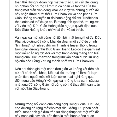
toàn thể Hồng Y đoàn họp mặt và thảo luận vấn đề, cũng
như phản hồi những cảm xúc cá nhân và tập thể của họ
trong một diễn đàn công khai, đã vượt xa những gì vấn đề
này nhận được dưới thời Đức Phanxicô và cho phép Đức
Giáo Hoàng có quyền tự do hành động đối với Traditionis
theo cách có thể được coi là mang tính tập thể, trái ngược
với việc một Đức Giáo Hoàng đảo ngược quyết định của
Đức Giáo Hoàng khác chỉ vì cá tính và sở thích.
Và, ngay cả một số tiếng nói tiến bộ nhất trong thời đại Đức
Phanxicô cũng đã công khai dự đoán một sự điều chỉnh
“linh hoạt” hơn nhiều đối với Thánh lễ truyền thống trong
tương lai, dường như Đức Giáo Hoàng Leo có thể giám sát
một kiểu đảo ngược đối với một hành động mang tính biểu
tượng của Đức Phanxicô trong khi vẫn nhận được sự ủng
hộ của các Hồng Y trung thành nhất với Đức Phanxicô.
Nếu chỉ đánh giá một cách đơn giản và không xét đến bất
cứ bối cảnh nào khác, kết quả đó thường sẽ làm rối loạn
phân tích, ngoài một kết luận có vẻ hoài nghi rằng quan
điểm của các Hồng Y về ngay cả những khía cạnh sâu xa
nhất của đời sống Giáo hội cũng có thể thay đổi hoàn toàn
với một Tân Giáo hoàng.
–
Nhưng trong bối cảnh của công nghị Hồng Y của Đức Leo,
con đường đã rộng mở cho một điều đáng lưu ý hơn phát
triển: một đánh giá dựa trên sự đồng thuận về một vấn đề
gây tranh cãi gay gắt, tiếp theo là một hành động quan