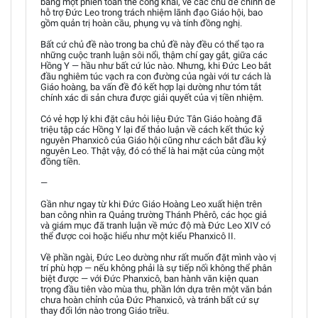
bằng một phiên toàn thể công khai, về các chủ đề chính để
hỗ trợ Đức Leo trong trách nhiệm lãnh đạo Giáo hội, bao
gồm quản trị hoàn cầu, phụng vụ và tính đồng nghị.
Bất cứ chủ đề nào trong ba chủ đề này đều có thể tạo ra
những cuộc tranh luận sôi nổi, thậm chí gay gắt, giữa các
Hồng Y — hầu như bất cứ lúc nào. Nhưng, khi Đức Leo bắt
đầu nghiêm túc vạch ra con đường của ngài với tư cách là
Giáo hoàng, ba vấn đề đó kết hợp lại dường như tóm tắt
chính xác di sản chưa được giải quyết của vị tiền nhiệm.
Có vẻ hợp lý khi đặt câu hỏi liệu Đức Tân Giáo hoàng đã
triệu tập các Hồng Y lại để thảo luận về cách kết thúc kỷ
nguyên Phanxicô của Giáo hội cũng như cách bắt đầu kỷ
nguyên Leo. Thật vậy, đó có thể là hai mặt của cùng một
đồng tiền.
—
Gần như ngay từ khi Đức Giáo Hoàng Leo xuất hiện trên
ban công nhìn ra Quảng trường Thánh Phêrô, các học giả
và giám mục đã tranh luận về mức độ mà Đức Leo XIV có
thể được coi hoặc hiểu như một kiểu Phanxicô II.
Về phần ngài, Đức Leo dường như rất muốn đặt mình vào vị
trí phù hợp — nếu không phải là sự tiếp nối không thể phân
biệt được — với Đức Phanxicô, ban hành văn kiện quan
trọng đầu tiên vào mùa thu, phần lớn dựa trên một văn bản
chưa hoàn chỉnh của Đức Phanxicô, và tránh bất cứ sự
thay đổi lớn nào trong Giáo triều.