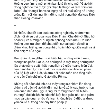
Hoàng Leo tìm ra một phiên bản khả thi cho một “Giáo hội
đồng nghị” có thể được ghi nhận là thuộc về tầm nhìn của
Đức Giáo Hoàng Phanxicô, ngay cả khi cuối cùng nó không
giống lắm với kinh nghiệm đồng nghị trong thời đại của Đức
Giáo Hoàng Phanxicô.
—
Dĩ nhiên, chủ đề bao quát của công nghị này nhằm mục
đích nói về sự cai quản của Đức Thánh Cha đối với Giáo hội
hoàn vũ, và hướng đi cũng như phong cách mà Đức Giáo
Hoàng Leo lựa chọn để phát triển sự cai quản đó sẽ là
điểm khác biệt quan trọng nhất, hoặc không, giữa ngài và vị
tiền nhiệm của ngài.
Đức Giáo Hoàng Phanxicô, bất chấp những lời lẽ thường
mang tính phản luật lệ, đã chứng tỏ là một trong những nhà
lập pháp năng suất nhất trong lịch sử giáo hoàng hiện đại,
ban hành liên tục các luật mới, sửa đổi toàn bộ các phần
của Bộ luật Giáo luật, và sửa đổi hoàn toàn các tông hiến
cho các định chế như Giáo triều Rôma.
Những cải cách đó, như đã thấy trong sự nhầm lẫn đang
diễn ra về cách Giáo hội định nghĩa và xử lý các trường hợp
liên quan đến điều gọi là “người trưởng thành dễ bị tổn
thương”, đôi khi khiến các nhà luật học giáo luật, các giám
mục và các quan chức Vatican không hiểu rõ điều gì được
yêu cầu ở ai trong các quy trình pháp lý.