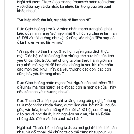
Ngài nói thêm: “Đức Giáo Hoàng Phanxicô hoàn toàn đồng
ý với điều này và đã nhắc lại nhiều lần trong các bối cảnh
khác nhau”.
“Sự hiệp nhất thu hút, sự chia rẽ làm tan rã”
Đức Giáo Hoàng Leo XIV cũng nhấn mạnh trong bài phát
biểu của mình rằng “sự hiệp nhất thu hút, sự chia rẽ làm tan
rã. Đối với tôi, dường như vật lý cũng xác nhận điều này, cả
ở bình diện vi mô lẫn vĩ mô.”
“Vì vậy, để trở thành một Giáo hội truyền giáo đích thực,
một Giáo hội có khả năng làm chứng cho sức hút của tình
yêu Chúa Kitô, trước hết chúng ta phải thực hành giới răn
duy nhất mà Người đã ban cho chúng ta sau khi rửa chân
các môn đệ: ‘Như Thầy đã yêu thương các con, các con
cũng hãy yêu thương nhau.’”
Đức Giáo Hoàng nhấn mạnh: “Và Người còn nói thêm: ‘Bởi
điều này mà mọi người sẽ biết các con là môn đệ của Thầy,
nếu các con yêu thương nhau’”.
Đức Thánh Cha tiếp tục chỉ ra rằng trong công nghị, “chúng
ta là một nhóm rất đa dạng, được làm giàu bởi nhiều nguồn
gốc, văn hóa, truyền thống Giáo hội và xã hội, con đường
đào tạo và học thuật, kinh nghiệm mục vụ, chưa kể đến
những đặc điểm và tính cách cá nhân.”
Ngài nói: “Trước hết, chúng ta được mời gọi để hiểu biết lẫn
nhau và đối thoại, để chúng ta có thể cùng nhau phục vụ