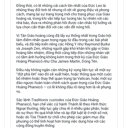
Đồng thời, có lẽ những cải cách lớn nhất của Đức Leo là
những thay đổi tinh tế nhưng rõ rệt về giọng điệu và phong
cách, mang lại sự trang trọng mới cho trang phục của Giáo
hoàng và, trong khi vẫn tiếp tục tương tác tự nhiên với các
nhà báo, đưa ra những phản hồi được cân nhắc kỹ lưỡng và
lựa chọn cẩn thận đối với các vấn đề nóng hổi.
Vị Tân Giáo hoàng cũng đã lấy sự thống nhất trong Giáo hội
làm điểm nhấn quan trọng ngay từ đầu trong các bài phát
biểu, và đã tiếp kiến riêng các Hồng Y như Raymond Burke
và Joseph Zen, những người gặp khó khăn khi gặp vị Giáo
hoàng tiền nhiệm, đồng thời cũng tiếp đón những nhân vật
có tầm ảnh hưởng không kém trong thời kỳ của Đức Giáo
Hoàng Phanxicô như Cha James Martin, Dòng Tên.
Điều này không ngăn cản những kỳ vọng liên tục về một sự
“đột phá lớn” nào đó sẽ xuất hiện, hoặc thông qua một cuộc
bổ nhiệm hoặc thay thế quan trọng tại Vatican, hoặc một sự
đảo ngược hoàn toàn chính sách quan trọng của Đức Giáo
Hoàng Phanxicô — có lẽ không đâu rõ ràng hơn là về phụng
vụ.
Sắc lệnh
Traditionis custodes
của Đức Giáo Hoàng
Phanxicô, hạn chế việc cử hành Thánh lễ theo Hình thức
Ngoại thường, tiếp tục gây chia rẽ ở nhiều giáo phận, hoặc
do sự thực thi quá khắt khe và áp đặt luật lệ ở một số nơi,
hoặc do Tòa Thánh từ chối cho phép các giám mục địa
phương có thể linh hoạt hơn trong việc dung hòa với các
cộng đồng truyền thống.