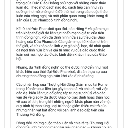
trọng của Đức Giáo Hoàng phù hợp với những cuộc thảo
luận đó. Theo một cách nào đó, cách tiếp cận như vậy
dường như mô phỏng chủ đề thứ hai trong các cuộc thảo
luận của công nghị, và một phần quan trọng khác trong di
sản của Đức Phanxicô: tính đồng nghị.
Kể từ khi Đức Phanxicô qua đời, các Hồng Y và giám mục
trên khắp thế giới đã liên tục nhấn mạnh giá trị của tiến
trình đồng nghị, vốn đã định hình nửa sau triều đại Giáo
hoàng của Đức Phanxicô. Các giám mục từ khắp nơi trên
thế giới, và từ khắp các lĩnh vực giáo hội học, đã nhất quán
ca ngợi tính hữu ích và giá trị mục vụ của các cuộc thảo
luận cởi mở, hợp tác ở các bình diện khác nhau của Giáo
hội.
Nhưng, dù “tính đồng nghị” có thể được nhớ đến như một
khẩu hiệu của thời đại Đức Phanxicô, di sản thực sự của
chương trình đồng nghị vẫn khó xác định rõ ràng.
Các phiên họp của Thượng Hội đồng Giám mục tại Rome
trong 10 năm qua liên tục gây tranh cãi và chia rẽ, với việc
các đại biểu liên tục cố gắng tập trung sự chú ý vào các
vấn đề về giáo lý đã được Giáo hội xác định hoặc thần học
về các bí tích, trong khi những người khác phàn nàn về một
quy trình bị thao túng, loại trừ hoặc giảm thiểu vai trò của
những nhân vật bất đồng với ban lãnh đạo cấp tiến của
Thượng Hội đồng.
Đồng thời, những cuộc thảo luận và chia rẽ tại Thượng Hội
đồng hầu như không mang lại giải pháp nào — không có lập