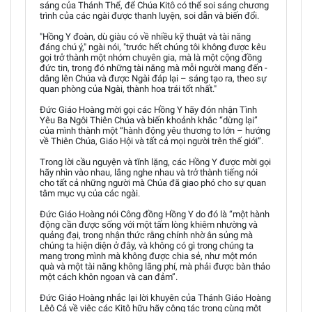
sáng của Thánh Thể, để Chúa Kitô có thể soi sáng chương
trình của các ngài được thanh luyện, soi dẫn và biến đổi.
"Hồng Y đoàn, dù giàu có về nhiều kỹ thuật và tài năng
đáng chú ý," ngài nói, "trước hết chúng tôi không được kêu
gọi trở thành một nhóm chuyên gia, mà là một cộng đồng
đức tin, trong đó những tài năng mà mỗi người mang đến -
dâng lên Chúa và được Ngài đáp lại – sáng tạo ra, theo sự
quan phòng của Ngài, thành hoa trái tốt nhất."
Đức Giáo Hoàng mời gọi các Hồng Y hãy đón nhận Tình
Yêu Ba Ngôi Thiên Chúa và biến khoảnh khắc “dừng lại”
của mình thành một “hành động yêu thương to lớn – hướng
về Thiên Chúa, Giáo Hội và tất cả mọi người trên thế giới”.
Trong lời cầu nguyện và tĩnh lặng, các Hồng Y được mời gọi
hãy nhìn vào nhau, lắng nghe nhau và trở thành tiếng nói
cho tất cả những người mà Chúa đã giao phó cho sự quan
tâm mục vụ của các ngài.
Đức Giáo Hoàng nói Công đồng Hồng Y do đó là “một hành
động cần được sống với một tấm lòng khiêm nhường và
quảng đại, trong nhận thức rằng chính nhờ ân sủng mà
chúng ta hiện diện ở đây, và không có gì trong chúng ta
mang trong mình mà không được chia sẻ, như một món
quà và một tài năng không lãng phí, mà phải được bàn thảo
một cách khôn ngoan và can đảm”.
Đức Giáo Hoàng nhắc lại lời khuyên của Thánh Giáo Hoàng
Lêô Cả về việc các Kitô hữu hãy cộng tác trong cùng một