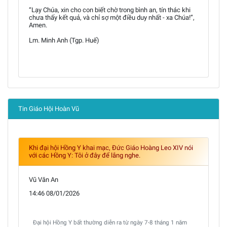
“Lạy Chúa, xin cho con biết chờ trong bình an, tín thác khi
chưa thấy kết quả, và chỉ sợ một điều duy nhất - xa Chúa!”,
Amen.
Lm. Minh Anh (Tgp. Huế)
Tin Giáo Hội Hoàn Vũ
Khi đại hội Hồng Y khai mạc, Đức Giáo Hoàng Leo XIV nói
với các Hồng Y: Tôi ở đây để lắng nghe.
Vũ Văn An
14:46 08/01/2026
Đại hội Hồng Y bất thường diễn ra từ ngày 7-8 tháng 1 năm