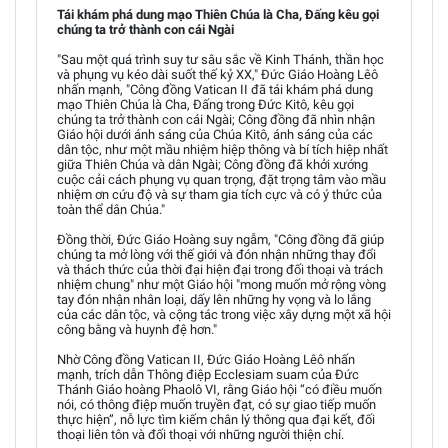
Tái khám phá dung mạo Thiên Chúa là Cha, Đấng kêu gọi
chúng ta trở thành con cái Ngài
"Sau một quá trình suy tư sâu sắc về Kinh Thánh, thần học
và phụng vụ kéo dài suốt thế kỷ XX," Đức Giáo Hoàng Lêô
nhấn mạnh, "Công đồng Vatican II đã tái khám phá dung
mạo Thiên Chúa là Cha, Đấng trong Đức Kitô, kêu gọi
chúng ta trở thành con cái Ngài; Công đồng đã nhìn nhận
Giáo hội dưới ánh sáng của Chúa Kitô, ánh sáng của các
dân tộc, như một mầu nhiệm hiệp thông và bí tích hiệp nhất
giữa Thiên Chúa và dân Ngài; Công đồng đã khởi xướng
cuộc cải cách phụng vụ quan trọng, đặt trọng tâm vào mầu
nhiệm ơn cứu độ và sự tham gia tích cực và có ý thức của
toàn thể dân Chúa."
Đồng thời, Đức Giáo Hoàng suy ngẫm, "Công đồng đã giúp
chúng ta mở lòng với thế giới và đón nhận những thay đổi
và thách thức của thời đại hiện đại trong đối thoại và trách
nhiệm chung" như một Giáo hội "mong muốn mở rộng vòng
tay đón nhận nhân loại, dấy lên những hy vọng và lo lắng
của các dân tộc, và cộng tác trong việc xây dựng một xã hội
công bằng và huynh đệ hơn."
Nhờ Công đồng Vatican II, Đức Giáo Hoàng Lêô nhấn
mạnh, trích dẫn Thông điệp Ecclesiam suam của Đức
Thánh Giáo hoàng Phaolô VI, rằng Giáo hội “có điều muốn
nói, có thông điệp muốn truyền đạt, có sự giao tiếp muốn
thực hiện”, nỗ lực tìm kiếm chân lý thông qua đại kết, đối
thoại liên tôn và đối thoại với những người thiện chí.