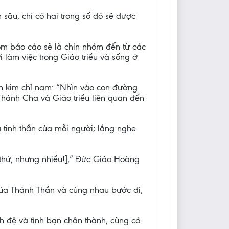
 sâu, chỉ có hai trong số đó sẽ được
m báo cáo sẽ là chín nhóm đến từ các
 làm việc trong Giáo triều và sống ở
àm kim chỉ nam: “Nhìn vào con đường
hánh Cha và Giáo triều liên quan đến
 tinh thần của mỗi người; lắng nghe
 thứ, nhưng nhiều!],” Đức Giáo Hoàng
húa Thánh Thần và cùng nhau bước đi,
h đệ và tình bạn chân thành, cũng có