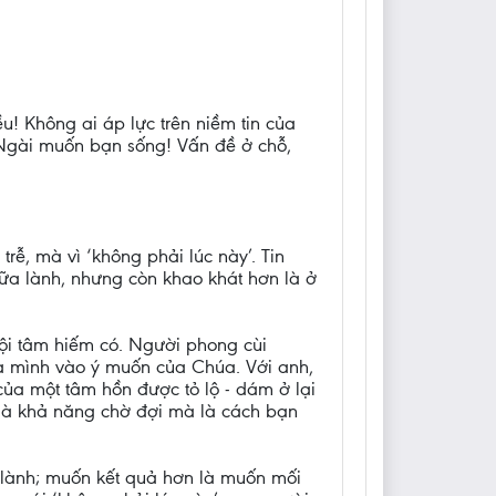
ều! Không ai áp lực trên niềm tin của
 Ngài muốn bạn sống! Vấn đề ở chỗ,
ễ, mà vì ‘không phải lúc này’. Tin
hữa lành, nhưng còn khao khát hơn là ở
nội tâm hiếm có. Người phong cùi
ủa mình vào ý muốn của Chúa. Với anh,
của một tâm hồn được tỏ lộ - dám ở lại
i là khả năng chờ đợi mà là cách bạn
lành; muốn kết quả hơn là muốn mối