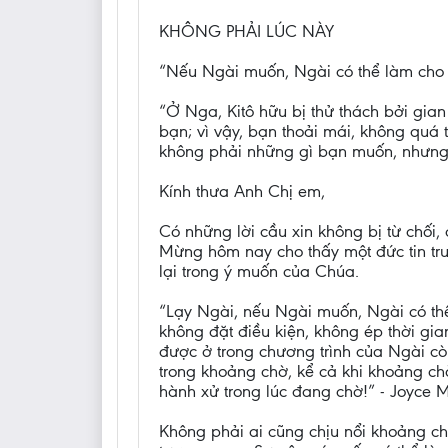
KHÔNG PHẢI LÚC NÀY
“Nếu Ngài muốn, Ngài có thể làm cho t
“Ở Nga, Kitô hữu bị thử thách bởi gian 
bạn; vì vậy, bạn thoải mái, không quá
không phải những gì bạn muốn, nhưng
Kính thưa Anh Chị em,
Có những lời cầu xin không bị từ chối,
Mừng hôm nay cho thấy một đức tin trư
lại trong ý muốn của Chúa.
“Lạy Ngài, nếu Ngài muốn, Ngài có thể
không đặt điều kiện, không ép thời gi
được ở trong chương trình của Ngài cò
trong khoảng chờ, kể cả khi khoảng ch
hành xử trong lúc đang chờ!” - Joyce M
Không phải ai cũng chịu nổi khoảng c