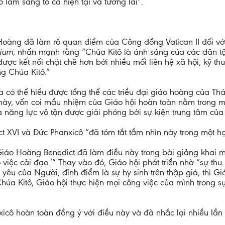
ó làm sáng tỏ cả hiện tại và tương lai”.
Hoàng đã làm rõ quan điểm của Công đồng Vatican II đối với
ium
, nhấn mạnh rằng “Chúa Kitô là ánh sáng của các dân t
ược kết nối chặt chẽ hơn bởi nhiều mối liên hệ xã hội, kỹ th
ng Chúa Kitô.”
 có thể hiểu được tổng thể các triều đại giáo hoàng của Thá
ày, vốn coi mầu nhiệm của Giáo hội hoàn toàn nằm trong m
 năng lực vô tận được giải phóng bởi sự kiện trung tâm của 
t XVI và Đức Phanxicô “đã tóm tắt tầm nhìn này trong một hạn
iáo Hoàng Benedict đã làm điều này trong bài giảng khai 
việc cải đạo.’” Thay vào đó, Giáo hội phát triển nhờ “sự thu 
yêu của Người, đỉnh điểm là sự hy sinh trên thập giá, thì 
húa Kitô, Giáo hội thực hiện mọi công việc của mình trong sự
cô hoàn toàn đồng ý với điều này và đã nhắc lại nhiều lần 