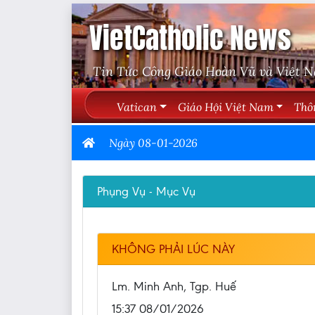
VietCatholic News
Tin Tức Công Giáo Hoàn Vũ và Việt 
Vatican
Giáo Hội Việt Nam
Thô
Ngày 08-01-2026
Phụng Vụ - Mục Vụ
KHÔNG PHẢI LÚC NÀY
Lm. Minh Anh, Tgp. Huế
15:37 08/01/2026