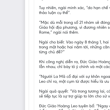
Tuy nhiên, ngài minh xác, “do hạn chế 
thảo luận cụ thể”.
“Mặc dù mỗi trong số 21 nhóm sẽ đóng
Giáo hội địa phương, vì đương nhiên sẽ
Rome,” ngài nói thêm.
Ngài cho biết: Vào ngày 8 tháng 1, ha
trong một hoặc hai năm tới, những câ
từng chủ đề?”
Khi công nghị diễn ra, Đức Giáo Hoàng
lẫn nhau; chỉ bày tỏ ý chính và một cá
“Người La Mã cổ đại với sự khôn ngoan
Leo chỉ ra, một cụm từ được hiểu là ưu
Ngài quả quyết: “Và trong tương lai,
sẽ tiếp tục là sự trợ giúp to lớn cho sứ
Đức Giáo Hoàng Leo tuyên bố: “Ngay cả