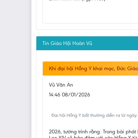
Tin Giáo Hội Hoàn Vũ
Khi đại hội Hồng Y khai mạc, Đức Giáo
Vũ Văn An
14:46 08/01/2026
Đại hội Hồng Y bất thường diễn ra từ ngà
2026, tường trình rằng: Trong bài phát
Leo XIV sẽ bảo đảm với các Hồng Y từ k