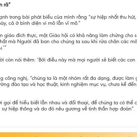
n rã”
trong bài phát biểu của mình rằng “sự hiệp nhất thu hút, sự
y, cả ở bình diện vi mô lẫn vĩ mô.”
yền giáo đích thực, một Giáo hội có khả năng làm chứng cho sứ
 nhất mà Người đã ban cho chúng ta sau khi rửa chân các m
.’”
còn nói thêm: ‘Bởi điều này mà mọi người sẽ biết các con 
ong công nghị, “chúng ta là một nhóm rất đa dạng, được làm 
đường đào tạo và học thuật, kinh nghiệm mục vụ, chưa kể đế
i gọi để hiểu biết lẫn nhau và đối thoại, để chúng ta có thể 
g sự hiệp thông và do đó nêu gương về tinh thần hợp đoàn”.