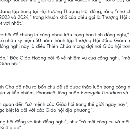
ang tập trung tại Hội trường Thượng Hội đồng, rằng “như c
3 và 2024,” trong khuôn khổ của điều gọi là Thượng Hội đ
 vời nhất.”
ơ hội để chúng ta cùng nhau trân trọng hơn tính đồng nghị,”
cô nhân kỷ niệm 50 năm thành lập Thượng Hội đồng Giám mụ
ồng nghị này là điều Thiên Chúa mong đợi nơi Giáo hội trong
n,” Đức Giáo Hoàng nói rõ về nhiệm vụ của công nghị, “mà p
Giáo hội.”
nh Cha đã nêu ra bốn chủ đề sẽ được thảo luận trong công n
ủa vị tiền nhiệm, Phanxicô: tông huấn
Evangelii Gaudium
và 
ên quan đến “sứ mệnh của Giáo hội trong thế giới ngày nay”, 
c biệt là đối với các Giáo hội địa phương”.
ượng hội đồng và tính đồng nghị”, như “cả một công cụ và mộ
itô giáo”.