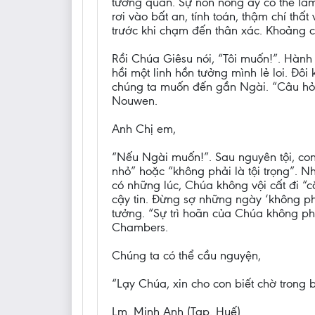
tương quan. Sự nôn nóng ấy có thể làm
rơi vào bất an, tính toán, thậm chí th
trước khi chạm đến thân xác. Khoảng ch
Rồi Chúa Giêsu nói, “Tôi muốn!”. Hàn
hồi một linh hồn tưởng mình lẻ loi. Đô
chúng ta muốn đến gần Ngài. “Câu hỏi 
Nouwen.
Anh Chị em,
“Nếu Ngài muốn!”. Sau nguyên tội, co
nhỏ” hoặc “không phải là tội trọng”. 
có những lúc, Chúa không vội cất đi “c
cậy tin. Đừng sợ những ngày ‘không ph
tưởng. “Sự trì hoãn của Chúa không ph
Chambers.
Chúng ta có thể cầu nguyện,
“Lạy Chúa, xin cho con biết chờ trong b
Lm. Minh Anh (Tgp. Huế)