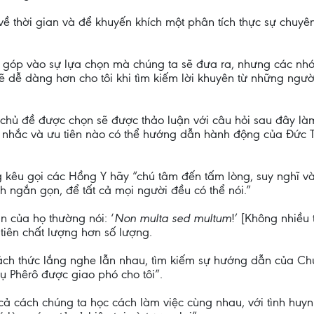
về thời gian và để khuyến khích một phân tích thực sự chuyên
 góp vào sự lựa chọn mà chúng ta sẽ đưa ra, nhưng các nhó
 dễ dàng hơn cho tôi khi tìm kiếm lời khuyên từ những người
i chủ đề được chọn sẽ được thảo luận với câu hỏi sau đây l
n nhắc và ưu tiên nào có thể hướng dẫn hành động của Đức T
 kêu gọi các Hồng Y hãy “chú tâm đến tấm lòng, suy nghĩ và
ch ngắn gọn, để tất cả mọi người đều có thể nói.”
 của họ thường nói: ‘
Non multa sed multum
!’ [Không nhiều
 tiên chất lượng hơn số lượng.
 cách thức lắng nghe lẫn nhau, tìm kiếm sự hướng dẫn của C
 vụ Phêrô được giao phó cho tôi”.
 cách chúng ta học cách làm việc cùng nhau, với tình huyn