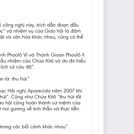
 công nghị này, trích dẫn đoạn đầu
ộc” và nhiệm vụ của Giáo hội là đảm
uật và văn hóa khác nhau, cũng có thể
nh Phaolô VI và Thánh Gioan Phaolô II
ầu nhiệm của Chúa Kitô và do đó hiểu
lịch sử cứu độ”.
 từ: thu hút.”
mạc Hội nghị Aparecida năm 2007 khi
hút”: Cũng như Chúa Kitô “thu hút tất
Giáo hội cũng hoàn thành sứ mệnh của
 noi gương về tinh thần và thực tiễn
trong các bối cảnh khác nhau”.