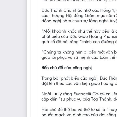
Đức Thánh Cha nhắc nhở các Hồng Y, đ
của Thượng Hội đồng Giám mục năm 202
đồng nghị hàm chứa sự lắng nghe tuyệt
“Mỗi khoảnh khắc như thế này đều là c
phát biểu của Đức Giáo Hoàng Phanxi
quá cố đã nói rằng “chính con đường đ
“Chúng ta không nên đi đến một văn bả
giúp tôi phục vụ sứ mệnh của toàn thể 
Bốn chủ đề của công nghị
Trong bài phát biểu của ngài, Đức Thá
đặt tên theo các văn kiện giáo hoàng c
Ngài lưu ý rằng
Evangelii Gaudium
li
cập đến “sự phục vụ của Tòa Thánh, đặ
Hai chủ đề thứ ba và thứ tư sẽ là “th
nguồn mạch và đỉnh cao của đời sống K