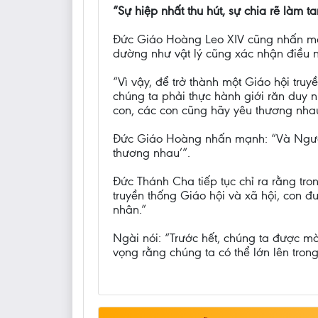
“Sự hiệp nhất thu hút, sự chia rẽ làm ta
Đức Giáo Hoàng Leo XIV cũng nhấn mạnh 
dường như vật lý cũng xác nhận điều nà
“Vì vậy, để trở thành một Giáo hội tru
chúng ta phải thực hành giới răn duy
con, các con cũng hãy yêu thương nhau
Đức Giáo Hoàng nhấn mạnh: “Và Người 
thương nhau’”.
Đức Thánh Cha tiếp tục chỉ ra rằng tr
truyền thống Giáo hội và xã hội, con 
nhân.”
Ngài nói: “Trước hết, chúng ta được mờ
vọng rằng chúng ta có thể lớn lên tron