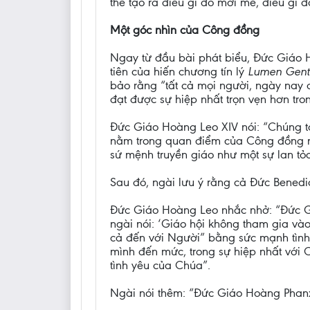
thể tạo ra điều gì đó mới mẻ, điều gì đ
Một góc nhìn của Công đồng
Ngay từ đầu bài phát biểu, Đức Giáo 
tiên của hiến chương tín lý
Lumen Gent
bảo rằng “tất cả mọi người, ngày nay đ
đạt được sự hiệp nhất trọn vẹn hơn tro
Đức Giáo Hoàng Leo XIV nói: “Chúng ta
nằm trong quan điểm của Công đồng n
sứ mệnh truyền giáo như một sự lan tỏa
Sau đó, ngài lưu ý rằng cả Đức Benedic
Đức Giáo Hoàng Leo nhắc nhở: “Đức G
ngài nói: ‘Giáo hội không tham gia vào 
cả đến với Người” bằng sức mạnh tình 
mình đến mức, trong sự hiệp nhất với C
tình yêu của Chúa”.
Ngài nói thêm: “Đức Giáo Hoàng Phanxi