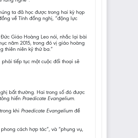
húng ta đã học được trong hai kỳ họp
ồng về Tính đồng nghị, “động lực
 Đức Giáo Hoàng Leo nói, nhắc lại bài
c năm 2015, trong đó vị giáo hoàng
 thiên niên kỷ thứ ba.”
hải tiếp tục một cuộc đối thoại sẽ
ghị bất thường. Hai trong số đó được
tông hiến
Praedicate Evangelium
.
trong khi
Praedicate Evangelium
đề
t phong cách hợp tác”, và “phụng vụ,