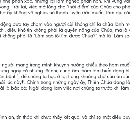
 nhẹ phần xác, nhưng lại làm nghèo phần hồn. Khi vùng vằng
ất vọng. Trái lại, việc mở lòng cho ‘thời điểm’ của Chúa cho 
ờ ấy không vô nghĩa; nó thanh luyện ước muốn, làm dịu cái t
h động đưa tay chạm vào người cùi không chỉ là chữa lành m
i khi, điều khó tin không phải là quyền năng của Chúa, mà 
không phải là ‘Làm sao tôi tìm được Chúa?’ mà là ‘Làm sao 
n người mang trong mình khuynh hướng chiều theo ham muốn; 
Nhưng ngay cả những tội nhẹ cũng âm thầm làm biến dạng hìn
ăn bệnh”, để chúng ta học ở lại trong khoảng chờ của ân sủ
ải lúc này!’. Chính trong những ngày ấy, Thiên Chúa đang l
ải là bác bỏ; Ngài đang làm việc nơi chúng ta trước khi làm
ình an, tín thác khi chưa thấy kết quả, và chỉ sợ một điều d