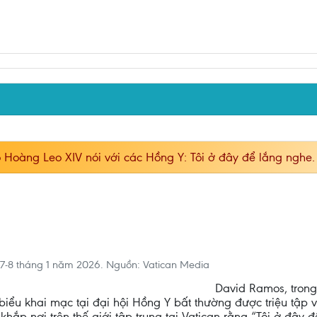
 Hoàng Leo XIV nói với các Hồng Y: Tôi ở đây để lắng nghe.
y 7-8 tháng 1 năm 2026. Nguồn: Vatican Media
David Ramos, trong
 biểu khai mạc tại đại hội Hồng Y bất thường được triệu tập
hắp nơi trên thế giới tập trung tại Vatican rằng “Tôi ở đây 