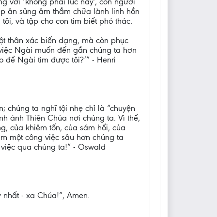
 với ‘không phải lúc này’, con người
phép ân sủng âm thầm chữa lành linh hồn
ôi, và tập cho con tim biết phó thác.
ột thân xác biến dạng, mà còn phục
là việc Ngài muốn đến gần chúng ta hơn
để Ngài tìm được tôi?’” - Henri
chúng ta nghĩ tội nhẹ chỉ là “chuyện
h ảnh Thiên Chúa nơi chúng ta. Vì thế,
ng, của khiêm tốn, của sám hối, của
àm một công việc sâu hơn chúng ta
 việc qua chúng ta!” - Oswald
uy nhất - xa Chúa!”, Amen.