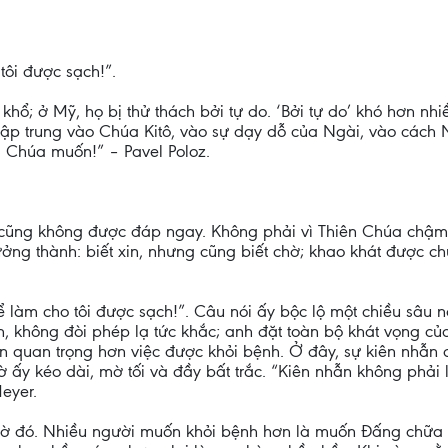
ôi được sạch!”.
khổ; ở Mỹ, họ bị thử thách bởi tự do. ‘Bởi tự do’ khó hơn nhi
 tập trung vào Chúa Kitô, vào sự dạy dỗ của Ngài, vào cách
 Chúa muốn!” – Pavel Poloz.
 cũng không được đáp ngay. Không phải vì Thiên Chúa chậm tr
ởng thành: biết xin, nhưng cũng biết chờ; khao khát được c
 làm cho tôi được sạch!”. Câu nói ấy bộc lộ một chiều sâu 
an, không đòi phép lạ tức khắc; anh đặt toàn bộ khát vọng c
n quan trọng hơn việc được khỏi bệnh. Ở đây, sự kiên nhẫn 
ờ ấy kéo dài, mờ tối và đầy bất trắc. “Kiên nhẫn không phả
eyer.
hờ đó. Nhiều người muốn khỏi bệnh hơn là muốn Đấng chữa 