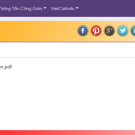
Thông Tấn Công Giáo
VietCatholic
n.pdf