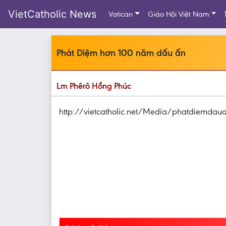
VietCatholic News
Vatican
Giáo Hội Việt Nam
Phát Diệm hơn 100 năm dấu ấn
Lm Phêrô Hồng Phúc
http://vietcatholic.net/Media/phatdiemdaua