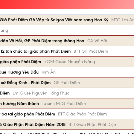
iá Phát Diệm Gò Vấp từ Saigon Việt nam sang Hoa Kỳ
MTG Los An
Cung
 dân Vô Hốt, GP Phát Diệm trong tháng Hoa
GX Vô Hốt
 12 tân chức tại giáo phận Phát Diệm
BTT GP Phát Diệm
giáo phận Phát Diệm
+GM Giuse Nguyễn Năng
 Quê Hương Yêu Dấu
Kim Ân
ò xứ Đồng Đinh - Phát Diệm
GP Phát Diệm
 Diệm
Lm Giuse Nguyễn Hồng Phúc
nh hương Năm thánh
Tu sinh MTG Phát Diệm
ứ ba tại giáo phận Phát Diệm
BTT.Giáo Phận Phát Diệm
Trẻ Giáo Phận Phát Diệm Năm 2018
BTT.Giáo Phận Phát Diệm