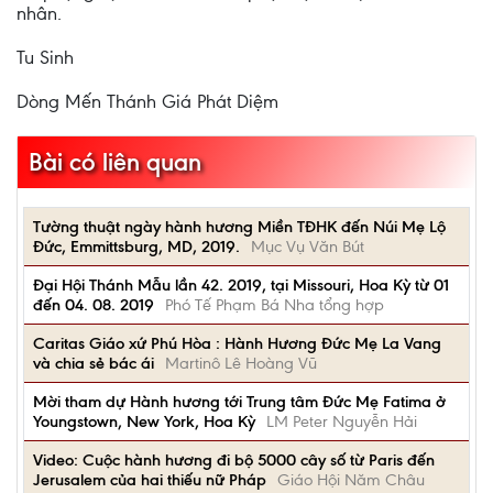
nhân.
Tu Sinh
Dòng Mến Thánh Giá Phát Diệm
Bài có liên quan
Tường thuật ngày hành hương Miền TĐHK đến Núi Mẹ Lộ
Đức, Emmittsburg, MD, 2019.
Mục Vụ Văn Bút
Đại Hội Thánh Mẫu lần 42. 2019, tại Missouri, Hoa Kỳ từ 01
đến 04. 08. 2019
Phó Tế Phạm Bá Nha tổng hợp
Caritas Giáo xứ Phú Hòa : Hành Hương Đức Mẹ La Vang
và chia sẻ bác ái
Martinô Lê Hoàng Vũ
Mời tham dự Hành hương tới Trung tâm Đức Mẹ Fatima ở
Youngstown, New York, Hoa Kỳ
LM Peter Nguyễn Hải
Video: Cuộc hành hương đi bộ 5000 cây số từ Paris đến
Jerusalem của hai thiếu nữ Pháp
Giáo Hội Năm Châu