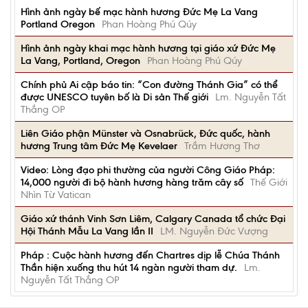
Hình ảnh ngày bế mạc hành hương Đức Mẹ La Vang
Portland Oregon
Phan Hoàng Phú Qúy
Hình ảnh ngày khai mạc hành hương tại giáo xứ Đức Mẹ
La Vang, Portland, Oregon
Phan Hoàng Phú Qúy
Chính phủ Ai cập báo tin: “Con đường Thánh Gia” có thể
được UNESCO tuyên bố là Di sản Thế giới
Lm. Nguyễn Tất
Thắng OP
Liên Giáo phận Münster và Osnabrück, Đức quốc, hành
hương Trung tâm Đức Mẹ Kevelaer
Trầm Hương Thơ
Video: Lòng đạo phi thường của người Công Giáo Pháp:
14,000 người đi bộ hành hương hàng trăm cây số
Thế Giới
Nhìn Từ Vatican
Giáo xứ thánh Vinh Sơn Liêm, Calgary Canada tổ chức Đại
Hội Thánh Mẫu La Vang lần II
LM. Nguyễn Đức Vượng
Pháp : Cuộc hành hương đến Chartres dịp lễ Chúa Thánh
Thần hiện xuống thu hút 14 ngàn người tham dự.
Lm.
Nguyễn Tất Thắng OP