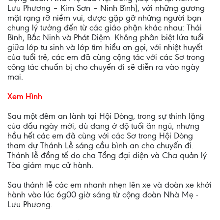
Lưu Phương – Kim Sơn – Ninh Bình), với những gương
mặt rạng rỡ niềm vui, được gặp gỡ những người bạn
chung lý tưởng đến từ các giáo phận khác nhau: Thái
Bình, Bắc Ninh và Phát Diệm. Không phân biệt lứa tuổi
giữa lớp tu sinh và lớp tìm hiểu ơn gọi, với nhiệt huyết
của tuổi trẻ, các em đã cùng cộng tác với các Sơ trong
công tác chuẩn bị cho chuyến đi sẽ diễn ra vào ngày
mai.
Xem Hình
Sau một đêm an lành tại Hội Dòng, trong sự thinh lặng
của đầu ngày mới, dù đang ở độ tuổi ăn ngủ, nhưng
hầu hết các em đã cùng với các Sơ trong Hội Dòng
tham dự Thánh Lễ sáng cầu bình an cho chuyến đi.
Thánh lễ đồng tế do cha Tổng đại diện và Cha quản lý
Tòa giám mục cử hành.
Sau thánh lễ các em nhanh nhẹn lên xe và đoàn xe khởi
hành vào lúc 6g00 giờ sáng từ cộng đoàn Nhà Mẹ -
Lưu Phương.