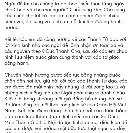
Ngài để lại cho chúng ta bài học “hiến thân từng ngày
cho Chúa và cho mọi người.” Cuối cùng Đức Cha cũng
cầu chúc cho tất cả các em cảm nghiệm được nhiều
niềm vui, ân sủng và bình an mỗi khi lên đường hành
hương.
Kết lễ, các em đã cùng hướng về các Thánh Tử đạo với
lời kinh kính nhớ các ngài để lãnh nhận ơn toàn xá và
cầu nguyện theo ý Đức Thánh Cha, sau đó các em chụp
hình lưu niệm trước gian cung thánh với các sơ giáo
đồng hành.
Chuyến hành hương được tiếp tục bằng những bước
chân đến nơi lưu giữ hài cốt của các Thánh Tử đạo, các
em được tận mắt nhìn thấy những kỉ vật trong lao tù và
những xích xiềng mà các Ngài phải chịu vì danh Chúa
Kitô. Chỉ trong khoảng một giờ đồng hồ nhưng thật sự
đã làm sống lại một thời trong lịch sử của Giáo Hội Việt
Nam. Kết thúc điểm dừng chân thứ nhất của đoàn bằng
bữa cơm trưa thấm đượm tình mến mà các Sơ Dòng
Mến Thánh Giá Hà Nội đã tận tình tạo mọi điều kiện để
các em được vui hưởng một bữa trưa thật ngon và đầy