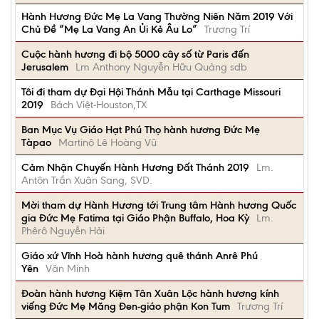
Hành Hương Đức Mẹ La Vang Thường Niên Năm 2019 Với
Chủ Đề “Mẹ La Vang An Ủi Kẻ Âu Lo”
Trương Trí
Cuộc hành hương đi bộ 5000 cây số từ Paris đến
Jerusalem
Lm Anthony Nguyễn Hữu Quảng sdb
Tôi đi tham dự Đại Hội Thánh Mẫu tại Carthage Missouri
2019
Bách Việt-Houston,TX
Ban Mục Vụ Giáo Hạt Phú Thọ hành hương Đức Mẹ
Tàpao
Martinô Lê Hoàng Vũ
Cảm Nhận Chuyến Hành Hương Đất Thánh 2019
Lm.
Antôn Trần Xuân Sang, SVD.
Mời tham dự Hành Hương tới Trung tâm Hành hương Quốc
gia Đức Mẹ Fatima tại Giáo Phận Buffalo, Hoa Kỳ
Lm.
Phêrô Nguyễn Hải
Giáo xứ Vĩnh Hoà hành hương quê thánh Anrê Phú
Yên
Văn Minh
Đoàn hành hương Kiệm Tân Xuân Lộc hành hương kính
viếng Đức Mẹ Măng Đen-giáo phận Kon Tum
Trương Trí