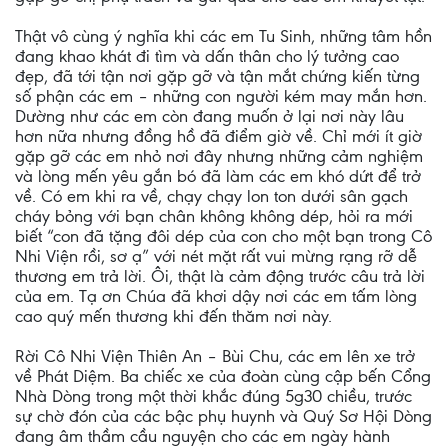
Thật vô cùng ý nghĩa khi các em Tu Sinh, những tâm hồn
đang khao khát đi tìm và dấn thân cho lý tưởng cao
đẹp, đã tới tận nơi gặp gỡ và tận mắt chứng kiến từng
số phận các em – những con người kém may mắn hơn.
Dường như các em còn đang muốn ở lại nơi này lâu
hơn nữa nhưng đồng hồ đã điểm giờ về. Chỉ mới ít giờ
gặp gỡ các em nhỏ nơi đây nhưng những cảm nghiệm
và lòng mến yêu gắn bó đã làm các em khó dứt để trở
về. Có em khi ra về, chạy chạy lon ton dưới sân gạch
cháy bỏng với bạn chân không không dép, hỏi ra mới
biết “con đã tặng đôi dép của con cho một bạn trong Cô
Nhi Viện rồi, sơ ạ” với nét mặt rất vui mừng rạng rỡ dễ
thương em trả lời. Ôi, thật là cảm động trước câu trả lời
của em. Tạ ơn Chúa đã khơi dậy nơi các em tấm lòng
cao quý mến thương khi đến thăm nơi này.
Rời Cô Nhi Viện Thiên An – Bùi Chu, các em lên xe trở
về Phát Diệm. Ba chiếc xe của đoàn cùng cập bến Cổng
Nhà Dòng trong một thời khắc đúng 5g30 chiều, trước
sự chờ đón của các bậc phụ huynh và Quý Sơ Hội Dòng
đang âm thầm cầu nguyện cho các em ngày hành