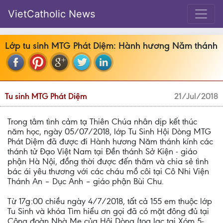
VietCatholic News
Lớp tu sinh MTG Phát Diệm: Hành hương Năm thánh
Tu sinh MTG Phát Diệm
21/Jul/2018
Trong tâm tình cảm tạ Thiên Chúa nhân dịp kết thúc
năm học, ngày 05/07/2018, lớp Tu Sinh Hội Dòng MTG
Phát Diệm đã được đi Hành hương Năm thánh kính các
thánh tử Đạo Việt Nam tại Đền thánh Sở Kiện - giáo
phận Hà Nội, đồng thời được đến thăm và chia sẻ tình
bác ái yêu thương với các cháu mồ côi tại Cô Nhi Viện
Thánh An – Dục Anh – giáo phận Bùi Chu.
Từ 17g:00 chiều ngày 4/7/2018, tất cả 155 em thuộc lớp
Tu Sinh và khóa Tìm hiểu ơn gọi đã có mặt đông đủ tại
Cộng đoàn Nhà Mẹ của Hội Dòng (toạ lạc tại Xóm 5-