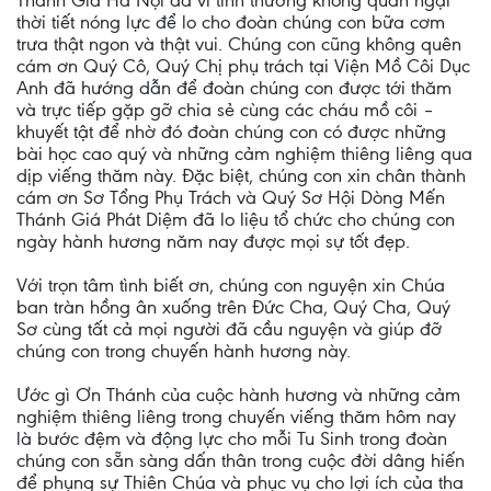
Thánh Gía Hà Nội đã vì tình thương không quản ngại
thời tiết nóng lực để lo cho đoàn chúng con bữa cơm
trưa thật ngon và thật vui. Chúng con cũng không quên
cám ơn Quý Cô, Quý Chị phụ trách tại Viện Mồ Côi Dục
Anh đã hướng dẫn để đoàn chúng con được tới thăm
và trực tiếp gặp gỡ chia sẻ cùng các cháu mồ côi –
khuyết tật để nhờ đó đoàn chúng con có được những
bài học cao quý và những cảm nghiệm thiêng liêng qua
dịp viếng thăm này. Đặc biệt, chúng con xin chân thành
cám ơn Sơ Tổng Phụ Trách và Quý Sơ Hội Dòng Mến
Thánh Giá Phát Diệm đã lo liệu tổ chức cho chúng con
ngày hành hương năm nay được mọi sự tốt đẹp.
Với trọn tâm tình biết ơn, chúng con nguyện xin Chúa
ban tràn hồng ân xuống trên Đức Cha, Quý Cha, Quý
Sơ cùng tất cả mọi người đã cầu nguyện và giúp đỡ
chúng con trong chuyến hành hương này.
Ước gì Ơn Thánh của cuộc hành hương và những cảm
nghiệm thiêng liêng trong chuyến viếng thăm hôm nay
là bước đệm và động lực cho mỗi Tu Sinh trong đoàn
chúng con sẵn sàng dấn thân trong cuộc đời dâng hiến
để phụng sự Thiên Chúa và phục vụ cho lợi ích của tha