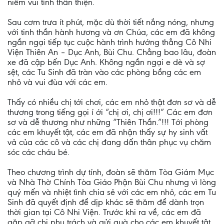
niềm vui tình thân thiện.
Sau cơm trưa ít phút, mặc dù thời tiết nắng nóng, nhưng
với tinh thần hành hương và ơn Chúa, các em đã không
ngần ngại tiếp tục cuộc hành trình hướng thẳng Cô Nhi
Viện Thiên An – Dục Anh, Bùi Chu. Chẳng bao lâu, đoàn
xe đã cập bến Dục Anh. Không ngần ngại e dè và sợ
sệt, các Tu Sinh đã tràn vào các phòng bồng các em
nhỏ và vui đùa với các em.
Thấy có nhiều chị tới chơi, các em nhỏ thật đơn sơ và dễ
thương trong tiếng gọi í ới “chị ơi, chị ơi!!!” Các em đơn
sơ và dễ thương như những “Thiên Thần.”!!! Tới phòng
các em khuyết tật, các em đã nhận thấy sự hy sinh vất
vả của các cô và các chị đang dấn thân phục vụ chăm
sóc các cháu bé.
Theo chương trình dự tính, đoàn sẽ thăm Tòa Giám Mục
và Nhà Thờ Chính Tòa Giáo Phận Bùi Chu nhưng vì lòng
quý mến và nhiệt tình chia sẻ với các em nhỏ, các em Tu
Sinh đã quyết định để dịp khác sẽ thăm để dành trọn
thời gian tại Cô Nhi Viện. Trước khi ra về, các em đã
gặp gỡ chị phụ trách và gửi quà cho các em khuyết tật.