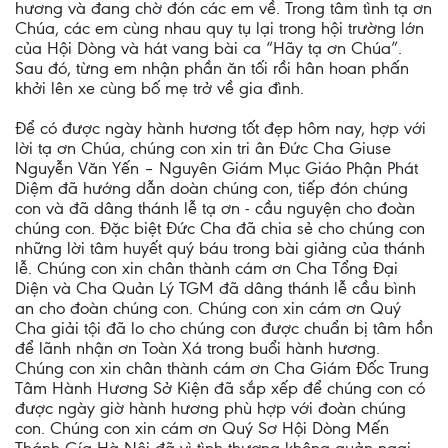
hương và đang chờ đón các em về. Trong tâm tình tạ ơn
Chúa, các em cùng nhau quy tụ lại trong hội trường lớn
của Hội Dòng và hát vang bài ca “Hãy tạ ơn Chúa”.
Sau đó, từng em nhận phần ăn tối rồi hân hoan phấn
khởi lên xe cùng bố mẹ trở về gia đình.
Để có được ngày hành hương tốt đẹp hôm nay, hợp với
lời tạ ơn Chúa, chúng con xin tri ân Đức Cha Giuse
Nguyễn Văn Yến – Nguyên Giám Mục Giáo Phận Phát
Diệm đã hướng dẫn doàn chúng con, tiếp đón chúng
con và đã dâng thánh lễ tạ ơn - cầu nguyện cho đoàn
chúng con. Đặc biệt Đức Cha đã chia sẻ cho chúng con
những lời tâm huyết quý báu trong bài giảng của thánh
lễ. Chúng con xin chân thành cám ơn Cha Tổng Đại
Diện và Cha Quản Lý TGM đã dâng thánh lễ cầu bình
an cho đoàn chúng con. Chúng con xin cám ơn Quý
Cha giải tội đã lo cho chúng con được chuẩn bị tâm hồn
để lãnh nhận ơn Toàn Xá trong buổi hành hương.
Chúng con xin chân thành cám ơn Cha Giám Đốc Trung
Tâm Hành Hương Sở Kiện đã sắp xếp để chúng con có
được ngày giờ hành hương phù hợp với đoàn chúng
con. Chúng con xin cám ơn Quý Sơ Hội Dòng Mến