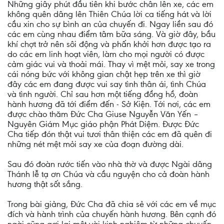
Những giây phút đầu tiên khi bước chân lên xe, các em
không quên dâng lên Thiên Chúa lời ca tiếng hát và lời
cầu xin cho sự bình an của chuyến đi. Ngay liền sau đó
các em cùng nhau điểm tâm bữa sáng. Và giờ đây, bầu
khí chợt trở nên sôi động và phấn khởi hơn được tạo ra
do các em linh hoạt viên, làm cho mọi người có được
cảm giác vui và thoải mái. Thay vì mệt mỏi, say xe trong
cái nóng bức với không gian chật hẹp trên xe thì giờ
đây các em đang được vui say tình thân ái, tình Chúa
và tình người. Chỉ sau hơn một tiếng đồng hồ, đoàn
hành hương đã tới điểm đến - Sở Kiện. Tới nơi, các em
được chào thăm Đức Cha Giuse Nguyễn Văn Yến –
Nguyên Giám Mục giáo phận Phát Diệm. Được Đức
Cha tiếp đón thật vui tươi thân thiện các em đã quên đi
những nét mệt mỏi say xe của đoạn đường dài.
Sau đó đoàn rước tiến vào nhà thờ và được Ngài dâng
Thánh lễ tạ ơn Chúa và cầu nguyện cho cả đoàn hành
hương thật sốt sắng.
Trong bài giảng, Đức Cha đã chia sẻ với các em về mục
đích và hành trình của chuyến hành hương. Bên cạnh đó