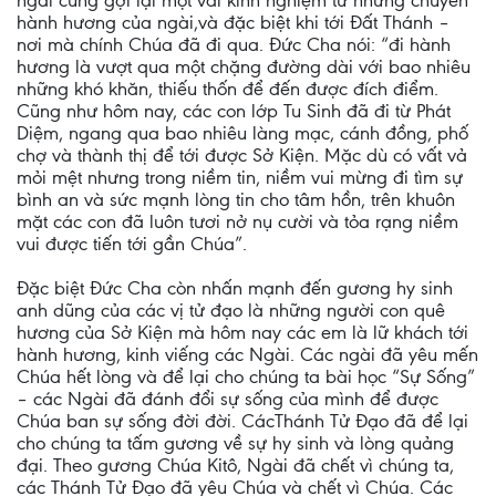
ngài cũng gợi lại một vài kinh nghiệm từ những chuyến
hành hương của ngài,và đặc biệt khi tới Đất Thánh –
nơi mà chính Chúa đã đi qua. Đức Cha nói: “đi hành
hương là vượt qua một chặng đường dài với bao nhiêu
những khó khăn, thiếu thốn để đến được đích điểm.
Cũng như hôm nay, các con lớp Tu Sinh đã đi từ Phát
Diệm, ngang qua bao nhiêu làng mạc, cánh đồng, phố
chợ và thành thị để tới được Sở Kiện. Mặc dù có vất vả
mỏi mệt nhưng trong niềm tin, niềm vui mừng đi tìm sự
bình an và sức mạnh lòng tin cho tâm hồn, trên khuôn
mặt các con đã luôn tươi nở nụ cười và tỏa rạng niềm
vui được tiến tới gần Chúa”.
Đặc biệt Đức Cha còn nhấn mạnh đến gương hy sinh
anh dũng của các vị tử đạo là những người con quê
hương của Sở Kiện mà hôm nay các em là lữ khách tới
hành hương, kinh viếng các Ngài. Các ngài đã yêu mến
Chúa hết lòng và để lại cho chúng ta bài học “Sự Sống”
– các Ngài đã đánh đổi sự sống của mình để được
Chúa ban sự sống đời đời. CácThánh Tử Đạo đã để lại
cho chúng ta tấm gương về sự hy sinh và lòng quảng
đại. Theo gương Chúa Kitô, Ngài đã chết vì chúng ta,
các Thánh Tử Đạo đã yêu Chúa và chết vì Chúa. Các