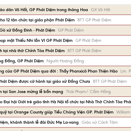
iáo dân Vô Hốt, GP Phát Diệm trong tháng Hoa
GX Vô Hốt
cho 12 tân chức tại giáo phận Phát Diệm
BTT GP Phát Diệm
i Gò xứ Đồng Đinh - Phát Diệm
GP Phát Diệm
 họp mặt Thiếu Nhi lần VI GP Phát Diệm
GP Phát Diệm
 tại nhà thờ Chính Tòa Phát Diệm
BTT GP Phát Diệm
ng Đồng, GP Phát Diệm
Người Hoàng Đồng
ùng của GP Phát Diệm qua đời : Thầy Phanxicô Phan Thiện Hảo
Lm. 
Phát Diệm được cử hành tại giáo xứ Đồng Chưa
BTT GP Phát Diệm
m tại San Jose mừng lễ bổn mạng
Thái Phạm/ Cẩm Hồng
 Đại hội Giới trẻ giáo tỉnh Hà Nội tổ chức tại Nhà Thờ Chính Tòa Ph
y quỹ tại Orange County giúp Tiểu Chủng Viện GP. Phát Diệm
Willia
iệm, khánh thành lễ đài Đức Mẹ La-vang
Giáo xứ Cách Tâm