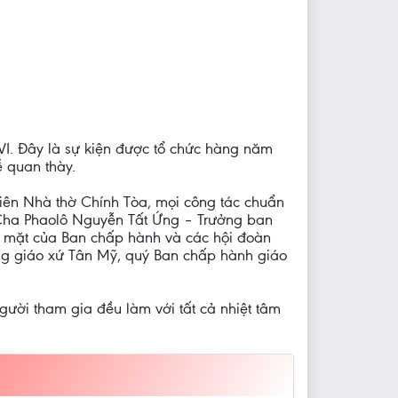
VI. Đây là sự kiện được tổ chức hàng năm
 quan thày.
iên Nhà thờ Chính Tòa, mọi công tác chuẩn
à Cha Phaolô Nguyễn Tất Ứng – Trưởng ban
óp mặt của Ban chấp hành và các hội đoàn
ởng giáo xứ Tân Mỹ, quý Ban chấp hành giáo
gười tham gia đều làm với tất cả nhiệt tâm