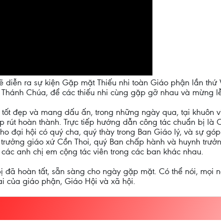
ẽ diễn ra sự kiện Gặp mặt Thiếu nhi toàn Giáo phận lần thứ 
 Thánh Chúa, để các thiếu nhi cùng gặp gỡ nhau và mừng lễ
tốt đẹp và mang dấu ấn, trong những ngày qua, tại khuôn v
ấp rút hoàn thành. Trực tiếp hướng dẫn công tác chuẩn bị l
ho đại hội có quý cha, quý thày trong Ban Giáo lý, và sự g
 trưởng giáo xứ Cồn Thoi, quý Ban chấp hành và huynh trư
à các anh chị em cộng tác viên trong các ban khác nhau.
 đã hoàn tất, sẵn sàng cho ngày gặp mặt. Có thể nói, mọi n
i của giáo phận, Giáo Hội và xã hội.