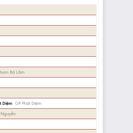
Phạm Bá Lãm
át Diệm
GP Phát Diệm
m Nguyễn