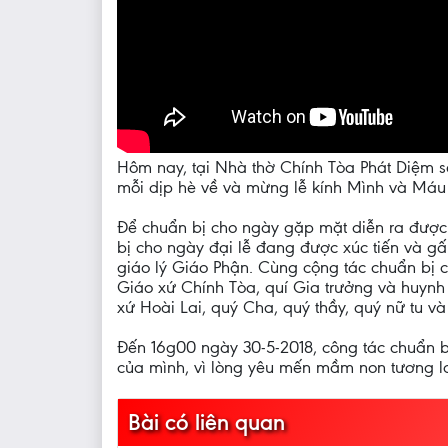
Hôm nay, tại Nhà thờ Chính Tòa Phát Diệm s
mỗi dịp hè về và mừng lễ kính Mình và Máu
Để chuẩn bị cho ngày gặp mặt diễn ra được 
bị cho ngày đại lễ đang được xúc tiến và g
giáo lý Giáo Phận. Cùng cộng tác chuẩn bị c
Giáo xứ Chính Tòa, quí Gia trưởng và huynh
xứ Hoài Lai, quý Cha, quý thầy, quý nữ tu v
Đến 16g00 ngày 30-5-2018, công tác chuẩn bị
của mình, vì lòng yêu mến mầm non tương la
Bài có liên quan