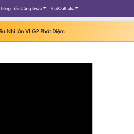
Thông Tấn Công Giáo
VietCatholic
ếu Nhi lần VI GP Phát Diệm