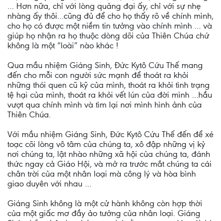
… Hơn nữa, chỉ với lòng quảng đại ấy, chỉ với sự nhẹ
nhàng ấy thôi…cũng đủ để cho họ thấy rõ về chính mình,
cho họ có được một niềm tin tưởng vào chính mình … và
giúp họ nhận ra họ thuộc dòng dõi của Thiên Chúa chứ
không là một “loài” nào khác !
Qua mầu nhiệm Giáng Sinh, Đức Kytô Cứu Thế mang
đến cho mỗi con người sức mạnh để thoát ra khỏi
những thói quen cũ kỹ của mình, thoát ra khỏi tình trạng
tệ hại của mình, thoát ra khỏi vết lún của đời mình …hầu
vượt qua chính mình và tìm lại nơi mình hình ảnh của
Thiên Chúa.
Với mầu nhiệm Giáng Sinh, Đức Kytô Cứu Thế đến để xé
toạc cõi lòng vô tâm của chúng ta, xô đập những vị kỷ
nơi chúng ta, lật nhào những xã hội của chúng ta, đánh
thức ngay cả Giáo Hội, và mở ra trước mắt chúng ta cái
chân trời của một nhân loại mà công lý và hòa bình
giao duyên với nhau …
Giáng Sinh không là một cử hành không còn hợp thời
của một giấc mơ đầy ảo tưởng của nhân loại. Giáng