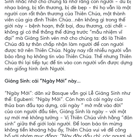
Sinh nhắc nhở cho chúng ta nhớ rằng con người – dù bị
nhạo báng, bị tổn thương, bị đè bẹp – thì họ vẫn là một
người con rất thân thương của Thiên Chúa, một thành
viên của gia đình Thiên Chúa…nên không gì trong thế
giới này – bệnh hoạn, thất bại, đau thương, cái chết –
không gì có thể thắng thế đứng trước “mầu nhiệm vĩ
đại” mà Giáng Sinh vén mở cho chúng ta: đó là Thiên
Chúa đã tự thân chấp nhận làm người để con người
được trở nên Thiên Chúa. Ngày nay rất nhiều người vẫn
bảo rằng họ không tin vào Thiên Chúa. Thế nhưng Thiên
Chúa thì lại tiếp tục để tin vào con người vốn được dựng
nên giống hình ảnh Người.
Giáng Sinh: cái “Ngày Mới” này…
“Ngày Mới”: dân xứ Basque vẫn gọi Lễ Giáng Sinh như
thế: Eguberri: “Ngày Mới”. Còn hơn cả cái ngày của
thủa ban đầu tạo dựng, cái ngày “ mở mắt vào đời”
của con người đầu tiên, Giáng Sinh là ngày – với một
sự mới mẻ không tưởng – Vị Thiên Chúa vĩnh hằng “đản
sinh” giữa thế giới loài người. Để loan báo tin mừng
không tiền khoáng hậu ấy, Thiên Chúa vui vẻ để công
bố với nhóm mục đồng: “Này đây dấu chỉ: các ngươi sẽ