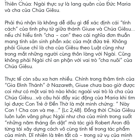
Thiên Chúa: Ngài thực sự là lang quân của Đức Maria
và cha của Chúa Giêsu.
Phải thú nhận là không dễ dầu gì để xác định cái “tính
cách” của tình phụ tử giữa thánh Giuse và Chúa Giêsu…
nếu chỉ hiểu tình “cha – con” theo cái nghĩa đơn thuần
mang tính sản sinh phần xác của một đứa trẻ. Không
phải Giuse chỉ là cha của Giêsu theo Luật cũng như
trong mắt những người cùng thôn làng với Ngài. Cũng
không phải Ngài chỉ an phận với vai trò “cha nuôi” của
Chúa Giêsu.
Thực tế còn sâu xa hơn nhiều. Chính trong thâm tình của
“Gia Đình Thánh” ở Nazareth, Giuse chưa bao giờ được
coi như có một vai trò nào khác ngoài vai trò là cha của
Chúa Giêsu…và câu hỏi đầy xúc động của Maria khi tìm
lại được Con Trẻ ở Đền Thờ là một minh chứng: “ Này
Con ! Cha con và mẹ…” (Lc 2,48). Đồng thời Chúa Giêsu
luôn luôn vâng phục Ngài như cha của mình trong suốt
“những năm tháng ẩn dật” mà tác giả Robert Aron đã
từng tái xây dựng cách vô cùng tinh tế trong tác phẩm
của mình. Dĩ nhiên là trên tất cả – trong sứ vụ của mình