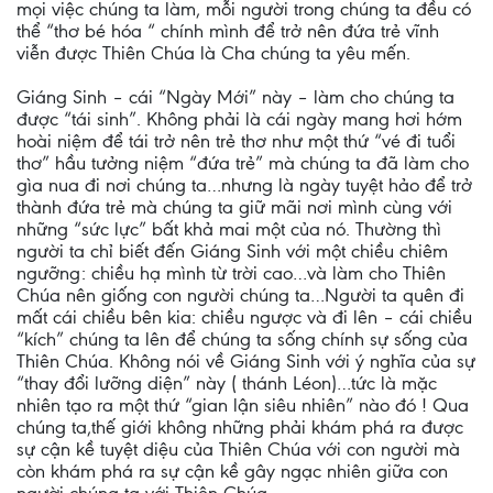
mọi việc chúng ta làm, mỗi người trong chúng ta đều có
thể “thơ bé hóa “ chính mình để trở nên đứa trẻ vĩnh
viễn được Thiên Chúa là Cha chúng ta yêu mến.
Giáng Sinh – cái “Ngày Mới” này – làm cho chúng ta
được “tái sinh”. Không phải là cái ngày mang hơi hớm
hoài niệm để tái trở nên trẻ thơ như một thứ “vé đi tuổi
thơ” hầu tưởng niệm “đứa trẻ” mà chúng ta đã làm cho
gìa nua đi nơi chúng ta…nhưng là ngày tuyệt hảo để trở
thành đứa trẻ mà chúng ta giữ mãi nơi mình cùng với
những “sức lực” bất khả mai một của nó. Thường thì
người ta chỉ biết đến Giáng Sinh với một chiều chiêm
ngưỡng: chiều hạ mình từ trời cao…và làm cho Thiên
Chúa nên giống con người chúng ta…Người ta quên đi
mất cái chiều bên kia: chiều ngược và đi lên – cái chiều
“kích” chúng ta lên để chúng ta sống chính sự sống của
Thiên Chúa. Không nói về Giáng Sinh với ý nghĩa của sự
“thay đổi lưỡng diện” này ( thánh Léon)…tức là mặc
nhiên tạo ra một thứ “gian lận siêu nhiên” nào đó ! Qua
chúng ta,thế giới không những phải khám phá ra được
sự cận kề tuyệt diệu của Thiên Chúa với con người mà
còn khám phá ra sự cận kề gây ngạc nhiên giữa con