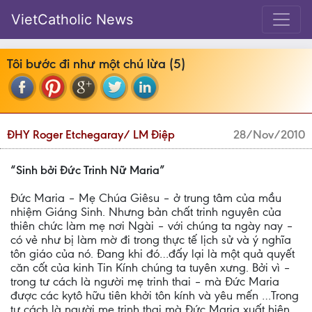
VietCatholic News
Tôi bước đi như một chú lừa (5)
ĐHY Roger Etchegaray/ LM Điệp
28/Nov/2010
“Sinh bởi Đức Trinh Nữ Maria”
Đức Maria – Mẹ Chúa Giêsu – ở trung tâm của mầu
nhiệm Giáng Sinh. Nhưng bản chất trinh nguyên của
thiên chức làm mẹ nơi Ngài – với chúng ta ngày nay –
có vẻ như bị làm mờ đi trong thực tế lịch sử và ý nghĩa
tôn giáo của nó. Đang khi đó…đấy lại là một quả quyết
căn cốt của kinh Tin Kính chúng ta tuyên xưng. Bởi vì –
trong tư cách là người mẹ trinh thai – mà Đức Maria
được các kytô hữu tiên khởi tôn kính và yêu mến …Trong
tư cách là người mẹ trinh thai mà Đức Maria xuất hiện