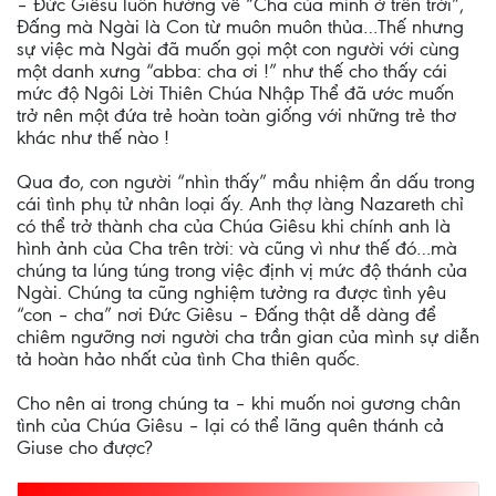
– Đức Giêsu luôn hướng về “Cha của mình ở trên trời”,
Đấng mà Ngài là Con từ muôn muôn thủa…Thế nhưng
sự việc mà Ngài đã muốn gọi một con người với cùng
một danh xưng “abba: cha ơi !” như thế cho thấy cái
mức độ Ngôi Lời Thiên Chúa Nhập Thể đã ước muốn
trở nên một đứa trẻ hoàn toàn giống với những trẻ thơ
khác như thế nào !
Qua đo, con người “nhìn thấy” mầu nhiệm ẩn dấu trong
cái tình phụ tử nhân loại ấy. Anh thợ làng Nazareth chỉ
có thể trở thành cha của Chúa Giêsu khi chính anh là
hình ảnh của Cha trên trời: và cũng vì như thế đó…mà
chúng ta lúng túng trong việc định vị mức độ thánh của
Ngài. Chúng ta cũng nghiệm tưởng ra được tình yêu
“con – cha” nơi Đức Giêsu – Đấng thật dễ dàng để
chiêm ngưỡng nơi người cha trần gian của mình sự diễn
tả hoàn hảo nhất của tình Cha thiên quốc.
Cho nên ai trong chúng ta – khi muốn noi gương chân
tình của Chúa Giêsu – lại có thể lãng quên thánh cả
Giuse cho được?