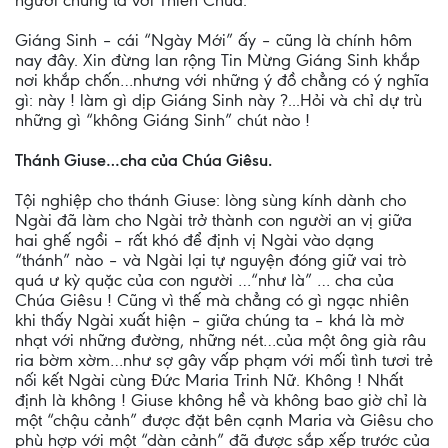
người chúng ta với Thiên Chúa.
Giáng Sinh – cái “Ngày Mới” ấy – cũng là chính hôm
nay đây. Xin đừng lan rộng Tin Mừng Giáng Sinh khắp
nơi khắp chốn…nhưng với những ý đồ chẳng có ý nghĩa
gì: này ! làm gì dịp Giáng Sinh này ?...Hỏi và chỉ dự trù
những gì “không Giáng Sinh” chút nào !
Thánh Giuse…cha của Chúa Giêsu.
Tội nghiệp cho thánh Giuse: lòng sùng kính dành cho
Ngài đã làm cho Ngài trở thành con người an vị giữa
hai ghế ngồi – rất khó để định vị Ngài vào dạng
“thánh” nào – và Ngài lại tự nguyện đóng giữ vai trò
quá ư kỳ quặc của con người …“như là” … cha của
Chúa Giêsu ! Cũng vì thế mà chẳng có gì ngạc nhiên
khi thấy Ngài xuất hiện – giữa chúng ta – khá là mờ
nhạt với những đường, những nét…của một ông già râu
ria bờm xờm…như sợ gây vấp phạm với mối tình tươi trẻ
nối kết Ngài cùng Đức Maria Trinh Nữ. Không ! Nhất
định là không ! Giuse không hề và không bao giờ chỉ là
một “chậu cảnh” được đặt bên cạnh Maria và Giêsu cho
phù hợp với một “dàn cảnh” đã được sắp xếp trước của