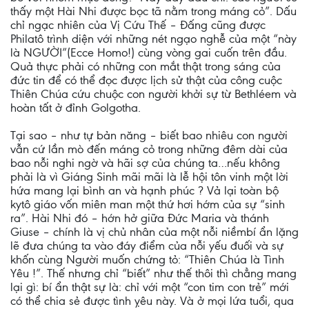
thấy một Hài Nhi được bọc tã nằm trong máng cỏ”. Dấu
chỉ ngạc nhiên của Vị Cứu Thế – Đấng cũng được
Philatô trình diện với những nét ngạo nghễ của một “này
là NGƯỜI”(Ecce Homo!) cùng vòng gai cuốn trên đầu.
Quả thực phải có những con mắt thật trong sáng của
đức tin để có thể đọc được lịch sử thật của công cuộc
Thiên Chúa cứu chuộc con người khởi sự từ Bethléem và
hoàn tất ở đỉnh Golgotha.
Tại sao – như tự bản năng – biết bao nhiêu con người
vẫn cứ lần mò đến máng cỏ trong những đêm dài của
bao nỗi nghi ngờ và hãi sợ của chúng ta…nếu không
phải là vì Giáng Sinh mãi mãi là lễ hội tôn vinh một lời
hứa mang lại bình an và hạnh phúc ? Vả lại toàn bộ
kytô giáo vốn miên man một thứ hơi hớm của sự “sinh
ra”. Hài Nhi đó – hớn hở giữa Đức Maria và thánh
Giuse – chính là vị chủ nhân của một nỗi niềmbí ẩn lặng
lẽ đưa chúng ta vào đáy điểm của nỗi yếu đuối và sự
khốn cùng Người muốn chứng tỏ: “Thiên Chúa là Tình
Yêu !”. Thế nhưng chỉ “biết” như thế thôi thì chẳng mang
lại gì: bí ẩn thật sự là: chỉ với một “con tim con trẻ” mới
có thể chia sẻ được tình ỵêu này. Và ở mọi lứa tuổi, qua