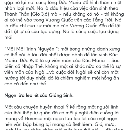
gặp nó lại nơi cung lòng Đức Maria để hình thành một
nhân loại mới. Nó là dấu hiệu của việc đản sinh theo
Thánh Thần (Gio 3,6) mà – nếu không có nó – thì không
ai có thể vào trong Vương Quốc trên các Tầng Trời. Nó
là dấu chỉ của sự mới mẻ của Vương Quốc đến để lật
đổ trật tự cũ của tạo dựng. Nó là công cuộc tạo dựng
mới.
“Mãi Mãi Trinh Nguyên “: một trong những danh xưng
có thể nói là lâu đời nhất được dành để tôn vinh Đức
Maria. Đức Kytô là sự viên mãn của Đức Maria … Sau
biến cố Nhập Thể, không một ai khác nữa có thể là sự
viên mãn của Ngài…và cuộc đời Ngài sẽ chỉ còn một
hướng tới duy nhất: đó là chiêm nghiệm một hồng ân
cao cả đến như thế.
Ngọn lửa leo lét của Giáng Sinh.
Một câu chuyện huyền thoại Ý kể rằng một người lính
của thời thập tự quân đã có một ý nghĩ điên cuồng là
mang về Florence một ngọn lửa leo lét của một ngọn
nến vẫn bập bùng tại máng cỏ Bethléem. Gió, mưa,