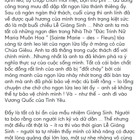
lạnh lẽo, sự chập chờn mỏi mệt, bọn thổ phỉ … đã uổng
công trong mưu đồ dập tắt ngọn lửa thánh thiêng ấy.
Sau cả ngàn ngàn thử thách, cuối cùng thì anh lính đã
về được quê hương của mình trong tình trạng kiệt sức:
đó là một buổi chiều Lễ Giáng Sinh … Nhờ anh ta mà
tất cả những ngọn đèn trong Nhà Thờ “Đức Trinh Nữ
Maria Muôn Hoa ” (Sainte Marie – des – Fleurs) tỏa
sáng từ ánh leo lét của ngọn lửa lấy ở máng cỏ của
Chúa Giêsu. Anh ta đã thắng trong cuộc thách đố với
chính mình…Nhưng nhất là anh ta đã khám phá ra ý
nghĩa thực sự của cuộc sống mình. Tất cả cái bản chất
bốc đồng rất lính của anh đã bị “đốt cháy” bởi cái
mỏng manh của ngọn lửa nhảy nhót trong đôi bàn tay
anh mà anh đã phải bảo vệ mặc dù biết rằng – lo lắng
chuyện che chở cho ngọn lửa leo lét ấy – anh sẽ không
thể tự bảo vệ chính mình ! Và – như thế – anh đi vào
Vương Quốc của Tình Yêu.
Đấy là tất cả bí ẩn của mầu nhiệm Giáng Sinh. Người
ta bảo rằng con người ích kỷ và dữ dằn … Thế nhưng
một điều rất thật là – ít ra thì vào thời gian Lễ Giáng
Sinh – người ta tự nhiên thấy mình có khả năng có được
một lòng quảng đại lớn lao, một sự nhẹ nhàng vô cùng