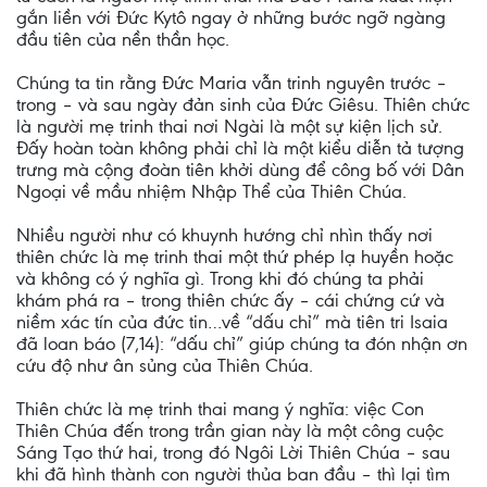
gắn liền với Đức Kytô ngay ở những bước ngỡ ngàng
đầu tiên của nền thần học.
Chúng ta tin rằng Đức Maria vẫn trinh nguyên trước –
trong – và sau ngày đản sinh của Đức Giêsu. Thiên chức
là người mẹ trinh thai nơi Ngài là một sự kiện lịch sử.
Đấy hoàn toàn không phải chỉ là một kiểu diễn tả tượng
trưng mà cộng đoàn tiên khởi dùng để công bố với Dân
Ngoại về mầu nhiệm Nhập Thể của Thiên Chúa.
Nhiều người như có khuynh hướng chỉ nhìn thấy nơi
thiên chức là mẹ trinh thai một thứ phép lạ huyền hoặc
và không có ý nghĩa gì. Trong khi đó chúng ta phải
khám phá ra – trong thiên chức ấy – cái chứng cứ và
niềm xác tín của đức tin…về “dấu chỉ” mà tiên tri Isaia
đã loan báo (7,14): “dấu chỉ” giúp chúng ta đón nhận ơn
cứu độ như ân sủng của Thiên Chúa.
Thiên chức là mẹ trinh thai mang ý nghĩa: việc Con
Thiên Chúa đến trong trần gian này là một công cuộc
Sáng Tạo thứ hai, trong đó Ngôi Lời Thiên Chúa – sau
khi đã hình thành con người thủa ban đầu – thì lại tìm